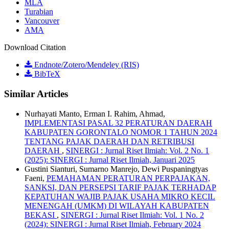
MLA
Turabian
Vancouver
AMA
Download Citation
Endnote/Zotero/Mendeley (RIS)
BibTeX
Similar Articles
Nurhayati Manto, Erman I. Rahim, Ahmad,
IMPLEMENTASI PASAL 32 PERATURAN DAERAH
KABUPATEN GORONTALO NOMOR 1 TAHUN 2024
TENTANG PAJAK DAERAH DAN RETRIBUSI
DAERAH
,
SINERGI : Jurnal Riset Ilmiah: Vol. 2 No. 1
(2025): SINERGI : Jurnal Riset Ilmiah, Januari 2025
Gustini Sianturi, Sumarno Manrejo, Dewi Puspaningtyas
Faeni,
PEMAHAMAN PERATURAN PERPAJAKAN,
SANKSI, DAN PERSEPSI TARIF PAJAK TERHADAP
KEPATUHAN WAJIB PAJAK USAHA MIKRO KECIL
MENENGAH (UMKM) DI WILAYAH KABUPATEN
BEKASI
,
SINERGI : Jurnal Riset Ilmiah: Vol. 1 No. 2
(2024): SINERGI : Jurnal Riset Ilmiah, February 2024