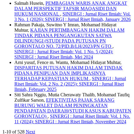
Salmah Husein,
PEMBAGIAN WARIS ANAK ANGKAT
DALAM PERSPEKTIF TAFSIR MAQASIDI DAN
HUKUM NASIONAL
,
SINERGI : Jurnal Riset Ilmiah: Vol.
3 No. 1 (2026): SINERGI : Jurnal Riset Ilmiah, January 2026
Rahman Pakaja, Suwitno Y Imran, Mohamad Hidayat
Muhtar,
KAJIAN PERTIMBANGAN HAKIM DALAM
TINDAK PIDANA PENGANGKUTAN SATWA
DILINDUNGI (STUDI PADA PUTUSAN PN
GORONTALO NO. 72/PID.B/LH/2023/PN GTO
,
SINERGI : Jurnal Riset Ilmiah: Vol. 1 No. 5 (2024):
SINERGI : Jurnal Riset Ilmiah, Mei 2024
Arni yusuf, Fence m. Wantu, Mohamad Hidayat Muhtar,
DISPARITAS PUTUSAN HAKIM DALAM TINDAK
PIDANA PENIPUAN DAN IMPLIKASINYA
TERHADAP KEPASTIAN HUKUM
,
SINERGI : Jurnal
Riset Ilmiah: Vol. 2 No. 2 (2025): SINERGI : Jurnal Riset
Ilmiah, February 2025
Siti Sahra Nggiu, Mutia Cherawaty Thalib, Mohamad Taufiq
Zulfikar Sarson,
EFEKTIVITAS PAJAK SARANG
BURUNG WALET DALAM PENINGKATAN
PENDAPATAN DAERAH(STUDI KASUS KABUPATEN
GORONTALO)
,
SINERGI : Jurnal Riset Ilmiah: Vol. 1 No.
11 (2024): SINERGI : Jurnal Riset Ilmiah, November 2024
1-10 of 528
Next