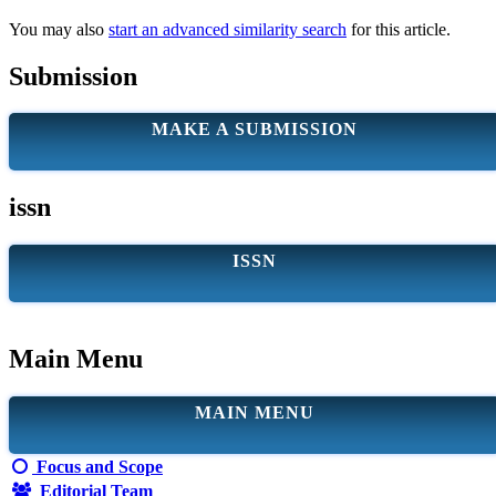
You may also
start an advanced similarity search
for this article.
Submission
MAKE A SUBMISSION
issn
ISSN
Main Menu
MAIN MENU
Focus and Scope
Editorial Team