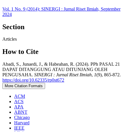
Vol. 1 No. 9 (2014): SINERGI : Jurnal Riset Ilmiah, September
2024
Section
Articles
How to Cite
Abadi, S., Junaedi, J., & Habeahan, R. (2024). PPh PASAL 21
DAPAT DITANGGUNG ATAU DITUNJANG OLEH
PENGUSAHA.
SINERGI : Jurnal Riset Ilmiah
,
1
(9), 865-872.
https://doi.org/10.62335/rp0st672
More Citation Formats
ACM
ACS
APA
ABNT
Chicago
Harvard
IEEE