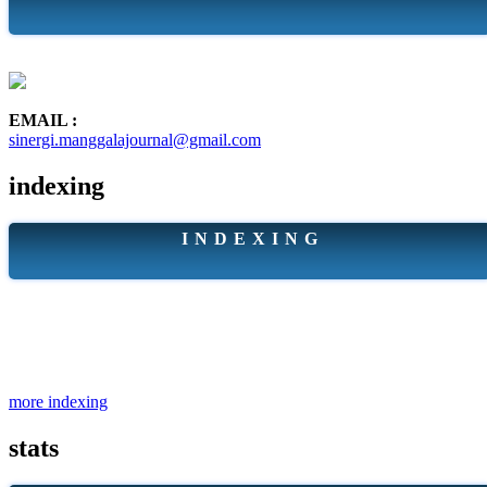
EMAIL :
sinergi.manggalajournal@gmail.com
indexing
I N D E X I N G
more indexing
stats