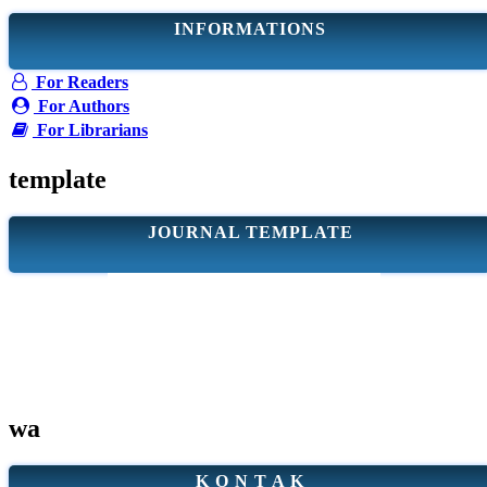
INFORMATIONS
For Readers
For Authors
For Librarians
template
JOURNAL TEMPLATE
wa
K O N T A K