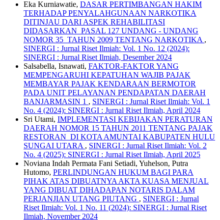
Eka Kurniawatie,
DASAR PERTIMBANGAN HAKIM
TERHADAP PENYALAHGUNAAN NARKOTIKA
DITINJAU DARI ASPEK REHABILITASI
DIDASARKAN PASAL 127 UNDANG - UNDANG
NOMOR 35 TAHUN 2009 TENTANG NARKOTIKA
,
SINERGI : Jurnal Riset Ilmiah: Vol. 1 No. 12 (2024):
SINERGI : Jurnal Riset Ilmiah, Desember 2024
Salsabella, Isnawati,
FAKTOR-FAKTOR YANG
MEMPENGARUHI KEPATUHAN WAJIB PAJAK
MEMBAYAR PAJAK KENDARAAN BERMOTOR
PADA UNIT PELAYANAN PENDAPATAN DAERAH
BANJARMASIN 1
,
SINERGI : Jurnal Riset Ilmiah: Vol. 1
No. 4 (2024): SINERGI : Jurnal Riset Ilmiah, April 2024
Sri Utami,
IMPLEMENTASI KEBIJAKAN PERATURAN
DAERAH NOMOR 15 TAHUN 2011 TENTANG PAJAK
RESTORAN DI KOTA AMUNTAI KABUPATEN HULU
SUNGAI UTARA
,
SINERGI : Jurnal Riset Ilmiah: Vol. 2
No. 4 (2025): SINERGI : Jurnal Riset Ilmiah, April 2025
Noviana Indah Permata Fani Setiadi, Yuhelson, Putra
Hutomo,
PERLINDUNGAN HUKUM BAGI PARA
PIHAK ATAS DIBUATNYA AKTA KUASA MENJUAL
YANG DIBUAT DIHADAPAN NOTARIS DALAM
PERJANJIAN UTANG PIUTANG
,
SINERGI : Jurnal
Riset Ilmiah: Vol. 1 No. 11 (2024): SINERGI : Jurnal Riset
Ilmiah, November 2024