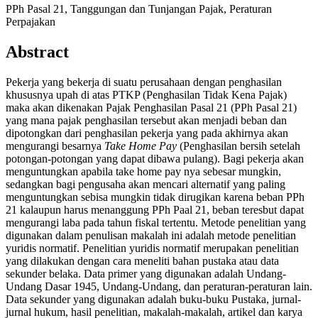
PPh Pasal 21, Tanggungan dan Tunjangan Pajak, Peraturan
Perpajakan
Abstract
Pekerja yang bekerja di suatu perusahaan dengan penghasilan
khususnya upah di atas PTKP (Penghasilan Tidak Kena Pajak)
maka akan dikenakan Pajak Penghasilan Pasal 21 (PPh Pasal 21)
yang mana pajak penghasilan tersebut akan menjadi beban dan
dipotongkan dari penghasilan pekerja yang pada akhirnya akan
mengurangi besarnya
Take Home Pay
(Penghasilan bersih setelah
potongan-potongan yang dapat dibawa pulang). Bagi pekerja akan
menguntungkan apabila take home pay nya sebesar mungkin,
sedangkan bagi pengusaha akan mencari alternatif yang paling
menguntungkan sebisa mungkin tidak dirugikan karena beban PPh
21 kalaupun harus menanggung PPh Paal 21, beban teresbut dapat
mengurangi laba pada tahun fiskal tertentu. Metode penelitian yang
digunakan dalam penulisan makalah ini adalah metode penelitian
yuridis normatif. Penelitian yuridis normatif merupakan penelitian
yang dilakukan dengan cara meneliti bahan pustaka atau data
sekunder belaka. Data primer yang digunakan adalah Undang-
Undang Dasar 1945, Undang-Undang, dan peraturan-peraturan lain.
Data sekunder yang digunakan adalah buku-buku Pustaka, jurnal-
jurnal hukum, hasil penelitian, makalah-makalah, artikel dan karya