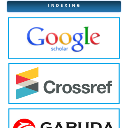
I N D E X I N G