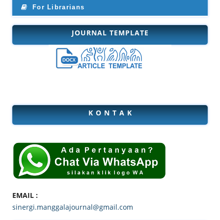
For Librarians
JOURNAL TEMPLATE
K O N T A K
EMAIL :
sinergi.manggalajournal@gmail.com