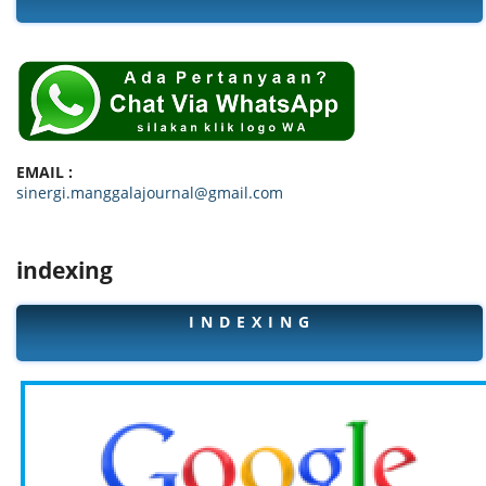
EMAIL :
sinergi.manggalajournal@gmail.com
indexing
I N D E X I N G