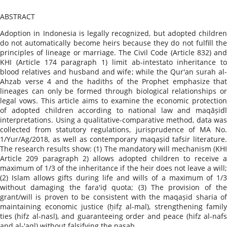
ABSTRACT
Adoption in Indonesia is legally recognized, but adopted children
do not automatically become heirs because they do not fulfill the
principles of lineage or marriage. The Civil Code (Article 832) and
KHI (Article 174 paragraph 1) limit ab-intestato inheritance to
blood relatives and husband and wife; while the Qur'an surah al-
Ahzab verse 4 and the hadiths of the Prophet emphasize that
lineages can only be formed through biological relationships or
legal vows. This article aims to examine the economic protection
of adopted children according to national law and maqāṣidī
interpretations. Using a qualitative-comparative method, data was
collected from statutory regulations, jurisprudence of MA No.
1/Yur/Ag/2018, as well as contemporary maqaṣid tafsir literature.
The research results show: (1) The mandatory will mechanism (KHI
Article 209 paragraph 2) allows adopted children to receive a
maximum of 1/3 of the inheritance if the heir does not leave a will;
(2) Islam allows gifts during life and wills of a maximum of 1/3
without damaging the fara'iḍ quota; (3) The provision of the
grant/will is proven to be consistent with the maqaṣid sharia of
maintaining economic justice (ḥifẓ al-mal), strengthening family
ties (hifz al-nasl), and guaranteeing order and peace (hifz al-nafs
and al-'aql) without falsifying the nasab.