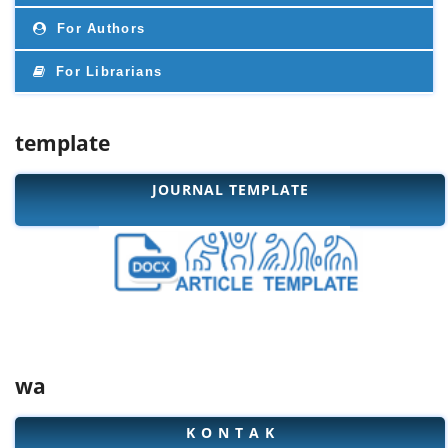
For Authors
For Librarians
template
JOURNAL TEMPLATE
wa
K O N T A K