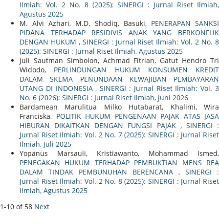
Ilmiah: Vol. 2 No. 8 (2025): SINERGI : Jurnal Riset Ilmiah,
Agustus 2025
M. Alvi Azhari, M.D. Shodiq, Basuki,
PENERAPAN SANKSI
PIDANA TERHADAP RESIDIVIS ANAK YANG BERKONFLIK
DENGAN HUKUM
,
SINERGI : Jurnal Riset Ilmiah: Vol. 2 No. 
(2025): SINERGI : Jurnal Riset Ilmiah, Agustus 2025
Juli Sautman Simbolon, Achmad Fitrian, Gatut Hendro Tri
Widodo,
PERLINDUNGAN HUKUM KONSUMEN KREDIT
DALAM SKEMA PENUNDAAN KEWAJIBAN PEMBAYARAN
UTANG DI INDONESIA
,
SINERGI : Jurnal Riset Ilmiah: Vol. 
No. 6 (2026): SINERGI : Jurnal Riset Ilmiah, Juni 2026
Bardamean Marulitua Milko Hutabarat, Khalimi, Wira
Franciska,
POLITIK HUKUM PENGENAAN PAJAK ATAS JASA
HIBURAN DIKAITKAN DENGAN FUNGSI PAJAK
,
SINERGI 
Jurnal Riset Ilmiah: Vol. 2 No. 7 (2025): SINERGI : Jurnal Riset
Ilmiah, Juli 2025
Yopanus Marsauli, Kristiawanto, Mohammad Ismed,
PENEGAKAN HUKUM TERHADAP PEMBUKTIAN MENS REA
DALAM TINDAK PEMBUNUHAN BERENCANA
,
SINERGI :
Jurnal Riset Ilmiah: Vol. 2 No. 8 (2025): SINERGI : Jurnal Riset
Ilmiah, Agustus 2025
1-10 of 58
Next