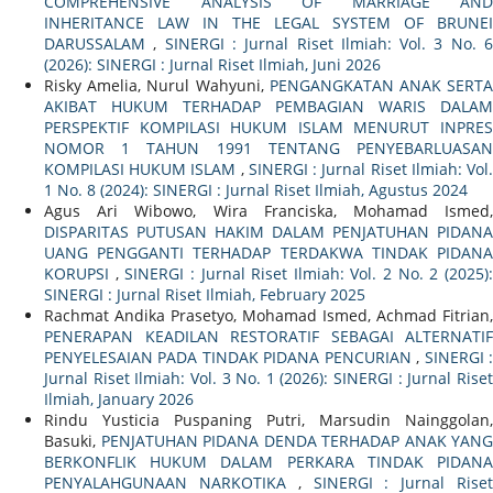
COMPREHENSIVE ANALYSIS OF MARRIAGE AND
INHERITANCE LAW IN THE LEGAL SYSTEM OF BRUNEI
DARUSSALAM
,
SINERGI : Jurnal Riset Ilmiah: Vol. 3 No. 
(2026): SINERGI : Jurnal Riset Ilmiah, Juni 2026
Risky Amelia, Nurul Wahyuni,
PENGANGKATAN ANAK SERT
AKIBAT HUKUM TERHADAP PEMBAGIAN WARIS DALAM
PERSPEKTIF KOMPILASI HUKUM ISLAM MENURUT INPRES
NOMOR 1 TAHUN 1991 TENTANG PENYEBARLUASAN
KOMPILASI HUKUM ISLAM
,
SINERGI : Jurnal Riset Ilmiah: Vol
1 No. 8 (2024): SINERGI : Jurnal Riset Ilmiah, Agustus 2024
Agus Ari Wibowo, Wira Franciska, Mohamad Ismed,
DISPARITAS PUTUSAN HAKIM DALAM PENJATUHAN PIDANA
UANG PENGGANTI TERHADAP TERDAKWA TINDAK PIDANA
KORUPSI
,
SINERGI : Jurnal Riset Ilmiah: Vol. 2 No. 2 (2025)
SINERGI : Jurnal Riset Ilmiah, February 2025
Rachmat Andika Prasetyo, Mohamad Ismed, Achmad Fitrian,
PENERAPAN KEADILAN RESTORATIF SEBAGAI ALTERNATIF
PENYELESAIAN PADA TINDAK PIDANA PENCURIAN
,
SINERGI 
Jurnal Riset Ilmiah: Vol. 3 No. 1 (2026): SINERGI : Jurnal Riset
Ilmiah, January 2026
Rindu Yusticia Puspaning Putri, Marsudin Nainggolan,
Basuki,
PENJATUHAN PIDANA DENDA TERHADAP ANAK YANG
BERKONFLIK HUKUM DALAM PERKARA TINDAK PIDANA
PENYALAHGUNAAN NARKOTIKA
,
SINERGI : Jurnal Rise