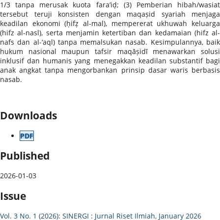
1/3 tanpa merusak kuota fara’iḍ; (3) Pemberian hibah/wasiat
tersebut teruji konsisten dengan maqaṣid syariah menjaga
keadilan ekonomi (ḥifẓ al-mal), mempererat ukhuwah keluarga
(hifz al-nasl), serta menjamin ketertiban dan kedamaian (hifz al-
nafs dan al-‘aql) tanpa memalsukan nasab. Kesimpulannya, baik
hukum nasional maupun tafsir maqāṣidī menawarkan solusi
inklusif dan humanis yang menegakkan keadilan substantif bagi
anak angkat tanpa mengorbankan prinsip dasar waris berbasis
nasab.
Downloads
PDF
Published
2026-01-03
Issue
Vol. 3 No. 1 (2026): SINERGI : Jurnal Riset Ilmiah, January 2026