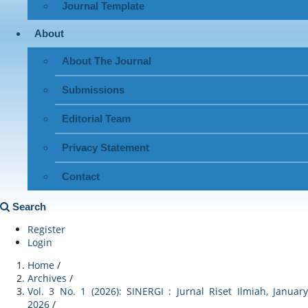
Journal Template
About
About The Journal
Submissions
Editorial Team
Privacy Statement
Contact
Search
Register
Login
Home
/
Archives
/
Vol. 3 No. 1 (2026): SINERGI : Jurnal Riset Ilmiah, January
2026
/