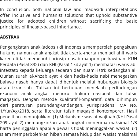
In conclusion, both national law and maqāṣidī interpretations
offer inclusive and humanist solutions that uphold substantive
justice for adopted children without sacrificing the basic
principles of lineage-based inheritance.
ABSTRAK
Pengangkatan anak (adopsi) di Indonesia memperoleh pengakuan
hukum, namun anak angkat tidak serta-merta menjadi ahli waris
karena tidak memenuhi prinsip nasab maupun perkawinan. KUH
Perdata (Pasal 832) dan KHI (Pasal 174 ayat 1) membatasi waris ab-
intestato kepada keluarga sedarah dan suami-istri; sedangkan al-
Qur’an surah al-Ahzab ayat 4 dan hadis-hadis nabi menegaskan
bahwa nasab hanya dapat dibentuk melalui hubungan biologis
atau ikrar sah. Tulisan ini bertujuan menelaah perlindungan
ekonomi anak angkat menurut hukum nasional dan tafsir
maqāṣidī. Dengan metode kualitatif-komparatif, data dihimpun
dari peraturan perundang-undangan, yurisprudensi MA No.
1/Yur/Ag/2018, serta literatur tafsir maqaṣid kontemporer. Hasil
penelitian menunjukkan: (1) Mekanisme wasiat wajibah (KHI Pasal
209 ayat 2) memungkinkan anak angkat menerima maksimal 1/3
harta peninggalan apabila pewaris tidak meninggalkan wasiat; (2)
Islam memperbolehkan hibah semasa hidup dan wasiat maksimal