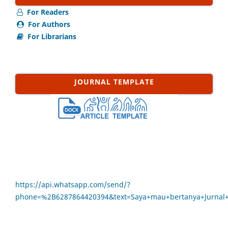
For Readers
For Authors
For Librarians
JOURNAL TEMPLATE
https://api.whatsapp.com/send/?
phone=%2B6287864420394&text=Saya+mau+bertanya+Jurna