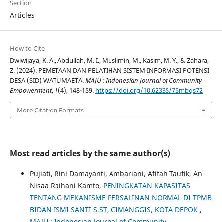
Section
Articles
How to Cite
Dwiwijaya, K. A., Abdullah, M. I., Muslimin, M., Kasim, M. Y., & Zahara,
Z. (2024). PEMETAAN DAN PELATIHAN SISTEM INFORMASI POTENSI
DESA (SID) WATUMAETA.
MAJU : Indonesian Journal of Community
Empowerment
,
1
(4), 148-159.
https://doi.org/10.62335/75mbqs72
More Citation Formats
Most read articles by the same author(s)
Pujiati, Rini Damayanti, Ambariani, Afifah Taufik, An
Nisaa Raihani Kamto,
PENINGKATAN KAPASITAS
TENTANG MEKANISME PERSALINAN NORMAL DI TPMB
BIDAN ISMI SANTI S.ST, CIMANGGIS, KOTA DEPOK
,
MAJU : Indonesian Journal of Community