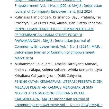
Empowerment: Vol. 1 No. 4 (2024): MAJU : Indonesian
Journal of Community Empowerment, JULI 2024
Rutinaias Haholongan, Krisnando, Bayu Pratama, Tio
Prasetyo, Rika Putri Dewi, Aliyah, Dani Satrio Tanamal,
PENYULUHAN TEKNOLOGI E-COMMERCE DALAM
PERKEMBANGAN UMKM STREET FOOD DI
RAWAMANGUN
,
MAJU : Indonesian Journal of
Community Empowerment: Vol. 1 No. 2 (2024): MAJU :
Indonesian Journal of Community Empowerment,
Maret 2024
Muhammad Sajid Jamil, Amelia Hardiyanti Ahmadi,
Kaleb G. Palapa, Sukma Subaer, Winda Komaria, Gyta
Krisdiana Cahyaningrum, Didik Cahyono,
PENINGKATAN KEMAMPUAN LITERASI PESERTA DIDIK
MELALUI KEGIATAN KAMPUS MENGAJAR DI SMP
NEGERI 3 TENGGARONG SEBERANG KUTAI
KARTANEGARA
,
MAJU : Indonesian Journal of
Community Empowerment: Vol. 1 No. 3 (2024): MAJU :