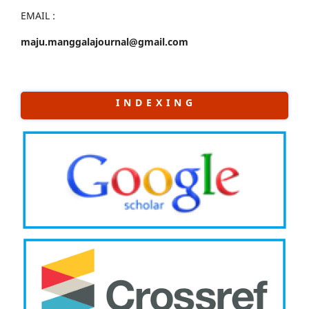
EMAIL :
maju.manggalajournal@gmail.com
I N D E X I N G