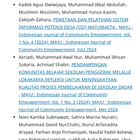
Kadek Agus Dwiwijaya, Muhammad Ikbal Abdullah,
Muslimin Muslimin, Muhammad Yunus Kasim,
Zakiyah Zahara,
PEMETAAN DAN PELATIHAN SISTEM
INFORMASI POTENSI DESA (SID) WATUMAETA
,
MAJU :
Indonesian Journal of Community Empowerment: Vol.
1 No. 4 (2024): MAJU : Indonesian Journal of
Community Empowerment, JULI 2024
Asriadi, Muhammad Awal Nur, Muhammad Ikhsan
Sukaria, Achmad Shabir,
PENDAMPINGAN
KOMUNITAS BELAJAR SEKOLAH PENGGERAK MELALUI
LOKAKARYA REFLEKSI UNTUK MENINGKATKAN
KUALITAS PROSES PEMBELAJARAN DI SEKOLAH DASAR
,
MAJU : Indonesian Journal of Community
Empowerment: Vol. 1 No. 3 (2024): MAJU : Indonesian
Journal of Community Empowerment, Mei 2024
Noni Kartika Sukmawati, Sahira Marisa Nuratri,
Muhammad David NurCholis, Nurul Arfanadila
Arsyad, Farhan Aryo Firmansyah, Naufal Fadel Asheva,
Lina Rohmatul Jamilah, Luthfiah Aulia Rahmami, Ulya