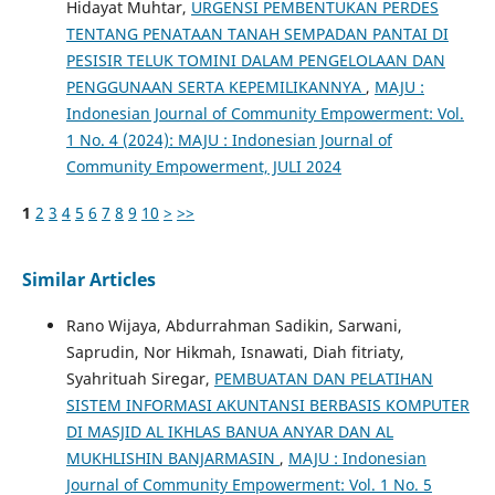
Hidayat Muhtar,
URGENSI PEMBENTUKAN PERDES
TENTANG PENATAAN TANAH SEMPADAN PANTAI DI
PESISIR TELUK TOMINI DALAM PENGELOLAAN DAN
PENGGUNAAN SERTA KEPEMILIKANNYA
,
MAJU :
Indonesian Journal of Community Empowerment: Vol.
1 No. 4 (2024): MAJU : Indonesian Journal of
Community Empowerment, JULI 2024
1
2
3
4
5
6
7
8
9
10
>
>>
Similar Articles
Rano Wijaya, Abdurrahman Sadikin, Sarwani,
Saprudin, Nor Hikmah, Isnawati, Diah fitriaty,
Syahrituah Siregar,
PEMBUATAN DAN PELATIHAN
SISTEM INFORMASI AKUNTANSI BERBASIS KOMPUTER
DI MASJID AL IKHLAS BANUA ANYAR DAN AL
MUKHLISHIN BANJARMASIN
,
MAJU : Indonesian
Journal of Community Empowerment: Vol. 1 No. 5