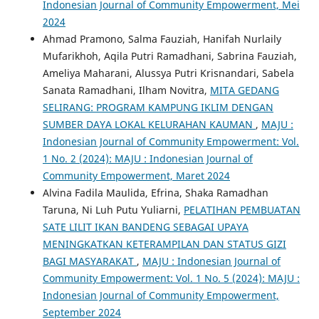
Indonesian Journal of Community Empowerment, Mei
2024
Ahmad Pramono, Salma Fauziah, Hanifah Nurlaily
Mufarikhoh, Aqila Putri Ramadhani, Sabrina Fauziah,
Ameliya Maharani, Alussya Putri Krisnandari, Sabela
Sanata Ramadhani, Ilham Novitra,
MITA GEDANG
SELIRANG: PROGRAM KAMPUNG IKLIM DENGAN
SUMBER DAYA LOKAL KELURAHAN KAUMAN
,
MAJU :
Indonesian Journal of Community Empowerment: Vol.
1 No. 2 (2024): MAJU : Indonesian Journal of
Community Empowerment, Maret 2024
Alvina Fadila Maulida, Efrina, Shaka Ramadhan
Taruna, Ni Luh Putu Yuliarni,
PELATIHAN PEMBUATAN
SATE LILIT IKAN BANDENG SEBAGAI UPAYA
MENINGKATKAN KETERAMPILAN DAN STATUS GIZI
BAGI MASYARAKAT
,
MAJU : Indonesian Journal of
Community Empowerment: Vol. 1 No. 5 (2024): MAJU :
Indonesian Journal of Community Empowerment,
September 2024