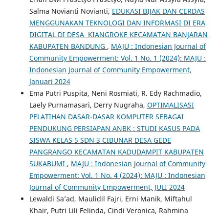
Salma Novianti Novianti,
EDUKASI BIJAK DAN CERDAS
MENGGUNAKAN TEKNOLOGI DAN INFORMASI DI ERA
DIGITAL DI DESA KIANGROKE KECAMATAN BANJARAN
KABUPATEN BANDUNG
,
MAJU : Indonesian Journal of
Community Empowerment: Vol. 1 No. 1 (2024): MAJU :
Indonesian Journal of Community Empowerment,
Januari 2024
Ema Putri Puspita, Neni Rosmiati, R. Edy Rachmadio,
Laely Purnamasari, Derry Nugraha,
OPTIMALISASI
PELATIHAN DASAR-DASAR KOMPUTER SEBAGAI
PENDUKUNG PERSIAPAN ANBK : STUDI KASUS PADA
SISWA KELAS 5 SDN 3 CIBUNAR DESA GEDE
PANGRANGO KECAMATAN KADUDAMPIT KABUPATEN
SUKABUMI
,
MAJU : Indonesian Journal of Community
Empowerment: Vol. 1 No. 4 (2024): MAJU : Indonesian
Journal of Community Empowerment, JULI 2024
Lewaldi Sa’ad, Maulidil Fajri, Erni Manik, Miftahul
Khair, Putri Lili Felinda, Cindi Veronica, Rahmina