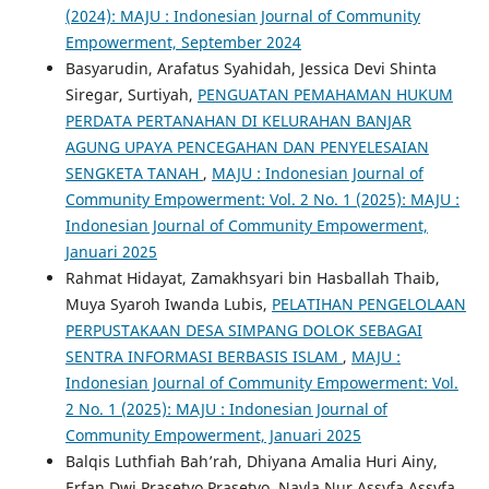
(2024): MAJU : Indonesian Journal of Community
Empowerment, September 2024
Basyarudin, Arafatus Syahidah, Jessica Devi Shinta
Siregar, Surtiyah,
PENGUATAN PEMAHAMAN HUKUM
PERDATA PERTANAHAN DI KELURAHAN BANJAR
AGUNG UPAYA PENCEGAHAN DAN PENYELESAIAN
SENGKETA TANAH
,
MAJU : Indonesian Journal of
Community Empowerment: Vol. 2 No. 1 (2025): MAJU :
Indonesian Journal of Community Empowerment,
Januari 2025
Rahmat Hidayat, Zamakhsyari bin Hasballah Thaib,
Muya Syaroh Iwanda Lubis,
PELATIHAN PENGELOLAAN
PERPUSTAKAAN DESA SIMPANG DOLOK SEBAGAI
SENTRA INFORMASI BERBASIS ISLAM
,
MAJU :
Indonesian Journal of Community Empowerment: Vol.
2 No. 1 (2025): MAJU : Indonesian Journal of
Community Empowerment, Januari 2025
Balqis Luthfiah Bah’rah, Dhiyana Amalia Huri Ainy,
Erfan Dwi Prasetyo Prasetyo, Nayla Nur Assyfa Assyfa,