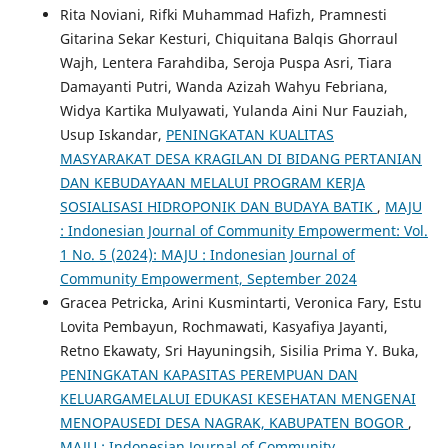
Rita Noviani, Rifki Muhammad Hafizh, Pramnesti
Gitarina Sekar Kesturi, Chiquitana Balqis Ghorraul
Wajh, Lentera Farahdiba, Seroja Puspa Asri, Tiara
Damayanti Putri, Wanda Azizah Wahyu Febriana,
Widya Kartika Mulyawati, Yulanda Aini Nur Fauziah,
Usup Iskandar,
PENINGKATAN KUALITAS
MASYARAKAT DESA KRAGILAN DI BIDANG PERTANIAN
DAN KEBUDAYAAN MELALUI PROGRAM KERJA
SOSIALISASI HIDROPONIK DAN BUDAYA BATIK
,
MAJU
: Indonesian Journal of Community Empowerment: Vol.
1 No. 5 (2024): MAJU : Indonesian Journal of
Community Empowerment, September 2024
Gracea Petricka, Arini Kusmintarti, Veronica Fary, Estu
Lovita Pembayun, Rochmawati, Kasyafiya Jayanti,
Retno Ekawaty, Sri Hayuningsih, Sisilia Prima Y. Buka,
PENINGKATAN KAPASITAS PEREMPUAN DAN
KELUARGAMELALUI EDUKASI KESEHATAN MENGENAI
MENOPAUSEDI DESA NAGRAK, KABUPATEN BOGOR
,
MAJU : Indonesian Journal of Community