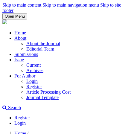
Skip to main content
Skip to main navigation menu
Skip to site
footer
Open Menu
Home
About
About the Journal
Editorial Team
Submissions
Issue
Current
Archives
For Author
Login
Register
Article Processing Cost
Journal Template
Search
Register
Login
Home
/