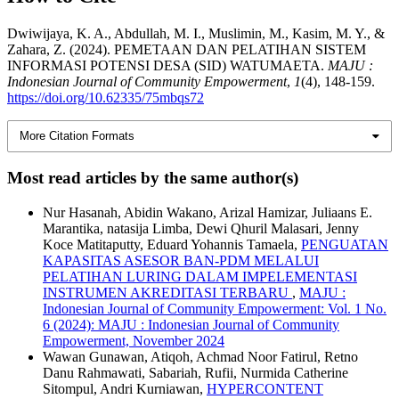
Dwiwijaya, K. A., Abdullah, M. I., Muslimin, M., Kasim, M. Y., &
Zahara, Z. (2024). PEMETAAN DAN PELATIHAN SISTEM
INFORMASI POTENSI DESA (SID) WATUMAETA.
MAJU :
Indonesian Journal of Community Empowerment
,
1
(4), 148-159.
https://doi.org/10.62335/75mbqs72
More Citation Formats
Most read articles by the same author(s)
Nur Hasanah, Abidin Wakano, Arizal Hamizar, Juliaans E.
Marantika, natasija Limba, Dewi Qhuril Malasari, Jenny
Koce Matitaputty, Eduard Yohannis Tamaela,
PENGUATAN
KAPASITAS ASESOR BAN-PDM MELALUI
PELATIHAN LURING DALAM IMPELEMENTASI
INSTRUMEN AKREDITASI TERBARU
,
MAJU :
Indonesian Journal of Community Empowerment: Vol. 1 No.
6 (2024): MAJU : Indonesian Journal of Community
Empowerment, November 2024
Wawan Gunawan, Atiqoh, Achmad Noor Fatirul, Retno
Danu Rahmawati, Sabariah, Rufii, Nurmida Catherine
Sitompul, Andri Kurniawan,
HYPERCONTENT