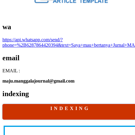
wa
https://api.whatsapp.com/send/?
phone=%2B6287864420394&text=Saya+mau+bertanya+Jurnal+MA
email
EMAIL :
maju.manggalajournal@gmail.com
indexing
I N D E X I N G