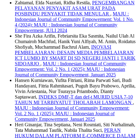
Zahtamal, Elda Nazriati, Ridha Restila,
PENGEMBANGAN
PELAYANAN PENYAKIT ASAM URAT PADA
POSBINDU PENYAKIT TIDAK MENULAR
,
MAJU :
Indonesian Journal of Community Empowerment: Vol. 1 No.
4 (2024): MAJU : Indonesian Journal of Community
Empowerment, JULI 2024
She Fira Azka Arifin, Febriarsita Eka Sasmita, Nailul Ulah Al
Chumairoh Machfud, Hanik Yuni Alfiyah, M. Amin, Roidatus
Shofiyah, Muchammad Bachrul Alam,
INOVASI
PEMBELAJARAN: DESAIN MEDIA PEMBELAJARAN
ICT LUMIO BY SMART DI SD NEGERI JANTI 1 TARIK
SIDOARJO
,
MAJU : Indonesian Journal of Community
Empowerment: Vol. 2 No. 1 (2025): MAJU : Indonesian
Journal of Community Empowerment, Januari 2025
Hansen Kurniawan, Yufita Fitriani, Rima Parwati Sari, Budi
Handayani, Fitria Rahmitasari, Puguh Bayu Prabowo, Aprilia,
Vivin Ariestania, Nur Tsurayya Priambodo, Dianty
Saptaswari,
INDEKS DMF-T dan def-t MURID USIA 7-10
TAHUN MI TARBIYATUT THOLABAH LAMONGAN
,
MAJU : Indonesian Journal of Community Empowerment:
Vol. 2 No. 1 (2025): MAJU : Indonesian Journal of
Community Empowerment, Januari 2025
Heri Ginanjar, Tina Septiana, Neni Rosmiati, Siti Nurhalimah,
Tata Muhammad Taufik, Nabila Thalita Suci,
PERAN
HUKUM DALAM PLATFORM E-COMMERCE DALAM