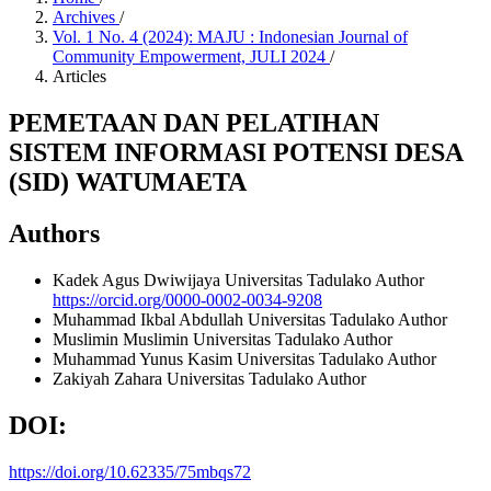
Archives
/
Vol. 1 No. 4 (2024): MAJU : Indonesian Journal of
Community Empowerment, JULI 2024
/
Articles
PEMETAAN DAN PELATIHAN
SISTEM INFORMASI POTENSI DESA
(SID) WATUMAETA
Authors
Kadek Agus Dwiwijaya
Universitas Tadulako
Author
https://orcid.org/0000-0002-0034-9208
Muhammad Ikbal Abdullah
Universitas Tadulako
Author
Muslimin Muslimin
Universitas Tadulako
Author
Muhammad Yunus Kasim
Universitas Tadulako
Author
Zakiyah Zahara
Universitas Tadulako
Author
DOI:
https://doi.org/10.62335/75mbqs72