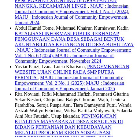
PENCEGAHAN STUNTING DI DESA PANTAN
NANGKA, KECAMATAN LINGE
,
MAJU : Indonesian
Journal of Community Empowerment: Vol. 1 No. 1 (2024):
MAJU : Indonesian Journal of Community Empowerment,
Januari 2024
Abdul Hamid Tome, Muhamad Khairun Kurniawan Kadir,
KATALISASI INFORMASI PUBLIK TERHADAP
PENGGUNAAN DANA DESA SEBAGAI BENTUK
AKUNTABILITAS KEUANGAN DI DESA BUHU JAYA
,
MAJU : Indonesian Journal of Community Empowerment:
Vol. 1 No. 6 (2024): MAJU : Indonesian Journal of
Community Empowerment, November 2024
Yoviar Pauzi, Ivana Lucia Kharisma,
PENGEMBANGAN
WEBSITE UJIAN ONLINE PADA SMP PUTRA
PERINTIS
,
MAJU : Indonesian Journal of Community
Empowerment: Vol. 2 No. 1 (2025): MAJU : Indonesian
Journal of Community Empowerment, Januari 2025
Rita Noviani, Rifki Muhammad Hafizh, Pramnesti Gitarina
Sekar Kesturi, Chiquitana Balqis Ghorraul Wajh, Lentera
Farahdiba, Seroja Puspa Asri, Tiara Damayanti Putri, Wanda
Azizah Wahyu Febriana, Widya Kartika Mulyawati, Yulanda
Aini Nur Fauziah, Usup Iskandar,
PENINGKATAN
KUALITAS MASYARAKAT DESA KRAGILAN DI
BIDANG PERTANIAN DAN KEBUDAYAAN
MELALUI PROGRAM KERJA SOSIALISASI