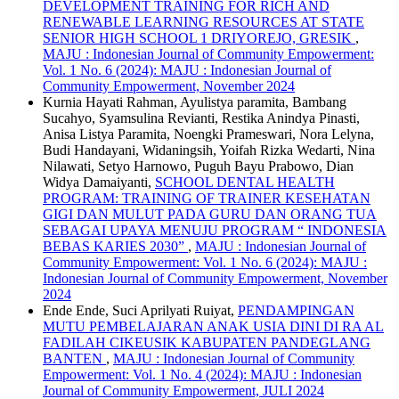
DEVELOPMENT TRAINING FOR RICH AND
RENEWABLE LEARNING RESOURCES AT STATE
SENIOR HIGH SCHOOL 1 DRIYOREJO, GRESIK
,
MAJU : Indonesian Journal of Community Empowerment:
Vol. 1 No. 6 (2024): MAJU : Indonesian Journal of
Community Empowerment, November 2024
Kurnia Hayati Rahman, Ayulistya paramita, Bambang
Sucahyo, Syamsulina Revianti, Restika Anindya Pinasti,
Anisa Listya Paramita, Noengki Prameswari, Nora Lelyna,
Budi Handayani, Widaningsih, Yoifah Rizka Wedarti, Nina
Nilawati, Setyo Harnowo, Puguh Bayu Prabowo, Dian
Widya Damaiyanti,
SCHOOL DENTAL HEALTH
PROGRAM: TRAINING OF TRAINER KESEHATAN
GIGI DAN MULUT PADA GURU DAN ORANG TUA
SEBAGAI UPAYA MENUJU PROGRAM “ INDONESIA
BEBAS KARIES 2030”
,
MAJU : Indonesian Journal of
Community Empowerment: Vol. 1 No. 6 (2024): MAJU :
Indonesian Journal of Community Empowerment, November
2024
Ende Ende, Suci Aprilyati Ruiyat,
PENDAMPINGAN
MUTU PEMBELAJARAN ANAK USIA DINI DI RA AL
FADILAH CIKEUSIK KABUPATEN PANDEGLANG
BANTEN
,
MAJU : Indonesian Journal of Community
Empowerment: Vol. 1 No. 4 (2024): MAJU : Indonesian
Journal of Community Empowerment, JULI 2024