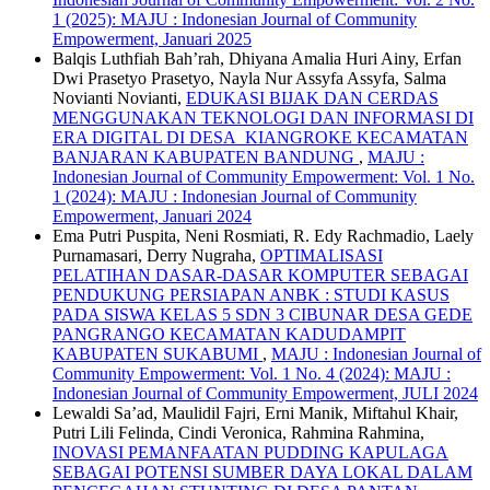
1 (2025): MAJU : Indonesian Journal of Community
Empowerment, Januari 2025
Balqis Luthfiah Bah’rah, Dhiyana Amalia Huri Ainy, Erfan
Dwi Prasetyo Prasetyo, Nayla Nur Assyfa Assyfa, Salma
Novianti Novianti,
EDUKASI BIJAK DAN CERDAS
MENGGUNAKAN TEKNOLOGI DAN INFORMASI DI
ERA DIGITAL DI DESA KIANGROKE KECAMATAN
BANJARAN KABUPATEN BANDUNG
,
MAJU :
Indonesian Journal of Community Empowerment: Vol. 1 No.
1 (2024): MAJU : Indonesian Journal of Community
Empowerment, Januari 2024
Ema Putri Puspita, Neni Rosmiati, R. Edy Rachmadio, Laely
Purnamasari, Derry Nugraha,
OPTIMALISASI
PELATIHAN DASAR-DASAR KOMPUTER SEBAGAI
PENDUKUNG PERSIAPAN ANBK : STUDI KASUS
PADA SISWA KELAS 5 SDN 3 CIBUNAR DESA GEDE
PANGRANGO KECAMATAN KADUDAMPIT
KABUPATEN SUKABUMI
,
MAJU : Indonesian Journal of
Community Empowerment: Vol. 1 No. 4 (2024): MAJU :
Indonesian Journal of Community Empowerment, JULI 2024
Lewaldi Sa’ad, Maulidil Fajri, Erni Manik, Miftahul Khair,
Putri Lili Felinda, Cindi Veronica, Rahmina Rahmina,
INOVASI PEMANFAATAN PUDDING KAPULAGA
SEBAGAI POTENSI SUMBER DAYA LOKAL DALAM