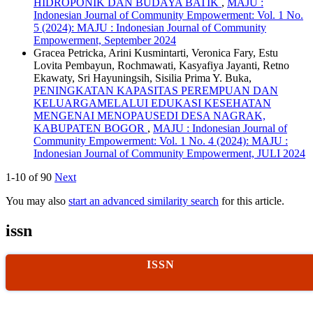
HIDROPONIK DAN BUDAYA BATIK
,
MAJU :
Indonesian Journal of Community Empowerment: Vol. 1 No.
5 (2024): MAJU : Indonesian Journal of Community
Empowerment, September 2024
Gracea Petricka, Arini Kusmintarti, Veronica Fary, Estu
Lovita Pembayun, Rochmawati, Kasyafiya Jayanti, Retno
Ekawaty, Sri Hayuningsih, Sisilia Prima Y. Buka,
PENINGKATAN KAPASITAS PEREMPUAN DAN
KELUARGAMELALUI EDUKASI KESEHATAN
MENGENAI MENOPAUSEDI DESA NAGRAK,
KABUPATEN BOGOR
,
MAJU : Indonesian Journal of
Community Empowerment: Vol. 1 No. 4 (2024): MAJU :
Indonesian Journal of Community Empowerment, JULI 2024
1-10 of 90
Next
You may also
start an advanced similarity search
for this article.
issn
ISSN