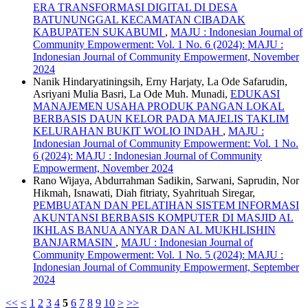
ERA TRANSFORMASI DIGITAL DI DESA
BATUNUNGGAL KECAMATAN CIBADAK
KABUPATEN SUKABUMI
,
MAJU : Indonesian Journal of
Community Empowerment: Vol. 1 No. 6 (2024): MAJU :
Indonesian Journal of Community Empowerment, November
2024
Nanik Hindaryatiningsih, Erny Harjaty, La Ode Safarudin,
Asriyani Mulia Basri, La Ode Muh. Munadi,
EDUKASI
MANAJEMEN USAHA PRODUK PANGAN LOKAL
BERBASIS DAUN KELOR PADA MAJELIS TAKLIM
KELURAHAN BUKIT WOLIO INDAH
,
MAJU :
Indonesian Journal of Community Empowerment: Vol. 1 No.
6 (2024): MAJU : Indonesian Journal of Community
Empowerment, November 2024
Rano Wijaya, Abdurrahman Sadikin, Sarwani, Saprudin, Nor
Hikmah, Isnawati, Diah fitriaty, Syahrituah Siregar,
PEMBUATAN DAN PELATIHAN SISTEM INFORMASI
AKUNTANSI BERBASIS KOMPUTER DI MASJID AL
IKHLAS BANUA ANYAR DAN AL MUKHLISHIN
BANJARMASIN
,
MAJU : Indonesian Journal of
Community Empowerment: Vol. 1 No. 5 (2024): MAJU :
Indonesian Journal of Community Empowerment, September
2024
<<
<
1
2
3
4
5
6
7
8
9
10
>
>>