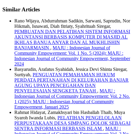
Similar Articles
Rano Wijaya, Abdurrahman Sadikin, Sarwani, Saprudin, Nor
Hikmah, Isnawati, Diah fitriaty, Syahrituah Siregar,
PEMBUATAN DAN PELATIHAN SISTEM INFORMASI
AKUNTANSI BERBASIS KOMPUTER DI MASJID AL
IKHLAS BANUA ANYAR DAN AL MUKHLISHIN
BANJARMASIN
,
MAJU : Indonesian Journal of
Community Empowerment: Vol. 1 No. 5 (2024): MAJU :
Indonesian Journal of Community Empowerment, September
2024
Basyarudin, Arafatus Syahidah, Jessica Devi Shinta Siregar,
Surtiyah,
PENGUATAN PEMAHAMAN HUKUM
PERDATA PERTANAHAN DI KELURAHAN BANJAR
AGUNG UPAYA PENCEGAHAN DAN
PENYELESAIAN SENGKETA TANAH
,
MAJU :
Indonesian Journal of Community Empowerment: Vol. 2 No.
1 (2025): MAJU : Indonesian Journal of Community
Empowerment, Januari 2025
Rahmat Hidayat, Zamakhsyari bin Hasballah Thaib, Muya
Syaroh Iwanda Lubis,
PELATIHAN PENGELOLAAN
PERPUSTAKAAN DESA SIMPANG DOLOK SEBAGAI
SENTRA INFORMASI BERBASIS ISLAM
,
MAJU :
Indonesian Journal of Community Empowerment: Vol. 2 No.