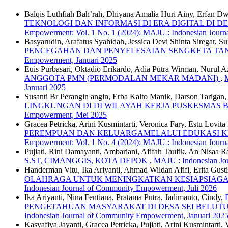
Balqis Luthfiah Bah’rah, Dhiyana Amalia Huri Ainy, Erfan Dw
TEKNOLOGI DAN INFORMASI DI ERA DIGITAL D
Empowerment: Vol. 1 No. 1 (2024): MAJU : Indonesian Jour
Basyarudin, Arafatus Syahidah, Jessica Devi Shinta Siregar, Su
PENCEGAHAN DAN PENYELESAIAN SENGKETA T
Empowerment, Januari 2025
Euis Purbasari, Oktadio Erikardo, Adia Putra Wirman, Nurul 
ANGGOTA PMN (PERMODALAN MEKAR MADANI)
,
Januari 2025
Susanti Br Perangin angin, Erba Kalto Manik, Darson Tariga
LINGKUNGAN DI DI WILAYAH KERJA PUSKESMAS 
Empowerment, Mei 2025
Gracea Petricka, Arini Kusmintarti, Veronica Fary, Estu Lovi
PEREMPUAN DAN KELUARGAMELALUI EDUKASI K
Empowerment: Vol. 1 No. 4 (2024): MAJU : Indonesian Jour
Pujiati, Rini Damayanti, Ambariani, Afifah Taufik, An Nisaa 
S.ST, CIMANGGIS, KOTA DEPOK
,
MAJU : Indonesian Jo
Handerman Vitu, Ika Ariyanti, Ahmad Wildan Afifi, Erita Gusti
OLAHRAGA UNTUK MENINGKATKAN KESIAPSIAGA
Indonesian Journal of Community Empowerment, Juli 2026
Ika Ariyanti, Nina Fentiana, Pratama Putra, Jadimanto, Cindy,
PENGETAHUAN MASYARAKAT DI DESA SEI BELU
Indonesian Journal of Community Empowerment, Januari 202
Kasyafiya Jayanti, Gracea Petricka, Pujiati, Arini Kusmintarti