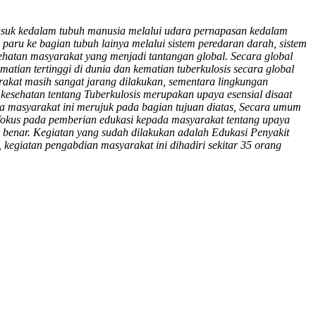
masuk kedalam tubuh manusia melalui udara pernapasan kedalam
aru ke bagian tubuh lainya melalui sistem peredaran darah, sistem
ehatan masyarakat yang menjadi tantangan global. Secara global
ematian tertinggi di dunia dan kematian tuberkulosis secara global
akat masih sangat jarang dilakukan, sementara lingkungan
esehatan tentang Tuberkulosis merupakan upaya esensial disaat
da masyarakat ini merujuk pada bagian tujuan diatas, Secara umum
n fokus pada pemberian edukasi kepada masyarakat tentang upaya
 benar. Kegiatan yang sudah dilakukan adalah Edukasi Penyakit
egiatan pengabdian masyarakat ini dihadiri sekitar 35 orang