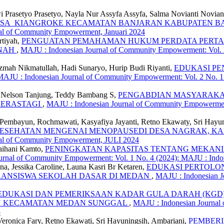
i Prasetyo Prasetyo, Nayla Nur Assyfa Assyfa, Salma Novianti Novian
I DESA KIANGROKE KECAMATAN BANJARAN KABUPATEN 
nal of Community Empowerment, Januari 2024
rtiyah,
PENGUATAN PEMAHAMAN HUKUM PERDATA PERTA
ANAH
,
MAJU : Indonesian Journal of Community Empowerment: Vol. 
Azmah Nikmatullah, Hadi Sunaryo, Hurip Budi Riyanti,
EDUKASI PE
MAJU : Indonesian Journal of Community Empowerment: Vol. 2 No. 1
n, Nelson Tanjung, Teddy Bambang S,
PENGABDIAN MASYARAKAT
BERASTAGI
,
MAJU : Indonesian Journal of Community Empowerment
ta Pembayun, Rochmawati, Kasyafiya Jayanti, Retno Ekawaty, Sri Hayun
ESEHATAN MENGENAI MENOPAUSEDI DESA NAGRAK, K
nal of Community Empowerment, JULI 2024
Raihani Kamto,
PENINGKATAN KAPASITAS TENTANG MEKANIS
urnal of Community Empowerment: Vol. 1 No. 4 (2024): MAJU : Ind
na, Jessika Caroline, Launa Kasri Br Ketaren,
EDUKASI PERTOLO
ANSISWA SEKOLAH DASAR DI MEDAN
,
MAJU : Indonesian J
EDUKASI DAN PEMERIKSAAN KADAR GULA DARAH (KGD
TU KECAMATAN MEDAN SUNGGAL
,
MAJU : Indonesian Journal
5
, Veronica Fary, Retno Ekawati, Sri Hayuningsih, Ambariani,
PEMBERI