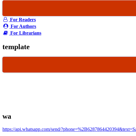
For Readers
For Authors
For Librarians
template
wa
https://api.whatsapp.com/send/?phone=%2B6287864420394&text