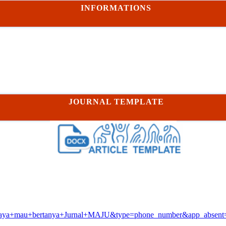
INFORMATIONS
JOURNAL TEMPLATE
=Saya+mau+bertanya+Jurnal+MAJU&type=phone_number&app_absent