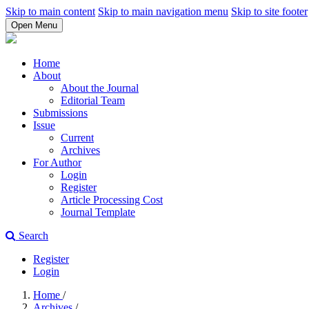
Skip to main content
Skip to main navigation menu
Skip to site footer
Open Menu
Home
About
About the Journal
Editorial Team
Submissions
Issue
Current
Archives
For Author
Login
Register
Article Processing Cost
Journal Template
Search
Register
Login
Home
/
Archives
/