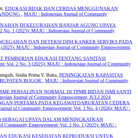
ti,
EDUKASI BIJAK DAN CERDAS MENGGUNAKAN
BANDUNG
,
MAJU : Indonesian Journal of Community
NAHAN DI KELURAHAN BANJAR AGUNG UPAYA
2 No. 1 (2025): MAJU : Indonesian Journal of Community
NCEGAHAN DAN DETEKSI DINI KANKER SERVIKS PADA
 (2025): MAJU : Indonesian Journal of Community Empowerment,
 PEMBERIAN EDUKASI TENTANG SANITASI
: Vol. 2 No. 3 (2025): MAJU : Indonesian Journal of Community
ingsih, Sisilia Prima Y. Buka,
PENINGKATAN KAPASITAS
ABUPATEN BOGOR
,
MAJU : Indonesian Journal of Community
ME PERSALINAN NORMAL DI TPMB BIDAN ISMI SANTI
onesian Journal of Community Empowerment, JULI 2024
NGAN PERTAMA PADA KEGAWATDARURATAN CEDERA
ournal of Community Empowerment: Vol. 3 No. 4 (2026): MAJU :
) SEBAGAI UPAYA DALAM MENINGKATKAN
 of Community Empowerment: Vol. 2 No. 1 (2025): MAJU :
AN EDUKASI KESEHATAN REPRODUKSI UNTUK