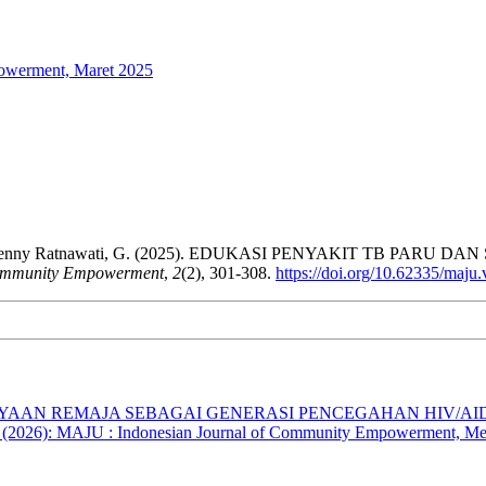
powerment, Maret 2025
i, R., & Jenny Ratnawati, G. (2025). EDUKASI PENYAKIT TB 
Community Empowerment
,
2
(2), 301-308.
https://doi.org/10.62335/maju
AAN REMAJA SEBAGAI GENERASI PENCEGAHAN HIV/AIDS 
3 (2026): MAJU : Indonesian Journal of Community Empowerment, Me