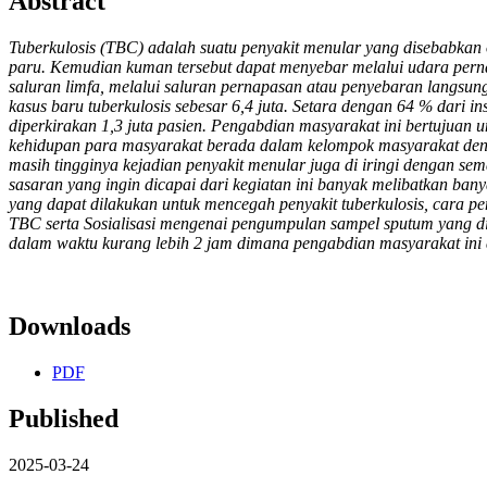
Abstract
Tuberkulosis (TBC) adalah suatu penyakit menular yang disebabka
paru. Kemudian kuman tersebut dapat menyebar melalui udara perna
saluran limfa, melalui saluran pernapasan atau penyebaran langsun
kasus baru tuberkulosis sebesar 6,4 juta. Setara dengan 64 % dari in
diperkirakan 1,3 juta pasien. Pengabdian masyarakat ini bertujua
kehidupan para masyarakat berada dalam kelompok masyarakat denga
masih tingginya kejadian penyakit menular juga di iringi dengan s
sasaran yang ingin dicapai dari kegiatan ini banyak melibatkan ba
yang dapat dilakukan untuk mencegah penyakit tuberkulosis, cara p
TBC serta Sosialisasi mengenai pengumpulan sampel sputum yang di
dalam waktu kurang lebih 2 jam dimana pengabdian masyarakat ini 
Downloads
PDF
Published
2025-03-24