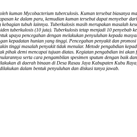
n oleh kuman Mycobacterium tuberculosis. Kuman tersebut biasanya 
pasan ke dalam paru, kemudian kuman tersebut dapat menyebar dari p
g kebagian tubuh lainnya. Tuberkulosis masih merupakan masalah kes
siden tuberkulosis (10 juta). Tuberkulosis tetap menjadi 10 penyebab k
n untuk upaya pencegahan dengan melakukan penyuluhan kepada masyar
n kepadatan hunian yang tinggi. Pencegahan penyakit dan promosi k
emakin tinggi masalah penyakit tidak menular. Metode pengabdian kepa
nyak pihak demi mencapai tujuan diatas. Kegiatan pengabdian ini aka
enularannya serta cara pengambilan spesimen sputum dengan baik dan
lakukan di daerah binaan di Desa Rasau Jaya Kabupaten Kubu Raya, k
dilakukan dalam bentuk penyuluhan dan diskusi tanya jawab.