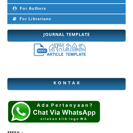
For Authors
For Librarians
JOURNAL TEMPLATE
K O N T A K
EMAIL :