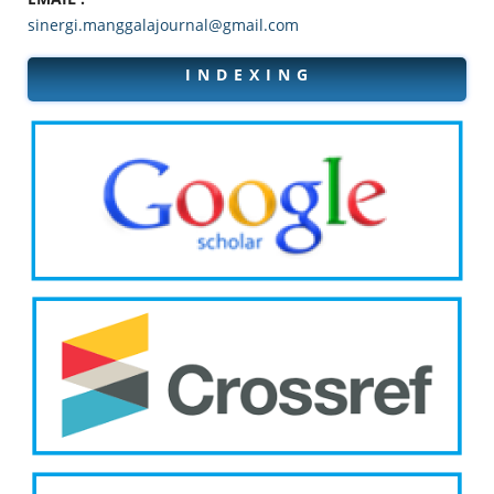
sinergi.manggalajournal@gmail.com
I N D E X I N G