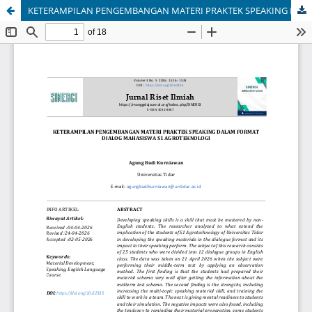
KETERAMPILAN PENGEMBANGAN MATERI PRAKTEK SPEAKING DALAM FORMAT DIALOG MAHASISWA S1 AGROTEKNOLOGI