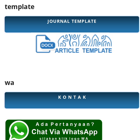
template
JOURNAL TEMPLATE
wa
K O N T A K