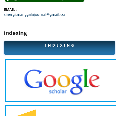
EMAIL :
sinergi.manggalajournal@gmail.com
indexing
I N D E X I N G