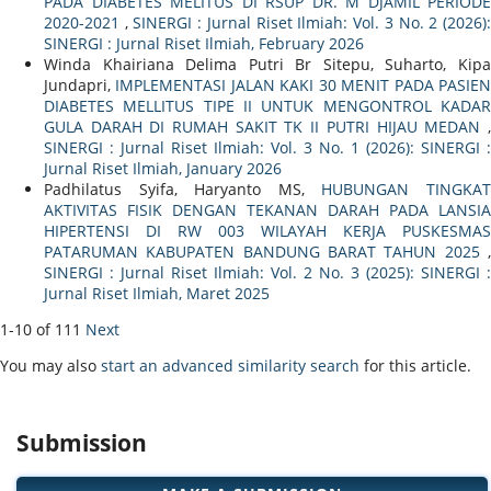
PADA DIABETES MELITUS DI RSUP DR. M DJAMIL PERIODE
2020-2021
,
SINERGI : Jurnal Riset Ilmiah: Vol. 3 No. 2 (2026)
SINERGI : Jurnal Riset Ilmiah, February 2026
Winda Khairiana Delima Putri Br Sitepu, Suharto, Kipa
Jundapri,
IMPLEMENTASI JALAN KAKI 30 MENIT PADA PASIE
DIABETES MELLITUS TIPE II UNTUK MENGONTROL KADAR
GULA DARAH DI RUMAH SAKIT TK II PUTRI HIJAU MEDAN
,
SINERGI : Jurnal Riset Ilmiah: Vol. 3 No. 1 (2026): SINERGI :
Jurnal Riset Ilmiah, January 2026
Padhilatus Syifa, Haryanto MS,
HUBUNGAN TINGKA
AKTIVITAS FISIK DENGAN TEKANAN DARAH PADA LANSIA
HIPERTENSI DI RW 003 WILAYAH KERJA PUSKESMAS
PATARUMAN KABUPATEN BANDUNG BARAT TAHUN 2025
,
SINERGI : Jurnal Riset Ilmiah: Vol. 2 No. 3 (2025): SINERGI :
Jurnal Riset Ilmiah, Maret 2025
1-10 of 111
Next
You may also
start an advanced similarity search
for this article.
Submission