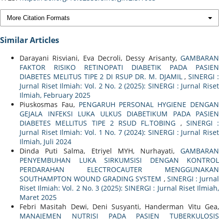
More Citation Formats
Similar Articles
Darayani Risviani, Eva Decroli, Dessy Arisanty,
GAMBARAN
FAKTOR RISIKO RETINOPATI DIABETIK PADA PASIEN
DIABETES MELITUS TIPE 2 DI RSUP DR. M. DJAMIL
,
SINERGI 
Jurnal Riset Ilmiah: Vol. 2 No. 2 (2025): SINERGI : Jurnal Riset
Ilmiah, February 2025
Piuskosmas Fau,
PENGARUH PERSONAL HYGIENE DENGA
GEJALA INFEKSI LUKA ULKUS DIABETIKUM PADA PASIEN
DIABETES MELLITUS TIPE 2 RSUD FL.TOBING
,
SINERGI :
Jurnal Riset Ilmiah: Vol. 1 No. 7 (2024): SINERGI : Jurnal Riset
Ilmiah, Juli 2024
Dinda Puti Salma, Etriyel MYH, Nurhayati,
GAMBARAN
PENYEMBUHAN LUKA SIRKUMSISI DENGAN KONTROL
PERDARAHAN ELECTROCAUTER MENGGUNAKAN
SOUTHAMPTON WOUND GRADING SYSTEM
,
SINERGI : Jurna
Riset Ilmiah: Vol. 2 No. 3 (2025): SINERGI : Jurnal Riset Ilmiah,
Maret 2025
Febri Masitah Dewi, Deni Susyanti, Handerman Vitu Gea,
MANAJEMEN NUTRISI PADA PASIEN TUBERKULOSIS