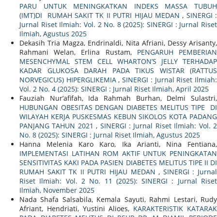
PARU UNTUK MENINGKATKAN INDEKS MASSA TUBUH
(IMT)DI RUMAH SAKIT TK II PUTRI HIJAU MEDAN
,
SINERGI 
Jurnal Riset Ilmiah: Vol. 2 No. 8 (2025): SINERGI : Jurnal Riset
Ilmiah, Agustus 2025
Dekasih Tria Magza, Endrinaldi, Nita Afriani, Dessy Arisanty,
Rahmani Welan, Erlina Rustam,
PENGARUH PEMBERIA
MESENCHYMAL STEM CELL WHARTON’S JELLY TERHADAP
KADAR GLUKOSA DARAH PADA TIKUS WISTAR (RATTUS
NORVEGICUS) HIPERGLIKEMIA
,
SINERGI : Jurnal Riset Ilmiah
Vol. 2 No. 4 (2025): SINERGI : Jurnal Riset Ilmiah, April 2025
Fauziah Nur’afifah, Ida Rahmah Burhan, Delmi Sulastri,
HUBUNGAN OBESITAS DENGAN DIABETES MELITUS TIPE DI
WILAYAH KERJA PUSKESMAS KEBUN SIKOLOS KOTA PADANG
PANJANG TAHUN 2021
,
SINERGI : Jurnal Riset Ilmiah: Vol. 
No. 8 (2025): SINERGI : Jurnal Riset Ilmiah, Agustus 2025
Hanna Melenia Karo Karo, Ika Arianti, Nina Fentiana,
IMPLEMENTASI LATIHAN ROM AKTIF UNTUK PENINGKATAN
SENSITIVITAS KAKI PADA PASIEN DIABETES MELITUS TIPE II DI
RUMAH SAKIT TK II PUTRI HIJAU MEDAN
,
SINERGI : Jurna
Riset Ilmiah: Vol. 2 No. 11 (2025): SINERGI : Jurnal Riset
Ilmiah, November 2025
Nada Shafa Salsabila, Kemala Sayuti, Rahmi Lestari, Rudy
Afriant, Hendriati, Yustini Alioes,
KARAKTERISTIK KATARA