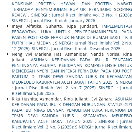
KONSUMSI PROTEIN HEWANI DAN PROTEIN NABATI
TERHADAP PENYEMBUHAN RUPTUR PERNIEUM: SCOPING
REVIEW
,
SINERGI : Jurnal Riset Ilmiah: Vol. 3 No. 1 (2026)
SINERGI : Jurnal Riset Ilmiah, January 2026
Inaya Alfatika, Suharto, Kipa Jundapri,
IMPLEMENTASI
PERAWATAN LUKA UNTUK PENCEGAHANINFEKSI PADA
PASIEN POST ORIF FRAKTUR FEMUR DI RUMAH SAKIT TK II
PUTRI HIJAU MEDAN
,
SINERGI : Jurnal Riset Ilmiah: Vol. 2 No
12 (2025): SINERGI : Jurnal Riset Ilmiah, Desember 2025
Neng Vivi Marlena Has, Asmanidar, Nanda Norisa, Rina
julianti,
ASUHAN KEBIDANAN PADA IBU R TENTAN
PENTINGNYA ASUHAN KEBIDANAN KOMPREHENSIF UNTUK
MENCEGAH NYERI DAN INFEKSI PERINEUM PADA IBU POST
PARTUM DI TPMB DEWI SANDRA LUBIS DI KECAMATAN
MEUREUBO KABUPATEN ACEH BARAT TAHUN 2025
,
SINERG
: Jurnal Riset Ilmiah: Vol. 2 No. 7 (2025): SINERGI : Jurnal
Riset Ilmiah, Juli 2025
Rika Husnita, Asmanidar, Rina Julianti, Evi Zahara,
ASUHAN
KEBIDANAN PADA IBU K DENGAN HUBUNGAN STATUS GIZI
PADA IBU NIFAS DENGAN PEMULIHAN LUKA PERENIUM DI
TPMB DEWI SANDRA LUBIS KECAMATAN MEUREBO
KABUPATEN ACEH BARAT TAHUN 2025
,
SINERGI : Jurnal
Riset Ilmiah: Vol. 2 No. 6 (2025): SINERGI : Jurnal Riset Ilmiah,