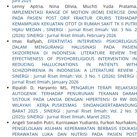
Juni 2025
Lenny Aptria, Nina Olivia, Muchti Yuda Pratama,
IMPLEMENTASI RANGE OF MOTION (ROM) EXERCISE DINI
PADA PASIEN POST ORIF FRAKTUR CRURIS TERHADAP
KEMAMPUAN KEKUATAN OTOT DI RUMAH SAKIT TK II PUTRI
HIJAU MEDAN
,
SINERGI : Jurnal Riset Ilmiah: Vol. 3 No. 2
(2026): SINERGI : Jurnal Riset Ilmiah, February 2026
Imas Rafiyah,
EFEKTIVITAS INTERVENSI PSIKORELIGIUS
DALAM MENGURANGI HALUSINASI PADA PASIEN
SKIZOFRENIA DI INDONESIA: LITERATURE REVIEW THE
EFFECTIVENESS OF PSYCHORELIGIOUS INTERVENTION IN
REDUCING HALLUCINATIONS IN PATIENTS WITH
SCHIZOPHRENIA IN INDONESIA: A LITERATURE REVIEW
,
SINERGI : Jurnal Riset Ilmiah: Vol. 3 No. 1 (2026): SINERGI :
Jurnal Riset Ilmiah, January 2026
Ripaldi D, Haryanto MS,
PENGARUH TERAPI RELAKSAS
AUTOGENIK TERHADAP PENURUNAN TEKANAN DARAH
SISTOLIK PADA LANSIA DENGAN HIPERTENSI DI RW 005
WILAYAH KERJA PUSKESMAS SINDANGKERTABANDUNG
BARAT 2025
,
SINERGI : Jurnal Riset Ilmiah: Vol. 2 No. 
(2025): SINERGI : Jurnal Riset Ilmiah, Maret 2025
Angeli Soradin Putri, Kurniawan Yudianto, Furkon Nurhakim,
PENGELOLAAN ASUHAN KEPERAWATAN BERBASIS EDUKASI
PERAWATAN LUKA DAN NUTRISI PADA PASIEN POST