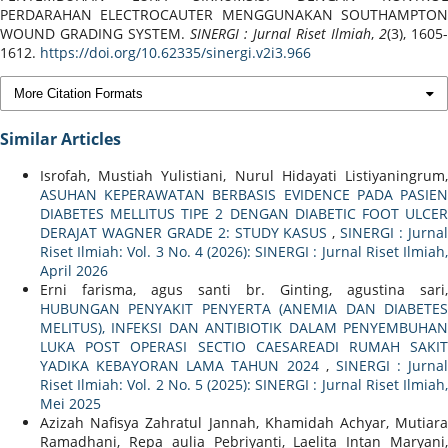
PERDARAHAN ELECTROCAUTER MENGGUNAKAN SOUTHAMPTON
WOUND GRADING SYSTEM.
SINERGI : Jurnal Riset Ilmiah
,
2
(3), 1605-
1612.
https://doi.org/10.62335/sinergi.v2i3.966
More Citation Formats
Similar Articles
Isrofah, Mustiah Yulistiani, Nurul Hidayati Listiyaningrum,
ASUHAN KEPERAWATAN BERBASIS EVIDENCE PADA PASIEN
DIABETES MELLITUS TIPE 2 DENGAN DIABETIC FOOT ULCER
DERAJAT WAGNER GRADE 2: STUDY KASUS
,
SINERGI : Jurna
Riset Ilmiah: Vol. 3 No. 4 (2026): SINERGI : Jurnal Riset Ilmiah,
April 2026
Erni farisma, agus santi br. Ginting, agustina sari,
HUBUNGAN PENYAKIT PENYERTA (ANEMIA DAN DIABETES
MELITUS), INFEKSI DAN ANTIBIOTIK DALAM PENYEMBUHAN
LUKA POST OPERASI SECTIO CAESAREADI RUMAH SAKIT
YADIKA KEBAYORAN LAMA TAHUN 2024
,
SINERGI : Jurnal
Riset Ilmiah: Vol. 2 No. 5 (2025): SINERGI : Jurnal Riset Ilmiah,
Mei 2025
Azizah Nafisya Zahratul Jannah, Khamidah Achyar, Mutiara
Ramadhani, Repa aulia Pebriyanti, Laelita Intan Maryani,