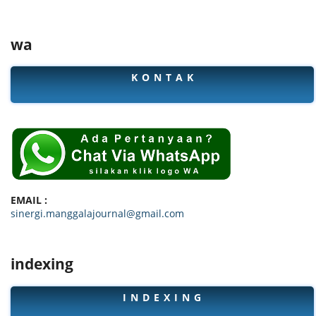
wa
K O N T A K
EMAIL :
sinergi.manggalajournal@gmail.com
indexing
I N D E X I N G