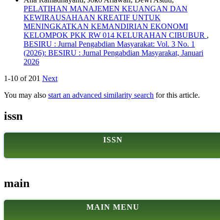
PELATIHAN MANAJEMEN KEUANGAN DAN
KEWIRAUSAHAAN KREATIF UNTUK
MENINGKATKAN KEMANDIRIAN EKONOMI
KELOMPOK PKK RW 014 KELURAHAN CIBUBUR
,
BESIRU : Jurnal Pengabdian Masyarakat: Vol. 3 No. 1
(2026): BESIRU : Jurnal Pengabdian Masyarakat, Januari
2026
1-10 of 201
Next
You may also
start an advanced similarity search
for this article.
issn
ISSN
main
MAIN MENU