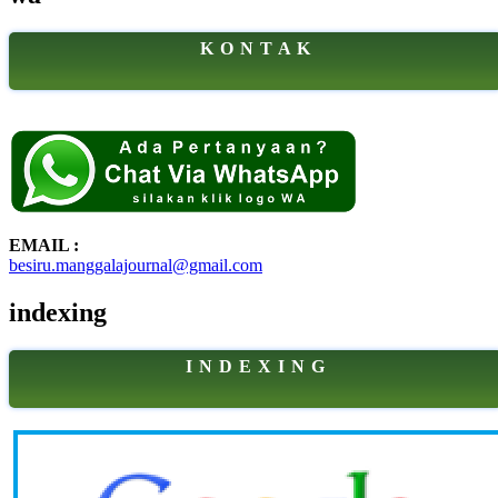
K O N T A K
EMAIL :
besiru.manggalajournal@gmail.com
indexing
I N D E X I N G