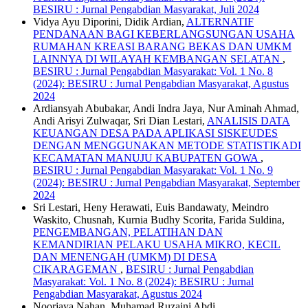
BESIRU : Jurnal Pengabdian Masyarakat, Juli 2024
Vidya Ayu Diporini, Didik Ardian,
ALTERNATIF
PENDANAAN BAGI KEBERLANGSUNGAN USAHA
RUMAHAN KREASI BARANG BEKAS DAN UMKM
LAINNYA DI WILAYAH KEMBANGAN SELATAN
,
BESIRU : Jurnal Pengabdian Masyarakat: Vol. 1 No. 8
(2024): BESIRU : Jurnal Pengabdian Masyarakat, Agustus
2024
Ardiansyah Abubakar, Andi Indra Jaya, Nur Aminah Ahmad,
Andi Arisyi Zulwaqar, Sri Dian Lestari,
ANALISIS DATA
KEUANGAN DESA PADA APLIKASI SISKEUDES
DENGAN MENGGUNAKAN METODE STATISTIKADI
KECAMATAN MANUJU KABUPATEN GOWA
,
BESIRU : Jurnal Pengabdian Masyarakat: Vol. 1 No. 9
(2024): BESIRU : Jurnal Pengabdian Masyarakat, September
2024
Sri Lestari, Heny Herawati, Euis Bandawaty, Meindro
Waskito, Chusnah, Kurnia Budhy Scorita, Farida Suldina,
PENGEMBANGAN, PELATIHAN DAN
KEMANDIRIAN PELAKU USAHA MIKRO, KECIL
DAN MENENGAH (UMKM) DI DESA
CIKARAGEMAN
,
BESIRU : Jurnal Pengabdian
Masyarakat: Vol. 1 No. 8 (2024): BESIRU : Jurnal
Pengabdian Masyarakat, Agustus 2024
Noorjaya Nahan, Muhamad Ruzaini Abdi,