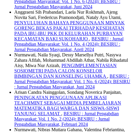
Pengabdian Masyarakat: Vol. 1 No. 6 (2024): BESIRU :
Jurnal Pengabdian Masyarakat, Juni 2024
Anggraeni Sih Prabandari, Laela Nur Rokhmah, Ajeng
Novita Sari, Fredericus Pramonodjati, Nataly Ayu Utami,
PENYULUHAN BAHAYA PENGGUNAAN MINYAK
GORENG BEKAS PAKAI TERHADAP KESEHATAN
PADA IBU-IBU PKK DI KELURAHAN PURBAYAN
KECAMATAN BAKI SUKOHARJO
,
BESIRU : Jurnal
Pengabdian Masyarakat: Vol. 1 No. 4 (2024): BESIRU :
Jurnal Pengabdian Masyarakat, April 2024
Nurmawati, Naila Syaqi, Dessy Marsellya Putri, Nasywa
Zahara Afifah, Mohammad Abdillah Athar, Nabila Rihadatul
Aisy, Miwa Nur Azizah,
PENGIMPLEMENTASIAN
SOSIOMETRI PADA CALON KONSELOR
BIMBINGAN DAN KONSELING UHAMKA
,
BESIRU :
Jurnal Pengabdian Masyarakat: Vol. 1 No. 6 (2024): BESIRU
: Jurnal Pengabdian Masyarakat, Juni 2024
Arisan Candra Nainggolan, Sondang Noverica Panjaitan,
PENINGKATAN PENGGUNAAN APLIKASI
TEACHMINT SEBAGAI MEDIA PEMBELAJARAN
MATEMATIKA BAGI WARGA DAN SISWA-SISWI
TANJUNG SELAMAT
,
BESIRU : Jurnal Pengabdian
Masyarakat: Vol. 1 No. 2 (2024): BESIRU : Jurnal
Pengabdian Masyarakat, Februari 2024
Nurmawati, Nibras Mutiara Gahana, Valentina Febriantina,