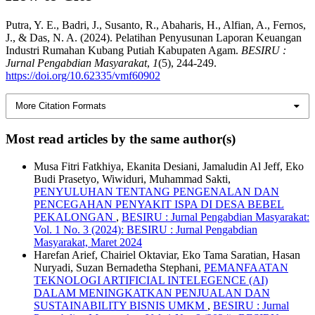
Putra, Y. E., Badri, J., Susanto, R., Abaharis, H., Alfian, A., Fernos,
J., & Das, N. A. (2024). Pelatihan Penyusunan Laporan Keuangan
Industri Rumahan Kubang Putiah Kabupaten Agam.
BESIRU :
Jurnal Pengabdian Masyarakat
,
1
(5), 244-249.
https://doi.org/10.62335/vmf60902
More Citation Formats
Most read articles by the same author(s)
Musa Fitri Fatkhiya, Ekanita Desiani, Jamaludin Al Jeff, Eko
Budi Prasetyo, Wiwiduri, Muhammad Sakti,
PENYULUHAN TENTANG PENGENALAN DAN
PENCEGAHAN PENYAKIT ISPA DI DESA BEBEL
PEKALONGAN
,
BESIRU : Jurnal Pengabdian Masyarakat:
Vol. 1 No. 3 (2024): BESIRU : Jurnal Pengabdian
Masyarakat, Maret 2024
Harefan Arief, Chairiel Oktaviar, Eko Tama Saratian, Hasan
Nuryadi, Suzan Bernadetha Stephani,
PEMANFAATAN
TEKNOLOGI ARTIFICIAL INTELEGENCE (AI)
DALAM MENINGKATKAN PENJUALAN DAN
SUSTAINABILITY BISNIS UMKM
,
BESIRU : Jurnal