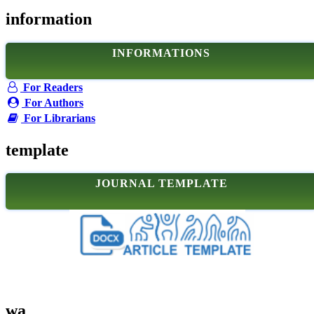
information
INFORMATIONS
For Readers
For Authors
For Librarians
template
JOURNAL TEMPLATE
wa