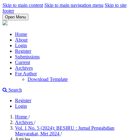
Skip to main content
Skip to main navigation menu
Skip to site
footer
Open Menu
Home
About
Login
Register
Submissions
Current
Archives
For Author
Download Template
Search
Register
Login
Home
/
Archives
/
Vol. 1 No. 5 (2024): BESIRU : Jurnal Pengabdian
Masyarakat, Mei 2024
/
Articles