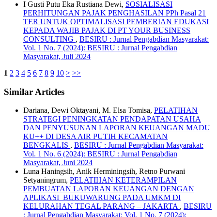
I Gusti Putu Eka Rustiana Dewi,
SOSIALISASI
PERHITUNGAN PAJAK PENGHASILAN PPh Pasal 21
TER UNTUK OPTIMALISASI PEMBERIAN EDUKASI
KEPADA WAJIB PAJAK DI PT YOUR BUSINESS
CONSULTING
,
BESIRU : Jurnal Pengabdian Masyarakat:
Vol. 1 No. 7 (2024): BESIRU : Jurnal Pengabdian
Masyarakat, Juli 2024
1
2
3
4
5
6
7
8
9
10
>
>>
Similar Articles
Dariana, Dewi Oktayani, M. Elsa Tomisa,
PELATIHAN
STRATEGI PENINGKATAN PENDAPATAN USAHA
DAN PENYUSUNAN LAPORAN KEUANGAN MADU
KU++ DI DESA AIR PUTIH KECAMATAN
BENGKALIS
,
BESIRU : Jurnal Pengabdian Masyarakat:
Vol. 1 No. 6 (2024): BESIRU : Jurnal Pengabdian
Masyarakat, Juni 2024
Luna Haningsih, Anik Herminingsih, Retno Purwani
Setyaningrum,
PELATIHAN KETERAMPILAN
PEMBUATAN LAPORAN KEUANGAN DENGAN
APLIKASI BUKUWARUNG PADA UMKM DI
KELURAHAN TEGAL PARANG – JAKARTA
,
BESIRU
: Jurnal Pengabdian Masyarakat: Vol. 1 No. 7 (2024):