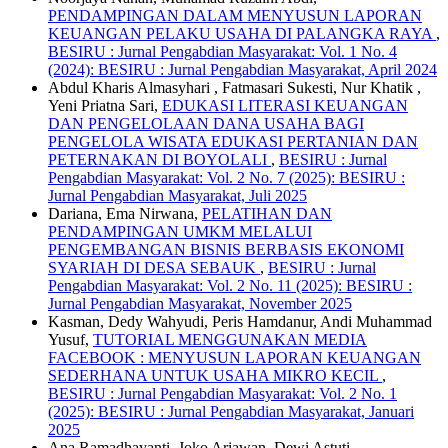
PENDAMPINGAN DALAM MENYUSUN LAPORAN
KEUANGAN PELAKU USAHA DI PALANGKA RAYA
,
BESIRU : Jurnal Pengabdian Masyarakat: Vol. 1 No. 4
(2024): BESIRU : Jurnal Pengabdian Masyarakat, April 2024
Abdul Kharis Almasyhari , Fatmasari Sukesti, Nur Khatik ,
Yeni Priatna Sari,
EDUKASI LITERASI KEUANGAN
DAN PENGELOLAAN DANA USAHA BAGI
PENGELOLA WISATA EDUKASI PERTANIAN DAN
PETERNAKAN DI BOYOLALI
,
BESIRU : Jurnal
Pengabdian Masyarakat: Vol. 2 No. 7 (2025): BESIRU :
Jurnal Pengabdian Masyarakat, Juli 2025
Dariana, Ema Nirwana,
PELATIHAN DAN
PENDAMPINGAN UMKM MELALUI
PENGEMBANGAN BISNIS BERBASIS EKONOMI
SYARIAH DI DESA SEBAUK
,
BESIRU : Jurnal
Pengabdian Masyarakat: Vol. 2 No. 11 (2025): BESIRU :
Jurnal Pengabdian Masyarakat, November 2025
Kasman, Dedy Wahyudi, Peris Hamdanur, Andi Muhammad
Yusuf,
TUTORIAL MENGGUNAKAN MEDIA
FACEBOOK : MENYUSUN LAPORAN KEUANGAN
SEDERHANA UNTUK USAHA MIKRO KECIL
,
BESIRU : Jurnal Pengabdian Masyarakat: Vol. 2 No. 1
(2025): BESIRU : Jurnal Pengabdian Masyarakat, Januari
2025
Ana Ramadhayanti, Joko Ariawan, Dewi Astuti,