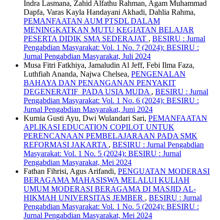
Indra Lasmana, Zahid Alfathu Rahman, Agam Muhammad
Dapfa, Varas Kayla Handayani Akhadi, Dahlia Rahma,
PEMANFAATAN AUM PTSDL DALAM
MENINGKATKAN MUTU KEGIATAN BELAJAR
PESERTA DIDIK SMA SEDERAJAT
,
BESIRU : Jurnal
Pengabdian Masyarakat: Vol. 1 No. 7 (2024): BESIRU :
Jurnal Pengabdian Masyarakat, Juli 2024
Musa Fitri Fatkhiya, Jamaludin Al Jeff, Febi Ilma Faza,
Luthfiah Ananda, Najwa Chelsea,
PENGENALAN
BAHAYA DAN PENANGANAN PENYAKIT
DEGENERATIF PADA USIA MUDA
,
BESIRU : Jurnal
Pengabdian Masyarakat: Vol. 1 No. 6 (2024): BESIRU :
Jurnal Pengabdian Masyarakat, Juni 2024
Kurnia Gusti Ayu, Dwi Wulandari Sari,
PEMANFAATAN
APLIKASI EDUCATION COPILOT UNTUK
PERENCANAAN PEMBELAJARAAN PADA SMK
REFORMASI JAKARTA
,
BESIRU : Jurnal Pengabdian
Masyarakat: Vol. 1 No. 5 (2024): BESIRU : Jurnal
Pengabdian Masyarakat, Mei 2024
Fathan Fihrisi, Agus Arifandi,
PENGUATAN MODERASI
BERAGAMA MAHASISWA MELALUI KULIAH
UMUM MODERASI BERAGAMA DI MASJID AL-
HIKMAH UNIVERSITAS JEMBER
,
BESIRU : Jurnal
Pengabdian Masyarakat: Vol. 1 No. 5 (2024): BESIRU :
Jurnal Pengabdian Masyarakat, Mei 2024