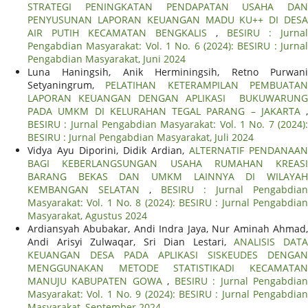
STRATEGI PENINGKATAN PENDAPATAN USAHA DAN
PENYUSUNAN LAPORAN KEUANGAN MADU KU++ DI DESA
AIR PUTIH KECAMATAN BENGKALIS
,
BESIRU : Jurnal
Pengabdian Masyarakat: Vol. 1 No. 6 (2024): BESIRU : Jurnal
Pengabdian Masyarakat, Juni 2024
Luna Haningsih, Anik Herminingsih, Retno Purwani
Setyaningrum,
PELATIHAN KETERAMPILAN PEMBUATA
LAPORAN KEUANGAN DENGAN APLIKASI BUKUWARUNG
PADA UMKM DI KELURAHAN TEGAL PARANG – JAKARTA
,
BESIRU : Jurnal Pengabdian Masyarakat: Vol. 1 No. 7 (2024):
BESIRU : Jurnal Pengabdian Masyarakat, Juli 2024
Vidya Ayu Diporini, Didik Ardian,
ALTERNATIF PENDANAAN
BAGI KEBERLANGSUNGAN USAHA RUMAHAN KREASI
BARANG BEKAS DAN UMKM LAINNYA DI WILAYAH
KEMBANGAN SELATAN
,
BESIRU : Jurnal Pengabdian
Masyarakat: Vol. 1 No. 8 (2024): BESIRU : Jurnal Pengabdian
Masyarakat, Agustus 2024
Ardiansyah Abubakar, Andi Indra Jaya, Nur Aminah Ahmad,
Andi Arisyi Zulwaqar, Sri Dian Lestari,
ANALISIS DAT
KEUANGAN DESA PADA APLIKASI SISKEUDES DENGAN
MENGGUNAKAN METODE STATISTIKADI KECAMATAN
MANUJU KABUPATEN GOWA
,
BESIRU : Jurnal Pengabdia
Masyarakat: Vol. 1 No. 9 (2024): BESIRU : Jurnal Pengabdian
Masyarakat, September 2024