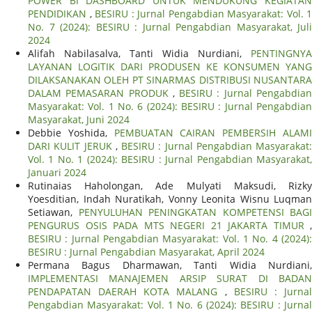
POWER BI DASHBOARD UNTUK MENDUKUNG KEGIATAN
PENDIDIKAN
,
BESIRU : Jurnal Pengabdian Masyarakat: Vol. 1
No. 7 (2024): BESIRU : Jurnal Pengabdian Masyarakat, Juli
2024
Alifah Nabilasalva, Tanti Widia Nurdiani,
PENTINGNYA
LAYANAN LOGITIK DARI PRODUSEN KE KONSUMEN YANG
DILAKSANAKAN OLEH PT SINARMAS DISTRIBUSI NUSANTARA
DALAM PEMASARAN PRODUK
,
BESIRU : Jurnal Pengabdia
Masyarakat: Vol. 1 No. 6 (2024): BESIRU : Jurnal Pengabdian
Masyarakat, Juni 2024
Debbie Yoshida,
PEMBUATAN CAIRAN PEMBERSIH ALAM
DARI KULIT JERUK
,
BESIRU : Jurnal Pengabdian Masyarakat:
Vol. 1 No. 1 (2024): BESIRU : Jurnal Pengabdian Masyarakat,
Januari 2024
Rutinaias Haholongan, Ade Mulyati Maksudi, Rizky
Yoesditian, Indah Nuratikah, Vonny Leonita Wisnu Luqman
Setiawan,
PENYULUHAN PENINGKATAN KOMPETENSI BAGI
PENGURUS OSIS PADA MTS NEGERI 21 JAKARTA TIMUR
,
BESIRU : Jurnal Pengabdian Masyarakat: Vol. 1 No. 4 (2024):
BESIRU : Jurnal Pengabdian Masyarakat, April 2024
Permana Bagus Dharmawan, Tanti Widia Nurdiani,
IMPLEMENTASI MANAJEMEN ARSIP SURAT DI BADAN
PENDAPATAN DAERAH KOTA MALANG
,
BESIRU : Jurna
Pengabdian Masyarakat: Vol. 1 No. 6 (2024): BESIRU : Jurnal