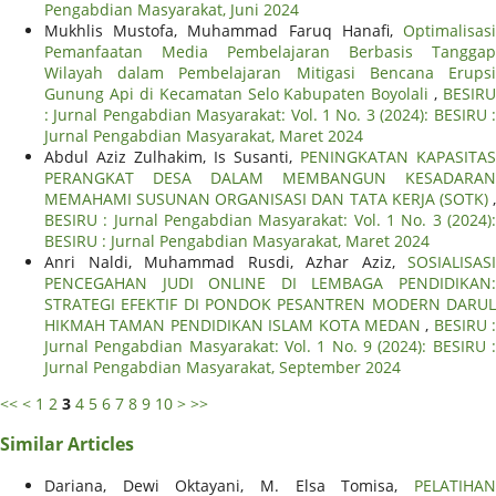
Pengabdian Masyarakat, Juni 2024
Mukhlis Mustofa, Muhammad Faruq Hanafi,
Optimalisasi
Pemanfaatan Media Pembelajaran Berbasis Tanggap
Wilayah dalam Pembelajaran Mitigasi Bencana Erupsi
Gunung Api di Kecamatan Selo Kabupaten Boyolali
,
BESIRU
: Jurnal Pengabdian Masyarakat: Vol. 1 No. 3 (2024): BESIRU :
Jurnal Pengabdian Masyarakat, Maret 2024
Abdul Aziz Zulhakim, Is Susanti,
PENINGKATAN KAPASITAS
PERANGKAT DESA DALAM MEMBANGUN KESADARAN
MEMAHAMI SUSUNAN ORGANISASI DAN TATA KERJA (SOTK)
,
BESIRU : Jurnal Pengabdian Masyarakat: Vol. 1 No. 3 (2024):
BESIRU : Jurnal Pengabdian Masyarakat, Maret 2024
Anri Naldi, Muhammad Rusdi, Azhar Aziz,
SOSIALISASI
PENCEGAHAN JUDI ONLINE DI LEMBAGA PENDIDIKAN:
STRATEGI EFEKTIF DI PONDOK PESANTREN MODERN DARUL
HIKMAH TAMAN PENDIDIKAN ISLAM KOTA MEDAN
,
BESIRU :
Jurnal Pengabdian Masyarakat: Vol. 1 No. 9 (2024): BESIRU :
Jurnal Pengabdian Masyarakat, September 2024
<<
<
1
2
3
4
5
6
7
8
9
10
>
>>
Similar Articles
Dariana, Dewi Oktayani, M. Elsa Tomisa,
PELATIHAN