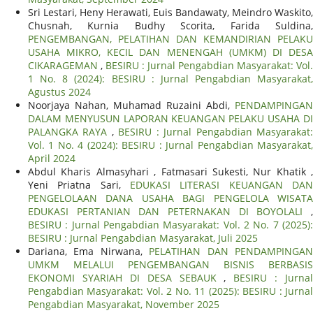
Sri Lestari, Heny Herawati, Euis Bandawaty, Meindro Waskito,
Chusnah, Kurnia Budhy Scorita, Farida Suldina,
PENGEMBANGAN, PELATIHAN DAN KEMANDIRIAN PELAKU
USAHA MIKRO, KECIL DAN MENENGAH (UMKM) DI DESA
CIKARAGEMAN
,
BESIRU : Jurnal Pengabdian Masyarakat: Vol.
1 No. 8 (2024): BESIRU : Jurnal Pengabdian Masyarakat,
Agustus 2024
Noorjaya Nahan, Muhamad Ruzaini Abdi,
PENDAMPINGAN
DALAM MENYUSUN LAPORAN KEUANGAN PELAKU USAHA DI
PALANGKA RAYA
,
BESIRU : Jurnal Pengabdian Masyarakat
Vol. 1 No. 4 (2024): BESIRU : Jurnal Pengabdian Masyarakat,
April 2024
Abdul Kharis Almasyhari , Fatmasari Sukesti, Nur Khatik ,
Yeni Priatna Sari,
EDUKASI LITERASI KEUANGAN DAN
PENGELOLAAN DANA USAHA BAGI PENGELOLA WISATA
EDUKASI PERTANIAN DAN PETERNAKAN DI BOYOLALI
,
BESIRU : Jurnal Pengabdian Masyarakat: Vol. 2 No. 7 (2025):
BESIRU : Jurnal Pengabdian Masyarakat, Juli 2025
Dariana, Ema Nirwana,
PELATIHAN DAN PENDAMPINGA
UMKM MELALUI PENGEMBANGAN BISNIS BERBASIS
EKONOMI SYARIAH DI DESA SEBAUK
,
BESIRU : Jurnal
Pengabdian Masyarakat: Vol. 2 No. 11 (2025): BESIRU : Jurnal
Pengabdian Masyarakat, November 2025