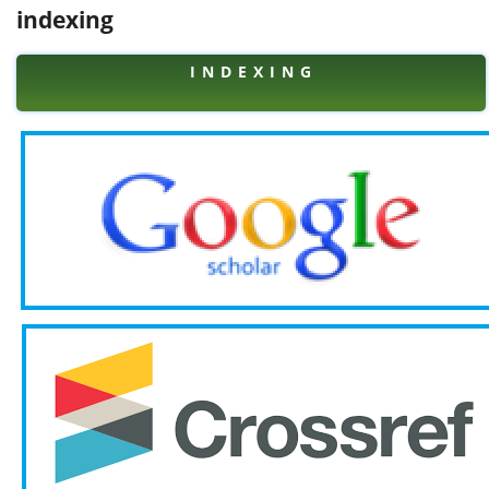
indexing
I N D E X I N G