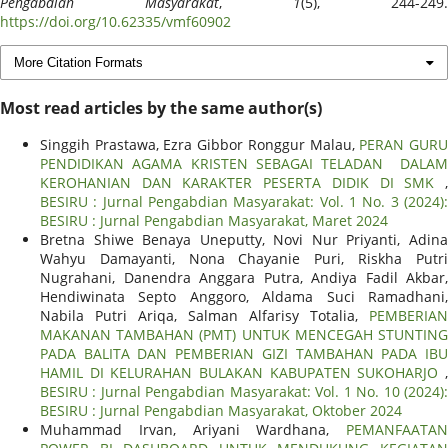
Pengabdian Masyarakat
,
1
(5), 244-249.
https://doi.org/10.62335/vmf60902
More Citation Formats
Most read articles by the same author(s)
Singgih Prastawa, Ezra Gibbor Ronggur Malau,
PERAN GUR
PENDIDIKAN AGAMA KRISTEN SEBAGAI TELADAN DALAM
KEROHANIAN DAN KARAKTER PESERTA DIDIK DI SMK
,
BESIRU : Jurnal Pengabdian Masyarakat: Vol. 1 No. 3 (2024):
BESIRU : Jurnal Pengabdian Masyarakat, Maret 2024
Bretna Shiwe Benaya Uneputty, Novi Nur Priyanti, Adina
Wahyu Damayanti, Nona Chayanie Puri, Riskha Putri
Nugrahani, Danendra Anggara Putra, Andiya Fadil Akbar,
Hendiwinata Septo Anggoro, Aldama Suci Ramadhani,
Nabila Putri Ariqa, Salman Alfarisy Totalia,
PEMBERIAN
MAKANAN TAMBAHAN (PMT) UNTUK MENCEGAH STUNTING
PADA BALITA DAN PEMBERIAN GIZI TAMBAHAN PADA IBU
HAMIL DI KELURAHAN BULAKAN KABUPATEN SUKOHARJO
,
BESIRU : Jurnal Pengabdian Masyarakat: Vol. 1 No. 10 (2024):
BESIRU : Jurnal Pengabdian Masyarakat, Oktober 2024
Muhammad Irvan, Ariyani Wardhana,
PEMANFAATAN