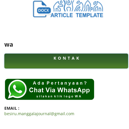
wa
K O N T A K
EMAIL :
besiru.manggalajournal@gmail.com