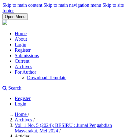
Skip to main content
Skip to main navigation menu
Skip to site
footer
Open Menu
Home
About
Login
Register
Submissions
Current
Archives
For Author
Download Template
Search
Register
Login
Home
/
Archives
/
Vol. 1 No. 5 (2024): BESIRU : Jurnal Pengabdian
Masyarakat, Mei 2024
/
Articles