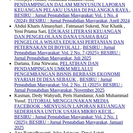
PENDAMPINGAN DALAM MENYUSUN LAPORAN
KEUANGAN PELAKU USAHA DI PALANGKA RAYA
,
BESIRU : Jurnal Pengabdian Masyarakat: Vol. 1 No. 4
(2024): BESIRU : Jurnal Pengabdian Masyarakat, April 2024
Abdul Kharis Almasyhari , Fatmasari Sukesti, Nur Khatik ,
Yeni Priatna Sari,
EDUKASI LITERASI KEUANGAN
DAN PENGELOLAAN DANA USAHA BAGI
PENGELOLA WISATA EDUKASI PERTANIAN DAN
PETERNAKAN DI BOYOLALI
,
BESIRU : Jurnal
Pengabdian Masyarakat: Vol. 2 No. 7 (2025): BESIRU :
Jurnal Pengabdian Masyarakat, Juli 2025
Dariana, Ema Nirwana,
PELATIHAN DAN
PENDAMPINGAN UMKM MELALUI
PENGEMBANGAN BISNIS BERBASIS EKONOMI
SYARIAH DI DESA SEBAUK
,
BESIRU : Jurnal
Pengabdian Masyarakat: Vol. 2 No. 11 (2025): BESIRU :
Jurnal Pengabdian Masyarakat, November 2025
Kasman, Dedy Wahyudi, Peris Hamdanur, Andi Muhammad
Yusuf,
TUTORIAL MENGGUNAKAN MEDIA
FACEBOOK : MENYUSUN LAPORAN KEUANGAN
SEDERHANA UNTUK USAHA MIKRO KECIL
,
BESIRU : Jurnal Pengabdian Masyarakat: Vol. 2 No. 1
(2025): BESIRU : Jurnal Pengabdian Masyarakat, Januari
2025
Ana Ramadhayanti, Joko Ariawan, Dewi Astuti,