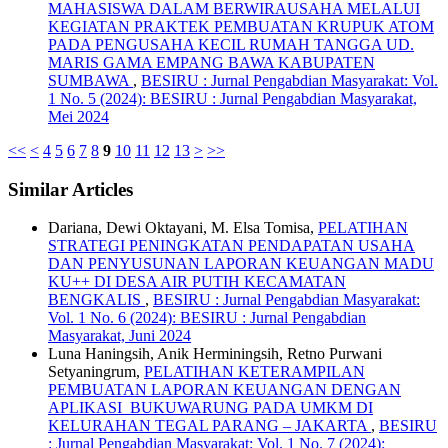
MAHASISWA DALAM BERWIRAUSAHA MELALUI
KEGIATAN PRAKTEK PEMBUATAN KRUPUK ATOM
PADA PENGUSAHA KECIL RUMAH TANGGA UD.
MARIS GAMA EMPANG BAWA KABUPATEN
SUMBAWA
,
BESIRU : Jurnal Pengabdian Masyarakat: Vol.
1 No. 5 (2024): BESIRU : Jurnal Pengabdian Masyarakat,
Mei 2024
<<
<
4
5
6
7
8
9
10
11
12
13
>
>>
Similar Articles
Dariana, Dewi Oktayani, M. Elsa Tomisa,
PELATIHAN
STRATEGI PENINGKATAN PENDAPATAN USAHA
DAN PENYUSUNAN LAPORAN KEUANGAN MADU
KU++ DI DESA AIR PUTIH KECAMATAN
BENGKALIS
,
BESIRU : Jurnal Pengabdian Masyarakat:
Vol. 1 No. 6 (2024): BESIRU : Jurnal Pengabdian
Masyarakat, Juni 2024
Luna Haningsih, Anik Herminingsih, Retno Purwani
Setyaningrum,
PELATIHAN KETERAMPILAN
PEMBUATAN LAPORAN KEUANGAN DENGAN
APLIKASI BUKUWARUNG PADA UMKM DI
KELURAHAN TEGAL PARANG – JAKARTA
,
BESIRU
: Jurnal Pengabdian Masyarakat: Vol. 1 No. 7 (2024):