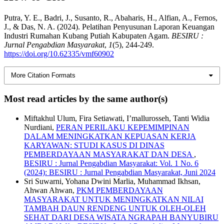
Putra, Y. E., Badri, J., Susanto, R., Abaharis, H., Alfian, A., Fernos,
J., & Das, N. A. (2024). Pelatihan Penyusunan Laporan Keuangan
Industri Rumahan Kubang Putiah Kabupaten Agam.
BESIRU :
Jurnal Pengabdian Masyarakat
,
1
(5), 244-249.
https://doi.org/10.62335/vmf60902
More Citation Formats
Most read articles by the same author(s)
Miftakhul Ulum, Fira Setiawati, I’mallurosseh, Tanti Widia
Nurdiani,
PERAN PERILAKU KEPEMIMPINAN
DALAM MENINGKATKAN KEPUASAN KERJA
KARYAWAN: STUDI KASUS DI DINAS
PEMBERDAYAAN MASYARAKAT DAN DESA
,
BESIRU : Jurnal Pengabdian Masyarakat: Vol. 1 No. 6
(2024): BESIRU : Jurnal Pengabdian Masyarakat, Juni 2024
Sri Suwarni, Yohana Dwini Marlia, Muhammad Ikhsan,
Ahwan Ahwan,
PKM PEMBERDAYAAN
MASYARAKAT UNTUK MENINGKATKAN NILAI
TAMBAH DAUN RENDENG UNTUK OLEH-OLEH
SEHAT DARI DESA WISATA NGRAPAH BANYUBIRU