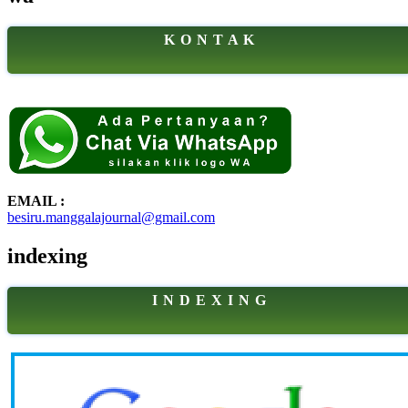
K O N T A K
EMAIL :
besiru.manggalajournal@gmail.com
indexing
I N D E X I N G