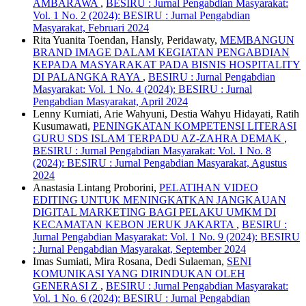
AMBARAWA
,
BESIRU : Jurnal Pengabdian Masyarakat:
Vol. 1 No. 2 (2024): BESIRU : Jurnal Pengabdian
Masyarakat, Februari 2024
Rita Yuanita Toendan, Hansly, Peridawaty,
MEMBANGUN
BRAND IMAGE DALAM KEGIATAN PENGABDIAN
KEPADA MASYARAKAT PADA BISNIS HOSPITALITY
DI PALANGKA RAYA
,
BESIRU : Jurnal Pengabdian
Masyarakat: Vol. 1 No. 4 (2024): BESIRU : Jurnal
Pengabdian Masyarakat, April 2024
Lenny Kurniati, Arie Wahyuni, Destia Wahyu Hidayati, Ratih
Kusumawati,
PENINGKATAN KOMPETENSI LITERASI
GURU SDS ISLAM TERPADU AZ-ZAHRA DEMAK
,
BESIRU : Jurnal Pengabdian Masyarakat: Vol. 1 No. 8
(2024): BESIRU : Jurnal Pengabdian Masyarakat, Agustus
2024
Anastasia Lintang Proborini,
PELATIHAN VIDEO
EDITING UNTUK MENINGKATKAN JANGKAUAN
DIGITAL MARKETING BAGI PELAKU UMKM DI
KECAMATAN KEBON JERUK JAKARTA
,
BESIRU :
Jurnal Pengabdian Masyarakat: Vol. 1 No. 9 (2024): BESIRU
: Jurnal Pengabdian Masyarakat, September 2024
Imas Sumiati, Mira Rosana, Dedi Sulaeman,
SENI
KOMUNIKASI YANG DIRINDUKAN OLEH
GENERASI Z
,
BESIRU : Jurnal Pengabdian Masyarakat:
Vol. 1 No. 6 (2024): BESIRU : Jurnal Pengabdian