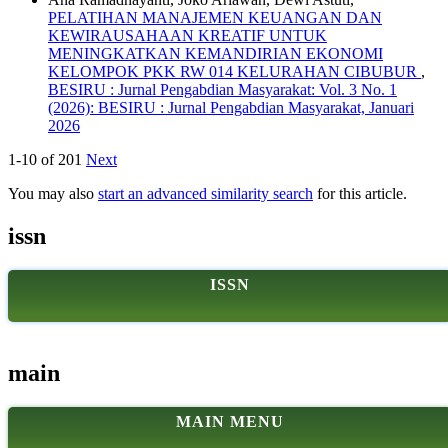
PELATIHAN MANAJEMEN KEUANGAN DAN
KEWIRAUSAHAAN KREATIF UNTUK
MENINGKATKAN KEMANDIRIAN EKONOMI
KELOMPOK PKK RW 014 KELURAHAN CIBUBUR
,
BESIRU : Jurnal Pengabdian Masyarakat: Vol. 3 No. 1
(2026): BESIRU : Jurnal Pengabdian Masyarakat, Januari
2026
1-10 of 201
Next
You may also
start an advanced similarity search
for this article.
issn
ISSN
main
MAIN MENU