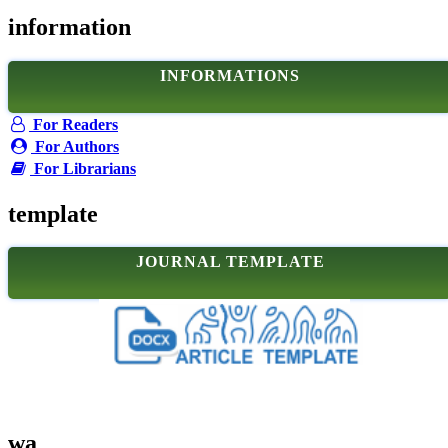
information
INFORMATIONS
For Readers
For Authors
For Librarians
template
JOURNAL TEMPLATE
wa