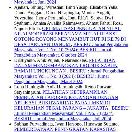
Masyarakat, Juni 2024
Ajahari, Sihung, Wirastiani Binti Yusup, Elisabeth Yalla,
Danda Anggara, Diren Nisapingka, Monica Angeli,
Yuverdina, Jhony Pernando, Ibnu Rifa’i, Septya Dwi
Syahrani, Annisa Awallia Rahmawati, Ahmat Fahrul Rozi,
Najima Fitrila,
OPTIMALISASI PENGUATAN NILAI-
NILAI MODERASI BERAGAMA MELALUI AKSI
GOTONG ROYONG MENYAMBUT HUT RI KE 79 DI
DESA TARUSAN DANUM
,
BESIRU : Jurnal Pengabdian
Masyarakat: Vol. 1 No. 10 (2024): BESIRU : Jurnal
Pengabdian Masyarakat, Oktober 2024
Kristiyanto, Anik Pujiati, Retariandalas,
PELATIHAN
DALAM MENGEMBANGKAN PRODUK SABUN
RAMAH LINGKUNGAN
,
BESIRU : Jurnal Pengabdian
Masyarakat: Vol. 1 No. 3 (2024): BESIRU : Jurnal
Pengabdian Masyarakat, Maret 2024
Luna Haningsih, Anik Herminingsih, Retno Purwani
Setyaningrum,
PELATIHAN KETERAMPILAN
PEMBUATAN LAPORAN KEUANGAN DENGAN
APLIKASI BUKUWARUNG PADA UMKM DI
KELURAHAN TEGAL PARANG – JAKARTA
,
BESIRU
: Jurnal Pengabdian Masyarakat: Vol. 1 No. 7 (2024):
BESIRU : Jurnal Pengabdian Masyarakat, Juli 2024
Subhan Purwadinata, Iwan Harsono, Himawan Sutanto,
PEMBERDAYAAN PENINGKATAN KAPASITAS