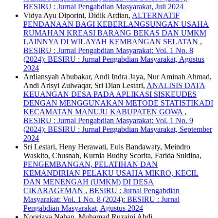
BESIRU : Jurnal Pengabdian Masyarakat, Juli 2024
Vidya Ayu Diporini, Didik Ardian,
ALTERNATIF
PENDANAAN BAGI KEBERLANGSUNGAN USAHA
RUMAHAN KREASI BARANG BEKAS DAN UMKM
LAINNYA DI WILAYAH KEMBANGAN SELATAN
,
BESIRU : Jurnal Pengabdian Masyarakat: Vol. 1 No. 8
(2024): BESIRU : Jurnal Pengabdian Masyarakat, Agustus
2024
Ardiansyah Abubakar, Andi Indra Jaya, Nur Aminah Ahmad,
Andi Arisyi Zulwaqar, Sri Dian Lestari,
ANALISIS DATA
KEUANGAN DESA PADA APLIKASI SISKEUDES
DENGAN MENGGUNAKAN METODE STATISTIKADI
KECAMATAN MANUJU KABUPATEN GOWA
,
BESIRU : Jurnal Pengabdian Masyarakat: Vol. 1 No. 9
(2024): BESIRU : Jurnal Pengabdian Masyarakat, September
2024
Sri Lestari, Heny Herawati, Euis Bandawaty, Meindro
Waskito, Chusnah, Kurnia Budhy Scorita, Farida Suldina,
PENGEMBANGAN, PELATIHAN DAN
KEMANDIRIAN PELAKU USAHA MIKRO, KECIL
DAN MENENGAH (UMKM) DI DESA
CIKARAGEMAN
,
BESIRU : Jurnal Pengabdian
Masyarakat: Vol. 1 No. 8 (2024): BESIRU : Jurnal
Pengabdian Masyarakat, Agustus 2024
Noorjaya Nahan, Muhamad Ruzaini Abdi,