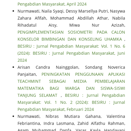
Pengabdian Masyarakat, April 2024
Nurmawati, Naila Syaqi, Dessy Marsellya Putri, Nasywa
Zahara Afifah, Mohammad Abdillah Athar, Nabila
Rihadatul Aisy, Miwa Nur Azizah,
PENGIMPLEMENTASIAN SOSIOMETRI PADA CALON
KONSELOR BIMBINGAN DAN KONSELING UHAMKA
,
BESIRU : Jurnal Pengabdian Masyarakat: Vol. 1 No. 6
(2024): BESIRU : Jurnal Pengabdian Masyarakat, Juni
2024
Arisan Candra Nainggolan, Sondang Noverica
Panjaitan,
PENINGKATAN PENGGUNAAN APLIKASI
TEACHMINT SEBAGAI MEDIA PEMBELAJARAN
MATEMATIKA BAGI WARGA DAN SISWA-SISWI
TANJUNG SELAMAT
,
BESIRU : Jurnal Pengabdian
Masyarakat: Vol. 1 No. 2 (2024): BESIRU : Jurnal
Pengabdian Masyarakat, Februari 2024
Nurmawati, Nibras Mutiara Gahana, Valentina
Febriantina, Indra Lasmana, Zahid Alfathu Rahman,
Agam Muhammad Dapfa, Varas Kayla Handayani