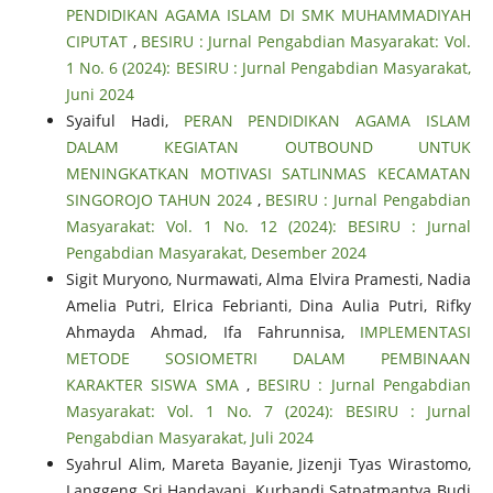
PENDIDIKAN AGAMA ISLAM DI SMK MUHAMMADIYAH
CIPUTAT
,
BESIRU : Jurnal Pengabdian Masyarakat: Vol.
1 No. 6 (2024): BESIRU : Jurnal Pengabdian Masyarakat,
Juni 2024
Syaiful Hadi,
PERAN PENDIDIKAN AGAMA ISLAM
DALAM KEGIATAN OUTBOUND UNTUK
MENINGKATKAN MOTIVASI SATLINMAS KECAMATAN
SINGOROJO TAHUN 2024
,
BESIRU : Jurnal Pengabdian
Masyarakat: Vol. 1 No. 12 (2024): BESIRU : Jurnal
Pengabdian Masyarakat, Desember 2024
Sigit Muryono, Nurmawati, Alma Elvira Pramesti, Nadia
Amelia Putri, Elrica Febrianti, Dina Aulia Putri, Rifky
Ahmayda Ahmad, Ifa Fahrunnisa,
IMPLEMENTASI
METODE SOSIOMETRI DALAM PEMBINAAN
KARAKTER SISWA SMA
,
BESIRU : Jurnal Pengabdian
Masyarakat: Vol. 1 No. 7 (2024): BESIRU : Jurnal
Pengabdian Masyarakat, Juli 2024
Syahrul Alim, Mareta Bayanie, Jizenji Tyas Wirastomo,
Langgeng Sri Handayani, Kurbandi Satpatmantya Budi