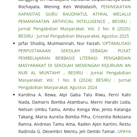
Rochayata, Wening Ken Widodasih,
PENINGKATAN
KAPASITAS GURU RAUDHATUL ATHFAL MELALUI
PEMANFAATAN ARTIFICIAL INTELLIGENCE
,
BESIRU :
Jurnal Pengabdian Masyarakat: Vol. 2 No. 8 (2025):
BESIRU : Jurnal Pengabdian Masyarakat, Agustus 2025
Ja’far Shodiq, Mutmainnah, Nur Faizah,
OPTIMALISASI
PERPUSTAKAAN SEKOLAH SEBAGAI PUSAT
PEMBELAJARAN BERBASIS LITERASI: PENGABDIAN
MASYARAKAT DI SEKOLAH MENENGAH KEJURUAN AN
NUR AL MUNTAHY
,
BESIRU : Jurnal Pengabdian
Masyarakat: Vol. 1 No. 8 (2024): BESIRU : Jurnal
Pengabdian Masyarakat, Agustus 2024
Karolina A. Rewa, Alpi Gaba Talu Riwu, Ferni Kahi
Nada, Damaris Bomba Atambaru, Merni Harabi Loda,
Nelson Umbu Tamu, Ambu Konga Wai, Jento Katanga
Takang, Maria Aurelia Bomba Pihu, Cricentia Reksiana
Ranna, Andreas Tamu Ama, Raden Ajen Kartini, Restu
Radinda G. Desembri Mentu, Jeli Dembi Tamar,
UPAYA