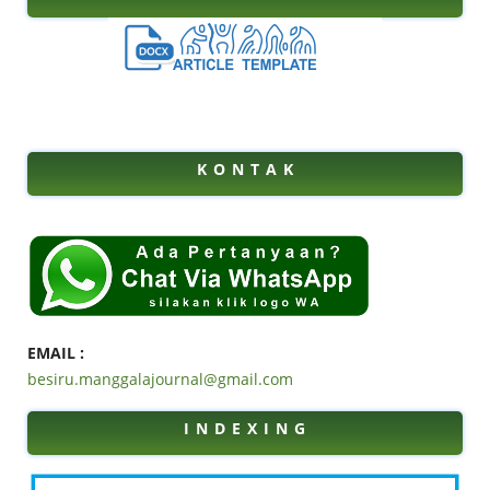
K O N T A K
EMAIL :
besiru.manggalajournal@gmail.com
I N D E X I N G