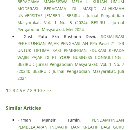
BERAGAMA MAHASISWA MELALUI KULIAH UMUM
MODERASI BERAGAMA DI MASJID AL-HIKMAH
UNIVERSITAS JEMBER
,
BESIRU : Jurnal Pengabdian
Masyarakat: Vol. 1 No. 5 (2024): BESIRU : Jurnal
Pengabdian Masyarakat, Mei 2024
I Gusti Putu Eka Rustiana Dewi,
SOSIALISASI
PERHITUNGAN PAJAK PENGHASILAN PPh Pasal 21 TER
UNTUK OPTIMALISASI PEMBERIAN EDUKASI KEPADA
WAJIB PAJAK DI PT YOUR BUSINESS CONSULTING
,
BESIRU : Jurnal Pengabdian Masyarakat: Vol. 1 No. 7
(2024): BESIRU : Jurnal Pengabdian Masyarakat, Juli
2024
1
2
3
4
5
6
7
8
9
10
>
>>
Similar Articles
Firman Mansir, Tumin,
PENDAMPINGAN
PEMBELAJARAN INOVATIF DAN KREATIF BAGI GURU