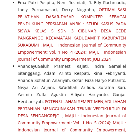
Ema Putri Puspita, Neni Rosmiati, R. Edy Rachmadio,
Laely Purnamasari, Derry Nugraha,
OPTIMALISASI
PELATIHAN DASAR-DASAR KOMPUTER SEBAGAI
PENDUKUNG PERSIAPAN ANBK : STUDI KASUS PADA
SISWA KELAS 5 SDN 3 CIBUNAR DESA GEDE
PANGRANGO KECAMATAN KADUDAMPIT KABUPATEN
SUKABUMI
,
MAJU : Indonesian Journal of Community
Empowerment: Vol. 1 No. 4 (2024): MAJU : Indonesian
Journal of Community Empowerment, JULI 2024
AnandayuGaluh Pramesti Rajati, Indra Gamaliel
Sitanggang, Adam Arinto Respati, Rina Febriyanti,
Ananda Sofiatun Anariyah, Gofar Faza Haryo Putranto,
Nisya Ari Anjani, Sa’adillah Arifida, Suratna Sari,
Yasmin Zulfa Agustin Alfiyah Hariyanto, Ganjar
Herdiansyah,
POTENSI LAHAN SEMPIT MENJADI LAHAN
PERTANIAN MENGGUNAKAN TEKNIK VERTIKULTUR DI
DESA SENDANGREJO
,
MAJU : Indonesian Journal of
Community Empowerment: Vol. 1 No. 5 (2024): MAJU :
Indonesian Journal of Community Empowerment,