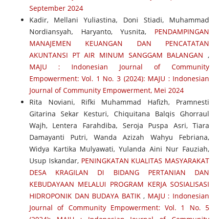
September 2024
Kadir, Mellani Yuliastina, Doni Stiadi, Muhammad
Nordiansyah, Haryanto, Yusnita,
PENDAMPINGAN
MANAJEMEN KEUANGAN DAN PENCATATAN
AKUNTANSI PT AIR MINUM SANGGAM BALANGAN
,
MAJU : Indonesian Journal of Community
Empowerment: Vol. 1 No. 3 (2024): MAJU : Indonesian
Journal of Community Empowerment, Mei 2024
Rita Noviani, Rifki Muhammad Hafizh, Pramnesti
Gitarina Sekar Kesturi, Chiquitana Balqis Ghorraul
Wajh, Lentera Farahdiba, Seroja Puspa Asri, Tiara
Damayanti Putri, Wanda Azizah Wahyu Febriana,
Widya Kartika Mulyawati, Yulanda Aini Nur Fauziah,
Usup Iskandar,
PENINGKATAN KUALITAS MASYARAKAT
DESA KRAGILAN DI BIDANG PERTANIAN DAN
KEBUDAYAAN MELALUI PROGRAM KERJA SOSIALISASI
HIDROPONIK DAN BUDAYA BATIK
,
MAJU : Indonesian
Journal of Community Empowerment: Vol. 1 No. 5