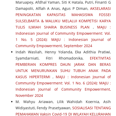
Maruapey, Afdhal Yaman, Siti K Hatala, Putri, Finanti G
Damapolii, Alfiah A Anas, Agus P Diman,
AKSELARASI
PENINGKATAN KAPASITAS MAHASISWA FOSSEI
SULSELBARTA & MALUKU MELALUI KOMPETISI KARYA
TULIS ILMIAH SHARIA BUSINESS PLAN
,
MAJU :
Indonesian Journal of Community Empowerment: Vol.
1 No. 5 (2024): MAJU : Indonesian Journal of
Community Empowerment, September 2024
Indah Wasliah, Henny Yolanda, Eka Adithia Pratiwi,
Syamdarniati, Fitri Rhomadonika,
EFEKTIVITAS
PEMBERIAN KOMPRES DAUN JARAK DAN BERAS
UNTUK MENURUNKAN SUHU TUBUH ANAK PADA
KASUS HIPERTERMI
,
MAJU : Indonesian Journal of
Community Empowerment: Vol. 1 No. 6 (2024): MAJU :
Indonesian Journal of Community Empowerment,
November 2024
M. Wahyu Ariawan, Lilik Wahidah Koernia, Asih
Widiyastuti, Fendy Prasetyawan,
SOSIALISASI TENTANG
PEMAHAMAN Vaksin Covid-19 DI WILAYAH KELURAHAN