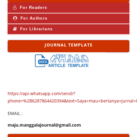
For Readers
For Authors
For Librarians
JOURNAL TEMPLATE
https://api.whatsapp.com/send/?
phone=%2B6287864420394&text=Saya+mau+bertanya+Jurnal
EMAIL :
maju.manggalajournal@gmail.com