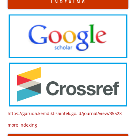
I N D E X I N G
https://garuda.kemdiktisaintek.go.id/journal/view/35528
more indexing