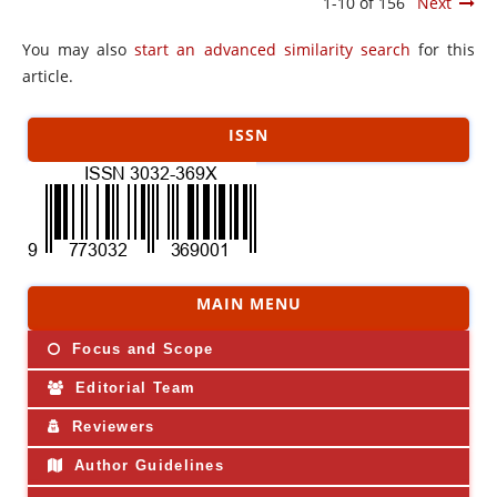
1-10 of 156
Next
You may also
start an advanced similarity search
for this
article.
ISSN
MAIN MENU
Focus and Scope
Editorial Team
Reviewers
Author Guidelines