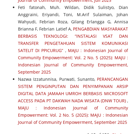
Journal of Community Empowerment, Juli 2025
Feti fatonah, Muh. Wildan, Didik Sulistyo, Dian
Anggraini, Eriyandi, Toni, M.Arif Sulaiman, Johan
Wahyudi, Febrian Roza, Gilang Erlangga G, Annisa
Brianna F, Febrian Latief A,
PENGABDIAN MASYARAKAT
BERBASIS TEKNOLOGI: “INSTALASI VSAT DAN
TRANSFER PENGETAHUAN SISTEM KOMUNIKASI
SATELIT DI PPICURUG”
,
MAJU : Indonesian Journal of
Community Empowerment: Vol. 2 No. 5 (2025): MAJU :
Indonesian Journal of Community Empowerment,
September 2025
Nazwa Izzatunnisa, Purwati, Sunanto,
PERANCANGAN
SISTEM PENGINPUTAN DAN PENYIMPANAN ARSIP
DIGITAL DATA JAMAAH UMROH BERBASIS MICROSOFT
ACCESS PADA PT DAKWAH NADA WISATA (DNW TOUR)
,
MAJU : Indonesian Journal of Community
Empowerment: Vol. 2 No. 5 (2025): MAJU : Indonesian
Journal of Community Empowerment, September 2025