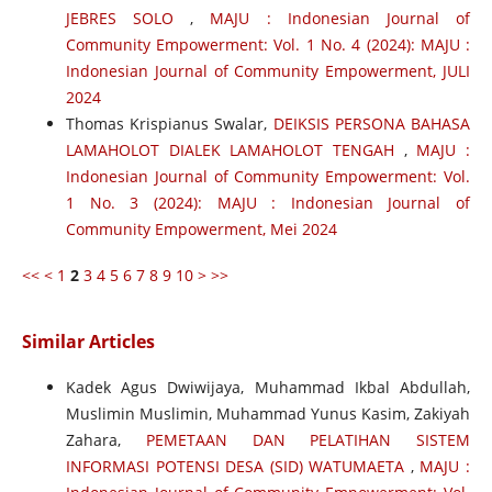
JEBRES SOLO
,
MAJU : Indonesian Journal of
Community Empowerment: Vol. 1 No. 4 (2024): MAJU :
Indonesian Journal of Community Empowerment, JULI
2024
Thomas Krispianus Swalar,
DEIKSIS PERSONA BAHASA
LAMAHOLOT DIALEK LAMAHOLOT TENGAH
,
MAJU :
Indonesian Journal of Community Empowerment: Vol.
1 No. 3 (2024): MAJU : Indonesian Journal of
Community Empowerment, Mei 2024
<<
<
1
2
3
4
5
6
7
8
9
10
>
>>
Similar Articles
Kadek Agus Dwiwijaya, Muhammad Ikbal Abdullah,
Muslimin Muslimin, Muhammad Yunus Kasim, Zakiyah
Zahara,
PEMETAAN DAN PELATIHAN SISTEM
INFORMASI POTENSI DESA (SID) WATUMAETA
,
MAJU :