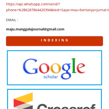
https://api.whatsapp.com/send/?
phone=%2B6287864420394&text=Saya+mau+bertanya+Jurnal
EMAIL :
maju.manggalajournal@gmail.com
I N D E X I N G