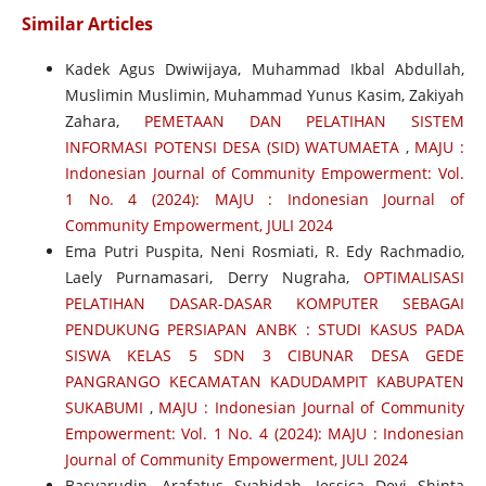
Similar Articles
Kadek Agus Dwiwijaya, Muhammad Ikbal Abdullah,
Muslimin Muslimin, Muhammad Yunus Kasim, Zakiyah
Zahara,
PEMETAAN DAN PELATIHAN SISTEM
INFORMASI POTENSI DESA (SID) WATUMAETA
,
MAJU :
Indonesian Journal of Community Empowerment: Vol.
1 No. 4 (2024): MAJU : Indonesian Journal of
Community Empowerment, JULI 2024
Ema Putri Puspita, Neni Rosmiati, R. Edy Rachmadio,
Laely Purnamasari, Derry Nugraha,
OPTIMALISASI
PELATIHAN DASAR-DASAR KOMPUTER SEBAGAI
PENDUKUNG PERSIAPAN ANBK : STUDI KASUS PADA
SISWA KELAS 5 SDN 3 CIBUNAR DESA GEDE
PANGRANGO KECAMATAN KADUDAMPIT KABUPATEN
SUKABUMI
,
MAJU : Indonesian Journal of Community
Empowerment: Vol. 1 No. 4 (2024): MAJU : Indonesian
Journal of Community Empowerment, JULI 2024
Basyarudin, Arafatus Syahidah, Jessica Devi Shinta