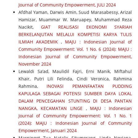
Journal of Community Empowerment, JULI 2024
Afdhal Yaman, Darwis Amin, Suud Marasabessy, Arizal
Hamizar, Muammar W. Maruapey, Muhammad Reza
Nacikit,
GIAT REALISASI EKONOMI SYARIAH
BERKELANJUTAN MELALUI KOMPETISI KARYA TULIS
ILMIAH AKADEMIK
,
MAJU : Indonesian Journal of
Community Empowerment: Vol. 1 No. 6 (2024): MAJU :
Indonesian Journal of Community Empowerment,
November 2024
Lewaldi Sa’ad, Maulidil Fajri, Erni Manik, Miftahul
Khair, Putri Lili Felinda, Cindi Veronica, Rahmina
Rahmina,
INOVASI PEMANFAATAN PUDDING
KAPULAGA SEBAGAI POTENSI SUMBER DAYA LOKAL
DALAM PENCEGAHAN STUNTING DI DESA PANTAN
NANGKA, KECAMATAN LINGE
,
MAJU : Indonesian
Journal of Community Empowerment: Vol. 1 No. 1
(2024): MAJU : Indonesian Journal of Community
Empowerment, Januari 2024
Marningot Tua Natalis Situmorang, Linda Noviana,