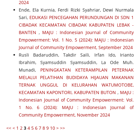
2024
Ende, Ela Kurnia, Ferdi Rizki Syahriar, Dewi Nurmala
Sari,
EDUKASI PENCEGAHAN PERUNDUNGAN DI SDN 1
CIBADAK KECAMATAN CIBADAK KABUPATEN LEBAK -
BANTEN
,
MAJU : Indonesian Journal of Community
Empowerment: Vol. 1 No. 5 (2024): MAJU : Indonesian
Journal of Community Empowerment, September 2024
Rusli Badaruddin, Takdir Saili, Irfan Ido, Irianto
Ibrahim, Syamsuddin Syamsuddin, La Ode Muh.
Munadi,
PENINGKATAN KETERAMPILAN PETERNAK
MELALUI PELATIHAN BUDIDAYA HIJAUAN MAKANAN
TERNAK UNGGUL DI KELURAHAN WATUMOTOBE,
KECAMATAN KAPONTORI, KABUPATEN BUTON
,
MAJU :
Indonesian Journal of Community Empowerment: Vol.
1 No. 6 (2024): MAJU : Indonesian Journal of
Community Empowerment, November 2024
<<
<
1
2
3
4
5
6
7
8
9
10
>
>>