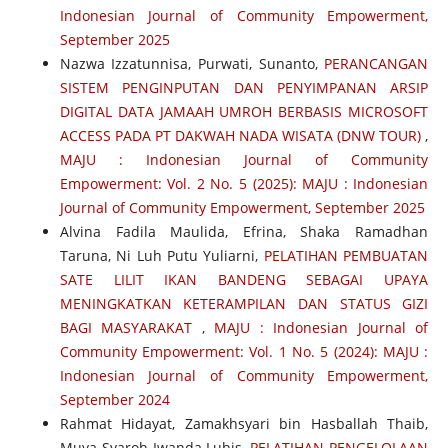
Indonesian Journal of Community Empowerment,
September 2025
Nazwa Izzatunnisa, Purwati, Sunanto,
PERANCANGAN
SISTEM PENGINPUTAN DAN PENYIMPANAN ARSIP
DIGITAL DATA JAMAAH UMROH BERBASIS MICROSOFT
ACCESS PADA PT DAKWAH NADA WISATA (DNW TOUR)
,
MAJU : Indonesian Journal of Community
Empowerment: Vol. 2 No. 5 (2025): MAJU : Indonesian
Journal of Community Empowerment, September 2025
Alvina Fadila Maulida, Efrina, Shaka Ramadhan
Taruna, Ni Luh Putu Yuliarni,
PELATIHAN PEMBUATAN
SATE LILIT IKAN BANDENG SEBAGAI UPAYA
MENINGKATKAN KETERAMPILAN DAN STATUS GIZI
BAGI MASYARAKAT
,
MAJU : Indonesian Journal of
Community Empowerment: Vol. 1 No. 5 (2024): MAJU :
Indonesian Journal of Community Empowerment,
September 2024
Rahmat Hidayat, Zamakhsyari bin Hasballah Thaib,
Muya Syaroh Iwanda Lubis,
PELATIHAN PENGELOLAAN