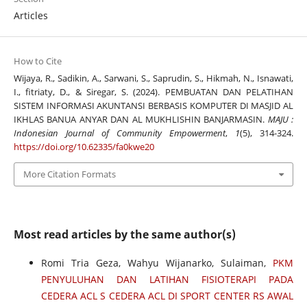
Articles
How to Cite
Wijaya, R., Sadikin, A., Sarwani, S., Saprudin, S., Hikmah, N., Isnawati,
I., fitriaty, D., & Siregar, S. (2024). PEMBUATAN DAN PELATIHAN
SISTEM INFORMASI AKUNTANSI BERBASIS KOMPUTER DI MASJID AL
IKHLAS BANUA ANYAR DAN AL MUKHLISHIN BANJARMASIN.
MAJU :
Indonesian Journal of Community Empowerment
,
1
(5), 314-324.
https://doi.org/10.62335/fa0kwe20
More Citation Formats
Most read articles by the same author(s)
Romi Tria Geza, Wahyu Wijanarko, Sulaiman,
PKM
PENYULUHAN DAN LATIHAN FISIOTERAPI PADA
CEDERA ACL S CEDERA ACL DI SPORT CENTER RS AWAL