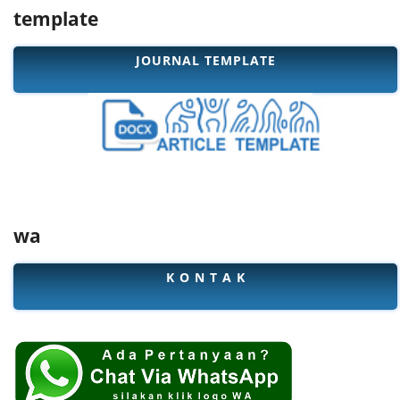
template
JOURNAL TEMPLATE
wa
K O N T A K