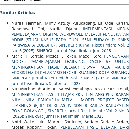
Similar Articles
Nurlia Herman, Mimy Astuty Pulukadang, La Ode Karlan,
Rahmawati Ohi, Nurlia Djafar,
IMPLEMENTASI MEDIA
PEMBELAJARAN DIGITAL WORDWOLL MELALUI PENDEKATAN
ADDIE (STUDI KASUS PADA GURU SENI BUDAYA DI SMKS
PARIWISATA BUBOHU)
,
SINERGI : Jurnal Riset Ilmiah: Vol. 
No. 6 (2025): SINERGI : Jurnal Riset Ilmiah, Juni 2025
Maria H Korreia, Moses K Tokan, Maxel Koro,
PENGUNAAN
MODEL PEMBELAJARAN LEARNING CYCLE 5E UNTUK
MENINGKATKAN HASIL BELAJAR SISWA PADA MATERI
EKOSISTEM DI KELAS V SD NEGERI KUANINO KOTA KUPANG
,
SINERGI : Jurnal Riset Ilmiah: Vol. 2 No. 9 (2025): SINERGI :
Jurnal Riset Ilmiah, September 2025
Nur Marhamah Alimun, Samsi Pomalingo, Reska Putri Ismail,
MENINGKATKAN HASIL BELAJAR PKN TENTANG PENERAPAN
NILAI- NILAI PANCASILA MELALUI MODEL PROJECT BASED
LEARNING (PJBL) DI KELAS IV SDN 8 KABILA KABUPATEN
BONE BOLANGO
,
SINERGI : Jurnal Riset Ilmiah: Vol. 2 No. 
(2025): SINERGI : Jurnal Riset Ilmiah, Maret 2025
Nofri Wake Lulu, Mario J Santrum, Andam Suriaty Ardan,
Moses Kopong Tokan,
PERBEDAAN HASIL BELAJAR DARI