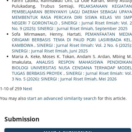
Fahril Ladiku, Rahmawati Ohi, La Ode Karlan, Mimy Astuty
Pulukadang, Trubus Semiaji,
PELAKSANAAN KEGIATAN
PEMBELAJARAN BERNYANYI LAGU DAERAH SEBAGAI UPAYA
MEMBENTUK RASA PERCAYA DIRI SISWA KELAS VIII SMP
NEGERI 7 GORONTALO
,
SINERGI : Jurnal Riset Ilmiah: Vol. 
No. 9 (2025): SINERGI : Jurnal Riset Ilmiah, September 2025
Sofa Mirmawan, Henny, Hartati,
PEMANFAATAN MEDI
ORIGAMI BERBASIS TEMA DI PAUD PGRI LASIRIBADA KEL.
KAMBOWA
,
SINERGI : Jurnal Riset Ilmiah: Vol. 2 No. 6 (2025)
SINERGI : Jurnal Riset Ilmiah, Juni 2025
Maria A. Keke, Moses K. Tokan, Andam S. Ardan, Mbing M.
Imakulata,
ANALISIS RESPON MAHASISWA PENDIDIKAN
BIOLOGI UNIVERSITAS NUSA CENDANA TERHADAP MODEL
TUGAS BERBASIS PROYEK
,
SINERGI : Jurnal Riset Ilmiah: Vol
3 No. 5 (2026): SINERGI : Jurnal Riset Ilmiah, Mei 2026
1-10 of 259
Next
You may also
start an advanced similarity search
for this article.
Submission