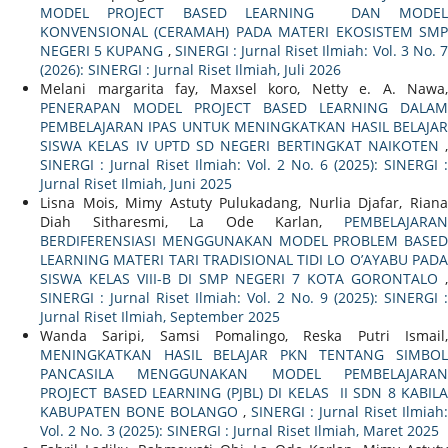
MODEL PROJECT BASED LEARNING DAN MODEL
KONVENSIONAL (CERAMAH) PADA MATERI EKOSISTEM SMP
NEGERI 5 KUPANG
,
SINERGI : Jurnal Riset Ilmiah: Vol. 3 No. 
(2026): SINERGI : Jurnal Riset Ilmiah, Juli 2026
Melani margarita fay, Maxsel koro, Netty e. A. Nawa,
PENERAPAN MODEL PROJECT BASED LEARNING DALAM
PEMBELAJARAN IPAS UNTUK MENINGKATKAN HASIL BELAJAR
SISWA KELAS IV UPTD SD NEGERI BERTINGKAT NAIKOTEN
,
SINERGI : Jurnal Riset Ilmiah: Vol. 2 No. 6 (2025): SINERGI :
Jurnal Riset Ilmiah, Juni 2025
Lisna Mois, Mimy Astuty Pulukadang, Nurlia Djafar, Riana
Diah Sitharesmi, La Ode Karlan,
PEMBELAJARAN
BERDIFERENSIASI MENGGUNAKAN MODEL PROBLEM BASED
LEARNING MATERI TARI TRADISIONAL TIDI LO O’AYABU PADA
SISWA KELAS VIII-B DI SMP NEGERI 7 KOTA GORONTALO
,
SINERGI : Jurnal Riset Ilmiah: Vol. 2 No. 9 (2025): SINERGI :
Jurnal Riset Ilmiah, September 2025
Wanda Saripi, Samsi Pomalingo, Reska Putri Ismail,
MENINGKATKAN HASIL BELAJAR PKN TENTANG SIMBOL
PANCASILA MENGGUNAKAN MODEL PEMBELAJARAN
PROJECT BASED LEARNING (PJBL) DI KELAS II SDN 8 KABILA
KABUPATEN BONE BOLANGO
,
SINERGI : Jurnal Riset Ilmiah:
Vol. 2 No. 3 (2025): SINERGI : Jurnal Riset Ilmiah, Maret 2025