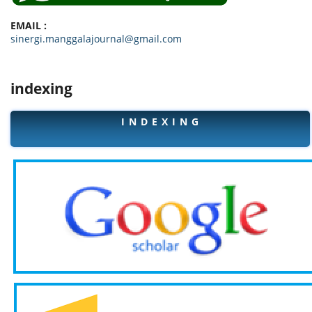
EMAIL :
sinergi.manggalajournal@gmail.com
indexing
I N D E X I N G