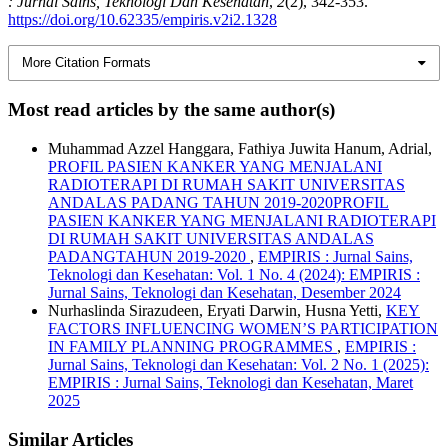
: Jurnal Sains, Teknologi Dan Kesehatan
,
2
(2), 342-353.
https://doi.org/10.62335/empiris.v2i2.1328
More Citation Formats
Most read articles by the same author(s)
Muhammad Azzel Hanggara, Fathiya Juwita Hanum, Adrial,
PROFIL PASIEN KANKER YANG MENJALANI
RADIOTERAPI DI RUMAH SAKIT UNIVERSITAS
ANDALAS PADANG TAHUN 2019-2020PROFIL
PASIEN KANKER YANG MENJALANI RADIOTERAPI
DI RUMAH SAKIT UNIVERSITAS ANDALAS
PADANGTAHUN 2019-2020
,
EMPIRIS : Jurnal Sains,
Teknologi dan Kesehatan: Vol. 1 No. 4 (2024): EMPIRIS :
Jurnal Sains, Teknologi dan Kesehatan, Desember 2024
Nurhaslinda Sirazudeen, Eryati Darwin, Husna Yetti,
KEY
FACTORS INFLUENCING WOMEN’S PARTICIPATION
IN FAMILY PLANNING PROGRAMMES
,
EMPIRIS :
Jurnal Sains, Teknologi dan Kesehatan: Vol. 2 No. 1 (2025):
EMPIRIS : Jurnal Sains, Teknologi dan Kesehatan, Maret
2025
Similar Articles