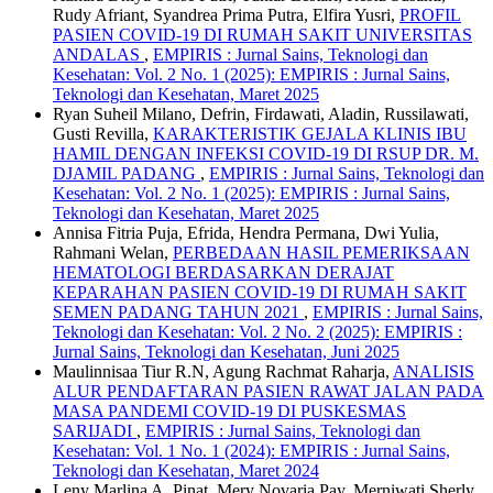
Rudy Afriant, Syandrea Prima Putra, Elfira Yusri,
PROFIL
PASIEN COVID-19 DI RUMAH SAKIT UNIVERSITAS
ANDALAS
,
EMPIRIS : Jurnal Sains, Teknologi dan
Kesehatan: Vol. 2 No. 1 (2025): EMPIRIS : Jurnal Sains,
Teknologi dan Kesehatan, Maret 2025
Ryan Suheil Milano, Defrin, Firdawati, Aladin, Russilawati,
Gusti Revilla,
KARAKTERISTIK GEJALA KLINIS IBU
HAMIL DENGAN INFEKSI COVID-19 DI RSUP DR. M.
DJAMIL PADANG
,
EMPIRIS : Jurnal Sains, Teknologi dan
Kesehatan: Vol. 2 No. 1 (2025): EMPIRIS : Jurnal Sains,
Teknologi dan Kesehatan, Maret 2025
Annisa Fitria Puja, Efrida, Hendra Permana, Dwi Yulia,
Rahmani Welan,
PERBEDAAN HASIL PEMERIKSAAN
HEMATOLOGI BERDASARKAN DERAJAT
KEPARAHAN PASIEN COVID-19 DI RUMAH SAKIT
SEMEN PADANG TAHUN 2021
,
EMPIRIS : Jurnal Sains,
Teknologi dan Kesehatan: Vol. 2 No. 2 (2025): EMPIRIS :
Jurnal Sains, Teknologi dan Kesehatan, Juni 2025
Maulinnisaa Tiur R.N, Agung Rachmat Raharja,
ANALISIS
ALUR PENDAFTARAN PASIEN RAWAT JALAN PADA
MASA PANDEMI COVID-19 DI PUSKESMAS
SARIJADI
,
EMPIRIS : Jurnal Sains, Teknologi dan
Kesehatan: Vol. 1 No. 1 (2024): EMPIRIS : Jurnal Sains,
Teknologi dan Kesehatan, Maret 2024
Leny Marlina A. Pinat, Mery Novaria Pay, Merniwati Sherly