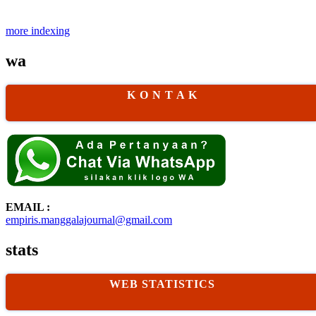
more indexing
wa
K O N T A K
EMAIL :
empiris.manggalajournal@gmail.com
stats
WEB STATISTICS