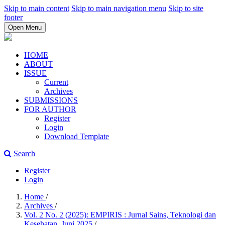
Skip to main content
Skip to main navigation menu
Skip to site
footer
Open Menu
HOME
ABOUT
ISSUE
Current
Archives
SUBMISSIONS
FOR AUTHOR
Register
Login
Download Template
Search
Register
Login
Home
/
Archives
/
Vol. 2 No. 2 (2025): EMPIRIS : Jurnal Sains, Teknologi dan
Kesehatan, Juni 2025
/