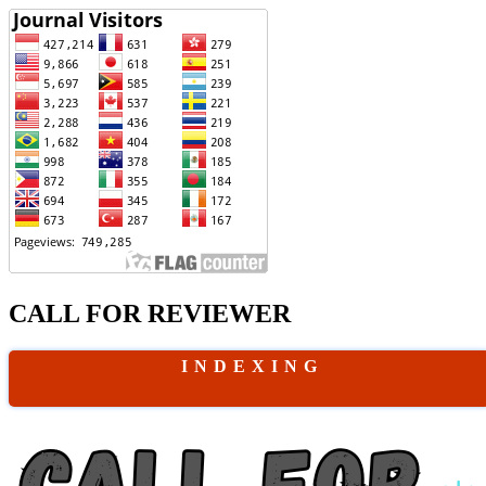
CALL FOR REVIEWER
I N D E X I N G