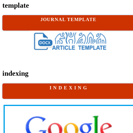
template
JOURNAL TEMPLATE
indexing
I N D E X I N G