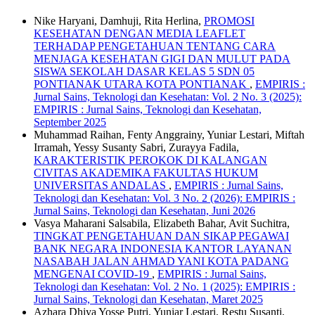
Nike Haryani, Damhuji, Rita Herlina,
PROMOSI
KESEHATAN DENGAN MEDIA LEAFLET
TERHADAP PENGETAHUAN TENTANG CARA
MENJAGA KESEHATAN GIGI DAN MULUT PADA
SISWA SEKOLAH DASAR KELAS 5 SDN 05
PONTIANAK UTARA KOTA PONTIANAK
,
EMPIRIS :
Jurnal Sains, Teknologi dan Kesehatan: Vol. 2 No. 3 (2025):
EMPIRIS : Jurnal Sains, Teknologi dan Kesehatan,
September 2025
Muhammad Raihan, Fenty Anggrainy, Yuniar Lestari, Miftah
Irramah, Yessy Susanty Sabri, Zurayya Fadila,
KARAKTERISTIK PEROKOK DI KALANGAN
CIVITAS AKADEMIKA FAKULTAS HUKUM
UNIVERSITAS ANDALAS
,
EMPIRIS : Jurnal Sains,
Teknologi dan Kesehatan: Vol. 3 No. 2 (2026): EMPIRIS :
Jurnal Sains, Teknologi dan Kesehatan, Juni 2026
Vasya Maharani Salsabila, Elizabeth Bahar, Avit Suchitra,
TINGKAT PENGETAHUAN DAN SIKAP PEGAWAI
BANK NEGARA INDONESIA KANTOR LAYANAN
NASABAH JALAN AHMAD YANI KOTA PADANG
MENGENAI COVID-19
,
EMPIRIS : Jurnal Sains,
Teknologi dan Kesehatan: Vol. 2 No. 1 (2025): EMPIRIS :
Jurnal Sains, Teknologi dan Kesehatan, Maret 2025
Azhara Dhiya Yosse Putri, Yuniar Lestari, Restu Susanti,