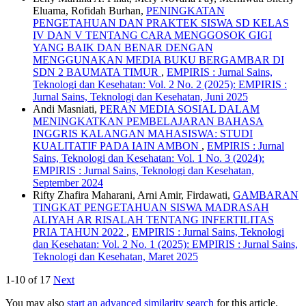
Eluama, Rofidah Burhan,
PENINGKATAN
PENGETAHUAN DAN PRAKTEK SISWA SD KELAS
IV DAN V TENTANG CARA MENGGOSOK GIGI
YANG BAIK DAN BENAR DENGAN
MENGGUNAKAN MEDIA BUKU BERGAMBAR DI
SDN 2 BAUMATA TIMUR
,
EMPIRIS : Jurnal Sains,
Teknologi dan Kesehatan: Vol. 2 No. 2 (2025): EMPIRIS :
Jurnal Sains, Teknologi dan Kesehatan, Juni 2025
Andi Masniati,
PERAN MEDIA SOSIAL DALAM
MENINGKATKAN PEMBELAJARAN BAHASA
INGGRIS KALANGAN MAHASISWA: STUDI
KUALITATIF PADA IAIN AMBON
,
EMPIRIS : Jurnal
Sains, Teknologi dan Kesehatan: Vol. 1 No. 3 (2024):
EMPIRIS : Jurnal Sains, Teknologi dan Kesehatan,
September 2024
Rifty Zhafira Maharani, Arni Amir, Firdawati,
GAMBARAN
TINGKAT PENGETAHUAN SISWA MADRASAH
ALIYAH AR RISALAH TENTANG INFERTILITAS
PRIA TAHUN 2022
,
EMPIRIS : Jurnal Sains, Teknologi
dan Kesehatan: Vol. 2 No. 1 (2025): EMPIRIS : Jurnal Sains,
Teknologi dan Kesehatan, Maret 2025
1-10 of 17
Next
You may also
start an advanced similarity search
for this article.