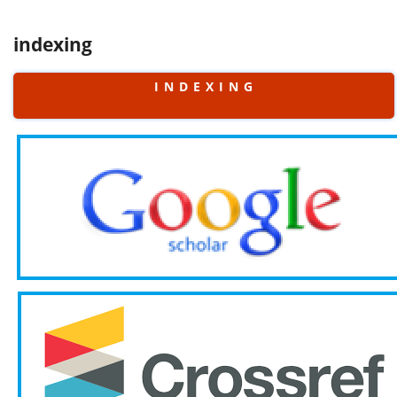
indexing
I N D E X I N G