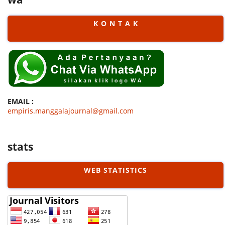
K O N T A K
EMAIL :
empiris.manggalajournal@gmail.com
stats
WEB STATISTICS