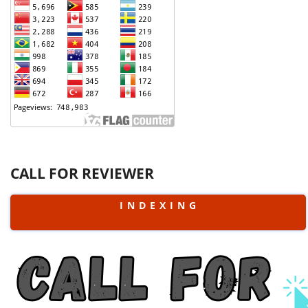
CALL FOR REVIEWER
I N D E X I N G