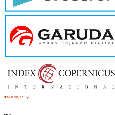
more indexing
wa