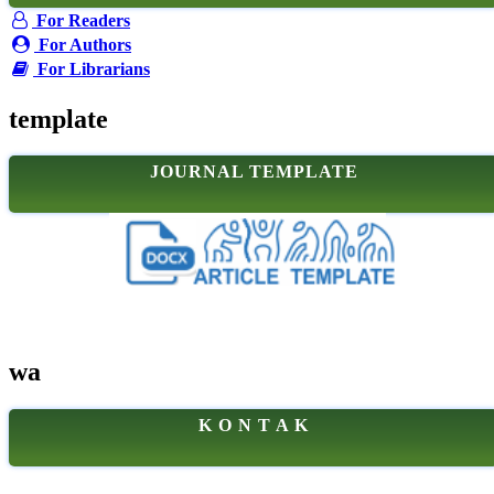
For Readers
For Authors
For Librarians
template
JOURNAL TEMPLATE
wa
K O N T A K