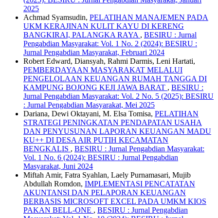
2025
Achmad Syamsudin,
PELATIHAN MANAJEMEN PADA
UKM KERAJINAN KULIT KAYU DI KERENG
BANGKIRAI, PALANGKA RAYA
,
BESIRU : Jurnal
Pengabdian Masyarakat: Vol. 1 No. 2 (2024): BESIRU :
Jurnal Pengabdian Masyarakat, Februari 2024
Robert Edward, Diansyah, Rahmi Darmis, Leni Hartati,
PEMBERDAYAAN MASYARAKAT MELALUI
PENGELOLAAN KEUANGAN RUMAH TANGGA DI
KAMPUNG BOJONG KEJI JAWA BARAT
,
BESIRU :
Jurnal Pengabdian Masyarakat: Vol. 2 No. 5 (2025): BESIRU
: Jurnal Pengabdian Masyarakat, Mei 2025
Dariana, Dewi Oktayani, M. Elsa Tomisa,
PELATIHAN
STRATEGI PENINGKATAN PENDAPATAN USAHA
DAN PENYUSUNAN LAPORAN KEUANGAN MADU
KU++ DI DESA AIR PUTIH KECAMATAN
BENGKALIS
,
BESIRU : Jurnal Pengabdian Masyarakat:
Vol. 1 No. 6 (2024): BESIRU : Jurnal Pengabdian
Masyarakat, Juni 2024
Miftah Amir, Fatra Syahlan, Laely Purnamasari, Mujib
Abdullah Romdon,
IMPLEMENTASI PENCATATAN
AKUNTANSI DAN PELAPORAN KEUANGAN
BERBASIS MICROSOFT EXCEL PADA UMKM KIOS
PAKAN BELL-ONE
,
BESIRU : Jurnal Pengabdian