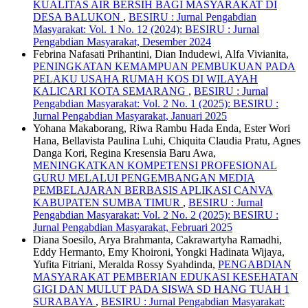
KUALITAS AIR BERSIH BAGI MASYARAKAT DI
DESA BALUKON
,
BESIRU : Jurnal Pengabdian
Masyarakat: Vol. 1 No. 12 (2024): BESIRU : Jurnal
Pengabdian Masyarakat, Desember 2024
Febrina Nafasati Prihantini, Dian Indudewi, Alfa Vivianita,
PENINGKATAN KEMAMPUAN PEMBUKUAN PADA
PELAKU USAHA RUMAH KOS DI WILAYAH
KALICARI KOTA SEMARANG
,
BESIRU : Jurnal
Pengabdian Masyarakat: Vol. 2 No. 1 (2025): BESIRU :
Jurnal Pengabdian Masyarakat, Januari 2025
Yohana Makaborang, Riwa Rambu Hada Enda, Ester Wori
Hana, Bellavista Paulina Luhi, Chiquita Claudia Pratu, Agnes
Danga Kori, Regina Kresensia Baru Awa,
MENINGKATKAN KOMPETENSI PROFESIONAL
GURU MELALUI PENGEMBANGAN MEDIA
PEMBELAJARAN BERBASIS APLIKASI CANVA
KABUPATEN SUMBA TIMUR
,
BESIRU : Jurnal
Pengabdian Masyarakat: Vol. 2 No. 2 (2025): BESIRU :
Jurnal Pengabdian Masyarakat, Februari 2025
Diana Soesilo, Arya Brahmanta, Cakrawartyha Ramadhi,
Eddy Hermanto, Emy Khoironi, Yongki Hadinata Wijaya,
Yufita Fitriani, Meralda Rossy Syahdinda,
PENGABDIAN
MASYARAKAT PEMBERIAN EDUKASI KESEHATAN
GIGI DAN MULUT PADA SISWA SD HANG TUAH 1
SURABAYA
,
BESIRU : Jurnal Pengabdian Masyarakat: