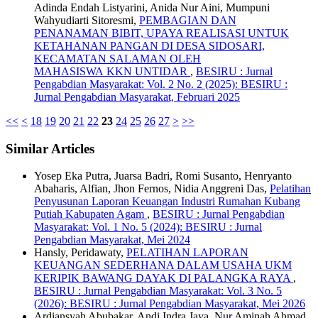
Adinda Endah Listyarini, Anida Nur Aini, Mumpuni
Wahyudiarti Sitoresmi,
PEMBAGIAN DAN
PENANAMAN BIBIT, UPAYA REALISASI UNTUK
KETAHANAN PANGAN DI DESA SIDOSARI,
KECAMATAN SALAMAN OLEH
MAHASISWA KKN UNTIDAR
,
BESIRU : Jurnal
Pengabdian Masyarakat: Vol. 2 No. 2 (2025): BESIRU :
Jurnal Pengabdian Masyarakat, Februari 2025
<<
<
18
19
20
21
22
23
24
25
26
27
>
>>
Similar Articles
Yosep Eka Putra, Juarsa Badri, Romi Susanto, Henryanto
Abaharis, Alfian, Jhon Fernos, Nidia Anggreni Das,
Pelatihan
Penyusunan Laporan Keuangan Industri Rumahan Kubang
Putiah Kabupaten Agam
,
BESIRU : Jurnal Pengabdian
Masyarakat: Vol. 1 No. 5 (2024): BESIRU : Jurnal
Pengabdian Masyarakat, Mei 2024
Hansly, Peridawaty,
PELATIHAN LAPORAN
KEUANGAN SEDERHANA DALAM USAHA UKM
KERIPIK BAWANG DAYAK DI PALANGKA RAYA
,
BESIRU : Jurnal Pengabdian Masyarakat: Vol. 3 No. 5
(2026): BESIRU : Jurnal Pengabdian Masyarakat, Mei 2026
Ardiansyah Abubakar, Andi Indra Jaya, Nur Aminah Ahmad,