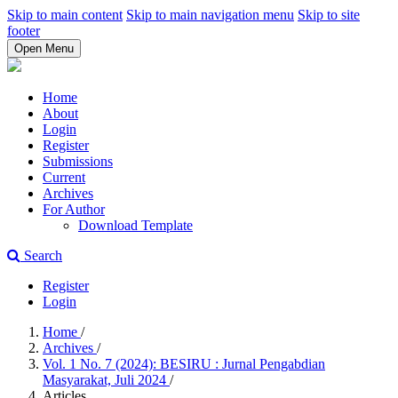
Skip to main content
Skip to main navigation menu
Skip to site
footer
Open Menu
Home
About
Login
Register
Submissions
Current
Archives
For Author
Download Template
Search
Register
Login
Home
/
Archives
/
Vol. 1 No. 7 (2024): BESIRU : Jurnal Pengabdian
Masyarakat, Juli 2024
/
Articles