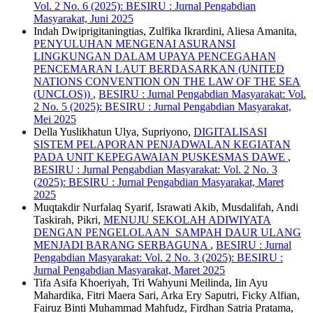
Vol. 2 No. 6 (2025): BESIRU : Jurnal Pengabdian
Masyarakat, Juni 2025
Indah Dwiprigitaningtias, Zulfika Ikrardini, Aliesa Amanita,
PENYULUHAN MENGENAI ASURANSI
LINGKUNGAN DALAM UPAYA PENCEGAHAN
PENCEMARAN LAUT BERDASARKAN (UNITED
NATIONS CONVENTION ON THE LAW OF THE SEA
(UNCLOS))
,
BESIRU : Jurnal Pengabdian Masyarakat: Vol.
2 No. 5 (2025): BESIRU : Jurnal Pengabdian Masyarakat,
Mei 2025
Della Yuslikhatun Ulya, Supriyono,
DIGITALISASI
SISTEM PELAPORAN PENJADWALAN KEGIATAN
PADA UNIT KEPEGAWAIAN PUSKESMAS DAWE
,
BESIRU : Jurnal Pengabdian Masyarakat: Vol. 2 No. 3
(2025): BESIRU : Jurnal Pengabdian Masyarakat, Maret
2025
Muqtakdir Nurfalaq Syarif, Israwati Akib, Musdalifah, Andi
Taskirah, Pikri,
MENUJU SEKOLAH ADIWIYATA
DENGAN PENGELOLAAN SAMPAH DAUR ULANG
MENJADI BARANG SERBAGUNA
,
BESIRU : Jurnal
Pengabdian Masyarakat: Vol. 2 No. 3 (2025): BESIRU :
Jurnal Pengabdian Masyarakat, Maret 2025
Tifa Asifa Khoeriyah, Tri Wahyuni Meilinda, Iin Ayu
Mahardika, Fitri Maera Sari, Arka Ery Saputri, Ficky Alfian,
Fairuz Binti Muhammad Mahfudz, Firdhan Satria Pratama,