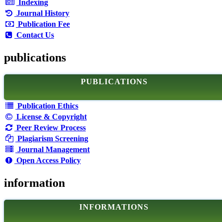
Indexing
Journal History
Publication Fee
Contact Us
publications
PUBLICATIONS
Publication Ethics
License & Copyright
Peer Review Process
Plagiarism Screening
Journal Management
Open Access Policy
information
INFORMATIONS