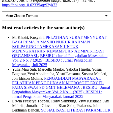
BESIRU : Jurnal Pengabdian Masyarakat
,
1
(7), 482-487.
https://doi.org/10.62335/qp92yk72
More Citation Formats
Most read articles by the same author(s)
M. Khoiri, Kusyairi,
PELATIHAN SURAT MENYURAT
BAGI REMAJA MASJID NURUR RAHMAN
KOLPAJUNG PAMEKASAN UNTUK
MENINGKATKAN KEMAMPUAN ADMINISTRASI
ORGANISASI
,
BESIRU : Jurnal Pengabdian Masyarakat:
Vol. 2 No. 7 (2025): BESIRU : Jurnal Pengabdian
Masyarakat, Juli 2025
Yulia Mau Sali, Marcella Mauko, Yakoba Hinglir, Yosua
Bagaisar, Yeni Abollanuha, Yusuf Letsama, Susana Mauleti,
Jon Idrison Molina,
PENGABDIAN MASYARAKAT:
PELATIHAN PENGGUNAAN MICROSOFT EXCEL
PADA SISWA/I SD GMIT BELEMANA
,
BESIRU : Jurnal
Pengabdian Masyarakat: Vol. 2 No. 1 (2025): BESIRU :
Jurnal Pengabdian Masyarakat, Januari 2025
Erwin Prasetya Toepak, Roby Sambung, Vivy Kristinae, Ani
Mahrita, Jonathan Giovanni, Rian Sidiq Prakosos, John
Budiman Bancin,
SOSIALISASI LITERASI PARAMETER