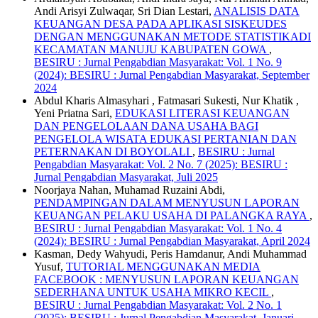
Andi Arisyi Zulwaqar, Sri Dian Lestari,
ANALISIS DATA
KEUANGAN DESA PADA APLIKASI SISKEUDES
DENGAN MENGGUNAKAN METODE STATISTIKADI
KECAMATAN MANUJU KABUPATEN GOWA
,
BESIRU : Jurnal Pengabdian Masyarakat: Vol. 1 No. 9
(2024): BESIRU : Jurnal Pengabdian Masyarakat, September
2024
Abdul Kharis Almasyhari , Fatmasari Sukesti, Nur Khatik ,
Yeni Priatna Sari,
EDUKASI LITERASI KEUANGAN
DAN PENGELOLAAN DANA USAHA BAGI
PENGELOLA WISATA EDUKASI PERTANIAN DAN
PETERNAKAN DI BOYOLALI
,
BESIRU : Jurnal
Pengabdian Masyarakat: Vol. 2 No. 7 (2025): BESIRU :
Jurnal Pengabdian Masyarakat, Juli 2025
Noorjaya Nahan, Muhamad Ruzaini Abdi,
PENDAMPINGAN DALAM MENYUSUN LAPORAN
KEUANGAN PELAKU USAHA DI PALANGKA RAYA
,
BESIRU : Jurnal Pengabdian Masyarakat: Vol. 1 No. 4
(2024): BESIRU : Jurnal Pengabdian Masyarakat, April 2024
Kasman, Dedy Wahyudi, Peris Hamdanur, Andi Muhammad
Yusuf,
TUTORIAL MENGGUNAKAN MEDIA
FACEBOOK : MENYUSUN LAPORAN KEUANGAN
SEDERHANA UNTUK USAHA MIKRO KECIL
,
BESIRU : Jurnal Pengabdian Masyarakat: Vol. 2 No. 1
(2025): BESIRU : Jurnal Pengabdian Masyarakat, Januari