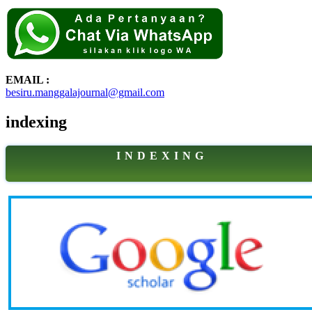
EMAIL :
besiru.manggalajournal@gmail.com
indexing
I N D E X I N G