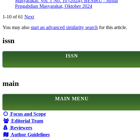
Masyarakat: Vol. 1 No. 10 (2024): BESIRU : Jurnal
Pengabdian Masyarakat, Oktober 2024
1-10 of 61
Next
You may also
start an advanced similarity search
for this article.
issn
ISSN
main
MAIN MENU
Focus and Scope
Editorial Team
Reviewers
Author Guidelines