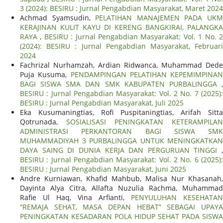
3 (2024): BESIRU : Jurnal Pengabdian Masyarakat, Maret 2024
Achmad Syamsudin,
PELATIHAN MANAJEMEN PADA UK
KERAJINAN KULIT KAYU DI KERENG BANGKIRAI, PALANGKA
RAYA
,
BESIRU : Jurnal Pengabdian Masyarakat: Vol. 1 No. 
(2024): BESIRU : Jurnal Pengabdian Masyarakat, Februari
2024
Fachrizal Nurhamzah, Ardian Ridwanca, Muhammad Dede
Puja Kusuma,
PENDAMPINGAN PELATIHAN KEPEMIMPINAN
BAGI SISWA SMA DAN SMK KABUPATEN PURBALINGGA
,
BESIRU : Jurnal Pengabdian Masyarakat: Vol. 2 No. 7 (2025):
BESIRU : Jurnal Pengabdian Masyarakat, Juli 2025
Eka Kusumaningtias, Rofi Puspitaningtias, Arifah Sitta
Qotrunada,
SOSIALISASI PENINGKATAN KETERAMPILAN
ADMINISTRASI PERKANTORAN BAGI SISWA SMK
MUHAMMADIYAH 3 PURBALINGGA UNTUK MENINGKATKAN
DAYA SAING DI DUNIA KERJA DAN PERGURUAN TINGGI
,
BESIRU : Jurnal Pengabdian Masyarakat: Vol. 2 No. 6 (2025):
BESIRU : Jurnal Pengabdian Masyarakat, Juni 2025
Andre Kurniawan, Khafid Mahbub, Malisa Nur Khasanah,
Dayinta Alya Citra, Allafta Nuzulia Rachma, Muhammad
Rafie Ul Haq, Vina Arfianti,
PENYULUHAN KESEHATAN
“REMAJA SEHAT, MASA DEPAN HEBAT” SEBAGAI UPAYA
PENINGKATAN KESADARAN POLA HIDUP SEHAT PADA SISWA