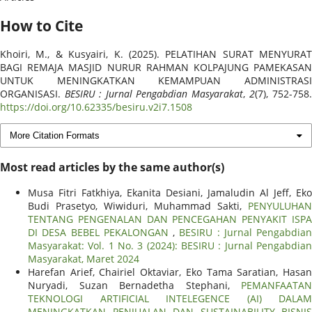
How to Cite
Khoiri, M., & Kusyairi, K. (2025). PELATIHAN SURAT MENYURAT
BAGI REMAJA MASJID NURUR RAHMAN KOLPAJUNG PAMEKASAN
UNTUK MENINGKATKAN KEMAMPUAN ADMINISTRASI
ORGANISASI.
BESIRU : Jurnal Pengabdian Masyarakat
,
2
(7), 752-758
https://doi.org/10.62335/besiru.v2i7.1508
More Citation Formats
Most read articles by the same author(s)
Musa Fitri Fatkhiya, Ekanita Desiani, Jamaludin Al Jeff, Eko
Budi Prasetyo, Wiwiduri, Muhammad Sakti,
PENYULUHAN
TENTANG PENGENALAN DAN PENCEGAHAN PENYAKIT ISPA
DI DESA BEBEL PEKALONGAN
,
BESIRU : Jurnal Pengabdian
Masyarakat: Vol. 1 No. 3 (2024): BESIRU : Jurnal Pengabdian
Masyarakat, Maret 2024
Harefan Arief, Chairiel Oktaviar, Eko Tama Saratian, Hasan
Nuryadi, Suzan Bernadetha Stephani,
PEMANFAATAN
TEKNOLOGI ARTIFICIAL INTELEGENCE (AI) DALAM
MENINGKATKAN PENJUALAN DAN SUSTAINABILITY BISNIS