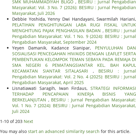
SMK MUHAMMADIYAH BLIGO
,
BESIRU : Jurnal Pengabdia
Masyarakat: Vol. 3 No. 7 (2026): BESIRU : Jurnal Pengabdian
Masyarakat, Juli 2026
Debbie Yoshida, Yenny Dwi Handayani, Swarmilah Hariani,
PELATIHAN PENGHITUNGAN LABA RUGI FISKAL UNTUK
MENGHITUNG PAJAK PENGHASILAN BADAN
,
BESIRU : Jurna
Pengabdian Masyarakat: Vol. 1 No. 9 (2024): BESIRU : Jurnal
Pengabdian Masyarakat, September 2024
Yeyen Damanik, Kadance Sianipar,
PENYULUHAN DA
SOSIALISASI PENCEGAHAN HIV/AIDS DENGAN LEAFLET SERTA
PEMBENTUKAN KELOMPOK TEMAN SEBAYA PADA REMAJA DI
SMA NEGERI 6 PEMATANGSIANTAR KEL. BAH KAPUL
KECAMATAN SIANTAR SITALASARI
,
BESIRU : Jurna
Pengabdian Masyarakat: Vol. 2 No. 4 (2025): BESIRU : Jurnal
Pengabdian Masyarakat, April 2025
Lisnatiawati Saragih, Iwan Firdaus,
STRATEGI INFORMAS
TERHADAP PENCAPAIAN KINERJA BISNIS YANG
BERKELANJUTAN
,
BESIRU : Jurnal Pengabdian Masyarakat
Vol. 1 No. 7 (2024): BESIRU : Jurnal Pengabdian Masyarakat,
Juli 2024
1-10 of 203
Next
You may also
start an advanced similarity search
for this article.