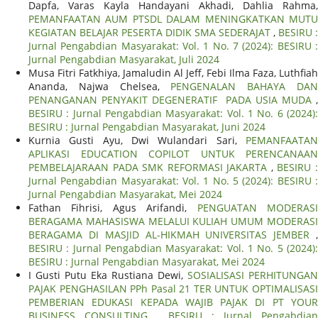
Dapfa, Varas Kayla Handayani Akhadi, Dahlia Rahma,
PEMANFAATAN AUM PTSDL DALAM MENINGKATKAN MUTU
KEGIATAN BELAJAR PESERTA DIDIK SMA SEDERAJAT
,
BESIRU :
Jurnal Pengabdian Masyarakat: Vol. 1 No. 7 (2024): BESIRU :
Jurnal Pengabdian Masyarakat, Juli 2024
Musa Fitri Fatkhiya, Jamaludin Al Jeff, Febi Ilma Faza, Luthfiah
Ananda, Najwa Chelsea,
PENGENALAN BAHAYA DA
PENANGANAN PENYAKIT DEGENERATIF PADA USIA MUDA
,
BESIRU : Jurnal Pengabdian Masyarakat: Vol. 1 No. 6 (2024):
BESIRU : Jurnal Pengabdian Masyarakat, Juni 2024
Kurnia Gusti Ayu, Dwi Wulandari Sari,
PEMANFAATAN
APLIKASI EDUCATION COPILOT UNTUK PERENCANAAN
PEMBELAJARAAN PADA SMK REFORMASI JAKARTA
,
BESIRU 
Jurnal Pengabdian Masyarakat: Vol. 1 No. 5 (2024): BESIRU :
Jurnal Pengabdian Masyarakat, Mei 2024
Fathan Fihrisi, Agus Arifandi,
PENGUATAN MODERAS
BERAGAMA MAHASISWA MELALUI KULIAH UMUM MODERASI
BERAGAMA DI MASJID AL-HIKMAH UNIVERSITAS JEMBER
,
BESIRU : Jurnal Pengabdian Masyarakat: Vol. 1 No. 5 (2024):
BESIRU : Jurnal Pengabdian Masyarakat, Mei 2024
I Gusti Putu Eka Rustiana Dewi,
SOSIALISASI PERHITUNGAN
PAJAK PENGHASILAN PPh Pasal 21 TER UNTUK OPTIMALISASI
PEMBERIAN EDUKASI KEPADA WAJIB PAJAK DI PT YOUR
BUSINESS CONSULTING
,
BESIRU : Jurnal Pengabdian