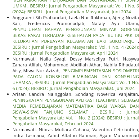
UMKM
,
BESIRU : Jurnal Pengabdian Masyarakat: Vol. 1 No. 
(2024): BESIRU : Jurnal Pengabdian Masyarakat, Juni 2024
Anggraeni Sih Prabandari, Laela Nur Rokhmah, Ajeng Novita
Sari, Fredericus Pramonodjati, Nataly Ayu Utami,
PENYULUHAN BAHAYA PENGGUNAAN MINYAK GORENG
BEKAS PAKAI TERHADAP KESEHATAN PADA IBU-IBU PKK DI
KELURAHAN PURBAYAN KECAMATAN BAKI SUKOHARJO
,
BESIRU : Jurnal Pengabdian Masyarakat: Vol. 1 No. 4 (2024):
BESIRU : Jurnal Pengabdian Masyarakat, April 2024
Nurmawati, Naila Syaqi, Dessy Marsellya Putri, Nasywa
Zahara Afifah, Mohammad Abdillah Athar, Nabila Rihadatul
Aisy, Miwa Nur Azizah,
PENGIMPLEMENTASIAN SOSIOMETR
PADA CALON KONSELOR BIMBINGAN DAN KONSELING
UHAMKA
,
BESIRU : Jurnal Pengabdian Masyarakat: Vol. 1 No
6 (2024): BESIRU : Jurnal Pengabdian Masyarakat, Juni 2024
Arisan Candra Nainggolan, Sondang Noverica Panjaitan,
PENINGKATAN PENGGUNAAN APLIKASI TEACHMINT SEBAGAI
MEDIA PEMBELAJARAN MATEMATIKA BAGI WARGA DAN
SISWA-SISWI TANJUNG SELAMAT
,
BESIRU : Jurna
Pengabdian Masyarakat: Vol. 1 No. 2 (2024): BESIRU : Jurnal
Pengabdian Masyarakat, Februari 2024
Nurmawati, Nibras Mutiara Gahana, Valentina Febriantina,
Indra Lasmana, Zahid Alfathu Rahman, Agam Muhammad