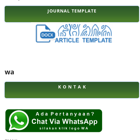
JOURNAL TEMPLATE
wa
K O N T A K