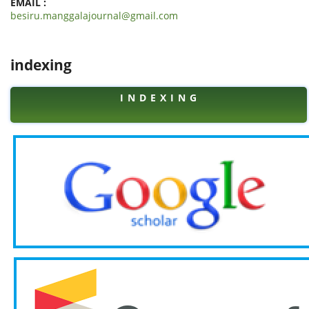
EMAIL :
besiru.manggalajournal@gmail.com
indexing
I N D E X I N G