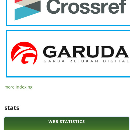
more indexing
stats
WEB STATISTICS