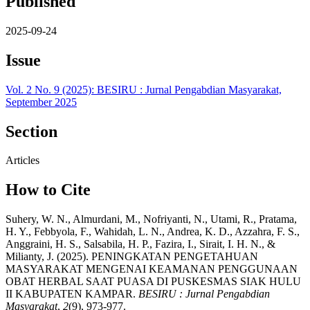
Published
2025-09-24
Issue
Vol. 2 No. 9 (2025): BESIRU : Jurnal Pengabdian Masyarakat,
September 2025
Section
Articles
How to Cite
Suhery, W. N., Almurdani, M., Nofriyanti, N., Utami, R., Pratama,
H. Y., Febbyola, F., Wahidah, L. N., Andrea, K. D., Azzahra, F. S.,
Anggraini, H. S., Salsabila, H. P., Fazira, I., Sirait, I. H. N., &
Milianty, J. (2025). PENINGKATAN PENGETAHUAN
MASYARAKAT MENGENAI KEAMANAN PENGGUNAAN
OBAT HERBAL SAAT PUASA DI PUSKESMAS SIAK HULU
II KABUPATEN KAMPAR.
BESIRU : Jurnal Pengabdian
Masyarakat
,
2
(9), 973-977.