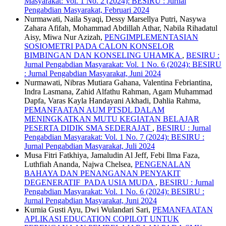
Masyarakat: Vol. 1 No. 2 (2024): BESIRU : Jurnal
Pengabdian Masyarakat, Februari 2024
Nurmawati, Naila Syaqi, Dessy Marsellya Putri, Nasywa
Zahara Afifah, Mohammad Abdillah Athar, Nabila Rihadatul
Aisy, Miwa Nur Azizah,
PENGIMPLEMENTASIAN
SOSIOMETRI PADA CALON KONSELOR
BIMBINGAN DAN KONSELING UHAMKA
,
BESIRU :
Jurnal Pengabdian Masyarakat: Vol. 1 No. 6 (2024): BESIRU
: Jurnal Pengabdian Masyarakat, Juni 2024
Nurmawati, Nibras Mutiara Gahana, Valentina Febriantina,
Indra Lasmana, Zahid Alfathu Rahman, Agam Muhammad
Dapfa, Varas Kayla Handayani Akhadi, Dahlia Rahma,
PEMANFAATAN AUM PTSDL DALAM
MENINGKATKAN MUTU KEGIATAN BELAJAR
PESERTA DIDIK SMA SEDERAJAT
,
BESIRU : Jurnal
Pengabdian Masyarakat: Vol. 1 No. 7 (2024): BESIRU :
Jurnal Pengabdian Masyarakat, Juli 2024
Musa Fitri Fatkhiya, Jamaludin Al Jeff, Febi Ilma Faza,
Luthfiah Ananda, Najwa Chelsea,
PENGENALAN
BAHAYA DAN PENANGANAN PENYAKIT
DEGENERATIF PADA USIA MUDA
,
BESIRU : Jurnal
Pengabdian Masyarakat: Vol. 1 No. 6 (2024): BESIRU :
Jurnal Pengabdian Masyarakat, Juni 2024
Kurnia Gusti Ayu, Dwi Wulandari Sari,
PEMANFAATAN
APLIKASI EDUCATION COPILOT UNTUK