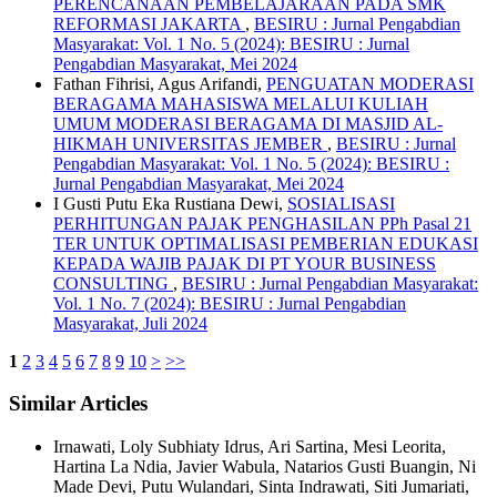
PERENCANAAN PEMBELAJARAAN PADA SMK
REFORMASI JAKARTA
,
BESIRU : Jurnal Pengabdian
Masyarakat: Vol. 1 No. 5 (2024): BESIRU : Jurnal
Pengabdian Masyarakat, Mei 2024
Fathan Fihrisi, Agus Arifandi,
PENGUATAN MODERASI
BERAGAMA MAHASISWA MELALUI KULIAH
UMUM MODERASI BERAGAMA DI MASJID AL-
HIKMAH UNIVERSITAS JEMBER
,
BESIRU : Jurnal
Pengabdian Masyarakat: Vol. 1 No. 5 (2024): BESIRU :
Jurnal Pengabdian Masyarakat, Mei 2024
I Gusti Putu Eka Rustiana Dewi,
SOSIALISASI
PERHITUNGAN PAJAK PENGHASILAN PPh Pasal 21
TER UNTUK OPTIMALISASI PEMBERIAN EDUKASI
KEPADA WAJIB PAJAK DI PT YOUR BUSINESS
CONSULTING
,
BESIRU : Jurnal Pengabdian Masyarakat:
Vol. 1 No. 7 (2024): BESIRU : Jurnal Pengabdian
Masyarakat, Juli 2024
1
2
3
4
5
6
7
8
9
10
>
>>
Similar Articles
Irnawati, Loly Subhiaty Idrus, Ari Sartina, Mesi Leorita,
Hartina La Ndia, Javier Wabula, Natarios Gusti Buangin, Ni
Made Devi, Putu Wulandari, Sinta Indrawati, Siti Jumariati,