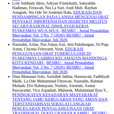
Loly Subhiaty Idrus, Adryan Fristiohady, Salsyabila
Hadiman, Ferawati, Nia La Suri, Andi Muh. Rayhan
Anugrah, Wa Ode Sri Andriani Halu,
EDUKASI DAN
PENDAMPINGAN PADA LANSIA MENGENAI OBAT
PENYAKIT HIPERTENSI DAN DIABETES MELITUS
SECARA RASIONAL DIWILAYAH KERJA
PUSKESMAS WUA-WUA
,
BESIRU : Jurnal Pengabdian
Masyarakat: Vol. 3 No. 7 (2026): BESIRU : Jurnal
Pengabdian Masyarakat, Juli 2026
Nasrudin, Arfan, Nur Ainun Asri, Jeni Palullungan, Tri Puja
Astuti, Chyntia Febryanti, Yusti,
EDUKASI
PENGGUNAAN OBAT TUBERCULOSIS DI
PUSKESMAS LABIBIA KECAMATAN MANDONGA
KOTA KENDARI
,
BESIRU : Jurnal Pengabdian
Masyarakat: Vol. 3 No. 7 (2026): BESIRU : Jurnal
Pengabdian Masyarakat, Juli 2026
Dian Munasari Solo, Asriullah Jabbar, Hasnawati, Fadhliyah
Malik, La Ode Muhammad Fitrawan, Nasrudin, Rahmat
Muliadi, Elvi Rahmayani, Nurlian, Asrumin, Asniar
Pascayantri, Vica Aspadiah, Mubarak, Muhammad Ilyas Y.,
PENINGKATAN KESADARAN MASYARAKAT
TENTANG JAMU KEBUGARAN YANG AMAN DAN
TERSTANDARISASI SEBAGAI LANGKAH
PENCEGAHAN PENYALAHGUNAAN OBAT
TRADISIONAL DI KELURAHAN KAMBU
,
BESIRU :