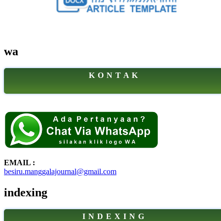
wa
K O N T A K
EMAIL :
besiru.manggalajournal@gmail.com
indexing
I N D E X I N G