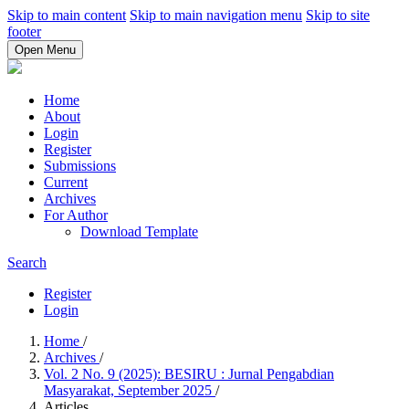
Skip to main content
Skip to main navigation menu
Skip to site
footer
Open Menu
Home
About
Login
Register
Submissions
Current
Archives
For Author
Download Template
Search
Register
Login
Home
/
Archives
/
Vol. 2 No. 9 (2025): BESIRU : Jurnal Pengabdian
Masyarakat, September 2025
/
Articles