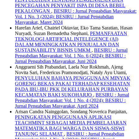
PENCEGAHAN PENYAKIT ISPA DI DESA BEBEL
PEKALONGAN
,
BESIRU : Jurnal Pengabdian Masyarakat:
Vol. 1 No. 3 (2024): BESIRU : Jurnal Pengabdian
Masyarakat, Maret 2024
Harefan Arief, Chairiel Oktaviar, Eko Tama Saratian, Hasan
Nuryadi, Suzan Bernadetha Stephani,
PEMANFAATAN
TEKNOLOGI ARTIFICIAL INTELEGENCE (AI)
DALAM MENINGKATKAN PENJUALAN DAN
SUSTAINABILITY BISNIS UMKM
,
BESIRU : Jurnal
Pengabdian Masyarakat: Vol. 1 No. 6 (2024): BESIRU :
Jurnal Pengabdian Masyarakat, Juni 2024
Anggraeni Sih Prabandari, Laela Nur Rokhmah, Ajeng
Novita Sari, Fredericus Pramonodjati, Nataly Ayu Utami,
PENYULUHAN BAHAYA PENGGUNAAN MINYAK
GORENG BEKAS PAKAI TERHADAP KESEHATAN
PADA IBU-IBU PKK DI KELURAHAN PURBAYAN
KECAMATAN BAKI SUKOHARJO
,
BESIRU : Jurnal
Pengabdian Masyarakat: Vol. 1 No. 4 (2024): BESIRU :
Jurnal Pengabdian Masyarakat, April 2024
Arisan Candra Nainggolan, Sondang Noverica Panjaitan,
PENINGKATAN PENGGUNAAN APLIKASI
TEACHMINT SEBAGAI MEDIA PEMBELAJARAN
MATEMATIKA BAGI WARGA DAN SISWA-SISWI
TANJUNG SELAMAT
,
BESIRU : Jurnal Pengabdian