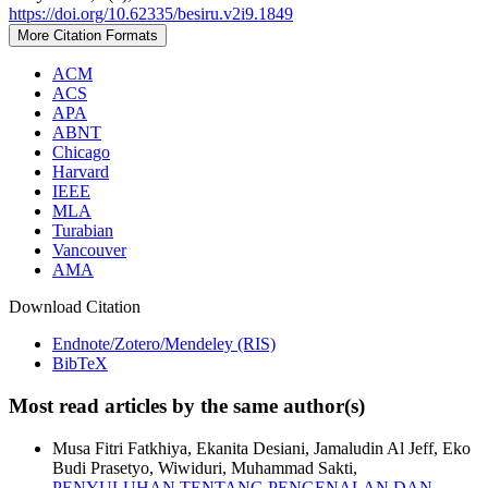
https://doi.org/10.62335/besiru.v2i9.1849
More Citation Formats
ACM
ACS
APA
ABNT
Chicago
Harvard
IEEE
MLA
Turabian
Vancouver
AMA
Download Citation
Endnote/Zotero/Mendeley (RIS)
BibTeX
Most read articles by the same author(s)
Musa Fitri Fatkhiya, Ekanita Desiani, Jamaludin Al Jeff, Eko
Budi Prasetyo, Wiwiduri, Muhammad Sakti,
PENYULUHAN TENTANG PENGENALAN DAN