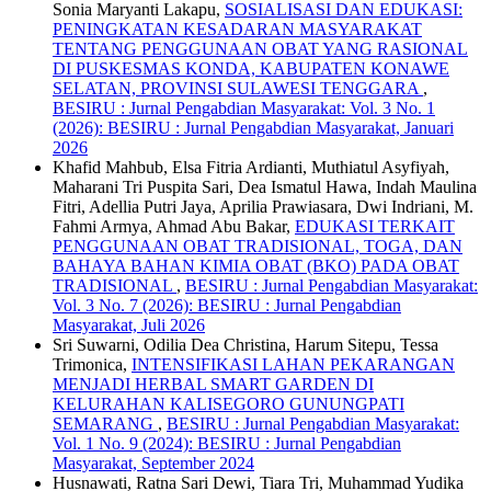
Sonia Maryanti Lakapu,
SOSIALISASI DAN EDUKASI:
PENINGKATAN KESADARAN MASYARAKAT
TENTANG PENGGUNAAN OBAT YANG RASIONAL
DI PUSKESMAS KONDA, KABUPATEN KONAWE
SELATAN, PROVINSI SULAWESI TENGGARA
,
BESIRU : Jurnal Pengabdian Masyarakat: Vol. 3 No. 1
(2026): BESIRU : Jurnal Pengabdian Masyarakat, Januari
2026
Khafid Mahbub, Elsa Fitria Ardianti, Muthiatul Asyfiyah,
Maharani Tri Puspita Sari, Dea Ismatul Hawa, Indah Maulina
Fitri, Adellia Putri Jaya, Aprilia Prawiasara, Dwi Indriani, M.
Fahmi Armya, Ahmad Abu Bakar,
EDUKASI TERKAIT
PENGGUNAAN OBAT TRADISIONAL, TOGA, DAN
BAHAYA BAHAN KIMIA OBAT (BKO) PADA OBAT
TRADISIONAL
,
BESIRU : Jurnal Pengabdian Masyarakat:
Vol. 3 No. 7 (2026): BESIRU : Jurnal Pengabdian
Masyarakat, Juli 2026
Sri Suwarni, Odilia Dea Christina, Harum Sitepu, Tessa
Trimonica,
INTENSIFIKASI LAHAN PEKARANGAN
MENJADI HERBAL SMART GARDEN DI
KELURAHAN KALISEGORO GUNUNGPATI
SEMARANG
,
BESIRU : Jurnal Pengabdian Masyarakat:
Vol. 1 No. 9 (2024): BESIRU : Jurnal Pengabdian
Masyarakat, September 2024
Husnawati, Ratna Sari Dewi, Tiara Tri, Muhammad Yudika