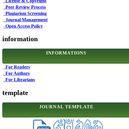
License & Copyright
Peer Review Process
Plagiarism Screening
Journal Management
Open Access Policy
information
INFORMATIONS
For Readers
For Authors
For Librarians
template
JOURNAL TEMPLATE