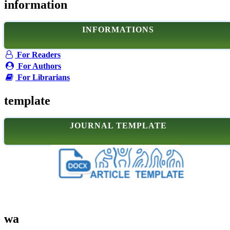
information
INFORMATIONS
For Readers
For Authors
For Librarians
template
JOURNAL TEMPLATE
wa