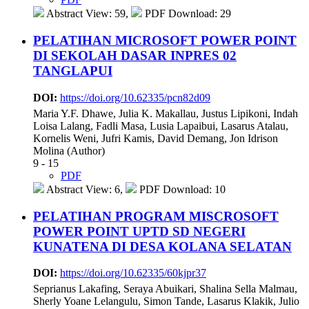
Abstract View: 59,
PDF Download: 29
PELATIHAN MICROSOFT POWER POINT
DI SEKOLAH DASAR INPRES 02
TANGLAPUI
DOI:
https://doi.org/10.62335/pcn82d09
Maria Y.F. Dhawe, Julia K. Makallau, Justus Lipikoni, Indah
Loisa Lalang, Fadli Masa, Lusia Lapaibui, Lasarus Atalau,
Kornelis Weni, Jufri Kamis, David Demang, Jon Idrison
Molina (Author)
9 - 15
PDF
Abstract View: 6,
PDF Download: 10
PELATIHAN PROGRAM MISCROSOFT
POWER POINT UPTD SD NEGERI
KUNATENA DI DESA KOLANA SELATAN
DOI:
https://doi.org/10.62335/60kjpr37
Seprianus Lakafing, Seraya Abuikari, Shalina Sella Malmau,
Sherly Yoane Lelangulu, Simon Tande, Lasarus Klakik, Julio