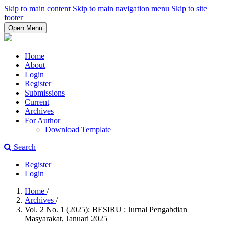
Skip to main content
Skip to main navigation menu
Skip to site
footer
Open Menu
Home
About
Login
Register
Submissions
Current
Archives
For Author
Download Template
Search
Register
Login
Home
/
Archives
/
Vol. 2 No. 1 (2025): BESIRU : Jurnal Pengabdian
Masyarakat, Januari 2025