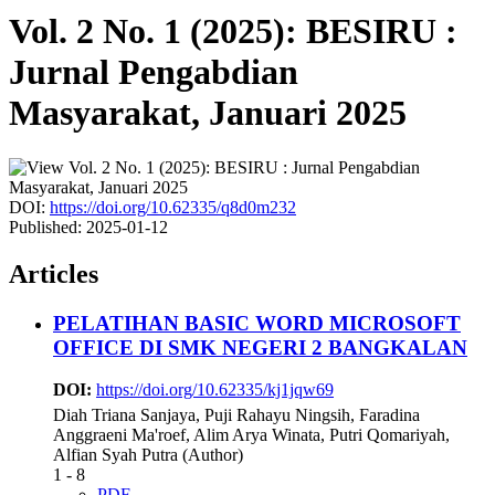
Vol. 2 No. 1 (2025): BESIRU :
Jurnal Pengabdian
Masyarakat, Januari 2025
DOI:
https://doi.org/10.62335/q8d0m232
Published:
2025-01-12
Articles
PELATIHAN BASIC WORD MICROSOFT
OFFICE DI SMK NEGERI 2 BANGKALAN
DOI:
https://doi.org/10.62335/kj1jqw69
Diah Triana Sanjaya, Puji Rahayu Ningsih, Faradina
Anggraeni Ma'roef, Alim Arya Winata, Putri Qomariyah,
Alfian Syah Putra (Author)
1 - 8
PDF