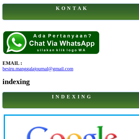
K O N T A K
EMAIL :
besiru.manggalajournal@gmail.com
indexing
I N D E X I N G