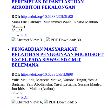
PEREMPUAN DI PANTI ASUHAN
ARROBITOH PEKALONGAN
DOI:
https://doi.org/10.62335/95b3fx98
Musa Fitri Fatkhiya, Muhammad Walid, Khafid Mahbub
(Author)
80 - 85
PDF
Abstract View: 31,
PDF Download: 30
PENGABDIAN MASYARAKAT:
PELATIHAN PENGGUNAAN MICROSOFT
EXCEL PADA SISWA/I SD GMIT
BELEMANA
DOI:
https://doi.org/10.62335/kk1k8j98
Yulia Mau Sali, Marcella Mauko, Yakoba Hinglir, Yosua
Bagaisar, Yeni Abollanuha, Yusuf Letsama, Susana Mauleti,
Jon Idrison Molina (Author)
86 - 92
PDF
Abstract View: 6,
PDF Download: 5