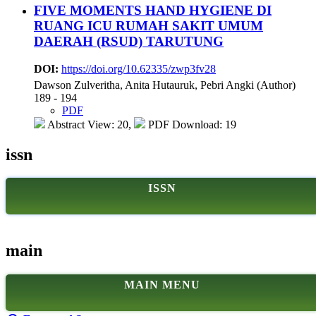
FIVE MOMENTS HAND HYGIENE DI
RUANG ICU RUMAH SAKIT UMUM
DAERAH (RSUD) TARUTUNG
DOI:
https://doi.org/10.62335/zwp3fv28
Dawson Zulveritha, Anita Hutauruk, Pebri Angki (Author)
189 - 194
PDF
Abstract View: 20,
PDF Download: 19
issn
ISSN
main
MAIN MENU