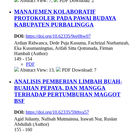
Abstract View: 7,
PDF Download: 2
MANAJEMEN KOLABORATIF
PROTOKOLER PADA PAWAI BUDAYA
KABUPATEN PURBALINGGA
DOI:
https://doi.org/10.62335/9ee0hw07
Ardian Ridwanca, Dede Puja Kusuma, Fachrizal Nurhamzah,
Eka Kusumaningtias, Arifah Sitta Qotrunada, Firman
Hambali (Author)
149 - 154
PDF
Abstract View: 13,
PDF Download: 7
ANALISIS PEMBERIAN LIMBAH BUAH-
BUAHAN PEPAYA, DAN MANGGA
TERHADAP PERTUMBUHAN MAGGOT
BSF
DOI:
https://doi.org/10.62335/59rhva57
Agid Julianty, Nafisah Mutmainna, Irawati Nur, Ruslan
Abdullah (Author)
155 - 160