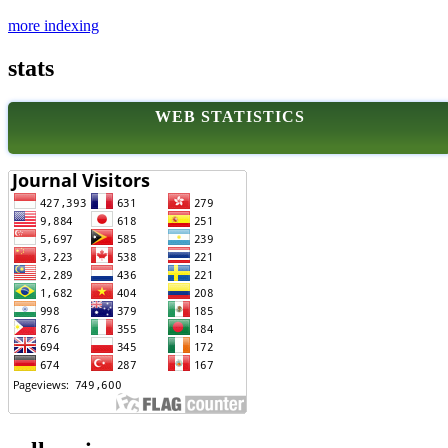
more indexing
stats
WEB STATISTICS