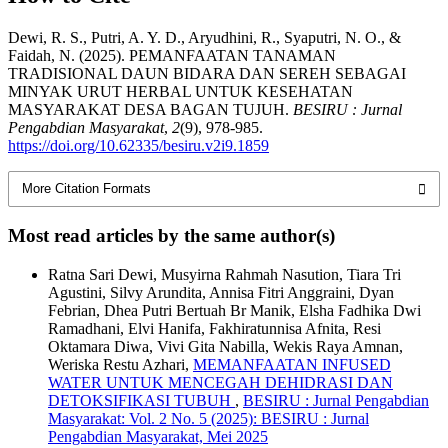
Dewi, R. S., Putri, A. Y. D., Aryudhini, R., Syaputri, N. O., &
Faidah, N. (2025). PEMANFAATAN TANAMAN
TRADISIONAL DAUN BIDARA DAN SEREH SEBAGAI
MINYAK URUT HERBAL UNTUK KESEHATAN
MASYARAKAT DESA BAGAN TUJUH.
BESIRU : Jurnal
Pengabdian Masyarakat
,
2
(9), 978-985.
https://doi.org/10.62335/besiru.v2i9.1859
More Citation Formats
Most read articles by the same author(s)
Ratna Sari Dewi, Musyirna Rahmah Nasution, Tiara Tri
Agustini, Silvy Arundita, Annisa Fitri Anggraini, Dyan
Febrian, Dhea Putri Bertuah Br Manik, Elsha Fadhika Dwi
Ramadhani, Elvi Hanifa, Fakhiratunnisa Afnita, Resi
Oktamara Diwa, Vivi Gita Nabilla, Wekis Raya Amnan,
Weriska Restu Azhari,
MEMANFAATAN INFUSED
WATER UNTUK MENCEGAH DEHIDRASI DAN
DETOKSIFIKASI TUBUH
,
BESIRU : Jurnal Pengabdian
Masyarakat: Vol. 2 No. 5 (2025): BESIRU : Jurnal
Pengabdian Masyarakat, Mei 2025