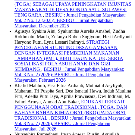
(TOGA) SEBAGAI UPAYA PENINGKATAN IMUNITAS
MASYARAKAT DI DESA KONDA SATU SULAWESI
TENGGARA
,
BESIRU : Jurnal Pengabdian Masyarakat:
Vol. 2 No. 12 (2025): BESIRU : Jurnal Pengabdian
Masyarakat, Desember 2025
Agustya Syakira Aini, Syalumitha Aurelia Amabel, Zudha
Rokhmatul Maula, Zefanya Ruben Sugiyono, Hesti Ardiyanti
Haryono Putri, Lyna Lestari Indrayti,
STRATEGI
PENCEGAHAN STUNTING DESA GAMBASAN
DENGAN INTEGRASI PEMBERIAN MAKANAN
TAMBAHAN (PMT), BIBIT DAUN KATUK, SERTA
SOSIALISASI POLA ASUH ANAK DAN GIZI
SEIMBANG
,
BESIRU : Jurnal Pengabdian Masyarakat:
Vol. 3 No. 2 (2026): BESIRU : Jurnal Pengabdian
Masyarakat, Februari 2026
Khafid Mahbub, Elsa Fitria Ardianti, Muthiatul Asyfiyah,
Maharani Tri Puspita Sari, Dea Ismatul Hawa, Indah Maulina
Fitri, Adellia Putri Jaya, Aprilia Prawiasara, Dwi Indriani, M.
Fahmi Armya, Ahmad Abu Bakar,
EDUKASI TERKAIT
PENGGUNAAN OBAT TRADISIONAL, TOGA, DAN
BAHAYA BAHAN KIMIA OBAT (BKO) PADA OBAT
TRADISIONAL
,
BESIRU : Jurnal Pengabdian Masyarakat:
Vol. 3 No. 7 (2026): BESIRU : Jurnal Pengabdian
Masyarakat, Juli 2026
Nursavhira Ramadhani, Irvan Anwar, Ruslin, Asriullah