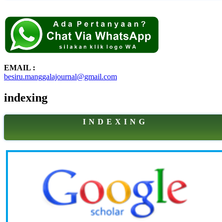
EMAIL :
besiru.manggalajournal@gmail.com
indexing
I N D E X I N G