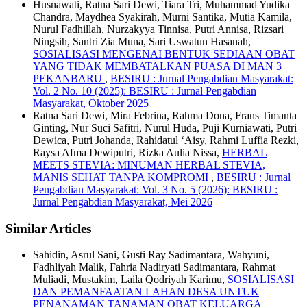
Husnawati, Ratna Sari Dewi, Tiara Tri, Muhammad Yudika
Chandra, Maydhea Syakirah, Murni Santika, Mutia Kamila,
Nurul Fadhillah, Nurzakyya Tinnisa, Putri Annisa, Rizsari
Ningsih, Santri Zia Muna, Sari Uswatun Hasanah,
SOSIALISASI MENGENAI BENTUK SEDIAAN OBAT
YANG TIDAK MEMBATALKAN PUASA DI MAN 3
PEKANBARU
,
BESIRU : Jurnal Pengabdian Masyarakat:
Vol. 2 No. 10 (2025): BESIRU : Jurnal Pengabdian
Masyarakat, Oktober 2025
Ratna Sari Dewi, Mira Febrina, Rahma Dona, Frans Timanta
Ginting, Nur Suci Safitri, Nurul Huda, Puji Kurniawati, Putri
Dewica, Putri Johanda, Rahidatul ‘Aisy, Rahmi Luffia Rezki,
Raysa Afma Dewiputri, Rizka Aulia Nissa,
HERBAL
MEETS STEVIA: MINUMAN HERBAL STEVIA,
MANIS SEHAT TANPA KOMPROMI
,
BESIRU : Jurnal
Pengabdian Masyarakat: Vol. 3 No. 5 (2026): BESIRU :
Jurnal Pengabdian Masyarakat, Mei 2026
Similar Articles
Sahidin, Asrul Sani, Gusti Ray Sadimantara, Wahyuni,
Fadhliyah Malik, Fahria Nadiryati Sadimantara, Rahmat
Muliadi, Mustakim, Laila Qodriyah Karimu,
SOSIALISASI
DAN PEMANFAATAN LAHAN DESA UNTUK
PENANAMAN TANAMAN OBAT KELUARGA