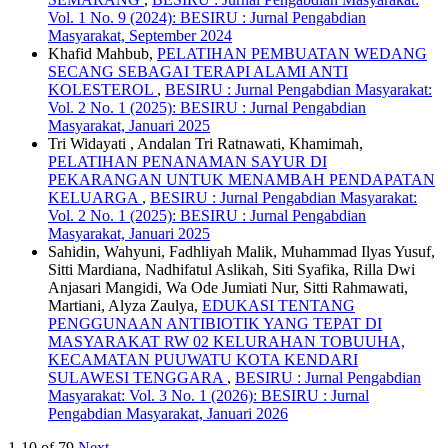
Vol. 1 No. 9 (2024): BESIRU : Jurnal Pengabdian
Masyarakat, September 2024
Khafid Mahbub,
PELATIHAN PEMBUATAN WEDANG
SECANG SEBAGAI TERAPI ALAMI ANTI
KOLESTEROL
,
BESIRU : Jurnal Pengabdian Masyarakat:
Vol. 2 No. 1 (2025): BESIRU : Jurnal Pengabdian
Masyarakat, Januari 2025
Tri Widayati , Andalan Tri Ratnawati, Khamimah,
PELATIHAN PENANAMAN SAYUR DI
PEKARANGAN UNTUK MENAMBAH PENDAPATAN
KELUARGA
,
BESIRU : Jurnal Pengabdian Masyarakat:
Vol. 2 No. 1 (2025): BESIRU : Jurnal Pengabdian
Masyarakat, Januari 2025
Sahidin, Wahyuni, Fadhliyah Malik, Muhammad Ilyas Yusuf,
Sitti Mardiana, Nadhifatul Aslikah, Siti Syafika, Rilla Dwi
Anjasari Mangidi, Wa Ode Jumiati Nur, Sitti Rahmawati,
Martiani, Alyza Zaulya,
EDUKASI TENTANG
PENGGUNAAN ANTIBIOTIK YANG TEPAT DI
MASYARAKAT RW 02 KELURAHAN TOBUUHA,
KECAMATAN PUUWATU KOTA KENDARI
SULAWESI TENGGARA
,
BESIRU : Jurnal Pengabdian
Masyarakat: Vol. 3 No. 1 (2026): BESIRU : Jurnal
Pengabdian Masyarakat, Januari 2026
1-10 of 79
Next