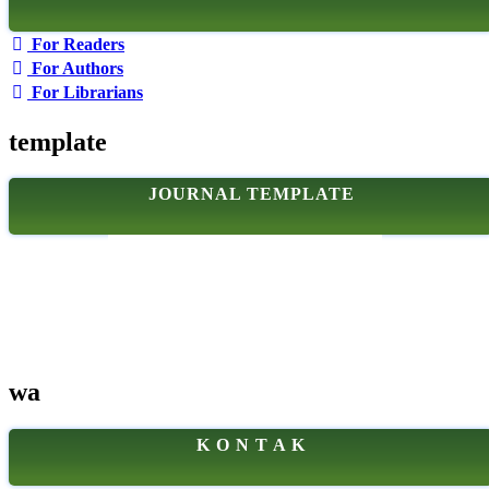
For Readers
For Authors
For Librarians
template
JOURNAL TEMPLATE
wa
K O N T A K