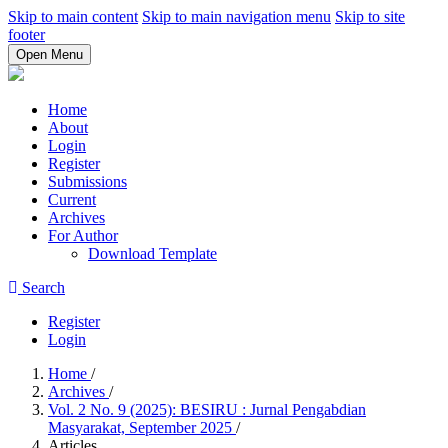
Skip to main content
Skip to main navigation menu
Skip to site
footer
Open Menu
Home
About
Login
Register
Submissions
Current
Archives
For Author
Download Template
Search
Register
Login
Home
/
Archives
/
Vol. 2 No. 9 (2025): BESIRU : Jurnal Pengabdian
Masyarakat, September 2025
/
Articles