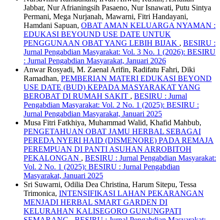
Jabbar, Nur Afrianingsih Pasaeno, Nur Isnawati, Putu Sintya
Permani, Mega Nurjanah, Mawarni, Fitri Handayani,
Hamdani Sapuan,
OBAT AMAN KELUARGA NYAMAN :
EDUKASI BEYOUND USE DATE UNTUK
PENGGUNAAN OBAT YANG LEBIH BIJAK
,
BESIRU :
Jurnal Pengabdian Masyarakat: Vol. 3 No. 1 (2026): BESIRU
: Jurnal Pengabdian Masyarakat, Januari 2026
Anwar Rosyadi, M. Zaenal Arifin, Radifatu Fahri, Diki
Ramadhan,
PEMBERIAN MATERI EDUKASI BEYOND
USE DATE (BUD) KEPADA MASYARAKAT YANG
BEROBAT DI RUMAH SAKIT
,
BESIRU : Jurnal
Pengabdian Masyarakat: Vol. 2 No. 1 (2025): BESIRU :
Jurnal Pengabdian Masyarakat, Januari 2025
Musa Fitri Fatkhiya, Muhammad Walid, Khafid Mahbub,
PENGETAHUAN OBAT JAMU HERBAL SEBAGAI
PEREDA NYERI HAID (DISMENORE) PADA REMAJA
PEREMPUAN DI PANTI ASUHAN ARROBITOH
PEKALONGAN
,
BESIRU : Jurnal Pengabdian Masyarakat:
Vol. 2 No. 1 (2025): BESIRU : Jurnal Pengabdian
Masyarakat, Januari 2025
Sri Suwarni, Odilia Dea Christina, Harum Sitepu, Tessa
Trimonica,
INTENSIFIKASI LAHAN PEKARANGAN
MENJADI HERBAL SMART GARDEN DI
KELURAHAN KALISEGORO GUNUNGPATI
SEMARANG
,
BESIRU : Jurnal Pengabdian Masyarakat: