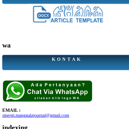
wa
K O N T A K
EMAIL :
sinergi.manggalajournal@gmail.com
indexing