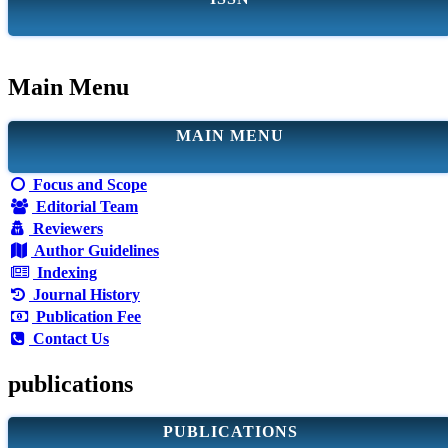
Main Menu
MAIN MENU
Focus and Scope
Editorial Team
Reviewers
Author Guidelines
Indexing
Journal History
Publication Fee
Contact Us
publications
PUBLICATIONS