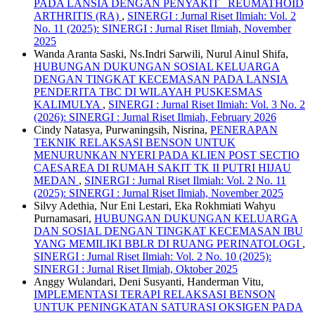
PADA LANSIA DENGAN PENYAKIT REUMATHOID
ARTHRITIS (RA)
,
SINERGI : Jurnal Riset Ilmiah: Vol. 2
No. 11 (2025): SINERGI : Jurnal Riset Ilmiah, November
2025
Wanda Aranta Saski, Ns.Indri Sarwili, Nurul Ainul Shifa,
HUBUNGAN DUKUNGAN SOSIAL KELUARGA
DENGAN TINGKAT KECEMASAN PADA LANSIA
PENDERITA TBC DI WILAYAH PUSKESMAS
KALIMULYA
,
SINERGI : Jurnal Riset Ilmiah: Vol. 3 No. 2
(2026): SINERGI : Jurnal Riset Ilmiah, February 2026
Cindy Natasya, Purwaningsih, Nisrina,
PENERAPAN
TEKNIK RELAKSASI BENSON UNTUK
MENURUNKAN NYERI PADA KLIEN POST SECTIO
CAESAREA DI RUMAH SAKIT TK II PUTRI HIJAU
MEDAN
,
SINERGI : Jurnal Riset Ilmiah: Vol. 2 No. 11
(2025): SINERGI : Jurnal Riset Ilmiah, November 2025
Silvy Adethia, Nur Eni Lestari, Eka Rokhmiati Wahyu
Purnamasari,
HUBUNGAN DUKUNGAN KELUARGA
DAN SOSIAL DENGAN TINGKAT KECEMASAN IBU
YANG MEMILIKI BBLR DI RUANG PERINATOLOGI
,
SINERGI : Jurnal Riset Ilmiah: Vol. 2 No. 10 (2025):
SINERGI : Jurnal Riset Ilmiah, Oktober 2025
Anggy Wulandari, Deni Susyanti, Handerman Vitu,
IMPLEMENTASI TERAPI RELAKSASI BENSON
UNTUK PENINGKATAN SATURASI OKSIGEN PADA