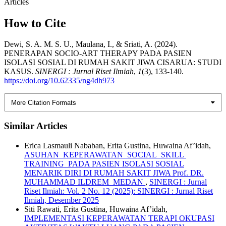
Articles
How to Cite
Dewi, S. A. M. S. U., Maulana, I., & Sriati, A. (2024).
PENERAPAN SOCIO-ART THERAPY PADA PASIEN
ISOLASI SOSIAL DI RUMAH SAKIT JIWA CISARUA: STUDI
KASUS.
SINERGI : Jurnal Riset Ilmiah
,
1
(3), 133-140.
https://doi.org/10.62335/ng4dh973
More Citation Formats
Similar Articles
Erica Lasmauli Nababan, Erita Gustina, Huwaina Af’idah,
ASUHAN KEPERAWATAN SOCIAL SKILL
TRAINING PADA PASIEN ISOLASI SOSIAL
MENARIK DIRI DI RUMAH SAKIT JIWA Prof. DR.
MUHAMMAD ILDREM MEDAN
,
SINERGI : Jurnal
Riset Ilmiah: Vol. 2 No. 12 (2025): SINERGI : Jurnal Riset
Ilmiah, Desember 2025
Siti Rawati, Erita Gustina, Huwaina Af’idah,
IMPLEMENTASI KEPERAWATAN TERAPI OKUPASI