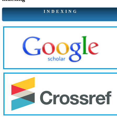
I N D E X I N G