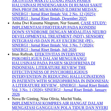
AKTIVITAS WAKTU LUANG PADA PASIEN
HALUSINASI PENDENGARAN DI RUMAH SAKIT
JIWA PROF.DR.MUHAMMAD ILDREM MEDAN
,
SINERGI : Jurnal Riset Ilmiah: Vol. 2 No. 12 (2025):
SINERGI : Jurnal Riset Ilmiah, Desember 2025
Anisa Dwi Kusuma Ningrum, Nur Susanti,
CASE STUDY:
IMPLEMENTASI FISIOTERAPI PADA KONDISI
DOWN SYNDROME DENGAN MODALITAS NEURO
DEVELOPMENTAL TREATMENT (NDT), SENSORY
INTEGRASI (SI) DAN PLAY EXCERCISE (PE)
,
SINERGI : Jurnal Riset Ilmiah: Vol. 3 No. 7 (2026):
SINERGI : Jurnal Riset Ilmiah, Juli 2026
Imas Rafiyah,
EFEKTIVITAS INTERVENSI
PSIKORELIGIUS DALAM MENGURANGI
HALUSINASI PADA PASIEN SKIZOFRENIA DI
INDONESIA: LITERATURE REVIEW THE
EFFECTIVENESS OF PSYCHORELIGIOUS
INTERVENTION IN REDUCING HALLUCINATIONS
IN PATIENTS WITH SCHIZOPHRENIA IN INDONESIA:
A LITERATURE REVIEW
,
SINERGI : Jurnal Riset Ilmiah:
Vol. 3 No. 1 (2026): SINERGI : Jurnal Riset Ilmiah, January
2026
Nova Br Ginting, Nina Olivia, Muchti Yuda,
IMPLEMENTASI KOMPRES AIR HANGAT DALAM
MENGATASI GANGGUAN POLA TIDUR DAN NYERI