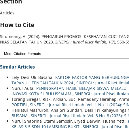
Section
Articles
How to Cite
Situmeang, A. (2024). PENGARUH PROMOSI KESEHATAN CUCI TAN
NIAS SELATAN TAHUN 2023.
SINERGI : Jurnal Riset Ilmiah
,
1
(7), 550-
More Citation Formats
Similar Articles
Lely Desi Uli Basana,
FAKTOR-FAKTOR YANG BERHUBUNGA
TAPANULI TENGAH TAHUN 2024
,
SINERGI : Jurnal Riset Ilmiah
Nurul Aufa,
PENINGKATAN HASIL BELAJAR SISWA MELAL
INOVASI KOTA SUBULUSSALAM
,
SINERGI : Jurnal Riset Ilmiah
Torang Siregar, Riski Ardian, Suci Ramadany Harahap, Ah
PORTIBI
,
SINERGI : Jurnal Riset Ilmiah: Vol. 1 No. 1 (2024): SI
Haniatul Masruroh, Ana Sri Gundari, Desi Tri Rahayuningsi
BUSANA
,
SINERGI : Jurnal Riset Ilmiah: Vol. 3 No. 8 (2026): S
Nurul Shabrina Utami Samosir, Eryati Darwin, Husna Yetti,
KELAS 3-5 SDN 10 LAMBUNG BUKIT
,
SINERGI : Jurnal Riset Il