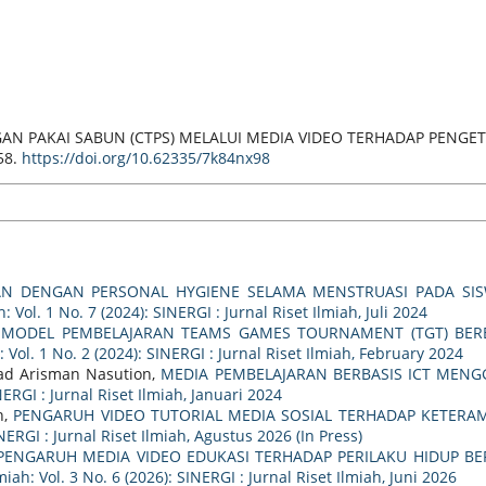
GAN PAKAI SABUN (CTPS) MELALUI MEDIA VIDEO TERHADAP PENGE
558.
https://doi.org/10.62335/7k84nx98
N DENGAN PERSONAL HYGIENE SELAMA MENSTRUASI PADA SI
: Vol. 1 No. 7 (2024): SINERGI : Jurnal Riset Ilmiah, Juli 2024
UI MODEL PEMBELAJARAN TEAMS GAMES TOURNAMENT (TGT) BE
: Vol. 1 No. 2 (2024): SINERGI : Jurnal Riset Ilmiah, February 2024
mad Arisman Nasution,
MEDIA PEMBELAJARAN BERBASIS ICT MEN
NERGI : Jurnal Riset Ilmiah, Januari 2024
h,
PENGARUH VIDEO TUTORIAL MEDIA SOSIAL TERHADAP KETERA
INERGI : Jurnal Riset Ilmiah, Agustus 2026 (In Press)
PENGARUH MEDIA VIDEO EDUKASI TERHADAP PERILAKU HIDUP BER
miah: Vol. 3 No. 6 (2026): SINERGI : Jurnal Riset Ilmiah, Juni 2026