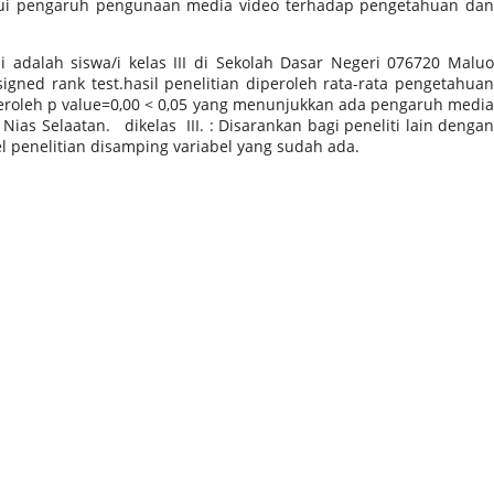
ui pengaruh pengunaan media video terhadap pengetahuan dan
 adalah siswa/i kelas III di Sekolah Dasar Negeri 076720 Maluo
gned rank test.hasil penelitian diperoleh rata-rata pengetahuan
iperoleh p value=0,00 < 0,05 yang menunjukkan ada pengaruh media
s Selaatan. dikelas III. : Disarankan bagi peneliti lain dengan
 penelitian disamping variabel yang sudah ada.