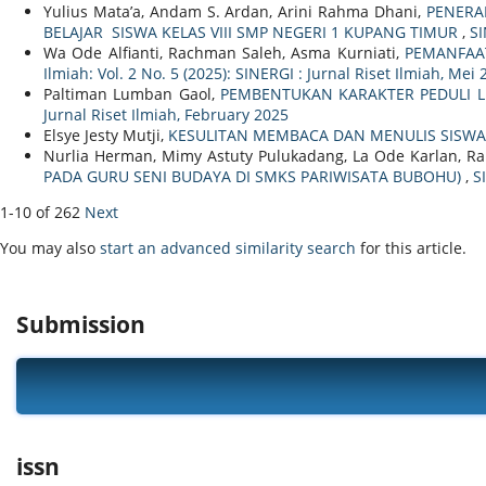
Yulius Mata’a, Andam S. Ardan, Arini Rahma Dhani,
PENERA
BELAJAR SISWA KELAS VIII SMP NEGERI 1 KUPANG TIMUR
,
SI
Wa Ode Alfianti, Rachman Saleh, Asma Kurniati,
PEMANFAAT
Ilmiah: Vol. 2 No. 5 (2025): SINERGI : Jurnal Riset Ilmiah, Mei
Paltiman Lumban Gaol,
PEMBENTUKAN KARAKTER PEDULI 
Jurnal Riset Ilmiah, February 2025
Elsye Jesty Mutji,
KESULITAN MEMBACA DAN MENULIS SISW
Nurlia Herman, Mimy Astuty Pulukadang, La Ode Karlan, Ra
PADA GURU SENI BUDAYA DI SMKS PARIWISATA BUBOHU)
,
S
1-10 of 262
Next
You may also
start an advanced similarity search
for this article.
Submission
issn