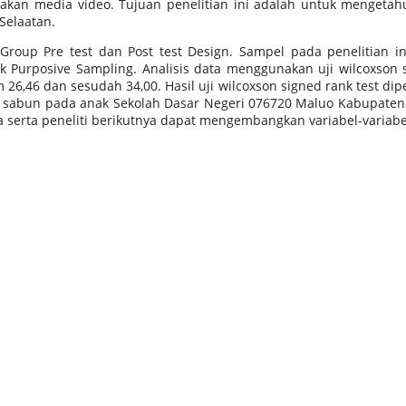
n media video. Tujuan penelitian ini adalah untuk mengetah
Selaatan.
roup Pre test dan Post test Design. Sampel pada penelitian ini
Purposive Sampling. Analisis data menggunakan uji wilcoxson si
 26,46 dan sesudah 34,00. Hasil uji wilcoxson signed rank test d
sabun pada anak Sekolah Dasar Negeri 076720 Maluo Kabupaten Nia
erta peneliti berikutnya dapat mengembangkan variabel-variabel