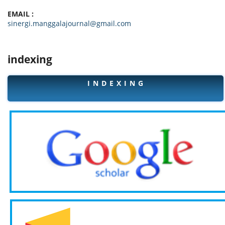
EMAIL :
sinergi.manggalajournal@gmail.com
indexing
I N D E X I N G