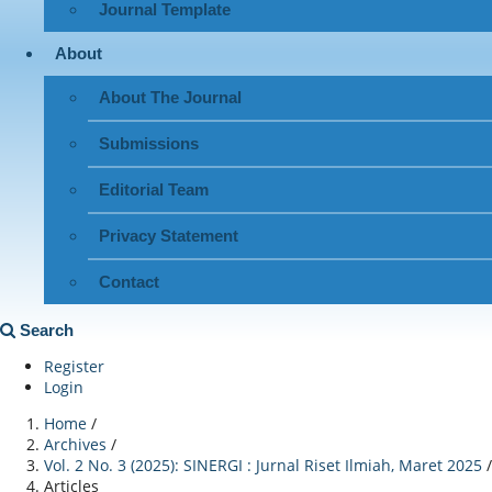
Journal Template
About
About The Journal
Submissions
Editorial Team
Privacy Statement
Contact
Search
Register
Login
Home
/
Archives
/
Vol. 2 No. 3 (2025): SINERGI : Jurnal Riset Ilmiah, Maret 2025
/
Articles