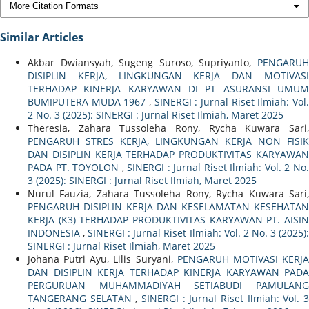
More Citation Formats
Similar Articles
Akbar Dwiansyah, Sugeng Suroso, Supriyanto,
PENGARUH
DISIPLIN KERJA, LINGKUNGAN KERJA DAN MOTIVASI
TERHADAP KINERJA KARYAWAN DI PT ASURANSI UMUM
BUMIPUTERA MUDA 1967
,
SINERGI : Jurnal Riset Ilmiah: Vol
2 No. 3 (2025): SINERGI : Jurnal Riset Ilmiah, Maret 2025
Theresia, Zahara Tussoleha Rony, Rycha Kuwara Sari,
PENGARUH STRES KERJA, LINGKUNGAN KERJA NON FISIK
DAN DISIPLIN KERJA TERHADAP PRODUKTIVITAS KARYAWAN
PADA PT. TOYOLON
,
SINERGI : Jurnal Riset Ilmiah: Vol. 2 No
3 (2025): SINERGI : Jurnal Riset Ilmiah, Maret 2025
Nurul Fauzia, Zahara Tussoleha Rony, Rycha Kuwara Sari,
PENGARUH DISIPLIN KERJA DAN KESELAMATAN KESEHATAN
KERJA (K3) TERHADAP PRODUKTIVITAS KARYAWAN PT. AISIN
INDONESIA
,
SINERGI : Jurnal Riset Ilmiah: Vol. 2 No. 3 (2025)
SINERGI : Jurnal Riset Ilmiah, Maret 2025
Johana Putri Ayu, Lilis Suryani,
PENGARUH MOTIVASI KERJ
DAN DISIPLIN KERJA TERHADAP KINERJA KARYAWAN PADA
PERGURUAN MUHAMMADIYAH SETIABUDI PAMULANG
TANGERANG SELATAN
,
SINERGI : Jurnal Riset Ilmiah: Vol. 