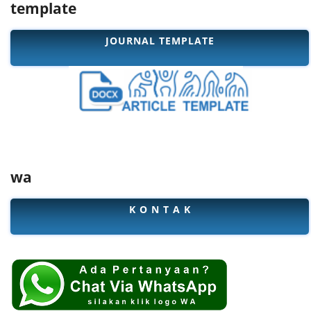
template
JOURNAL TEMPLATE
wa
K O N T A K