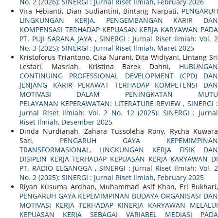
No. 2 (2026): SINERGI : Jurnal Riset Ilmiah, February 2026
Vira Febianti, Dian Sudiantini, Bintang Narpati,
PENGARUH
LINGKUNGAN KERJA, PENGEMBANGAN KARIR DAN
KOMPENSASI TERHADAP KEPUASAN KERJA KARYAWAN PADA
PT. PUJI SARANA JAYA
,
SINERGI : Jurnal Riset Ilmiah: Vol. 
No. 3 (2025): SINERGI : Jurnal Riset Ilmiah, Maret 2025
Kristoforus Triantono, Cika Nurani, Dita Widiyani, Lintang Sri
Lestari, Masriah, Kristina Barek Dohni,
HUBUNGAN
CONTINUING PROFESSIONAL DEVELOPMENT (CPD) DAN
JENJANG KARIR PERAWAT TERHADAP KOMPETENSI DAN
MOTIVASI DALAM PENINGKATAN MUTU
PELAYANAN KEPERAWATAN: LITERATURE REVIEW
,
SINERGI 
Jurnal Riset Ilmiah: Vol. 2 No. 12 (2025): SINERGI : Jurnal
Riset Ilmiah, Desember 2025
Dinda Nurdianah, Zahara Tussoleha Rony, Rycha Kuwara
Sari,
PENGARUH GAYA KEPEMIMPINAN
TRANSFORMASIONAL, LINGKUNGAN KERJA FISIK DAN
DISIPLIN KERJA TERHADAP KEPUASAN KERJA KARYAWAN DI
PT. RADIO ELGANGGA
,
SINERGI : Jurnal Riset Ilmiah: Vol. 
No. 2 (2025): SINERGI : Jurnal Riset Ilmiah, February 2025
Riyan Kusuma Ardhan, Muhammad Asif Khan, Eri Bukhari,
PENGARUH GAYA KEPEMIMPINAN BUDAYA ORGANISASI DAN
MOTIVASI KERJA TERHADAP KINERJA KARYAWAN MELALUI
KEPUASAN KERJA SEBAGAI VARIABEL MEDIASI PADA