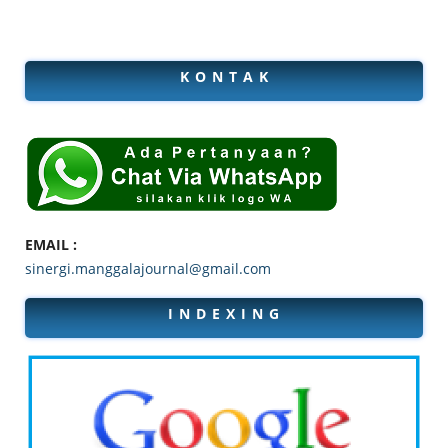
K O N T A K
EMAIL :
sinergi.manggalajournal@gmail.com
I N D E X I N G