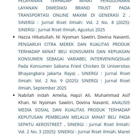
PELAYANAN TERHADAP MINAT PENGGUNAAN
LAYANAN DIMEDIASI BRAND TRUST PADA
TRANSPORTASI ONLINE MAXIM DI GENERASI Z
,
SINERGI : Jurnal Riset Ilmiah: Vol. 2 No. 8 (2025):
SINERGI : Jurnal Riset Ilmiah, Agustus 2025
Hazza Hibatullah, Ni Nyoman Sawitri, Dovina Navanti,
PENGARUH CITRA MEREK DAN KUALITAS PRODUK
TERHADAP MINAT BELI KONSUMEN DAN KEPUASAN
KONSUMEN SEBAGAI VARIABEL INTERVENING(Studi
Pada Konsumen Sabana Fried Chicken Di Universitas
Bhayangkara Jakarta Raya)
,
SINERGI : Jurnal Riset
Ilmiah: Vol. 2 No. 9 (2025): SINERGI : Jurnal Riset
Ilmiah, September 2025
Nabilah Indah Amelia, Hapzi Ali, Muhammad Asif
Khan, Ni Nyoman Sawitri, Dovina Navanti,
ANALISIS
MEDIA SOSIAL DAN KUALITAS PRODUK TERHADAP
KEPUTUSAN PEMBELIAN MELALUI MINAT BELI PADA
SEPATU AEROSTREET
,
SINERGI : Jurnal Riset Ilmiah:
Vol. 2 No. 3 (2025): SINERGI : Jurnal Riset Ilmiah, Maret