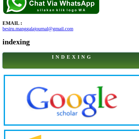
EMAIL :
besiru.manggalajournal@gmail.com
indexing
I N D E X I N G