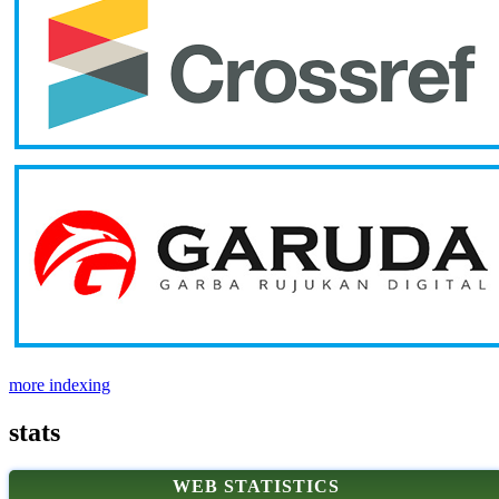
more indexing
stats
WEB STATISTICS