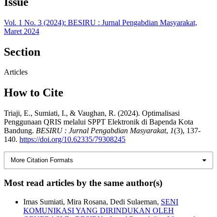
Issue
Vol. 1 No. 3 (2024): BESIRU : Jurnal Pengabdian Masyarakat,
Maret 2024
Section
Articles
How to Cite
Triaji, E., Sumiati, I., & Vaughan, R. (2024). Optimalisasi
Penggunaan QRIS melalui SPPT Elektronik di Bapenda Kota
Bandung.
BESIRU : Jurnal Pengabdian Masyarakat
,
1
(3), 137-
140.
https://doi.org/10.62335/79308245
More Citation Formats
Most read articles by the same author(s)
Imas Sumiati, Mira Rosana, Dedi Sulaeman,
SENI
KOMUNIKASI YANG DIRINDUKAN OLEH