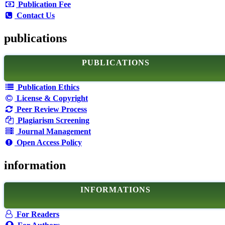
Publication Fee
Contact Us
publications
PUBLICATIONS
Publication Ethics
License & Copyright
Peer Review Process
Plagiarism Screening
Journal Management
Open Access Policy
information
INFORMATIONS
For Readers