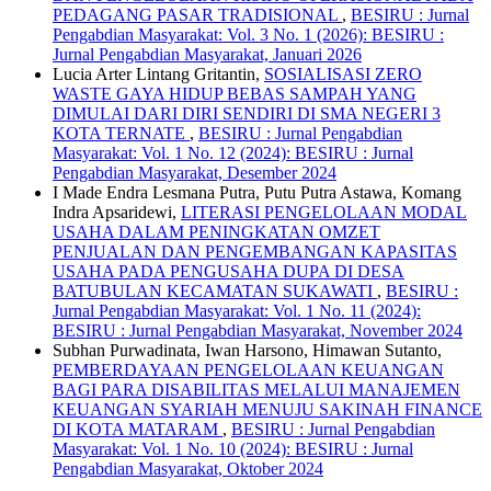
PEDAGANG PASAR TRADISIONAL
,
BESIRU : Jurnal
Pengabdian Masyarakat: Vol. 3 No. 1 (2026): BESIRU :
Jurnal Pengabdian Masyarakat, Januari 2026
Lucia Arter Lintang Gritantin,
SOSIALISASI ZERO
WASTE GAYA HIDUP BEBAS SAMPAH YANG
DIMULAI DARI DIRI SENDIRI DI SMA NEGERI 3
KOTA TERNATE
,
BESIRU : Jurnal Pengabdian
Masyarakat: Vol. 1 No. 12 (2024): BESIRU : Jurnal
Pengabdian Masyarakat, Desember 2024
I Made Endra Lesmana Putra, Putu Putra Astawa, Komang
Indra Apsaridewi,
LITERASI PENGELOLAAN MODAL
USAHA DALAM PENINGKATAN OMZET
PENJUALAN DAN PENGEMBANGAN KAPASITAS
USAHA PADA PENGUSAHA DUPA DI DESA
BATUBULAN KECAMATAN SUKAWATI
,
BESIRU :
Jurnal Pengabdian Masyarakat: Vol. 1 No. 11 (2024):
BESIRU : Jurnal Pengabdian Masyarakat, November 2024
Subhan Purwadinata, Iwan Harsono, Himawan Sutanto,
PEMBERDAYAAN PENGELOLAAN KEUANGAN
BAGI PARA DISABILITAS MELALUI MANAJEMEN
KEUANGAN SYARIAH MENUJU SAKINAH FINANCE
DI KOTA MATARAM
,
BESIRU : Jurnal Pengabdian
Masyarakat: Vol. 1 No. 10 (2024): BESIRU : Jurnal
Pengabdian Masyarakat, Oktober 2024