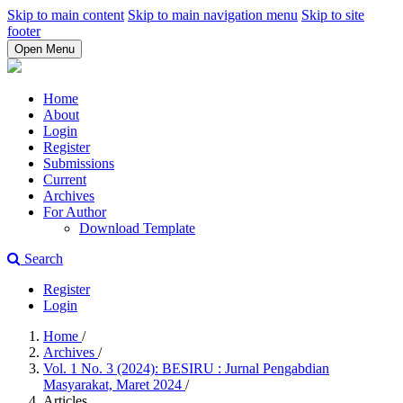
Skip to main content
Skip to main navigation menu
Skip to site
footer
Open Menu
Home
About
Login
Register
Submissions
Current
Archives
For Author
Download Template
Search
Register
Login
Home
/
Archives
/
Vol. 1 No. 3 (2024): BESIRU : Jurnal Pengabdian
Masyarakat, Maret 2024
/
Articles