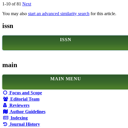
1-10 of 81
Next
You may also
start an advanced similarity search
for this article.
issn
ISSN
main
MAIN MENU
Focus and Scope
Editorial Team
Reviewers
Author Guidelines
Indexing
Journal History