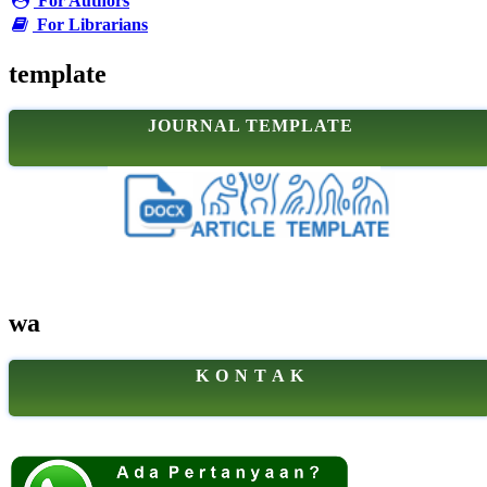
For Authors
For Librarians
template
JOURNAL TEMPLATE
wa
K O N T A K