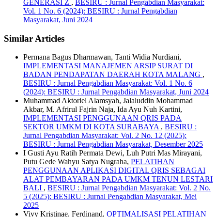
GENERASI Z
,
BESIRU : Jurnal Pengabdian Masyarakat:
Vol. 1 No. 6 (2024): BESIRU : Jurnal Pengabdian
Masyarakat, Juni 2024
Similar Articles
Permana Bagus Dharmawan, Tanti Widia Nurdiani,
IMPLEMENTASI MANAJEMEN ARSIP SURAT DI
BADAN PENDAPATAN DAERAH KOTA MALANG
,
BESIRU : Jurnal Pengabdian Masyarakat: Vol. 1 No. 6
(2024): BESIRU : Jurnal Pengabdian Masyarakat, Juni 2024
Muhammad Aktoriel Alamsyah, Jalaluddin Mohammad
Akbar, M. Afrirul Fajrin Naja, Ida Ayu Nuh Kartini,
IMPLEMENTASI PENGGUNAAN QRIS PADA
SEKTOR UMKM DI KOTA SURABAYA
,
BESIRU :
Jurnal Pengabdian Masyarakat: Vol. 2 No. 12 (2025):
BESIRU : Jurnal Pengabdian Masyarakat, Desember 2025
I Gusti Ayu Ratih Permata Dewi, Luh Putri Mas Mirayani,
Putu Gede Wahyu Satya Nugraha,
PELATIHAN
PENGGUNAAN APLIKASI DIGITAL QRIS SEBAGAI
ALAT PEMBAYARAN PADA UMKM TENUN LESTARI
BALI
,
BESIRU : Jurnal Pengabdian Masyarakat: Vol. 2 No.
5 (2025): BESIRU : Jurnal Pengabdian Masyarakat, Mei
2025
Vivy Kristinae, Ferdinand,
OPTIMALISASI PELATIHAN