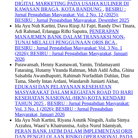
DIGITAL MARKETING PADA USAHA KULINER DI
KAWASAN BRAGA, KOTA BANDUNG
,
BESIRU :
Jurnal Pengabdian Masyarakat: Vol. 2 No. 12 (2025):
BESIRU : Jurnal Pengabdian Masyarakat, Desember 2025
Ida Ayu Nuh Kartini, Dava Rizqi Al Fajri, Randy Dwi Tinara,
Adi Rahmad, Erlangga Rifki Saputra,
PENERAPAN
MANAJEMEN BANK DALAM TRANSAKSI NON-
TUNAI MELALUI PENGGUNAAN QRIS BCA
,
BESIRU : Jurnal Pengabdian Masyarakat: Vol. 3 No. 1
(2026): BESIRU : Jurnal Pengabdian Masyarakat, Januari
2026
Parawansah, Henny Kasmawati, Yamin, Tridamayanti
Fataraing, Hutamy Viranda Rahman, Muh Aidil Adha, Ghina
Salsabila Awandhaputri, Rahimah Nurfadilah Dahlan, Dias
Tama, Sherly Intan Ardani, Wandarsih Juniarti Akbar,
EDUKASI DAN PELAYANAN KESEHATAN
MASYARAKAT DALAM KEGIATAN ROAD TO HARI
KESEHATAN NASIONAL (HKN) KOTA KENDARI
TAHUN 2025
,
BESIRU : Jurnal Pengabdian Masyarakat:
Vol. 3 No. 1 (2026): BESIRU : Jurnal Pengabdian
Masyarakat, Januari 2026
Ida Ayu Nuh Kartini, Riyana Astutik Ningsih, Aulia Sintya
Azzahra, Waasi’u Khairunnisa, Aulya Nurul Islamiyah,
PERAN BANK JATIM DALAM IMPLEMENTASI QRIS
DAN PENGELOLAAN RISIKO OPERASIONAL PADA