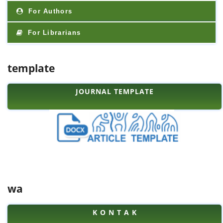
For Authors
For Librarians
template
JOURNAL TEMPLATE
wa
K O N T A K