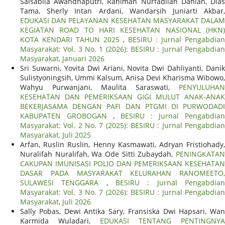
Salsabila Awandhaputri, Rahimah Nurfadilah Dahlan, Dias
Tama, Sherly Intan Ardani, Wandarsih Juniarti Akbar,
EDUKASI DAN PELAYANAN KESEHATAN MASYARAKAT DALAM
KEGIATAN ROAD TO HARI KESEHATAN NASIONAL (HKN)
KOTA KENDARI TAHUN 2025
,
BESIRU : Jurnal Pengabdian
Masyarakat: Vol. 3 No. 1 (2026): BESIRU : Jurnal Pengabdian
Masyarakat, Januari 2026
Sri Suwarni, Yovita Dwi Ariani, Novita Dwi Dahliyanti, Danik
Sulistyoningsih, Ummi Kalsum, Anisa Devi Kharisma Wibowo,
Wahyu Purwanjani, Maulita Saraswati,
PENYULUHAN
KESEHATAN DAN PEMERIKSAAN GIGI MULUT ANAK-ANAK
BEKERJASAMA DENGAN PAFI DAN PTGMI DI PURWODADI
KABUPATEN GROBOGAN
,
BESIRU : Jurnal Pengabdian
Masyarakat: Vol. 2 No. 7 (2025): BESIRU : Jurnal Pengabdian
Masyarakat, Juli 2025
Arfan, Ruslin Ruslin, Henny Kasmawati, Adryan Fristiohady,
Nuralifah Nuralifah, Wa Ode Sitti Zubaydah,
PENINGKATAN
CAKUPAN IMUNISASI POLIO DAN PEMERIKSAAN KESEHATAN
DASAR PADA MASYARAKAT KELURAHAN RANOMEETO,
SULAWESI TENGGARA
,
BESIRU : Jurnal Pengabdia
Masyarakat: Vol. 3 No. 7 (2026): BESIRU : Jurnal Pengabdian
Masyarakat, Juli 2026
Sally Pobas, Dewi Antika Sary, Fransiska Dwi Hapsari, Wan
Karmida Wuladari,
EDUKASI TENTANG PENTINGNYA