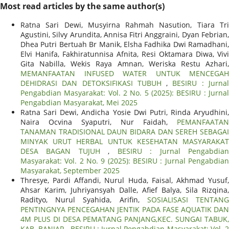
Most read articles by the same author(s)
Ratna Sari Dewi, Musyirna Rahmah Nasution, Tiara Tri
Agustini, Silvy Arundita, Annisa Fitri Anggraini, Dyan Febrian,
Dhea Putri Bertuah Br Manik, Elsha Fadhika Dwi Ramadhani,
Elvi Hanifa, Fakhiratunnisa Afnita, Resi Oktamara Diwa, Vivi
Gita Nabilla, Wekis Raya Amnan, Weriska Restu Azhari,
MEMANFAATAN INFUSED WATER UNTUK MENCEGAH
DEHIDRASI DAN DETOKSIFIKASI TUBUH
,
BESIRU : Jurna
Pengabdian Masyarakat: Vol. 2 No. 5 (2025): BESIRU : Jurnal
Pengabdian Masyarakat, Mei 2025
Ratna Sari Dewi, Andicha Yosie Dwi Putri, Rinda Aryudhini,
Naira Ocvina Syaputri, Nur Faidah,
PEMANFAATAN
TANAMAN TRADISIONAL DAUN BIDARA DAN SEREH SEBAGAI
MINYAK URUT HERBAL UNTUK KESEHATAN MASYARAKAT
DESA BAGAN TUJUH
,
BESIRU : Jurnal Pengabdia
Masyarakat: Vol. 2 No. 9 (2025): BESIRU : Jurnal Pengabdian
Masyarakat, September 2025
Thresye, Pardi Affandi, Nurul Huda, Faisal, Akhmad Yusuf,
Ahsar Karim, Juhriyansyah Dalle, Afief Balya, Sila Rizqina,
Radityo, Nurul Syahida, Arifin,
SOSIALISASI TENTAN
PENTINGNYA PENCEGAHAN JENTIK PADA FASE AQUATIK DAN
4M PLUS DI DESA PEMATANG PANJANG,KEC. SUNGAI TABUK,
KAB. BANJAR
,
BESIRU : Jurnal Pengabdian Masyarakat: Vol. 