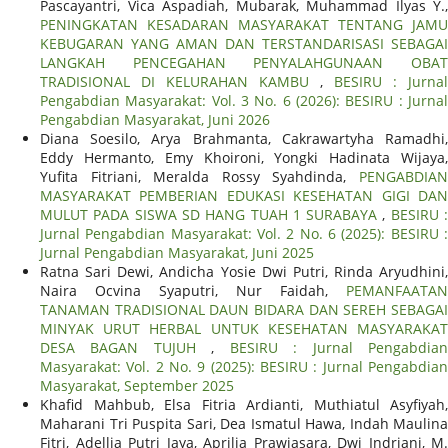
Pascayantri, Vica Aspadiah, Mubarak, Muhammad Ilyas Y.,
PENINGKATAN KESADARAN MASYARAKAT TENTANG JAMU
KEBUGARAN YANG AMAN DAN TERSTANDARISASI SEBAGAI
LANGKAH PENCEGAHAN PENYALAHGUNAAN OBAT
TRADISIONAL DI KELURAHAN KAMBU
,
BESIRU : Jurnal
Pengabdian Masyarakat: Vol. 3 No. 6 (2026): BESIRU : Jurnal
Pengabdian Masyarakat, Juni 2026
Diana Soesilo, Arya Brahmanta, Cakrawartyha Ramadhi,
Eddy Hermanto, Emy Khoironi, Yongki Hadinata Wijaya,
Yufita Fitriani, Meralda Rossy Syahdinda,
PENGABDIAN
MASYARAKAT PEMBERIAN EDUKASI KESEHATAN GIGI DAN
MULUT PADA SISWA SD HANG TUAH 1 SURABAYA
,
BESIRU 
Jurnal Pengabdian Masyarakat: Vol. 2 No. 6 (2025): BESIRU :
Jurnal Pengabdian Masyarakat, Juni 2025
Ratna Sari Dewi, Andicha Yosie Dwi Putri, Rinda Aryudhini,
Naira Ocvina Syaputri, Nur Faidah,
PEMANFAATAN
TANAMAN TRADISIONAL DAUN BIDARA DAN SEREH SEBAGAI
MINYAK URUT HERBAL UNTUK KESEHATAN MASYARAKAT
DESA BAGAN TUJUH
,
BESIRU : Jurnal Pengabdia
Masyarakat: Vol. 2 No. 9 (2025): BESIRU : Jurnal Pengabdian
Masyarakat, September 2025
Khafid Mahbub, Elsa Fitria Ardianti, Muthiatul Asyfiyah,
Maharani Tri Puspita Sari, Dea Ismatul Hawa, Indah Maulina
Fitri, Adellia Putri Jaya, Aprilia Prawiasara, Dwi Indriani, M.