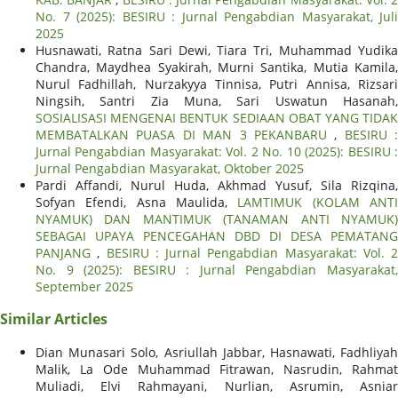
No. 7 (2025): BESIRU : Jurnal Pengabdian Masyarakat, Juli
2025
Husnawati, Ratna Sari Dewi, Tiara Tri, Muhammad Yudika
Chandra, Maydhea Syakirah, Murni Santika, Mutia Kamila,
Nurul Fadhillah, Nurzakyya Tinnisa, Putri Annisa, Rizsari
Ningsih, Santri Zia Muna, Sari Uswatun Hasanah,
SOSIALISASI MENGENAI BENTUK SEDIAAN OBAT YANG TIDAK
MEMBATALKAN PUASA DI MAN 3 PEKANBARU
,
BESIRU :
Jurnal Pengabdian Masyarakat: Vol. 2 No. 10 (2025): BESIRU :
Jurnal Pengabdian Masyarakat, Oktober 2025
Pardi Affandi, Nurul Huda, Akhmad Yusuf, Sila Rizqina,
Sofyan Efendi, Asna Maulida,
LAMTIMUK (KOLAM ANT
NYAMUK) DAN MANTIMUK (TANAMAN ANTI NYAMUK)
SEBAGAI UPAYA PENCEGAHAN DBD DI DESA PEMATANG
PANJANG
,
BESIRU : Jurnal Pengabdian Masyarakat: Vol. 2
No. 9 (2025): BESIRU : Jurnal Pengabdian Masyarakat,
September 2025
Similar Articles
Dian Munasari Solo, Asriullah Jabbar, Hasnawati, Fadhliyah
Malik, La Ode Muhammad Fitrawan, Nasrudin, Rahmat
Muliadi, Elvi Rahmayani, Nurlian, Asrumin, Asniar