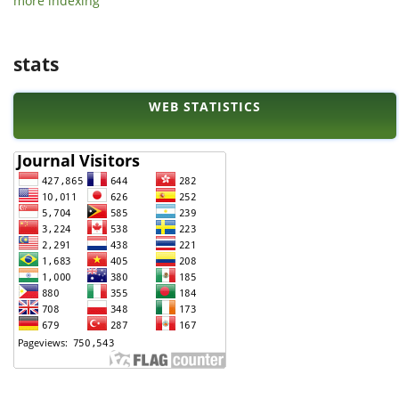
more indexing
stats
WEB STATISTICS