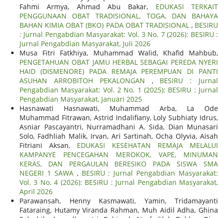
Fahmi Armya, Ahmad Abu Bakar,
EDUKASI TERKAI
PENGGUNAAN OBAT TRADISIONAL, TOGA, DAN BAHAYA
BAHAN KIMIA OBAT (BKO) PADA OBAT TRADISIONAL
,
BESIRU
: Jurnal Pengabdian Masyarakat: Vol. 3 No. 7 (2026): BESIRU :
Jurnal Pengabdian Masyarakat, Juli 2026
Musa Fitri Fatkhiya, Muhammad Walid, Khafid Mahbub,
PENGETAHUAN OBAT JAMU HERBAL SEBAGAI PEREDA NYERI
HAID (DISMENORE) PADA REMAJA PEREMPUAN DI PANTI
ASUHAN ARROBITOH PEKALONGAN
,
BESIRU : Jurna
Pengabdian Masyarakat: Vol. 2 No. 1 (2025): BESIRU : Jurnal
Pengabdian Masyarakat, Januari 2025
Hasnawati Hasnawati, Muhammad Arba, La Ode
Muhammad Fitrawan, Astrid Indalifiany, Loly Subhiaty Idrus,
Asniar Pascayantri, Nurramadhani A. Sida, Dian Munasari
Solo, Fadhliah Malik, Irvan, Ari Sartinah, Ocha Olyvia, Aisah
Fitriani Aksan,
EDUKASI KESEHATAN REMAJA MELALUI
KAMPANYE PENCEGAHAN MEROKOK, VAPE, MINUMAN
KERAS, DAN PERGAULAN BERESIKO PADA SISWA SMA
NEGERI 1 SAWA
,
BESIRU : Jurnal Pengabdian Masyarakat:
Vol. 3 No. 4 (2026): BESIRU : Jurnal Pengabdian Masyarakat,
April 2026
Parawansah, Henny Kasmawati, Yamin, Tridamayanti
Fataraing, Hutamy Viranda Rahman, Muh Aidil Adha, Ghina