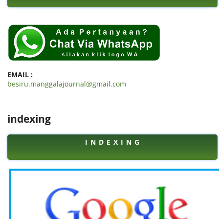
EMAIL :
besiru.manggalajournal@gmail.com
indexing
I N D E X I N G