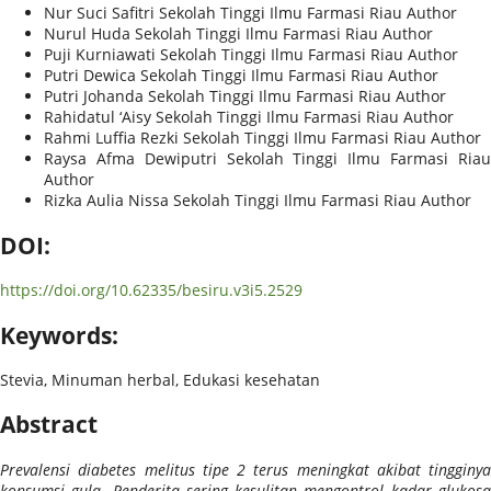
Nur Suci Safitri
Sekolah Tinggi Ilmu Farmasi Riau
Author
Nurul Huda
Sekolah Tinggi Ilmu Farmasi Riau
Author
Puji Kurniawati
Sekolah Tinggi Ilmu Farmasi Riau
Author
Putri Dewica
Sekolah Tinggi Ilmu Farmasi Riau
Author
Putri Johanda
Sekolah Tinggi Ilmu Farmasi Riau
Author
Rahidatul ‘Aisy
Sekolah Tinggi Ilmu Farmasi Riau
Author
Rahmi Luffia Rezki
Sekolah Tinggi Ilmu Farmasi Riau
Author
Raysa Afma Dewiputri
Sekolah Tinggi Ilmu Farmasi Ria
Author
Rizka Aulia Nissa
Sekolah Tinggi Ilmu Farmasi Riau
Author
DOI:
https://doi.org/10.62335/besiru.v3i5.2529
Keywords:
Stevia, Minuman herbal, Edukasi kesehatan
Abstract
Prevalensi diabetes melitus tipe 2 terus meningkat akibat tingginya
konsumsi gula. Penderita sering kesulitan mengontrol kadar glukosa