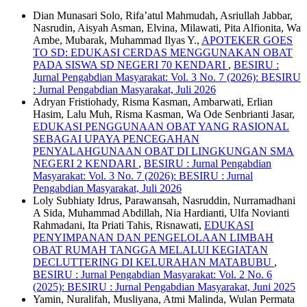
Dian Munasari Solo, Rifa’atul Mahmudah, Asriullah Jabbar,
Nasrudin, Aisyah Asman, Elvina, Milawati, Pita Alfionita, Wa
Ambe, Mubarak, Muhammad Ilyas Y.,
APOTEKER GOES
TO SD: EDUKASI CERDAS MENGGUNAKAN OBAT
PADA SISWA SD NEGERI 70 KENDARI
,
BESIRU :
Jurnal Pengabdian Masyarakat: Vol. 3 No. 7 (2026): BESIRU
: Jurnal Pengabdian Masyarakat, Juli 2026
Adryan Fristiohady, Risma Kasman, Ambarwati, Erlian
Hasim, Lalu Muh, Risma Kasman, Wa Ode Senbrianti Jasar,
EDUKASI PENGGUNAAN OBAT YANG RASIONAL
SEBAGAI UPAYA PENCEGAHAN
PENYALAHGUNAAN OBAT DI LINGKUNGAN SMA
NEGERI 2 KENDARI
,
BESIRU : Jurnal Pengabdian
Masyarakat: Vol. 3 No. 7 (2026): BESIRU : Jurnal
Pengabdian Masyarakat, Juli 2026
Loly Subhiaty Idrus, Parawansah, Nasruddin, Nurramadhani
A Sida, Muhammad Abdillah, Nia Hardianti, Ulfa Novianti
Rahmadani, Ita Priati Tahis, Risnawati,
EDUKASI
PENYIMPANAN DAN PENGELOLAAN LIMBAH
OBAT RUMAH TANGGA MELALUI KEGIATAN
DECLUTTERING DI KELURAHAN MATABUBU
,
BESIRU : Jurnal Pengabdian Masyarakat: Vol. 2 No. 6
(2025): BESIRU : Jurnal Pengabdian Masyarakat, Juni 2025
Yamin, Nuralifah, Musliyana, Atmi Malinda, Wulan Permata