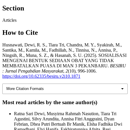
Section
Articles
How to Cite
Husnawati, Dewi, R. S., Tiara Tri, Chandra, M. Y., Syakirah, M.,
Santika, M., Kamila, M., Fadhillah, N., Tinnisa, N., Annisa, P.,
Ningsih, R., Muna, S. Z., & Hasanah, S. U. (2025). SOSIALISASI
MENGENAI BENTUK SEDIAAN OBAT YANG TIDAK
MEMBATALKAN PUASA DI MAN 3 PEKANBARU.
BESIRU
: Jurnal Pengabdian Masyarakat
,
2
(10), 996-1006.
https://doi.org/10.62335/besiru.v2i10.1871
More Citation Formats
Most read articles by the same author(s)
Ratna Sari Dewi, Musyirna Rahmah Nasution, Tiara Tri
Agustini, Silvy Arundita, Annisa Fitri Anggraini, Dyan
Febrian, Dhea Putri Bertuah Br Manik, Elsha Fadhika Dwi
Ramadhani, Elvi Hanifa, Fakhiratunnisa Afnita, Resi