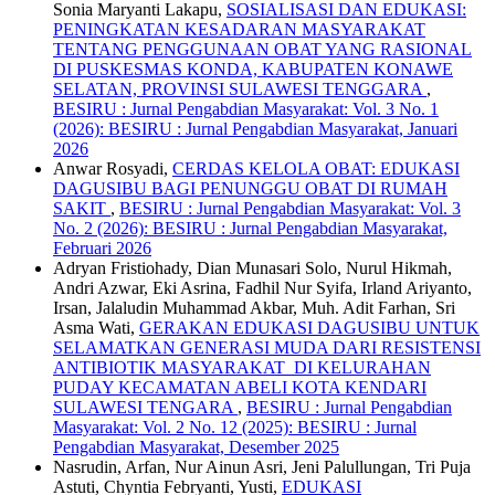
Sonia Maryanti Lakapu,
SOSIALISASI DAN EDUKASI:
PENINGKATAN KESADARAN MASYARAKAT
TENTANG PENGGUNAAN OBAT YANG RASIONAL
DI PUSKESMAS KONDA, KABUPATEN KONAWE
SELATAN, PROVINSI SULAWESI TENGGARA
,
BESIRU : Jurnal Pengabdian Masyarakat: Vol. 3 No. 1
(2026): BESIRU : Jurnal Pengabdian Masyarakat, Januari
2026
Anwar Rosyadi,
CERDAS KELOLA OBAT: EDUKASI
DAGUSIBU BAGI PENUNGGU OBAT DI RUMAH
SAKIT
,
BESIRU : Jurnal Pengabdian Masyarakat: Vol. 3
No. 2 (2026): BESIRU : Jurnal Pengabdian Masyarakat,
Februari 2026
Adryan Fristiohady, Dian Munasari Solo, Nurul Hikmah,
Andri Azwar, Eki Asrina, Fadhil Nur Syifa, Irland Ariyanto,
Irsan, Jalaludin Muhammad Akbar, Muh. Adit Farhan, Sri
Asma Wati,
GERAKAN EDUKASI DAGUSIBU UNTUK
SELAMATKAN GENERASI MUDA DARI RESISTENSI
ANTIBIOTIK MASYARAKAT DI KELURAHAN
PUDAY KECAMATAN ABELI KOTA KENDARI
SULAWESI TENGARA
,
BESIRU : Jurnal Pengabdian
Masyarakat: Vol. 2 No. 12 (2025): BESIRU : Jurnal
Pengabdian Masyarakat, Desember 2025
Nasrudin, Arfan, Nur Ainun Asri, Jeni Palullungan, Tri Puja
Astuti, Chyntia Febryanti, Yusti,
EDUKASI