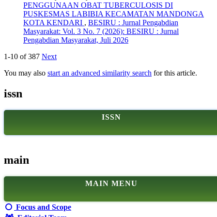
PENGGUNAAN OBAT TUBERCULOSIS DI
PUSKESMAS LABIBIA KECAMATAN MANDONGA
KOTA KENDARI
,
BESIRU : Jurnal Pengabdian
Masyarakat: Vol. 3 No. 7 (2026): BESIRU : Jurnal
Pengabdian Masyarakat, Juli 2026
1-10 of 387
Next
You may also
start an advanced similarity search
for this article.
issn
ISSN
main
MAIN MENU
Focus and Scope