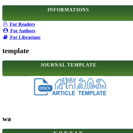
INFORMATIONS
For Readers
For Authors
For Librarians
template
JOURNAL TEMPLATE
wa