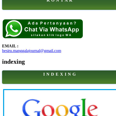
K O N T A K
EMAIL :
besiru.manggalajournal@gmail.com
indexing
I N D E X I N G