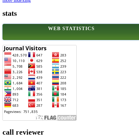
more indexing
stats
WEB STATISTICS
call reviewer