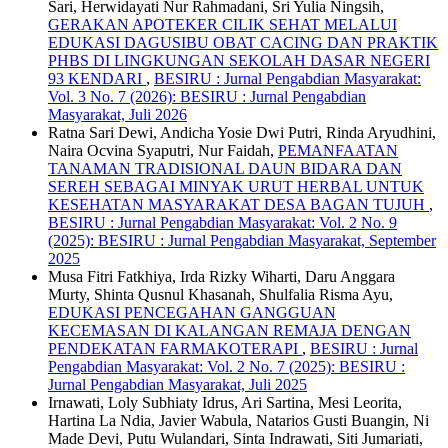
Sari, Herwidayati Nur Rahmadani, Sri Yulia Ningsih,
GERAKAN APOTEKER CILIK SEHAT MELALUI
EDUKASI DAGUSIBU OBAT CACING DAN PRAKTIK
PHBS DI LINGKUNGAN SEKOLAH DASAR NEGERI
93 KENDARI
,
BESIRU : Jurnal Pengabdian Masyarakat:
Vol. 3 No. 7 (2026): BESIRU : Jurnal Pengabdian
Masyarakat, Juli 2026
Ratna Sari Dewi, Andicha Yosie Dwi Putri, Rinda Aryudhini,
Naira Ocvina Syaputri, Nur Faidah,
PEMANFAATAN
TANAMAN TRADISIONAL DAUN BIDARA DAN
SEREH SEBAGAI MINYAK URUT HERBAL UNTUK
KESEHATAN MASYARAKAT DESA BAGAN TUJUH
,
BESIRU : Jurnal Pengabdian Masyarakat: Vol. 2 No. 9
(2025): BESIRU : Jurnal Pengabdian Masyarakat, September
2025
Musa Fitri Fatkhiya, Irda Rizky Wiharti, Daru Anggara
Murty, Shinta Qusnul Khasanah, Shulfalia Risma Ayu,
EDUKASI PENCEGAHAN GANGGUAN
KECEMASAN DI KALANGAN REMAJA DENGAN
PENDEKATAN FARMAKOTERAPI
,
BESIRU : Jurnal
Pengabdian Masyarakat: Vol. 2 No. 7 (2025): BESIRU :
Jurnal Pengabdian Masyarakat, Juli 2025
Irnawati, Loly Subhiaty Idrus, Ari Sartina, Mesi Leorita,
Hartina La Ndia, Javier Wabula, Natarios Gusti Buangin, Ni
Made Devi, Putu Wulandari, Sinta Indrawati, Siti Jumariati,