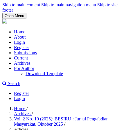
Skip to main content
Skip to main navigation menu
Skip to site
footer
Open Menu
Home
About
Login
Register
Submissions
Current
Archives
For Author
Download Template
Search
Register
Login
Home
/
Archives
/
Vol. 2 No. 10 (2025): BESIRU : Jurnal Pengabdian
Masyarakat, Oktober 2025
/
Articles