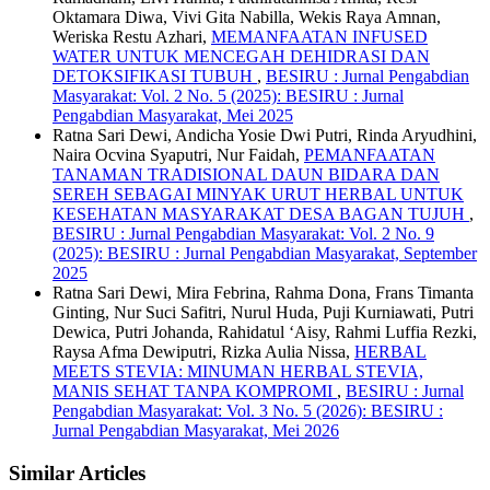
Oktamara Diwa, Vivi Gita Nabilla, Wekis Raya Amnan,
Weriska Restu Azhari,
MEMANFAATAN INFUSED
WATER UNTUK MENCEGAH DEHIDRASI DAN
DETOKSIFIKASI TUBUH
,
BESIRU : Jurnal Pengabdian
Masyarakat: Vol. 2 No. 5 (2025): BESIRU : Jurnal
Pengabdian Masyarakat, Mei 2025
Ratna Sari Dewi, Andicha Yosie Dwi Putri, Rinda Aryudhini,
Naira Ocvina Syaputri, Nur Faidah,
PEMANFAATAN
TANAMAN TRADISIONAL DAUN BIDARA DAN
SEREH SEBAGAI MINYAK URUT HERBAL UNTUK
KESEHATAN MASYARAKAT DESA BAGAN TUJUH
,
BESIRU : Jurnal Pengabdian Masyarakat: Vol. 2 No. 9
(2025): BESIRU : Jurnal Pengabdian Masyarakat, September
2025
Ratna Sari Dewi, Mira Febrina, Rahma Dona, Frans Timanta
Ginting, Nur Suci Safitri, Nurul Huda, Puji Kurniawati, Putri
Dewica, Putri Johanda, Rahidatul ‘Aisy, Rahmi Luffia Rezki,
Raysa Afma Dewiputri, Rizka Aulia Nissa,
HERBAL
MEETS STEVIA: MINUMAN HERBAL STEVIA,
MANIS SEHAT TANPA KOMPROMI
,
BESIRU : Jurnal
Pengabdian Masyarakat: Vol. 3 No. 5 (2026): BESIRU :
Jurnal Pengabdian Masyarakat, Mei 2026
Similar Articles