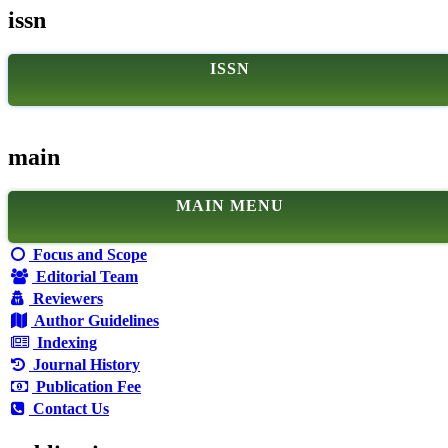
issn
ISSN
main
MAIN MENU
Focus and Scope
Editorial Team
Reviewers
Author Guidelines
Indexing
Journal History
Publication Fee
Contact Us