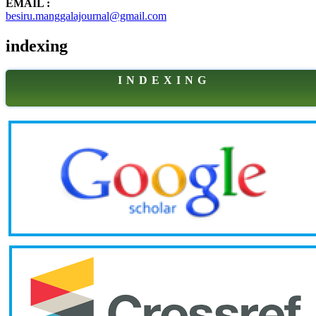
EMAIL :
besiru.manggalajournal@gmail.com
indexing
I N D E X I N G