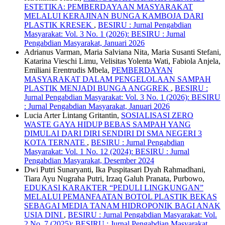
ESTETIKA: PEMBERDAYAAN MASYARAKAT
MELALUI KERAJINAN BUNGA KAMBOJA DARI
PLASTIK KRESEK
,
BESIRU : Jurnal Pengabdian
Masyarakat: Vol. 3 No. 1 (2026): BESIRU : Jurnal
Pengabdian Masyarakat, Januari 2026
Adrianus Varman, Maria Salviana Nita, Maria Susanti Stefani,
Katarina Vieschi Limu, Velisitas Yolenta Wati, Fabiola Anjela,
Emiliani Erentrudis Mbela,
PEMBERDAYAN
MASYARAKAT DALAM PENGELOLAAN SAMPAH
PLASTIK MENJADI BUNGA ANGGREK
,
BESIRU :
Jurnal Pengabdian Masyarakat: Vol. 3 No. 1 (2026): BESIRU
: Jurnal Pengabdian Masyarakat, Januari 2026
Lucia Arter Lintang Gritantin,
SOSIALISASI ZERO
WASTE GAYA HIDUP BEBAS SAMPAH YANG
DIMULAI DARI DIRI SENDIRI DI SMA NEGERI 3
KOTA TERNATE
,
BESIRU : Jurnal Pengabdian
Masyarakat: Vol. 1 No. 12 (2024): BESIRU : Jurnal
Pengabdian Masyarakat, Desember 2024
Dwi Putri Sunaryanti, Ika Puspitasari Dyah Rahmadhani,
Tiara Ayu Nugraha Putri, Irzaq Galuh Pranata, Purbowo,
EDUKASI KARAKTER “PEDULI LINGKUNGAN”
MELALUI PEMANFAATAN BOTOL PLASTIK BEKAS
SEBAGAI MEDIA TANAM HIDROPONIK BAGI ANAK
USIA DINI
,
BESIRU : Jurnal Pengabdian Masyarakat: Vol.
2 No. 7 (2025): BESIRU : Jurnal Pengabdian Masyarakat,