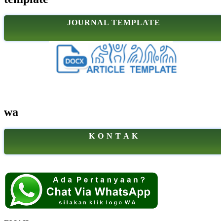
JOURNAL TEMPLATE
wa
K O N T A K