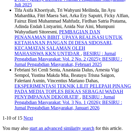
Juli 2025
Tifa Asifa Khoeriyah, Tri Wahyuni Meilinda, Iin Ayu
Mahardika, Fitri Maera Sari, Arka Ery Saputri, Ficky Alfian,
Fairuz Binti Muhammad Mahfudz, Firdhan Satria Pratama,
Adinda Endah Listyarini, Anida Nur Aini, Mumpuni
Wahyudiarti Sitoresmi,
PEMBAGIAN DAN
PENANAMAN BIBIT, UPAYA REALISASI UNTUK
KETAHANAN PANGAN DI DESA SIDOSARI,
KECAMATAN SALAMAN OLEH
MAHASISWA KKN UNTIDAR
,
BESIRU : Jurnal
Pengabdian Masyarakat: Vol. 2 No. 2 (2025): BESIRU :
Jurnal Pengabdian Masyarakat, Februari 2025
Febriani Sri Cenli Senta, Anastasia Dalus, Arnesta Vigi
Sempol, Yustina Makda Mia, Beatayu Trisna Saigon,
Faleriani Asmin, Vincentius Mariano Dahas,
EKSPERIMENTASI TEKNIK LILIT PELEPAH PINANG
PADA MEDIA TOPLES BEKAS SEBAGAI WADAH
PENYIMPANAN DEKORATIF
,
BESIRU : Jurnal
Pengabdian Masyarakat: Vol. 3 No. 1 (2026): BESIRU :
Jurnal Pengabdian Masyarakat, Januari 2026
1-10 of 15
Next
You may also
start an advanced similarity search
for this article.