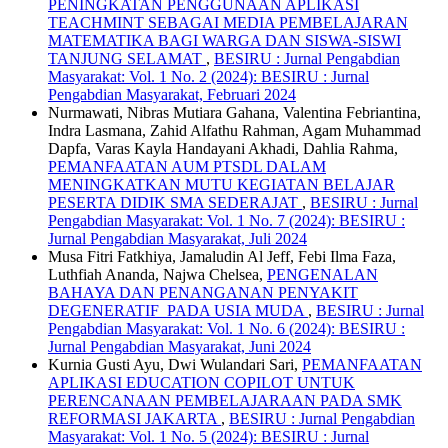
PENINGKATAN PENGGUNAAN APLIKASI
TEACHMINT SEBAGAI MEDIA PEMBELAJARAN
MATEMATIKA BAGI WARGA DAN SISWA-SISWI
TANJUNG SELAMAT
,
BESIRU : Jurnal Pengabdian
Masyarakat: Vol. 1 No. 2 (2024): BESIRU : Jurnal
Pengabdian Masyarakat, Februari 2024
Nurmawati, Nibras Mutiara Gahana, Valentina Febriantina,
Indra Lasmana, Zahid Alfathu Rahman, Agam Muhammad
Dapfa, Varas Kayla Handayani Akhadi, Dahlia Rahma,
PEMANFAATAN AUM PTSDL DALAM
MENINGKATKAN MUTU KEGIATAN BELAJAR
PESERTA DIDIK SMA SEDERAJAT
,
BESIRU : Jurnal
Pengabdian Masyarakat: Vol. 1 No. 7 (2024): BESIRU :
Jurnal Pengabdian Masyarakat, Juli 2024
Musa Fitri Fatkhiya, Jamaludin Al Jeff, Febi Ilma Faza,
Luthfiah Ananda, Najwa Chelsea,
PENGENALAN
BAHAYA DAN PENANGANAN PENYAKIT
DEGENERATIF PADA USIA MUDA
,
BESIRU : Jurnal
Pengabdian Masyarakat: Vol. 1 No. 6 (2024): BESIRU :
Jurnal Pengabdian Masyarakat, Juni 2024
Kurnia Gusti Ayu, Dwi Wulandari Sari,
PEMANFAATAN
APLIKASI EDUCATION COPILOT UNTUK
PERENCANAAN PEMBELAJARAAN PADA SMK
REFORMASI JAKARTA
,
BESIRU : Jurnal Pengabdian
Masyarakat: Vol. 1 No. 5 (2024): BESIRU : Jurnal