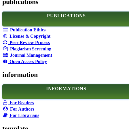
publications
PUBLICATIONS
Publication Ethics
License & Copyright
Peer Review Process
Plagiarism Screening
Journal Management
Open Access Policy
information
INFORMATIONS
For Readers
For Authors
For Librarians
template