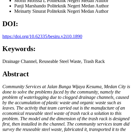
Morin Morissa L
Politeknik Negeri Medan
Author
Panji Marshando
Politeknik Negeri Medan
Author
Meinarty Sinurat
Politeknik Negeri Medan
Author
DOI:
https://doi.org/10.62335/besiru.v2i10.1890
Keywords:
Drainage Channel, Reuseable Steel Waste, Trash Rack
Abstract
Community Services at Jalan Bunga Wijaya Kesuma, Medan City is
done to solve the problems faced by the community, namely the
problem of waterlogging due to clogged drainage channels, caused
by the accumulation of plastic waste and organic waste such as
leaves. The activity that team carried out is the manufacture of an
economical reuseable steel waste of trash rack a solution to this
problem. The model and the dimension of the trash rack is designed
first, then installed in the channel. The community services team did
survey the reuseable steel waste, fabricated it, transported it to the