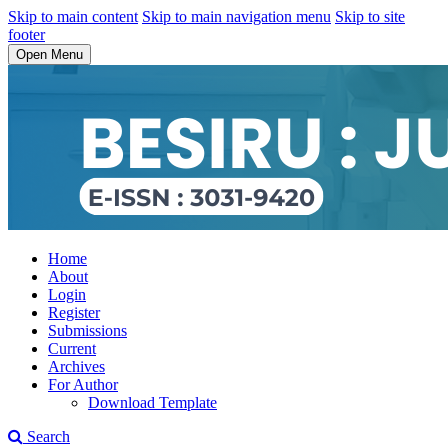
Skip to main content
Skip to main navigation menu
Skip to site
footer
Open Menu
Home
About
Login
Register
Submissions
Current
Archives
For Author
Download Template
Search