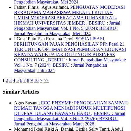
Pengabdian Masyarakat, Mei 2024
Fathan Fihrisi, Agus Arifandi,
PENGUATAN MODERASI
BERAGAMA MAHASISWA MELALUI KULIAH
UMUM MODERASI BERAGAMA DI MASJID AL-
HIKMAH UNIVERSITAS JEMBER
,
BESIRU : Jurnal
Pengabdian Masyarakat: Vol. 1 No. 5 (2024): BESIRU :
Jurnal Pengabdian Masyarakat, Mei 2024
I Gusti Putu Eka Rustiana Dewi,
SOSIALISASI
PERHITUNGAN PAJAK PENGHASILAN PPh Pasal 21
TER UNTUK OPTIMALISASI PEMBERIAN EDUKASI
KEPADA WAJIB PAJAK DI PT YOUR BUSINESS
CONSULTING
,
BESIRU : Jurnal Pengabdian Masyarakat:
Vol. 1 No. 7 (2024): BESIRU : Jurnal Pengabdian
Masyarakat, Juli 2024
1
2
3
4
5
6
7
8
9
10
>
>>
Similar Articles
Agus Susanti,
ECO ENZYME: PENGOLAHAN SAMPAH
RUMAH TANGGA MENJADI PUPUK MULTIFUNGSI
DI DESA TULANG BAWANG BARU
,
BESIRU : Jurnal
Pengabdian Masyarakat: Vol. 3 No. 3 (2026): BESIRU :
Jurnal Pengabdian Masyarakat, Maret 2026
Mohamad Ikbal Riski A. Danial, Cicilia Selry Tanri, Abdul