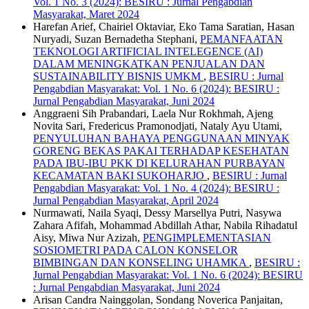
Vol. 1 No. 3 (2024): BESIRU : Jurnal Pengabdian
Masyarakat, Maret 2024
Harefan Arief, Chairiel Oktaviar, Eko Tama Saratian, Hasan
Nuryadi, Suzan Bernadetha Stephani,
PEMANFAATAN
TEKNOLOGI ARTIFICIAL INTELEGENCE (AI)
DALAM MENINGKATKAN PENJUALAN DAN
SUSTAINABILITY BISNIS UMKM
,
BESIRU : Jurnal
Pengabdian Masyarakat: Vol. 1 No. 6 (2024): BESIRU :
Jurnal Pengabdian Masyarakat, Juni 2024
Anggraeni Sih Prabandari, Laela Nur Rokhmah, Ajeng
Novita Sari, Fredericus Pramonodjati, Nataly Ayu Utami,
PENYULUHAN BAHAYA PENGGUNAAN MINYAK
GORENG BEKAS PAKAI TERHADAP KESEHATAN
PADA IBU-IBU PKK DI KELURAHAN PURBAYAN
KECAMATAN BAKI SUKOHARJO
,
BESIRU : Jurnal
Pengabdian Masyarakat: Vol. 1 No. 4 (2024): BESIRU :
Jurnal Pengabdian Masyarakat, April 2024
Nurmawati, Naila Syaqi, Dessy Marsellya Putri, Nasywa
Zahara Afifah, Mohammad Abdillah Athar, Nabila Rihadatul
Aisy, Miwa Nur Azizah,
PENGIMPLEMENTASIAN
SOSIOMETRI PADA CALON KONSELOR
BIMBINGAN DAN KONSELING UHAMKA
,
BESIRU :
Jurnal Pengabdian Masyarakat: Vol. 1 No. 6 (2024): BESIRU
: Jurnal Pengabdian Masyarakat, Juni 2024
Arisan Candra Nainggolan, Sondang Noverica Panjaitan,