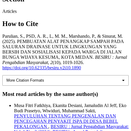
Articles
How to Cite
Parulian, S., PSD, A. R., L, M. M., Marshando, P., & Sinurat, M.
(2025). PEMBUATAN ALAT PENANGKAP SAMPAH PADA
SALURAN DRAINASE UNTUK LINGKUNGAN YANG
BERSIH DAN SOSIALISASI KEPADA WARGA DI JALAN
BUNGA WIJAYA KESUMA, KOTA MEDAN.
BESIRU : Jurnal
Pengabdian Masyarakat
,
2
(10), 1019-1026.
https://doi.org/10.62335/besiru.v2i10.1890
More Citation Formats
Most read articles by the same author(s)
Musa Fitri Fatkhiya, Ekanita Desiani, Jamaludin Al Jeff, Eko
Budi Prasetyo, Wiwiduri, Muhammad Sakti,
PENYULUHAN TENTANG PENGENALAN DAN
PENCEGAHAN PENYAKIT ISPA DI DESA BEBEL
PEKALONGAN
,
BESIRU : Jurnal Pengabdian Masyarakat: