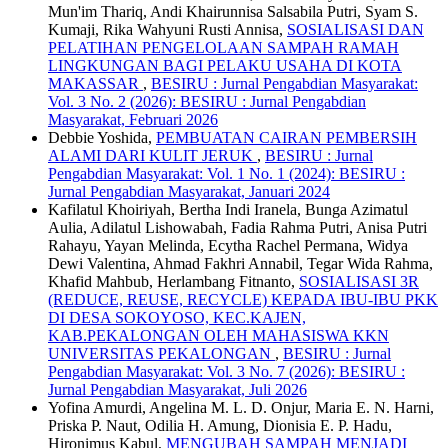
Mun'im Thariq, Andi Khairunnisa Salsabila Putri, Syam S.
Kumaji, Rika Wahyuni Rusti Annisa,
SOSIALISASI DAN
PELATIHAN PENGELOLAAN SAMPAH RAMAH
LINGKUNGAN BAGI PELAKU USAHA DI KOTA
MAKASSAR
,
BESIRU : Jurnal Pengabdian Masyarakat:
Vol. 3 No. 2 (2026): BESIRU : Jurnal Pengabdian
Masyarakat, Februari 2026
Debbie Yoshida,
PEMBUATAN CAIRAN PEMBERSIH
ALAMI DARI KULIT JERUK
,
BESIRU : Jurnal
Pengabdian Masyarakat: Vol. 1 No. 1 (2024): BESIRU :
Jurnal Pengabdian Masyarakat, Januari 2024
Kafilatul Khoiriyah, Bertha Indi Iranela, Bunga Azimatul
Aulia, Adilatul Lishowabah, Fadia Rahma Putri, Anisa Putri
Rahayu, Yayan Melinda, Ecytha Rachel Permana, Widya
Dewi Valentina, Ahmad Fakhri Annabil, Tegar Wida Rahma,
Khafid Mahbub, Herlambang Fitnanto,
SOSIALISASI 3R
(REDUCE, REUSE, RECYCLE) KEPADA IBU-IBU PKK
DI DESA SOKOYOSO, KEC.KAJEN,
KAB.PEKALONGAN OLEH MAHASISWA KKN
UNIVERSITAS PEKALONGAN
,
BESIRU : Jurnal
Pengabdian Masyarakat: Vol. 3 No. 7 (2026): BESIRU :
Jurnal Pengabdian Masyarakat, Juli 2026
Yofina Amurdi, Angelina M. L. D. Onjur, Maria E. N. Harni,
Priska P. Naut, Odilia H. Amung, Dionisia E. P. Hadu,
Hironimus Kabul,
MENGUBAH SAMPAH MENJADI