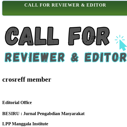
CALL FOR REVIEWER & EDITOR
crosreff member
Editorial Office
BESIRU : Jurnal Pengabdian Masyarakat
LPP Manggala Institute