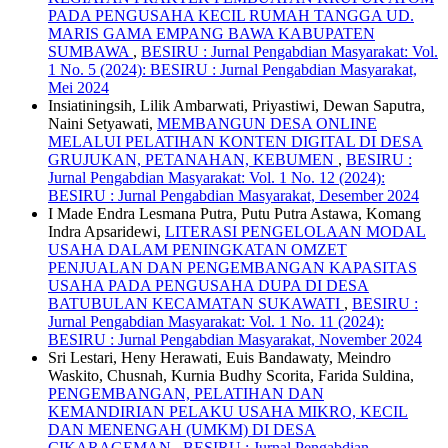
PADA PENGUSAHA KECIL RUMAH TANGGA UD.
MARIS GAMA EMPANG BAWA KABUPATEN
SUMBAWA
,
BESIRU : Jurnal Pengabdian Masyarakat: Vol.
1 No. 5 (2024): BESIRU : Jurnal Pengabdian Masyarakat,
Mei 2024
Insiatiningsih, Lilik Ambarwati, Priyastiwi, Dewan Saputra,
Naini Setyawati,
MEMBANGUN DESA ONLINE
MELALUI PELATIHAN KONTEN DIGITAL DI DESA
GRUJUKAN, PETANAHAN, KEBUMEN
,
BESIRU :
Jurnal Pengabdian Masyarakat: Vol. 1 No. 12 (2024):
BESIRU : Jurnal Pengabdian Masyarakat, Desember 2024
I Made Endra Lesmana Putra, Putu Putra Astawa, Komang
Indra Apsaridewi,
LITERASI PENGELOLAAN MODAL
USAHA DALAM PENINGKATAN OMZET
PENJUALAN DAN PENGEMBANGAN KAPASITAS
USAHA PADA PENGUSAHA DUPA DI DESA
BATUBULAN KECAMATAN SUKAWATI
,
BESIRU :
Jurnal Pengabdian Masyarakat: Vol. 1 No. 11 (2024):
BESIRU : Jurnal Pengabdian Masyarakat, November 2024
Sri Lestari, Heny Herawati, Euis Bandawaty, Meindro
Waskito, Chusnah, Kurnia Budhy Scorita, Farida Suldina,
PENGEMBANGAN, PELATIHAN DAN
KEMANDIRIAN PELAKU USAHA MIKRO, KECIL
DAN MENENGAH (UMKM) DI DESA
CIKARAGEMAN
,
BESIRU : Jurnal Pengabdian