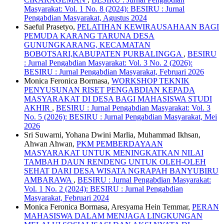
Masyarakat: Vol. 1 No. 8 (2024): BESIRU : Jurnal
Pengabdian Masyarakat, Agustus 2024
Saeful Prasetyo,
PELATIHAN KEWIRAUSAHAAN BAGI
PEMUDA KARANG TARUNA DESA
GUNUNGKARANG, KECAMATAN
BOBOTSARI,KABUPATEN PURBALINGGA
,
BESIRU
: Jurnal Pengabdian Masyarakat: Vol. 3 No. 2 (2026):
BESIRU : Jurnal Pengabdian Masyarakat, Februari 2026
Monica Feronica Bormasa,
WORKSHOP TEKNIK
PENYUSUNAN RISET PENGABDIAN KEPADA
MASYARAKAT DI DESA BAGI MAHASISWA STUDI
AKHIR
,
BESIRU : Jurnal Pengabdian Masyarakat: Vol. 3
No. 5 (2026): BESIRU : Jurnal Pengabdian Masyarakat, Mei
2026
Sri Suwarni, Yohana Dwini Marlia, Muhammad Ikhsan,
Ahwan Ahwan,
PKM PEMBERDAYAAN
MASYARAKAT UNTUK MENINGKATKAN NILAI
TAMBAH DAUN RENDENG UNTUK OLEH-OLEH
SEHAT DARI DESA WISATA NGRAPAH BANYUBIRU
AMBARAWA
,
BESIRU : Jurnal Pengabdian Masyarakat:
Vol. 1 No. 2 (2024): BESIRU : Jurnal Pengabdian
Masyarakat, Februari 2024
Monica Feronica Bormasa, Aresyama Hein Temmar,
PERAN
MAHASISWA DALAM MENJAGA LINGKUNGAN