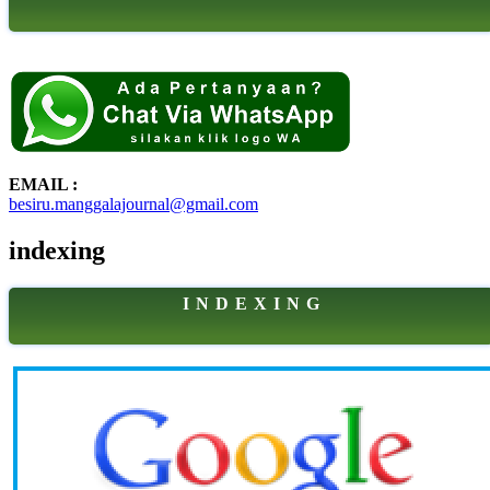
EMAIL :
besiru.manggalajournal@gmail.com
indexing
I N D E X I N G