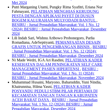
Mei 2024
Putri Marganing Utami, Pungky Rima Syafitri, Eriana Nur
Fahmayani,
PELATIHAN MENGHIAS KERUDUNG
PESTA DENGAN APLIKASI PAYET DI DUSUN
BOGEM KALURAHAN MULYODADI BANTUL
,
BESIRU : Jurnal Pengabdian Masyarakat: Vol. 1 No. 12
(2024): BESIRU : Jurnal Pengabdian Masyarakat, Desember
2024
Lili Indah Sari, Wishnu Aribowo Probonegoro, Parlia
Romadiana, AdeSeptryanti,
PEMANFAATAN DESAIN
GRAFIS UNTUK PENGEMBANGAN BISNIS
,
BESIRU
: Jurnal Pengabdian Masyarakat: Vol. 1 No. 12 (2024):
BESIRU : Jurnal Pengabdian Masyarakat, Desember 2024
Ni Made Wedri, IGA Ari Rasdini,
PELATIHAN KADER
KESEHATAN DALAM PENINGKATAN SELF CARE
MANAGEMENT PASIEN HIPERTENSI
,
BESIRU :
Jurnal Pengabdian Masyarakat: Vol. 1 No. 11 (2024):
BESIRU : Jurnal Pengabdian Masyarakat, November 2024
Muhammad Husaini, Maryono, Baharuddin, Yuni Nindia,
Khairunnisa, Hilma Yasni,
PELATIHAN KADER
POSYANDU PEDULI STBM PILAR PERTAMA DI
KECAMATAN TANGAN TANGAN KABUPATEN
ACEH BARAT DAYA
,
BESIRU : Jurnal Pengabdian
Masyarakat: Vol. 1 No. 12 (2024): BESIRU : Jurnal
Pengabdian Masyarakat, Desember 2024