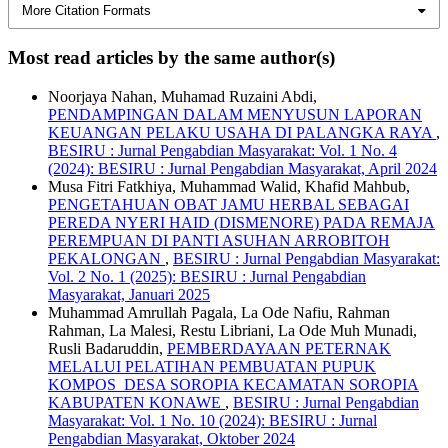
More Citation Formats
Most read articles by the same author(s)
Noorjaya Nahan, Muhamad Ruzaini Abdi,
PENDAMPINGAN DALAM MENYUSUN LAPORAN
KEUANGAN PELAKU USAHA DI PALANGKA RAYA
,
BESIRU : Jurnal Pengabdian Masyarakat: Vol. 1 No. 4
(2024): BESIRU : Jurnal Pengabdian Masyarakat, April 2024
Musa Fitri Fatkhiya, Muhammad Walid, Khafid Mahbub,
PENGETAHUAN OBAT JAMU HERBAL SEBAGAI
PEREDA NYERI HAID (DISMENORE) PADA REMAJA
PEREMPUAN DI PANTI ASUHAN ARROBITOH
PEKALONGAN
,
BESIRU : Jurnal Pengabdian Masyarakat:
Vol. 2 No. 1 (2025): BESIRU : Jurnal Pengabdian
Masyarakat, Januari 2025
Muhammad Amrullah Pagala, La Ode Nafiu, Rahman
Rahman, La Malesi, Restu Libriani, La Ode Muh Munadi,
Rusli Badaruddin,
PEMBERDAYAAN PETERNAK
MELALUI PELATIHAN PEMBUATAN PUPUK
KOMPOS DESA SOROPIA KECAMATAN SOROPIA
KABUPATEN KONAWE
,
BESIRU : Jurnal Pengabdian
Masyarakat: Vol. 1 No. 10 (2024): BESIRU : Jurnal
Pengabdian Masyarakat, Oktober 2024