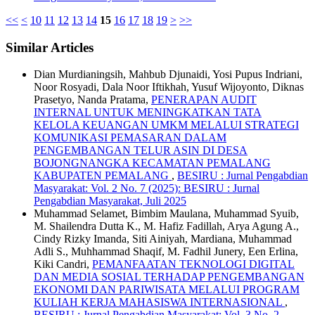
<<
<
10
11
12
13
14
15
16
17
18
19
>
>>
Similar Articles
Dian Murdianingsih, Mahbub Djunaidi, Yosi Pupus Indriani,
Noor Rosyadi, Dala Noor Iftikhah, Yusuf Wijoyonto, Diknas
Prasetyo, Nanda Pratama,
PENERAPAN AUDIT
INTERNAL UNTUK MENINGKATKAN TATA
KELOLA KEUANGAN UMKM MELALUI STRATEGI
KOMUNIKASI PEMASARAN DALAM
PENGEMBANGAN TELUR ASIN DI DESA
BOJONGNANGKA KECAMATAN PEMALANG
KABUPATEN PEMALANG
,
BESIRU : Jurnal Pengabdian
Masyarakat: Vol. 2 No. 7 (2025): BESIRU : Jurnal
Pengabdian Masyarakat, Juli 2025
Muhammad Selamet, Bimbim Maulana, Muhammad Syuib,
M. Shailendra Dutta K., M. Hafiz Fadillah, Arya Agung A.,
Cindy Rizky Imanda, Siti Ainiyah, Mardiana, Muhammad
Adli S., Muhhammad Shaqif, M. Fadhil Junery, Een Erlina,
Kiki Candri,
PEMANFAATAN TEKNOLOGI DIGITAL
DAN MEDIA SOSIAL TERHADAP PENGEMBANGAN
EKONOMI DAN PARIWISATA MELALUI PROGRAM
KULIAH KERJA MAHASISWA INTERNASIONAL
,
BESIRU : Jurnal Pengabdian Masyarakat: Vol. 3 No. 2