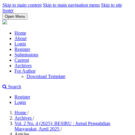
Skip to main content
Skip to main navigation menu
Skip to site
footer
Open Menu
Home
About
Login
Register
Submissions
Current
Archives
For Author
Download Template
Search
Register
Login
Home
/
Archives
/
Vol. 2 No. 4 (2025): BESIRU : Jurnal Pengabdian
Masyarakat, April 2025
/
Articles