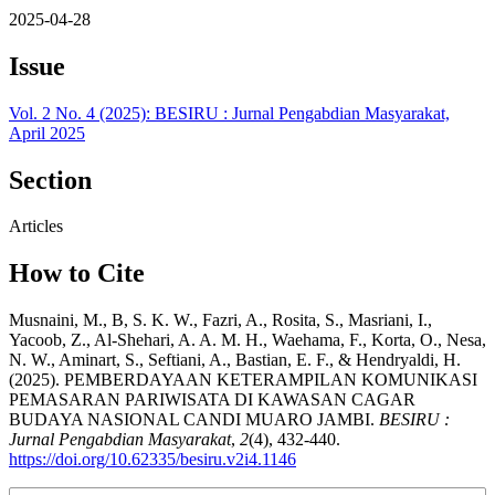
2025-04-28
Issue
Vol. 2 No. 4 (2025): BESIRU : Jurnal Pengabdian Masyarakat,
April 2025
Section
Articles
How to Cite
Musnaini, M., B, S. K. W., Fazri, A., Rosita, S., Masriani, I.,
Yacoob, Z., Al-Shehari, A. A. M. H., Waehama, F., Korta, O., Nesa,
N. W., Aminart, S., Seftiani, A., Bastian, E. F., & Hendryaldi, H.
(2025). PEMBERDAYAAN KETERAMPILAN KOMUNIKASI
PEMASARAN PARIWISATA DI KAWASAN CAGAR
BUDAYA NASIONAL CANDI MUARO JAMBI.
BESIRU :
Jurnal Pengabdian Masyarakat
,
2
(4), 432-440.
https://doi.org/10.62335/besiru.v2i4.1146