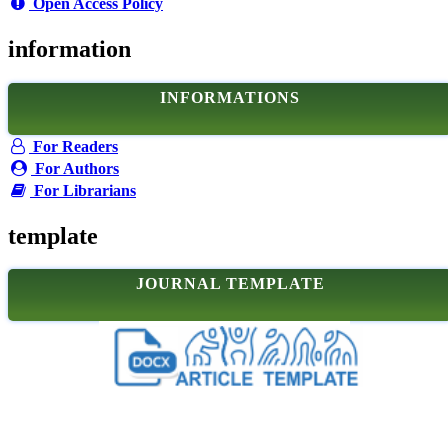
Open Access Policy
information
INFORMATIONS
For Readers
For Authors
For Librarians
template
JOURNAL TEMPLATE