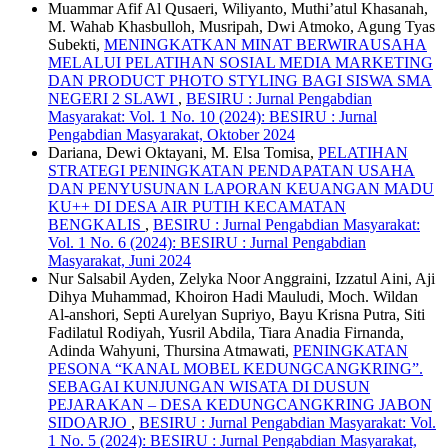
Muammar Afif Al Qusaeri, Wiliyanto, Muthi’atul Khasanah,
M. Wahab Khasbulloh, Musripah, Dwi Atmoko, Agung Tyas
Subekti,
MENINGKATKAN MINAT BERWIRAUSAHA
MELALUI PELATIHAN SOSIAL MEDIA MARKETING
DAN PRODUCT PHOTO STYLING BAGI SISWA SMA
NEGERI 2 SLAWI
,
BESIRU : Jurnal Pengabdian
Masyarakat: Vol. 1 No. 10 (2024): BESIRU : Jurnal
Pengabdian Masyarakat, Oktober 2024
Dariana, Dewi Oktayani, M. Elsa Tomisa,
PELATIHAN
STRATEGI PENINGKATAN PENDAPATAN USAHA
DAN PENYUSUNAN LAPORAN KEUANGAN MADU
KU++ DI DESA AIR PUTIH KECAMATAN
BENGKALIS
,
BESIRU : Jurnal Pengabdian Masyarakat:
Vol. 1 No. 6 (2024): BESIRU : Jurnal Pengabdian
Masyarakat, Juni 2024
Nur Salsabil Ayden, Zelyka Noor Anggraini, Izzatul Aini, Aji
Dihya Muhammad, Khoiron Hadi Mauludi, Moch. Wildan
Al-anshori, Septi Aurelyan Supriyo, Bayu Krisna Putra, Siti
Fadilatul Rodiyah, Yusril Abdila, Tiara Anadia Firnanda,
Adinda Wahyuni, Thursina Atmawati,
PENINGKATAN
PESONA “KANAL MOBEL KEDUNGCANGKRING”.
SEBAGAI KUNJUNGAN WISATA DI DUSUN
PEJARAKAN – DESA KEDUNGCANGKRING JABON
SIDOARJO
,
BESIRU : Jurnal Pengabdian Masyarakat: Vol.
1 No. 5 (2024): BESIRU : Jurnal Pengabdian Masyarakat,