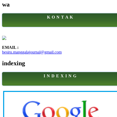
wa
K O N T A K
EMAIL :
besiru.manggalajournal@gmail.com
indexing
I N D E X I N G