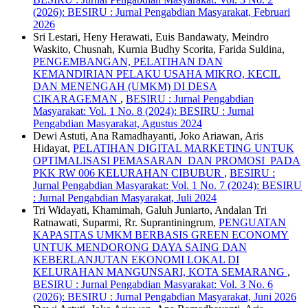
(2026): BESIRU : Jurnal Pengabdian Masyarakat, Februari
2026
Sri Lestari, Heny Herawati, Euis Bandawaty, Meindro
Waskito, Chusnah, Kurnia Budhy Scorita, Farida Suldina,
PENGEMBANGAN, PELATIHAN DAN
KEMANDIRIAN PELAKU USAHA MIKRO, KECIL
DAN MENENGAH (UMKM) DI DESA
CIKARAGEMAN
,
BESIRU : Jurnal Pengabdian
Masyarakat: Vol. 1 No. 8 (2024): BESIRU : Jurnal
Pengabdian Masyarakat, Agustus 2024
Dewi Astuti, Ana Ramadhayanti, Joko Ariawan, Aris
Hidayat,
PELATIHAN DIGITAL MARKETING UNTUK
OPTIMALISASI PEMASARAN DAN PROMOSI PADA
PKK RW 006 KELURAHAN CIBUBUR
,
BESIRU :
Jurnal Pengabdian Masyarakat: Vol. 1 No. 7 (2024): BESIRU
: Jurnal Pengabdian Masyarakat, Juli 2024
Tri Widayati, Khamimah, Galuh Juniarto, Andalan Tri
Ratnawati, Suparmi, Rr. Suprantiningrum,
PENGUATAN
KAPASITAS UMKM BERBASIS GREEN ECONOMY
UNTUK MENDORONG DAYA SAING DAN
KEBERLANJUTAN EKONOMI LOKAL DI
KELURAHAN MANGUNSARI, KOTA SEMARANG
,
BESIRU : Jurnal Pengabdian Masyarakat: Vol. 3 No. 6
(2026): BESIRU : Jurnal Pengabdian Masyarakat, Juni 2026