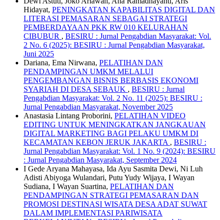
Dewi Astuti, Joko Ariawan, Ana Ramadhayanti, Aris
Hidayat,
PENINGKATAN KAPABILITAS DIGITAL DAN
LITERASI PEMASARAN SEBAGAI STRATEGI
PEMBERDAYAAN PKK RW 010 KELURAHAN
CIBUBUR
,
BESIRU : Jurnal Pengabdian Masyarakat: Vol.
2 No. 6 (2025): BESIRU : Jurnal Pengabdian Masyarakat,
Juni 2025
Dariana, Ema Nirwana,
PELATIHAN DAN
PENDAMPINGAN UMKM MELALUI
PENGEMBANGAN BISNIS BERBASIS EKONOMI
SYARIAH DI DESA SEBAUK
,
BESIRU : Jurnal
Pengabdian Masyarakat: Vol. 2 No. 11 (2025): BESIRU :
Jurnal Pengabdian Masyarakat, November 2025
Anastasia Lintang Proborini,
PELATIHAN VIDEO
EDITING UNTUK MENINGKATKAN JANGKAUAN
DIGITAL MARKETING BAGI PELAKU UMKM DI
KECAMATAN KEBON JERUK JAKARTA
,
BESIRU :
Jurnal Pengabdian Masyarakat: Vol. 1 No. 9 (2024): BESIRU
: Jurnal Pengabdian Masyarakat, September 2024
I Gede Aryana Mahayasa, Ida Ayu Sasmita Dewi, Ni Luh
Adisti Abiyoga Wulandari, Putu Yudy Wijaya, I Wayan
Sudiana, I Wayan Suartina,
PELATIHAN DAN
PENDAMPINGAN STRATEGI PEMASARAN DAN
PROMOSI DESTINASI WISATA DESA ADAT SUWAT
DALAM IMPLEMENTASI PARIWISATA