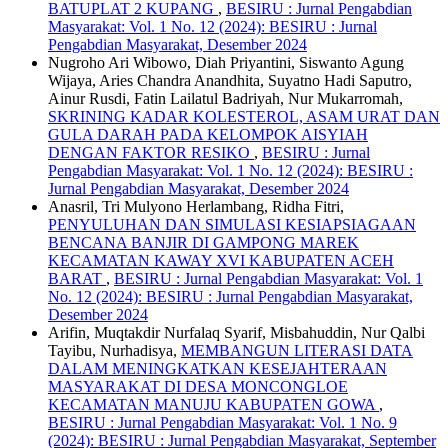
BATUPLAT 2 KUPANG
,
BESIRU : Jurnal Pengabdian
Masyarakat: Vol. 1 No. 12 (2024): BESIRU : Jurnal
Pengabdian Masyarakat, Desember 2024
Nugroho Ari Wibowo, Diah Priyantini, Siswanto Agung
Wijaya, Aries Chandra Anandhita, Suyatno Hadi Saputro,
Ainur Rusdi, Fatin Lailatul Badriyah, Nur Mukarromah,
SKRINING KADAR KOLESTEROL, ASAM URAT DAN
GULA DARAH PADA KELOMPOK AISYIAH
DENGAN FAKTOR RESIKO
,
BESIRU : Jurnal
Pengabdian Masyarakat: Vol. 1 No. 12 (2024): BESIRU :
Jurnal Pengabdian Masyarakat, Desember 2024
Anasril, Tri Mulyono Herlambang, Ridha Fitri,
PENYULUHAN DAN SIMULASI KESIAPSIAGAAN
BENCANA BANJIR DI GAMPONG MAREK
KECAMATAN KAWAY XVI KABUPATEN ACEH
BARAT
,
BESIRU : Jurnal Pengabdian Masyarakat: Vol. 1
No. 12 (2024): BESIRU : Jurnal Pengabdian Masyarakat,
Desember 2024
Arifin, Muqtakdir Nurfalaq Syarif, Misbahuddin, Nur Qalbi
Tayibu, Nurhadisya,
MEMBANGUN LITERASI DATA
DALAM MENINGKATKAN KESEJAHTERAAN
MASYARAKAT DI DESA MONCONGLOE
KECAMATAN MANUJU KABUPATEN GOWA
,
BESIRU : Jurnal Pengabdian Masyarakat: Vol. 1 No. 9
(2024): BESIRU : Jurnal Pengabdian Masyarakat, September