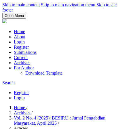
Skip to main content
Skip to main navigation menu
Skip to site
footer
Open Menu
Home
About
Login
Register
Submissions
Current
Archives
For Author
Download Template
Search
Register
Login
Home
/
Archives
/
Vol. 2 No. 4 (2025): BESIRU : Jurnal Pengabdian
Masyarakat, April 2025
/
Articles