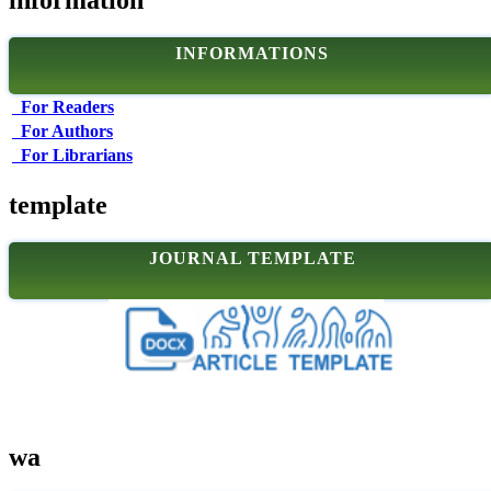
information
INFORMATIONS
For Readers
For Authors
For Librarians
template
JOURNAL TEMPLATE
wa