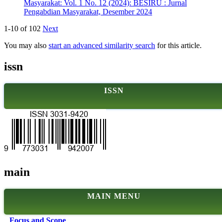
Masyarakat: Vol. 1 No. 12 (2024): BESIRU : Jurnal
Pengabdian Masyarakat, Desember 2024
1-10 of 102
Next
You may also
start an advanced similarity search
for this article.
issn
ISSN
main
MAIN MENU
Focus and Scope