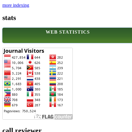
more indexing
stats
WEB STATISTICS
call reviewer