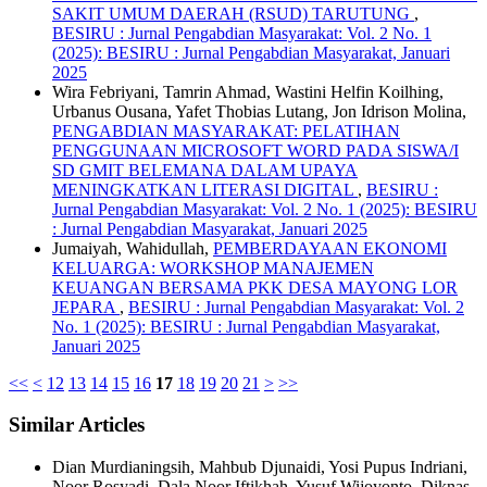
SAKIT UMUM DAERAH (RSUD) TARUTUNG
,
BESIRU : Jurnal Pengabdian Masyarakat: Vol. 2 No. 1
(2025): BESIRU : Jurnal Pengabdian Masyarakat, Januari
2025
Wira Febriyani, Tamrin Ahmad, Wastini Helfin Koilhing,
Urbanus Ousana, Yafet Thobias Lutang, Jon Idrison Molina,
PENGABDIAN MASYARAKAT: PELATIHAN
PENGGUNAAN MICROSOFT WORD PADA SISWA/I
SD GMIT BELEMANA DALAM UPAYA
MENINGKATKAN LITERASI DIGITAL
,
BESIRU :
Jurnal Pengabdian Masyarakat: Vol. 2 No. 1 (2025): BESIRU
: Jurnal Pengabdian Masyarakat, Januari 2025
Jumaiyah, Wahidullah,
PEMBERDAYAAN EKONOMI
KELUARGA: WORKSHOP MANAJEMEN
KEUANGAN BERSAMA PKK DESA MAYONG LOR
JEPARA
,
BESIRU : Jurnal Pengabdian Masyarakat: Vol. 2
No. 1 (2025): BESIRU : Jurnal Pengabdian Masyarakat,
Januari 2025
<<
<
12
13
14
15
16
17
18
19
20
21
>
>>
Similar Articles
Dian Murdianingsih, Mahbub Djunaidi, Yosi Pupus Indriani,
Noor Rosyadi, Dala Noor Iftikhah, Yusuf Wijoyonto, Diknas