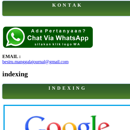
K O N T A K
EMAIL :
besiru.manggalajournal@gmail.com
indexing
I N D E X I N G