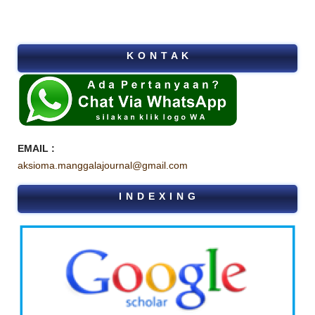
K O N T A K
EMAIL :
aksioma.manggalajournal@gmail.com
I N D E X I N G