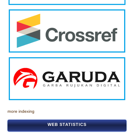
more indexing
WEB STATISTICS