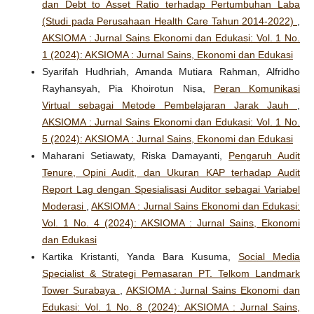
dan Debt to Asset Ratio terhadap Pertumbuhan Laba
(Studi pada Perusahaan Health Care Tahun 2014-2022)
,
AKSIOMA : Jurnal Sains Ekonomi dan Edukasi: Vol. 1 No.
1 (2024): AKSIOMA : Jurnal Sains, Ekonomi dan Edukasi
Syarifah Hudhriah, Amanda Mutiara Rahman, Alfridho
Rayhansyah, Pia Khoirotun Nisa,
Peran Komunikasi
Virtual sebagai Metode Pembelajaran Jarak Jauh
,
AKSIOMA : Jurnal Sains Ekonomi dan Edukasi: Vol. 1 No.
5 (2024): AKSIOMA : Jurnal Sains, Ekonomi dan Edukasi
Maharani Setiawaty, Riska Damayanti,
Pengaruh Audit
Tenure, Opini Audit, dan Ukuran KAP terhadap Audit
Report Lag dengan Spesialisasi Auditor sebagai Variabel
Moderasi
,
AKSIOMA : Jurnal Sains Ekonomi dan Edukasi:
Vol. 1 No. 4 (2024): AKSIOMA : Jurnal Sains, Ekonomi
dan Edukasi
Kartika Kristanti, Yanda Bara Kusuma,
Social Media
Specialist & Strategi Pemasaran PT. Telkom Landmark
Tower Surabaya
,
AKSIOMA : Jurnal Sains Ekonomi dan
Edukasi: Vol. 1 No. 8 (2024): AKSIOMA : Jurnal Sains,