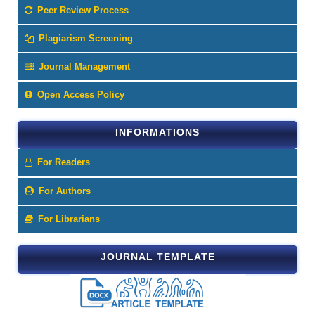
Peer Review Process
Plagiarism Screening
Journal Management
Open Access Policy
INFORMATIONS
For Readers
For Authors
For Librarians
JOURNAL TEMPLATE