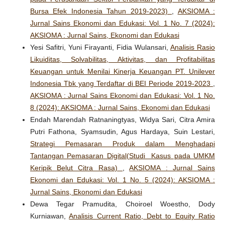
Bursa Efek Indonesia Tahun 2019-2023)
,
AKSIOMA :
Jurnal Sains Ekonomi dan Edukasi: Vol. 1 No. 7 (2024):
AKSIOMA : Jurnal Sains, Ekonomi dan Edukasi
Yesi Safitri, Yuni Firayanti, Fidia Wulansari,
Analisis Rasio
Likuiditas, Solvabilitas, Aktivitas, dan Profitabilitas
Keuangan untuk Menilai Kinerja Keuangan PT. Unilever
Indonesia Tbk yang Terdaftar di BEI Periode 2019-2023
,
AKSIOMA : Jurnal Sains Ekonomi dan Edukasi: Vol. 1 No.
8 (2024): AKSIOMA : Jurnal Sains, Ekonomi dan Edukasi
Endah Marendah Ratnaningtyas, Widya Sari, Citra Amira
Putri Fathona, Syamsudin, Agus Hardaya, Suin Lestari,
Strategi Pemasaran Produk dalam Menghadapi
Tantangan Pemasaran Digital(Studi Kasus pada UMKM
Keripik Belut Citra Rasa)
,
AKSIOMA : Jurnal Sains
Ekonomi dan Edukasi: Vol. 1 No. 5 (2024): AKSIOMA :
Jurnal Sains, Ekonomi dan Edukasi
Dewa Tegar Pramudita, Choiroel Woestho, Dody
Kurniawan,
Analisis Current Ratio, Debt to Equity Ratio