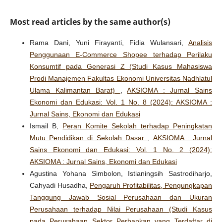
Most read articles by the same author(s)
Rama Dani, Yuni Firayanti, Fidia Wulansari,
Analisis
Penggunaan E-Commerce Shopee terhadap Perilaku
Konsumtif pada Generasi Z (Studi Kasus Mahasiswa
Prodi Manajemen Fakultas Ekonomi Universitas Nadhlatul
Ulama Kalimantan Barat)
,
AKSIOMA : Jurnal Sains
Ekonomi dan Edukasi: Vol. 1 No. 8 (2024): AKSIOMA :
Jurnal Sains, Ekonomi dan Edukasi
Ismail B,
Peran Komite Sekolah terhadap Peningkatan
Mutu Pendidikan di Sekolah Dasar
,
AKSIOMA : Jurnal
Sains Ekonomi dan Edukasi: Vol. 1 No. 2 (2024):
AKSIOMA : Jurnal Sains, Ekonomi dan Edukasi
Agustina Yohana Simbolon, Istianingsih Sastrodiharjo,
Cahyadi Husadha,
Pengaruh Profitabilitas, Pengungkapan
Tanggung Jawab Sosial Perusahaan dan Ukuran
Perusahaan terhadap Nilai Perusahaan (Studi Kasus
pada Perusahaan Sektor Perbankan yang Terdaftar di