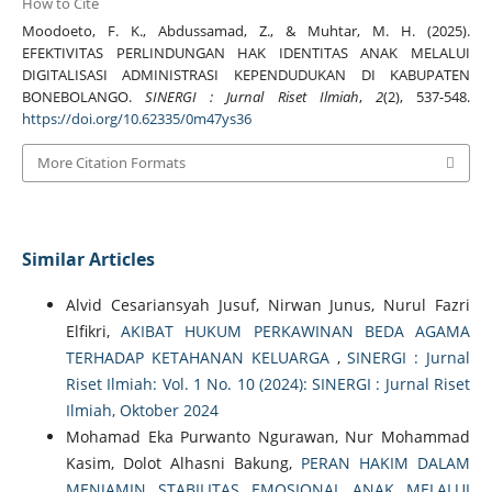
How to Cite
Moodoeto, F. K., Abdussamad, Z., & Muhtar, M. H. (2025).
EFEKTIVITAS PERLINDUNGAN HAK IDENTITAS ANAK MELALUI
DIGITALISASI ADMINISTRASI KEPENDUDUKAN DI KABUPATEN
BONEBOLANGO.
SINERGI : Jurnal Riset Ilmiah
,
2
(2), 537-548.
https://doi.org/10.62335/0m47ys36
More Citation Formats
Similar Articles
Alvid Cesariansyah Jusuf, Nirwan Junus, Nurul Fazri
Elfikri,
AKIBAT HUKUM PERKAWINAN BEDA AGAMA
TERHADAP KETAHANAN KELUARGA
,
SINERGI : Jurnal
Riset Ilmiah: Vol. 1 No. 10 (2024): SINERGI : Jurnal Riset
Ilmiah, Oktober 2024
Mohamad Eka Purwanto Ngurawan, Nur Mohammad
Kasim, Dolot Alhasni Bakung,
PERAN HAKIM DALAM
MENJAMIN STABILITAS EMOSIONAL ANAK MELALUI