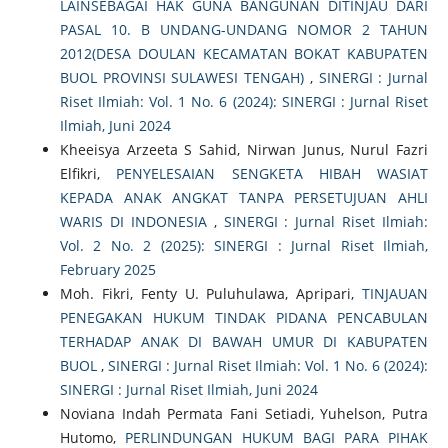
LAINSEBAGAI HAK GUNA BANGUNAN DITINJAU DARI
PASAL 10. B UNDANG-UNDANG NOMOR 2 TAHUN
2012(DESA DOULAN KECAMATAN BOKAT KABUPATEN
BUOL PROVINSI SULAWESI TENGAH)
,
SINERGI : Jurnal
Riset Ilmiah: Vol. 1 No. 6 (2024): SINERGI : Jurnal Riset
Ilmiah, Juni 2024
Kheeisya Arzeeta S Sahid, Nirwan Junus, Nurul Fazri
Elfikri,
PENYELESAIAN SENGKETA HIBAH WASIAT
KEPADA ANAK ANGKAT TANPA PERSETUJUAN AHLI
WARIS DI INDONESIA
,
SINERGI : Jurnal Riset Ilmiah:
Vol. 2 No. 2 (2025): SINERGI : Jurnal Riset Ilmiah,
February 2025
Moh. Fikri, Fenty U. Puluhulawa, Apripari,
TINJAUAN
PENEGAKAN HUKUM TINDAK PIDANA PENCABULAN
TERHADAP ANAK DI BAWAH UMUR DI KABUPATEN
BUOL
,
SINERGI : Jurnal Riset Ilmiah: Vol. 1 No. 6 (2024):
SINERGI : Jurnal Riset Ilmiah, Juni 2024
Noviana Indah Permata Fani Setiadi, Yuhelson, Putra
Hutomo,
PERLINDUNGAN HUKUM BAGI PARA PIHAK