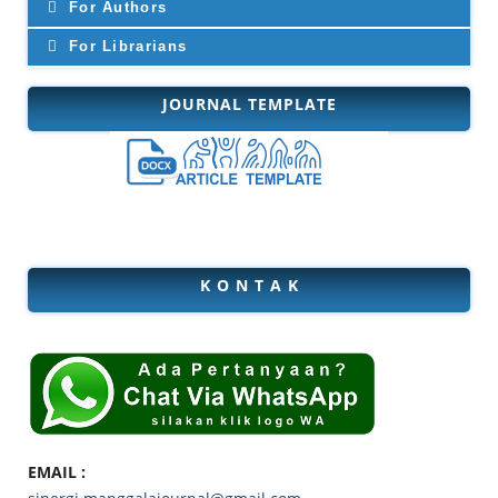
For Authors
For Librarians
JOURNAL TEMPLATE
K O N T A K
EMAIL :