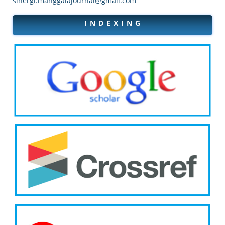
sinergi.manggalajournal@gmail.com
I N D E X I N G