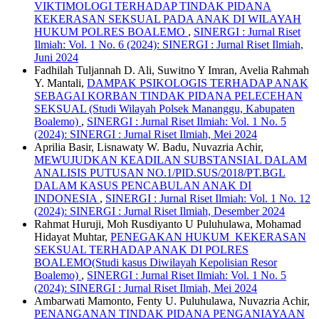
VIKTIMOLOGI TERHADAP TINDAK PIDANA
KEKERASAN SEKSUAL PADA ANAK DI WILAYAH
HUKUM POLRES BOALEMO
,
SINERGI : Jurnal Riset
Ilmiah: Vol. 1 No. 6 (2024): SINERGI : Jurnal Riset Ilmiah,
Juni 2024
Fadhilah Tuljannah D. Ali, Suwitno Y Imran, Avelia Rahmah
Y. Mantali,
DAMPAK PSIKOLOGIS TERHADAP ANAK
SEBAGAI KORBAN TINDAK PIDANA PELECEHAN
SEKSUAL (Studi Wilayah Polsek Mananggu, Kabupaten
Boalemo)
,
SINERGI : Jurnal Riset Ilmiah: Vol. 1 No. 5
(2024): SINERGI : Jurnal Riset Ilmiah, Mei 2024
Aprilia Basir, Lisnawaty W. Badu, Nuvazria Achir,
MEWUJUDKAN KEADILAN SUBSTANSIAL DALAM
ANALISIS PUTUSAN NO.1/PID.SUS/2018/PT.BGL
DALAM KASUS PENCABULAN ANAK DI
INDONESIA
,
SINERGI : Jurnal Riset Ilmiah: Vol. 1 No. 12
(2024): SINERGI : Jurnal Riset Ilmiah, Desember 2024
Rahmat Huruji, Moh Rusdiyanto U Puluhulawa, Mohamad
Hidayat Muhtar,
PENEGAKAN HUKUM KEKERASAN
SEKSUAL TERHADAP ANAK DI POLRES
BOALEMO(Studi kasus Diwilayah Kepolisian Resor
Boalemo)
,
SINERGI : Jurnal Riset Ilmiah: Vol. 1 No. 5
(2024): SINERGI : Jurnal Riset Ilmiah, Mei 2024
Ambarwati Mamonto, Fenty U. Puluhulawa, Nuvazria Achir,
PENANGANAN TINDAK PIDANA PENGANIAYAAN