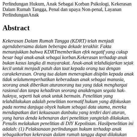
Perlindungan Hukum, Anak Sebagai Korban Psikologi, Kekerasan
Dalam Rumah Tangga, Penal dan upaya Non-penal, Layanan
PerlindunganAnak
Abstract
Kekerasan Dalam Rumah Tangga (KDRT) telah menjadi
agendabersama dalam beberapa dekade terakhir. Fakta
menunjukkan bahwa KDRTmemberikan efek negatif yang cukup
besar bagi anak-anak sebagai korban.Kekerasan terhadap anak
bukan kasus langka di masyarakat. Anak-anak telahdiajarkan sejak
kecil untuk menjadi patuh dan taat kepada orang tua dengan
carakekerasan. Orang tua dalam menerapkan disiplin kepada anak
tidak selalumemperhatikan keberadaan anak sebagai manusia,
seorang anak diberikan aturanorang tua yang tidak menghargai
rasional dan tanpa kehadiran seorang anakdengan segala hak-
haknya, seperti hak anak untuk bermain. Penelitian yang
telahdilakukan adalah penelitian normatif hukum yang difokuskan
pada norma danjuga obyek hukum sebagai data utama, mereka
mendapatkan dari kekuasaan danbuku yang terdiri dari aturan,
yang harus denda kebenaran dari penelitian yangtelah dilakukan.
Penulis melakukan penelitian di DIY Kepolisian. Hasilpenelitian ini
adalah: (1) Pelaksanaan perlindungan hukum terhadap anak
sebagaikorban kekerasan dalam rumah tangga dapat dilakukan