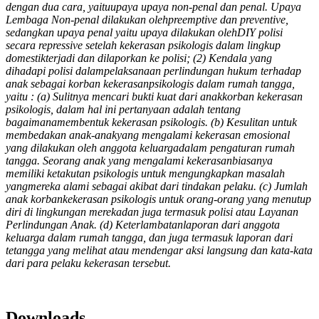
dengan dua cara, yaituupaya upaya non-penal dan penal. Upaya
Lembaga Non-penal dilakukan olehpreemptive dan preventive,
sedangkan upaya penal yaitu upaya dilakukan olehDIY polisi
secara repressive setelah kekerasan psikologis dalam lingkup
domestikterjadi dan dilaporkan ke polisi; (2) Kendala yang
dihadapi polisi dalampelaksanaan perlindungan hukum terhadap
anak sebagai korban kekerasanpsikologis dalam rumah tangga,
yaitu : (a) Sulitnya mencari bukti kuat dari anakkorban kekerasan
psikologis, dalam hal ini pertanyaan adalah tentang
bagaimanamembentuk kekerasan psikologis. (b) Kesulitan untuk
membedakan anak-anakyang mengalami kekerasan emosional
yang dilakukan oleh anggota keluargadalam pengaturan rumah
tangga. Seorang anak yang mengalami kekerasanbiasanya
memiliki ketakutan psikologis untuk mengungkapkan masalah
yangmereka alami sebagai akibat dari tindakan pelaku. (c) Jumlah
anak korbankekerasan psikologis untuk orang-orang yang menutup
diri di lingkungan merekadan juga termasuk polisi atau Layanan
Perlindungan Anak. (d) Keterlambatanlaporan dari anggota
keluarga dalam rumah tangga, dan juga termasuk laporan dari
tetangga yang melihat atau mendengar aksi langsung dan kata-kata
dari para pelaku kekerasan tersebut.
Downloads