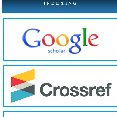
I N D E X I N G