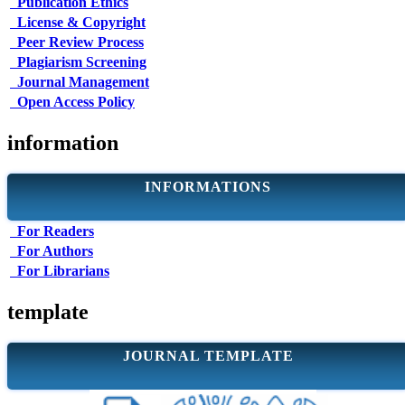
Publication Ethics
License & Copyright
Peer Review Process
Plagiarism Screening
Journal Management
Open Access Policy
information
INFORMATIONS
For Readers
For Authors
For Librarians
template
JOURNAL TEMPLATE