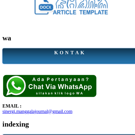
wa
K O N T A K
EMAIL :
sinergi.manggalajournal@gmail.com
indexing