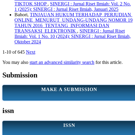
TIKTOK SHOP
,
SINERGI : Jurnal Riset Ilmiah: Vol. 2 No.
1 (2025): SINERGI : Jurnal Riset Ilmiah, Januari 2025
Bahori,
TINJAUAN HUKUM TERHADAP PERJUDIAN
ONLINE MENURUT UNDANG-UNDANG NOMOR 19
TAHUN 2016 TENTANG INFORMASI DAN
TRANSAKSI ELEKTRONIK
,
SINERGI : Jurnal Riset
Ilmiah: Vol. 1 No. 10 (2024): SINERGI : Jurnal Riset Ilmiah,
Oktober 2024
1-10 of 645
Next
You may also
start an advanced similarity search
for this article.
Submission
MAKE A SUBMISSION
issn
ISSN