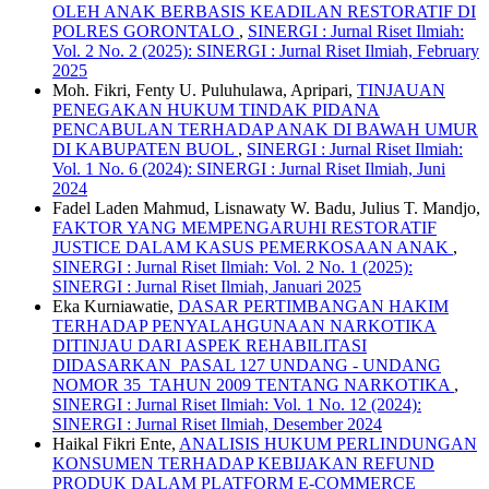
OLEH ANAK BERBASIS KEADILAN RESTORATIF DI
POLRES GORONTALO
,
SINERGI : Jurnal Riset Ilmiah:
Vol. 2 No. 2 (2025): SINERGI : Jurnal Riset Ilmiah, February
2025
Moh. Fikri, Fenty U. Puluhulawa, Apripari,
TINJAUAN
PENEGAKAN HUKUM TINDAK PIDANA
PENCABULAN TERHADAP ANAK DI BAWAH UMUR
DI KABUPATEN BUOL
,
SINERGI : Jurnal Riset Ilmiah:
Vol. 1 No. 6 (2024): SINERGI : Jurnal Riset Ilmiah, Juni
2024
Fadel Laden Mahmud, Lisnawaty W. Badu, Julius T. Mandjo,
FAKTOR YANG MEMPENGARUHI RESTORATIF
JUSTICE DALAM KASUS PEMERKOSAAN ANAK
,
SINERGI : Jurnal Riset Ilmiah: Vol. 2 No. 1 (2025):
SINERGI : Jurnal Riset Ilmiah, Januari 2025
Eka Kurniawatie,
DASAR PERTIMBANGAN HAKIM
TERHADAP PENYALAHGUNAAN NARKOTIKA
DITINJAU DARI ASPEK REHABILITASI
DIDASARKAN PASAL 127 UNDANG - UNDANG
NOMOR 35 TAHUN 2009 TENTANG NARKOTIKA
,
SINERGI : Jurnal Riset Ilmiah: Vol. 1 No. 12 (2024):
SINERGI : Jurnal Riset Ilmiah, Desember 2024
Haikal Fikri Ente,
ANALISIS HUKUM PERLINDUNGAN
KONSUMEN TERHADAP KEBIJAKAN REFUND
PRODUK DALAM PLATFORM E-COMMERCE