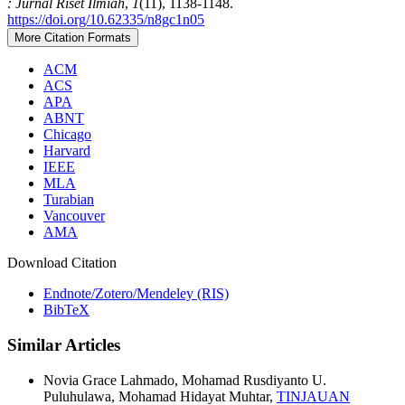
: Jurnal Riset Ilmiah
,
1
(11), 1138-1148.
https://doi.org/10.62335/n8gc1n05
More Citation Formats
ACM
ACS
APA
ABNT
Chicago
Harvard
IEEE
MLA
Turabian
Vancouver
AMA
Download Citation
Endnote/Zotero/Mendeley (RIS)
BibTeX
Similar Articles
Novia Grace Lahmado, Mohamad Rusdiyanto U.
Puluhulawa, Mohamad Hidayat Muhtar,
TINJAUAN