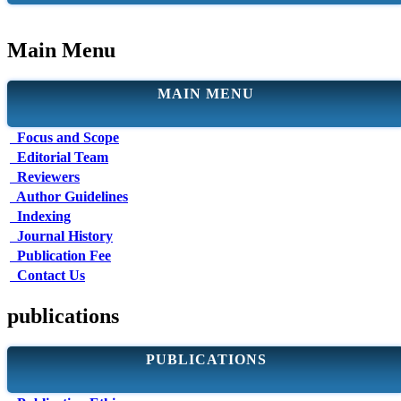
Main Menu
MAIN MENU
Focus and Scope
Editorial Team
Reviewers
Author Guidelines
Indexing
Journal History
Publication Fee
Contact Us
publications
PUBLICATIONS