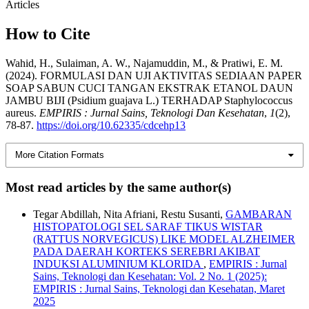
Articles
How to Cite
Wahid, H., Sulaiman, A. W., Najamuddin, M., & Pratiwi, E. M.
(2024). FORMULASI DAN UJI AKTIVITAS SEDIAAN PAPER
SOAP SABUN CUCI TANGAN EKSTRAK ETANOL DAUN
JAMBU BIJI (Psidium guajava L.) TERHADAP Staphylococcus
aureus.
EMPIRIS : Jurnal Sains, Teknologi Dan Kesehatan
,
1
(2),
78-87.
https://doi.org/10.62335/cdcehp13
More Citation Formats
Most read articles by the same author(s)
Tegar Abdillah, Nita Afriani, Restu Susanti,
GAMBARAN
HISTOPATOLOGI SEL SARAF TIKUS WISTAR
(RATTUS NORVEGICUS) LIKE MODEL ALZHEIMER
PADA DAERAH KORTEKS SEREBRI AKIBAT
INDUKSI ALUMINIUM KLORIDA
,
EMPIRIS : Jurnal
Sains, Teknologi dan Kesehatan: Vol. 2 No. 1 (2025):
EMPIRIS : Jurnal Sains, Teknologi dan Kesehatan, Maret
2025