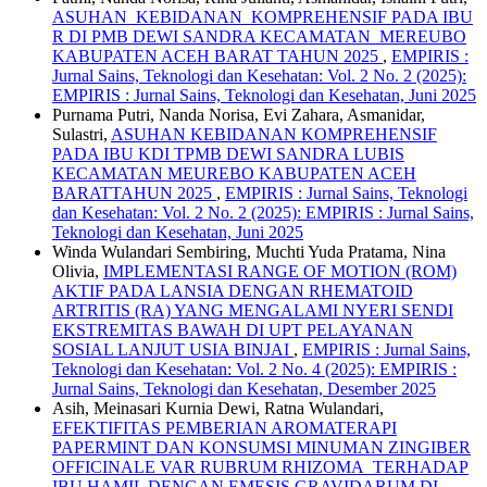
ASUHAN KEBIDANAN KOMPREHENSIF PADA IBU
R DI PMB DEWI SANDRA KECAMATAN MEREUBO
KABUPATEN ACEH BARAT TAHUN 2025
,
EMPIRIS :
Jurnal Sains, Teknologi dan Kesehatan: Vol. 2 No. 2 (2025):
EMPIRIS : Jurnal Sains, Teknologi dan Kesehatan, Juni 2025
Purnama Putri, Nanda Norisa, Evi Zahara, Asmanidar,
Sulastri,
ASUHAN KEBIDANAN KOMPREHENSIF
PADA IBU KDI TPMB DEWI SANDRA LUBIS
KECAMATAN MEUREBO KABUPATEN ACEH
BARATTAHUN 2025
,
EMPIRIS : Jurnal Sains, Teknologi
dan Kesehatan: Vol. 2 No. 2 (2025): EMPIRIS : Jurnal Sains,
Teknologi dan Kesehatan, Juni 2025
Winda Wulandari Sembiring, Muchti Yuda Pratama, Nina
Olivia,
IMPLEMENTASI RANGE OF MOTION (ROM)
AKTIF PADA LANSIA DENGAN RHEMATOID
ARTRITIS (RA) YANG MENGALAMI NYERI SENDI
EKSTREMITAS BAWAH DI UPT PELAYANAN
SOSIAL LANJUT USIA BINJAI
,
EMPIRIS : Jurnal Sains,
Teknologi dan Kesehatan: Vol. 2 No. 4 (2025): EMPIRIS :
Jurnal Sains, Teknologi dan Kesehatan, Desember 2025
Asih, Meinasari Kurnia Dewi, Ratna Wulandari,
EFEKTIFITAS PEMBERIAN AROMATERAPI
PAPERMINT DAN KONSUMSI MINUMAN ZINGIBER
OFFICINALE VAR RUBRUM RHIZOMA TERHADAP
IBU HAMIL DENGAN EMESIS GRAVIDARUM DI