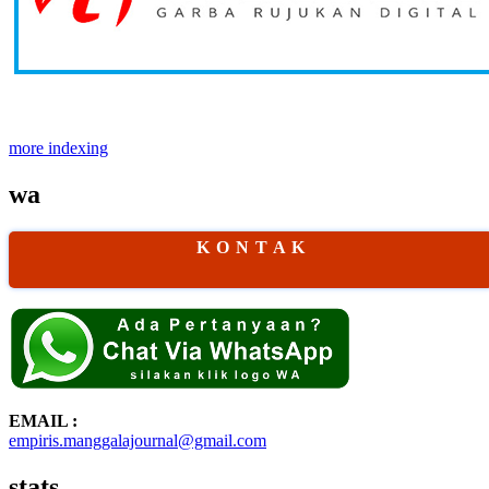
more indexing
wa
K O N T A K
EMAIL :
empiris.manggalajournal@gmail.com
stats