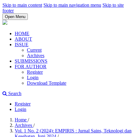
Skip to main content
Skip to main navigation menu
Skip to site
footer
Open Menu
HOME
ABOUT
ISSUE
Current
Archives
SUBMISSIONS
FOR AUTHOR
Register
Login
Download Template
Search
Register
Login
Home
/
Archives
/
Vol. 1 No. 2 (2024): EMPIRIS : Jurnal Sains, Teknologi dan
Kesehatan, Juni 2024
/