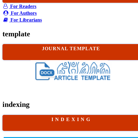
For Readers
For Authors
For Librarians
template
JOURNAL TEMPLATE
indexing
I N D E X I N G