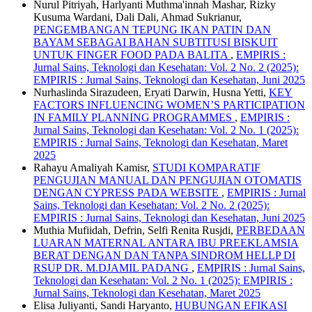
Nurul Pitriyah, Harlyanti Muthma'innah Mashar, Rizky
Kusuma Wardani, Dali Dali, Ahmad Sukrianur,
PENGEMBANGAN TEPUNG IKAN PATIN DAN
BAYAM SEBAGAI BAHAN SUBTITUSI BISKUIT
UNTUK FINGER FOOD PADA BALITA
,
EMPIRIS :
Jurnal Sains, Teknologi dan Kesehatan: Vol. 2 No. 2 (2025):
EMPIRIS : Jurnal Sains, Teknologi dan Kesehatan, Juni 2025
Nurhaslinda Sirazudeen, Eryati Darwin, Husna Yetti,
KEY
FACTORS INFLUENCING WOMEN’S PARTICIPATION
IN FAMILY PLANNING PROGRAMMES
,
EMPIRIS :
Jurnal Sains, Teknologi dan Kesehatan: Vol. 2 No. 1 (2025):
EMPIRIS : Jurnal Sains, Teknologi dan Kesehatan, Maret
2025
Rahayu Amaliyah Kamisr,
STUDI KOMPARATIF
PENGUJIAN MANUAL DAN PENGUJIAN OTOMATIS
DENGAN CYPRESS PADA WEBSITE
,
EMPIRIS : Jurnal
Sains, Teknologi dan Kesehatan: Vol. 2 No. 2 (2025):
EMPIRIS : Jurnal Sains, Teknologi dan Kesehatan, Juni 2025
Muthia Mufiidah, Defrin, Selfi Renita Rusjdi,
PERBEDAAN
LUARAN MATERNAL ANTARA IBU PREEKLAMSIA
BERAT DENGAN DAN TANPA SINDROM HELLP DI
RSUP DR. M.DJAMIL PADANG
,
EMPIRIS : Jurnal Sains,
Teknologi dan Kesehatan: Vol. 2 No. 1 (2025): EMPIRIS :
Jurnal Sains, Teknologi dan Kesehatan, Maret 2025
Elisa Juliyanti, Sandi Haryanto,
HUBUNGAN EFIKASI