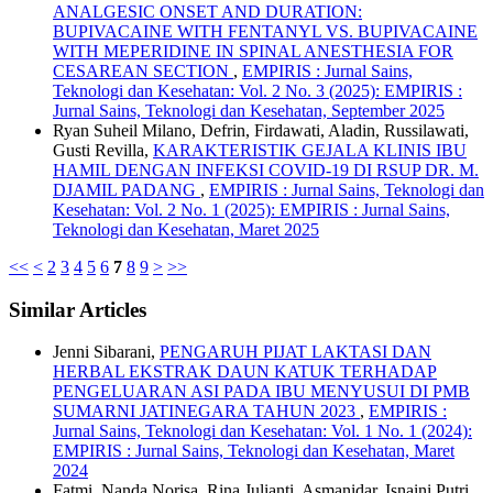
ANALGESIC ONSET AND DURATION:
BUPIVACAINE WITH FENTANYL VS. BUPIVACAINE
WITH MEPERIDINE IN SPINAL ANESTHESIA FOR
CESAREAN SECTION
,
EMPIRIS : Jurnal Sains,
Teknologi dan Kesehatan: Vol. 2 No. 3 (2025): EMPIRIS :
Jurnal Sains, Teknologi dan Kesehatan, September 2025
Ryan Suheil Milano, Defrin, Firdawati, Aladin, Russilawati,
Gusti Revilla,
KARAKTERISTIK GEJALA KLINIS IBU
HAMIL DENGAN INFEKSI COVID-19 DI RSUP DR. M.
DJAMIL PADANG
,
EMPIRIS : Jurnal Sains, Teknologi dan
Kesehatan: Vol. 2 No. 1 (2025): EMPIRIS : Jurnal Sains,
Teknologi dan Kesehatan, Maret 2025
<<
<
2
3
4
5
6
7
8
9
>
>>
Similar Articles
Jenni Sibarani,
PENGARUH PIJAT LAKTASI DAN
HERBAL EKSTRAK DAUN KATUK TERHADAP
PENGELUARAN ASI PADA IBU MENYUSUI DI PMB
SUMARNI JATINEGARA TAHUN 2023
,
EMPIRIS :
Jurnal Sains, Teknologi dan Kesehatan: Vol. 1 No. 1 (2024):
EMPIRIS : Jurnal Sains, Teknologi dan Kesehatan, Maret
2024
Fatmi, Nanda Norisa, Rina Julianti, Asmanidar, Isnaini Putri,