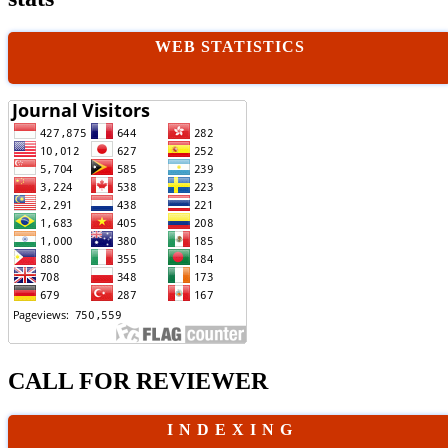
WEB STATISTICS
CALL FOR REVIEWER
I N D E X I N G