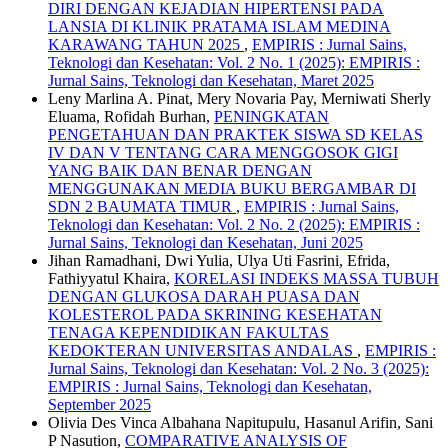
DIRI DENGAN KEJADIAN HIPERTENSI PADA
LANSIA DI KLINIK PRATAMA ISLAM MEDINA
KARAWANG TAHUN 2025
,
EMPIRIS : Jurnal Sains,
Teknologi dan Kesehatan: Vol. 2 No. 1 (2025): EMPIRIS :
Jurnal Sains, Teknologi dan Kesehatan, Maret 2025
Leny Marlina A. Pinat, Mery Novaria Pay, Merniwati Sherly
Eluama, Rofidah Burhan,
PENINGKATAN
PENGETAHUAN DAN PRAKTEK SISWA SD KELAS
IV DAN V TENTANG CARA MENGGOSOK GIGI
YANG BAIK DAN BENAR DENGAN
MENGGUNAKAN MEDIA BUKU BERGAMBAR DI
SDN 2 BAUMATA TIMUR
,
EMPIRIS : Jurnal Sains,
Teknologi dan Kesehatan: Vol. 2 No. 2 (2025): EMPIRIS :
Jurnal Sains, Teknologi dan Kesehatan, Juni 2025
Jihan Ramadhani, Dwi Yulia, Ulya Uti Fasrini, Efrida,
Fathiyyatul Khaira,
KORELASI INDEKS MASSA TUBUH
DENGAN GLUKOSA DARAH PUASA DAN
KOLESTEROL PADA SKRINING KESEHATAN
TENAGA KEPENDIDIKAN FAKULTAS
KEDOKTERAN UNIVERSITAS ANDALAS
,
EMPIRIS :
Jurnal Sains, Teknologi dan Kesehatan: Vol. 2 No. 3 (2025):
EMPIRIS : Jurnal Sains, Teknologi dan Kesehatan,
September 2025
Olivia Des Vinca Albahana Napitupulu, Hasanul Arifin, Sani
P Nasution,
COMPARATIVE ANALYSIS OF