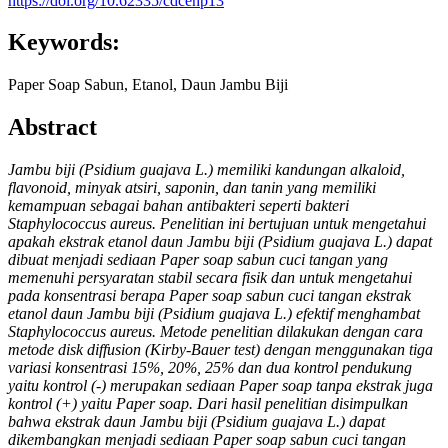
https://doi.org/10.62335/cdcehp13
Keywords:
Paper Soap Sabun, Etanol, Daun Jambu Biji
Abstract
Jambu biji (Psidium guajava L.) memiliki kandungan alkaloid,
flavonoid, minyak atsiri, saponin, dan tanin yang memiliki
kemampuan sebagai bahan antibakteri seperti bakteri
Staphylococcus aureus. Penelitian ini bertujuan untuk mengetahui
apakah ekstrak etanol daun Jambu biji (Psidium guajava L.) dapat
dibuat menjadi sediaan Paper soap sabun cuci tangan yang
memenuhi persyaratan stabil secara fisik dan untuk mengetahui
pada konsentrasi berapa Paper soap sabun cuci tangan ekstrak
etanol daun Jambu biji (Psidium guajava L.) efektif menghambat
Staphylococcus aureus. Metode penelitian dilakukan dengan cara
metode disk diffusion (Kirby-Bauer test) dengan menggunakan tiga
variasi konsentrasi 15%, 20%, 25% dan dua kontrol pendukung
yaitu kontrol (-) merupakan sediaan Paper soap tanpa ekstrak juga
kontrol (+) yaitu Paper soap. Dari hasil penelitian disimpulkan
bahwa ekstrak daun Jambu biji (Psidium guajava L.) dapat
dikembangkan menjadi sediaan Paper soap sabun cuci tangan