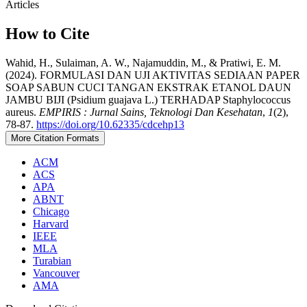
Articles
How to Cite
Wahid, H., Sulaiman, A. W., Najamuddin, M., & Pratiwi, E. M.
(2024). FORMULASI DAN UJI AKTIVITAS SEDIAAN PAPER
SOAP SABUN CUCI TANGAN EKSTRAK ETANOL DAUN
JAMBU BIJI (Psidium guajava L.) TERHADAP Staphylococcus
aureus.
EMPIRIS : Jurnal Sains, Teknologi Dan Kesehatan
,
1
(2),
78-87.
https://doi.org/10.62335/cdcehp13
More Citation Formats
ACM
ACS
APA
ABNT
Chicago
Harvard
IEEE
MLA
Turabian
Vancouver
AMA