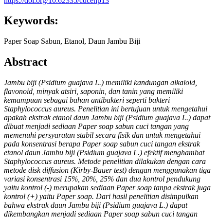
https://doi.org/10.62335/cdcehp13
Keywords:
Paper Soap Sabun, Etanol, Daun Jambu Biji
Abstract
Jambu biji (Psidium guajava L.) memiliki kandungan alkaloid,
flavonoid, minyak atsiri, saponin, dan tanin yang memiliki
kemampuan sebagai bahan antibakteri seperti bakteri
Staphylococcus aureus. Penelitian ini bertujuan untuk mengetahui
apakah ekstrak etanol daun Jambu biji (Psidium guajava L.) dapat
dibuat menjadi sediaan Paper soap sabun cuci tangan yang
memenuhi persyaratan stabil secara fisik dan untuk mengetahui
pada konsentrasi berapa Paper soap sabun cuci tangan ekstrak
etanol daun Jambu biji (Psidium guajava L.) efektif menghambat
Staphylococcus aureus. Metode penelitian dilakukan dengan cara
metode disk diffusion (Kirby-Bauer test) dengan menggunakan tiga
variasi konsentrasi 15%, 20%, 25% dan dua kontrol pendukung
yaitu kontrol (-) merupakan sediaan Paper soap tanpa ekstrak juga
kontrol (+) yaitu Paper soap. Dari hasil penelitian disimpulkan
bahwa ekstrak daun Jambu biji (Psidium guajava L.) dapat
dikembangkan menjadi sediaan Paper soap sabun cuci tangan