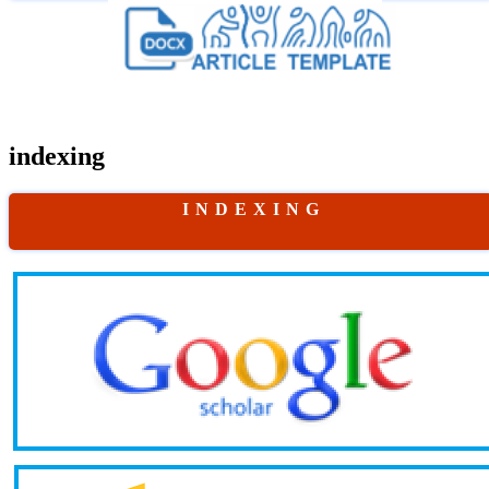
indexing
I N D E X I N G