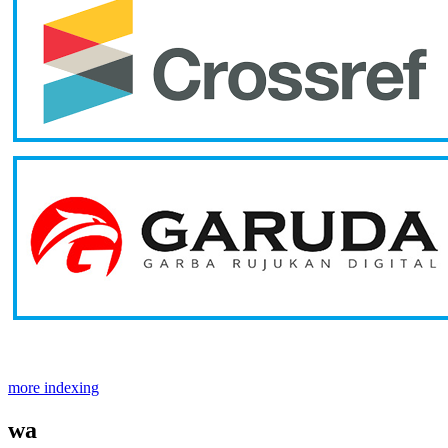
more indexing
wa