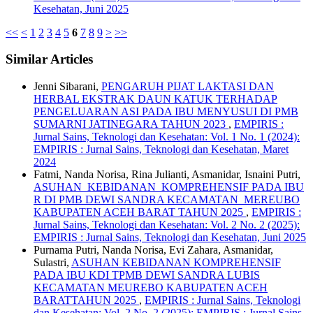
Kesehatan, Juni 2025
<<
<
1
2
3
4
5
6
7
8
9
>
>>
Similar Articles
Jenni Sibarani,
PENGARUH PIJAT LAKTASI DAN
HERBAL EKSTRAK DAUN KATUK TERHADAP
PENGELUARAN ASI PADA IBU MENYUSUI DI PMB
SUMARNI JATINEGARA TAHUN 2023
,
EMPIRIS :
Jurnal Sains, Teknologi dan Kesehatan: Vol. 1 No. 1 (2024):
EMPIRIS : Jurnal Sains, Teknologi dan Kesehatan, Maret
2024
Fatmi, Nanda Norisa, Rina Julianti, Asmanidar, Isnaini Putri,
ASUHAN KEBIDANAN KOMPREHENSIF PADA IBU
R DI PMB DEWI SANDRA KECAMATAN MEREUBO
KABUPATEN ACEH BARAT TAHUN 2025
,
EMPIRIS :
Jurnal Sains, Teknologi dan Kesehatan: Vol. 2 No. 2 (2025):
EMPIRIS : Jurnal Sains, Teknologi dan Kesehatan, Juni 2025
Purnama Putri, Nanda Norisa, Evi Zahara, Asmanidar,
Sulastri,
ASUHAN KEBIDANAN KOMPREHENSIF
PADA IBU KDI TPMB DEWI SANDRA LUBIS
KECAMATAN MEUREBO KABUPATEN ACEH
BARATTAHUN 2025
,
EMPIRIS : Jurnal Sains, Teknologi
dan Kesehatan: Vol. 2 No. 2 (2025): EMPIRIS : Jurnal Sains,