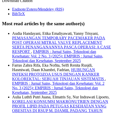
Download Citation
Endnote/Zotero/Mendeley (RIS)
BibTeX
Most read articles by the same author(s)
Audia Handayani, Etika Emaliyawati, Yanny Trisyani,
PEMASANGAN TEMPORARY PACEMAKER PADA
POST OPERASI MITRAL VALVE REPLACEMENT
SERTA PENANGANANNYA PASCA OPERASI: A CASE
RESPORT
,
EMPIRIS : Jurnal Sains, Teknologi dan
Kesehatan: Vol. 2 No. 3 (2025): EMPIRIS : Jurnal Sains,
Teknologi dan Kesehatan, September 2025
Farras Zahra Rifa, Eka Nofita, Selfi Renita Rusjdi,
Hasmiwati, Daan Khambri, Fadrian,
HUBUNGAN
INFEKSI PROTOZOA USUS DENGAN KANKER
KOLOREKTAL: SEBUAH TINJAUAN SISTEMATIS
,
EMPIRIS : Jurnal Sains, Teknologi dan Kesehatan: Vol. 2
No. 3 (2025): EMPIRIS : Jurnal Sains, Teknologi dan
Kesehatan, September 2025
Aulia Luthfi Putri Juana, Elmatris Sy, Nur Indrawati Lipoeto,
KORELASI KONSUMSI MAKRONUTRIEN DENGAN
PROFIL LIPID PADA PETUGAS KESEHATAN YANG
OBESITAS DI RSUP M. DJAMIL PADANG TAHUN