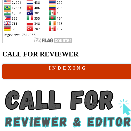
CALL FOR REVIEWER
I N D E X I N G