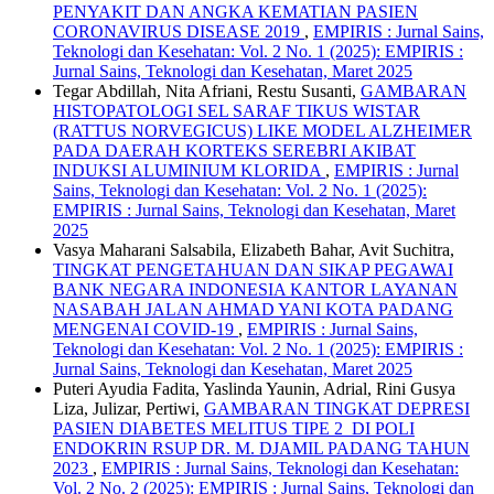
PENYAKIT DAN ANGKA KEMATIAN PASIEN
CORONAVIRUS DISEASE 2019
,
EMPIRIS : Jurnal Sains,
Teknologi dan Kesehatan: Vol. 2 No. 1 (2025): EMPIRIS :
Jurnal Sains, Teknologi dan Kesehatan, Maret 2025
Tegar Abdillah, Nita Afriani, Restu Susanti,
GAMBARAN
HISTOPATOLOGI SEL SARAF TIKUS WISTAR
(RATTUS NORVEGICUS) LIKE MODEL ALZHEIMER
PADA DAERAH KORTEKS SEREBRI AKIBAT
INDUKSI ALUMINIUM KLORIDA
,
EMPIRIS : Jurnal
Sains, Teknologi dan Kesehatan: Vol. 2 No. 1 (2025):
EMPIRIS : Jurnal Sains, Teknologi dan Kesehatan, Maret
2025
Vasya Maharani Salsabila, Elizabeth Bahar, Avit Suchitra,
TINGKAT PENGETAHUAN DAN SIKAP PEGAWAI
BANK NEGARA INDONESIA KANTOR LAYANAN
NASABAH JALAN AHMAD YANI KOTA PADANG
MENGENAI COVID-19
,
EMPIRIS : Jurnal Sains,
Teknologi dan Kesehatan: Vol. 2 No. 1 (2025): EMPIRIS :
Jurnal Sains, Teknologi dan Kesehatan, Maret 2025
Puteri Ayudia Fadita, Yaslinda Yaunin, Adrial, Rini Gusya
Liza, Julizar, Pertiwi,
GAMBARAN TINGKAT DEPRESI
PASIEN DIABETES MELITUS TIPE 2 DI POLI
ENDOKRIN RSUP DR. M. DJAMIL PADANG TAHUN
2023
,
EMPIRIS : Jurnal Sains, Teknologi dan Kesehatan:
Vol. 2 No. 2 (2025): EMPIRIS : Jurnal Sains, Teknologi dan