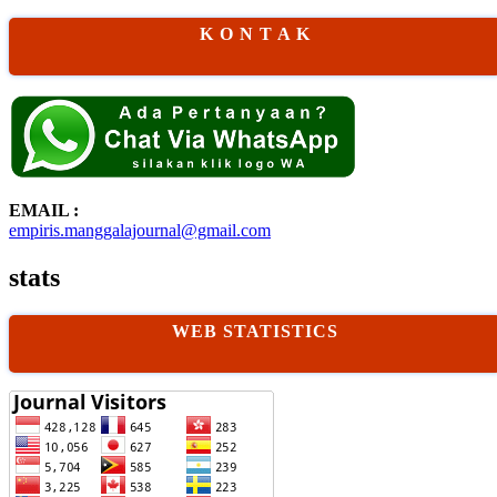
K O N T A K
EMAIL :
empiris.manggalajournal@gmail.com
stats
WEB STATISTICS