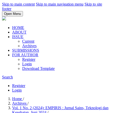
Skip to main content
Skip to main navigation menu
Skip to site
footer
Open Menu
HOME
ABOUT
ISSUE
Current
Archives
SUBMISSIONS
FOR AUTHOR
Register
Login
Download Template
Search
Register
Login
Home
/
Archives
/
Vol. 1 No. 2 (2024): EMPIRIS : Jurnal Sains, Teknologi dan
Kesehatan, Juni 2024
/