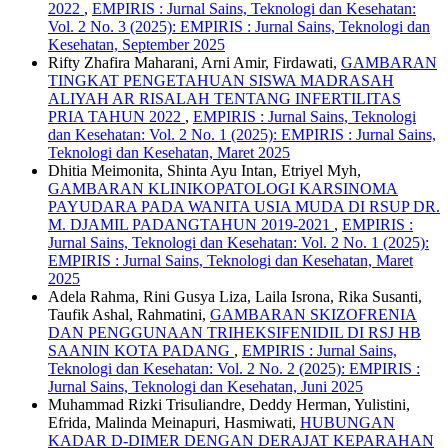
2022
,
EMPIRIS : Jurnal Sains, Teknologi dan Kesehatan:
Vol. 2 No. 3 (2025): EMPIRIS : Jurnal Sains, Teknologi dan
Kesehatan, September 2025
Rifty Zhafira Maharani, Arni Amir, Firdawati,
GAMBARAN
TINGKAT PENGETAHUAN SISWA MADRASAH
ALIYAH AR RISALAH TENTANG INFERTILITAS
PRIA TAHUN 2022
,
EMPIRIS : Jurnal Sains, Teknologi
dan Kesehatan: Vol. 2 No. 1 (2025): EMPIRIS : Jurnal Sains,
Teknologi dan Kesehatan, Maret 2025
Dhitia Meimonita, Shinta Ayu Intan, Etriyel Myh,
GAMBARAN KLINIKOPATOLOGI KARSINOMA
PAYUDARA PADA WANITA USIA MUDA DI RSUP DR.
M. DJAMIL PADANGTAHUN 2019-2021
,
EMPIRIS :
Jurnal Sains, Teknologi dan Kesehatan: Vol. 2 No. 1 (2025):
EMPIRIS : Jurnal Sains, Teknologi dan Kesehatan, Maret
2025
Adela Rahma, Rini Gusya Liza, Laila Isrona, Rika Susanti,
Taufik Ashal, Rahmatini,
GAMBARAN SKIZOFRENIA
DAN PENGGUNAAN TRIHEKSIFENIDIL DI RSJ HB
SAANIN KOTA PADANG
,
EMPIRIS : Jurnal Sains,
Teknologi dan Kesehatan: Vol. 2 No. 2 (2025): EMPIRIS :
Jurnal Sains, Teknologi dan Kesehatan, Juni 2025
Muhammad Rizki Trisuliandre, Deddy Herman, Yulistini,
Efrida, Malinda Meinapuri, Hasmiwati,
HUBUNGAN
KADAR D-DIMER DENGAN DERAJAT KEPARAHAN