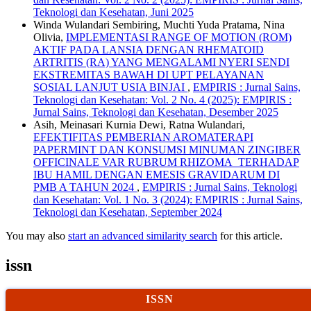
Teknologi dan Kesehatan, Juni 2025
Winda Wulandari Sembiring, Muchti Yuda Pratama, Nina
Olivia,
IMPLEMENTASI RANGE OF MOTION (ROM)
AKTIF PADA LANSIA DENGAN RHEMATOID
ARTRITIS (RA) YANG MENGALAMI NYERI SENDI
EKSTREMITAS BAWAH DI UPT PELAYANAN
SOSIAL LANJUT USIA BINJAI
,
EMPIRIS : Jurnal Sains,
Teknologi dan Kesehatan: Vol. 2 No. 4 (2025): EMPIRIS :
Jurnal Sains, Teknologi dan Kesehatan, Desember 2025
Asih, Meinasari Kurnia Dewi, Ratna Wulandari,
EFEKTIFITAS PEMBERIAN AROMATERAPI
PAPERMINT DAN KONSUMSI MINUMAN ZINGIBER
OFFICINALE VAR RUBRUM RHIZOMA TERHADAP
IBU HAMIL DENGAN EMESIS GRAVIDARUM DI
PMB A TAHUN 2024
,
EMPIRIS : Jurnal Sains, Teknologi
dan Kesehatan: Vol. 1 No. 3 (2024): EMPIRIS : Jurnal Sains,
Teknologi dan Kesehatan, September 2024
You may also
start an advanced similarity search
for this article.
issn
ISSN