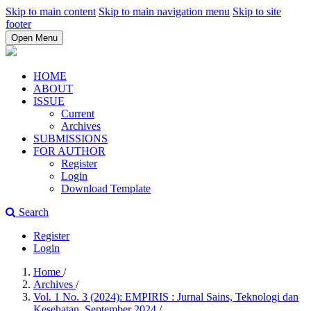
Skip to main content
Skip to main navigation menu
Skip to site
footer
Open Menu
HOME
ABOUT
ISSUE
Current
Archives
SUBMISSIONS
FOR AUTHOR
Register
Login
Download Template
Search
Register
Login
Home
/
Archives
/
Vol. 1 No. 3 (2024): EMPIRIS : Jurnal Sains, Teknologi dan
Kesehatan, September 2024
/