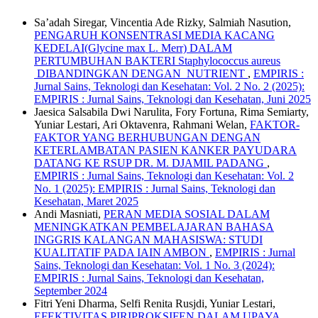
Sa’adah Siregar, Vincentia Ade Rizky, Salmiah Nasution,
PENGARUH KONSENTRASI MEDIA KACANG
KEDELAI(Glycine max L. Merr) DALAM
PERTUMBUHAN BAKTERI Staphylococcus aureus
DIBANDINGKAN DENGAN NUTRIENT
,
EMPIRIS :
Jurnal Sains, Teknologi dan Kesehatan: Vol. 2 No. 2 (2025):
EMPIRIS : Jurnal Sains, Teknologi dan Kesehatan, Juni 2025
Jaesica Salsabila Dwi Narulita, Fory Fortuna, Rima Semiarty,
Yuniar Lestari, Ari Oktavenra, Rahmani Welan,
FAKTOR-
FAKTOR YANG BERHUBUNGAN DENGAN
KETERLAMBATAN PASIEN KANKER PAYUDARA
DATANG KE RSUP DR. M. DJAMIL PADANG
,
EMPIRIS : Jurnal Sains, Teknologi dan Kesehatan: Vol. 2
No. 1 (2025): EMPIRIS : Jurnal Sains, Teknologi dan
Kesehatan, Maret 2025
Andi Masniati,
PERAN MEDIA SOSIAL DALAM
MENINGKATKAN PEMBELAJARAN BAHASA
INGGRIS KALANGAN MAHASISWA: STUDI
KUALITATIF PADA IAIN AMBON
,
EMPIRIS : Jurnal
Sains, Teknologi dan Kesehatan: Vol. 1 No. 3 (2024):
EMPIRIS : Jurnal Sains, Teknologi dan Kesehatan,
September 2024
Fitri Yeni Dharma, Selfi Renita Rusjdi, Yuniar Lestari,
EFEKTIVITAS PIRIPROKSIFEN DALAM UPAYA