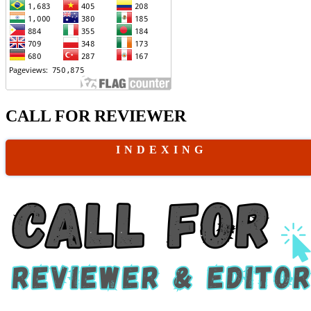
CALL FOR REVIEWER
I N D E X I N G