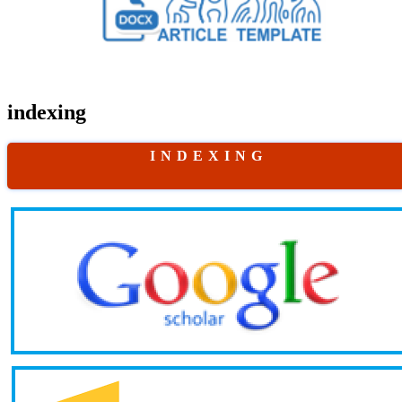
indexing
I N D E X I N G