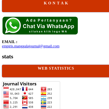
K O N T A K
EMAIL :
empiris.manggalajournal@gmail.com
stats
WEB STATISTICS