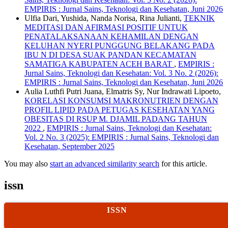
EMPIRIS : Jurnal Sains, Teknologi dan Kesehatan, Juni 2026
Ulfia Dari, Yushida, Nanda Norisa, Rina Julianti,
TEKNIK
MEDITASI DAN AFIRMASI POSITIF UNTUK
PENATALAKSANAAN KEHAMILAN DENGAN
KELUHAN NYERI PUNGGUNG BELAKANG PADA
IBU N DI DESA SUAK PANDAN KECAMATAN
SAMATIGA KABUPATEN ACEH BARAT
,
EMPIRIS :
Jurnal Sains, Teknologi dan Kesehatan: Vol. 3 No. 2 (2026):
EMPIRIS : Jurnal Sains, Teknologi dan Kesehatan, Juni 2026
Aulia Luthfi Putri Juana, Elmatris Sy, Nur Indrawati Lipoeto,
KORELASI KONSUMSI MAKRONUTRIEN DENGAN
PROFIL LIPID PADA PETUGAS KESEHATAN YANG
OBESITAS DI RSUP M. DJAMIL PADANG TAHUN
2022
,
EMPIRIS : Jurnal Sains, Teknologi dan Kesehatan:
Vol. 2 No. 3 (2025): EMPIRIS : Jurnal Sains, Teknologi dan
Kesehatan, September 2025
You may also
start an advanced similarity search
for this article.
issn
ISSN