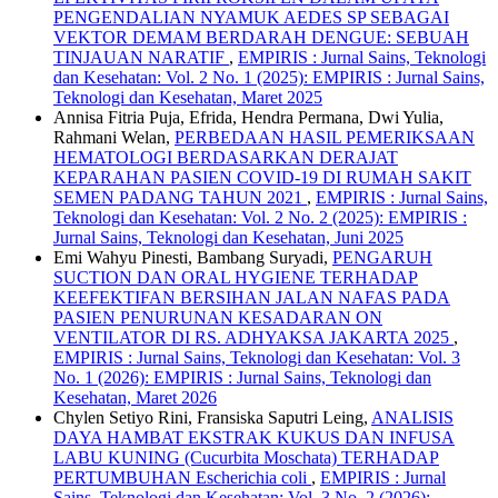
PENGENDALIAN NYAMUK AEDES SP SEBAGAI
VEKTOR DEMAM BERDARAH DENGUE: SEBUAH
TINJAUAN NARATIF
,
EMPIRIS : Jurnal Sains, Teknologi
dan Kesehatan: Vol. 2 No. 1 (2025): EMPIRIS : Jurnal Sains,
Teknologi dan Kesehatan, Maret 2025
Annisa Fitria Puja, Efrida, Hendra Permana, Dwi Yulia,
Rahmani Welan,
PERBEDAAN HASIL PEMERIKSAAN
HEMATOLOGI BERDASARKAN DERAJAT
KEPARAHAN PASIEN COVID-19 DI RUMAH SAKIT
SEMEN PADANG TAHUN 2021
,
EMPIRIS : Jurnal Sains,
Teknologi dan Kesehatan: Vol. 2 No. 2 (2025): EMPIRIS :
Jurnal Sains, Teknologi dan Kesehatan, Juni 2025
Emi Wahyu Pinesti, Bambang Suryadi,
PENGARUH
SUCTION DAN ORAL HYGIENE TERHADAP
KEEFEKTIFAN BERSIHAN JALAN NAFAS PADA
PASIEN PENURUNAN KESADARAN ON
VENTILATOR DI RS. ADHYAKSA JAKARTA 2025
,
EMPIRIS : Jurnal Sains, Teknologi dan Kesehatan: Vol. 3
No. 1 (2026): EMPIRIS : Jurnal Sains, Teknologi dan
Kesehatan, Maret 2026
Chylen Setiyo Rini, Fransiska Saputri Leing,
ANALISIS
DAYA HAMBAT EKSTRAK KUKUS DAN INFUSA
LABU KUNING (Cucurbita Moschata) TERHADAP
PERTUMBUHAN Escherichia coli
,
EMPIRIS : Jurnal
Sains, Teknologi dan Kesehatan: Vol. 3 No. 2 (2026):