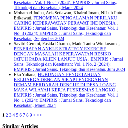
Kesehatan: Vol. 1 No. 1 (2024): EMPIRIS : Jurnal Sains,
Teknologi dan Kesehatan, Maret 2024
Mohamad Judha, Aris Setiawan, Khairul Imam, NiLuh Putu
Erikawati,
FENOMENA PENGALAMAN PERILAKU
CARING KEPERAWATAN PERAWAT INDONESIA
,
EMPIRIS : Jurnal Sains, Teknologi dan Kesehatan: Vol. 1
No. 3 (2024): EMPIRIS : Jurnal Sains, Teknologi dan
Kesehatan, September 2024
Savitri Gemini, Fasida Dharma, Made Tantra Wirakusuma,
PENERAPAN ANKLE STRATEGY EXERCISE
DENGAN MASALAH KEPERAWATAN RESIKO
JATUH PADA KLIEN LANJUT USIA
,
EMPIRIS : Jurnal
Sains, Teknologi dan Kesehatan: Vol. 1 No. 2 (2024):
EMPIRIS : Jurnal Sains, Teknologi dan Kesehatan, Juni 2024
Eka Yuliana,
HUBUNGAN PENGETAHUAN
KELUARGA DENGAN SIKAP PENCEGAHAN
DEMAM BERDARAH DENGUE DI DESA LOANG
MAKA WILAYAH KERJA PUSKESMAS LANGKO
,
EMPIRIS : Jurnal Sains, Teknologi dan Kesehatan: Vol. 1
No. 1 (2024): EMPIRIS : Jurnal Sains, Teknologi dan
Kesehatan, Maret 2024
1
2
3
4
5
6
7
8
9
>
>>
Similar Articles