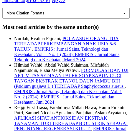
https://doi.org/10.62335/1jvqzy72
More Citation Formats
Most read articles by the same author(s)
Nurilah, Evalina Fajriani,
POLA ASUH ORANG TUA
TERHADAP PERKEMBANGAN ANAK USIA 5-6
TAHUN
,
EMPIRIS : Jurnal Sains, Teknologi dan
Kesehatan: Vol. 1 No. 1 (2024): EMPIRIS : Jurnal Sains,
Teknologi dan Kesehatan, Maret 2024
Hilmiati Wahid, Abdul Wahid Sulaiman, Mirfaidah
Najamuddin, Elzha Meilya Pratiwi,
FORMULASI DAN UJI
AKTIVITAS SEDIAAN PAPER SOAP SABUN CUCI
TANGAN EKSTRAK ETANOL DAUN JAMBU BIJI
(Psidium guajava L.) TERHADAP Staphylococcus aureus
,
EMPIRIS : Jurnal Sains, Teknologi dan Kesehatan: Vol. 1
No. 2 (2024): EMPIRIS : Jurnal Sains, Teknologi dan
Kesehatan, Juni 2024
Reqgi First Trasia, Farahdhiya Millati Hawa, Haura Firlanti
Putri, Samuel Nicolas Agustinus Panjaitan, Aslam Aryatama,
APLIKASI SIFAT ANTIOKSIDAN EKSTRAK
TANAMAN TURI TERHADAP BIOLISTRIK SEBAGAI
PENUNJANG REGENERASI KULIT
,
EMPIRIS : Jurnal