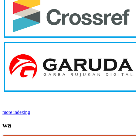
more indexing
wa