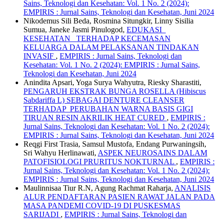
Sains, Teknologi dan Kesehatan: Vol. 1 No. 2 (2024):
EMPIRIS : Jurnal Sains, Teknologi dan Kesehatan, Juni 2024
Nikodemus Sili Beda, Rosmina Situngkir, Linny Sisilia
Sumua, Janeke Jasmi Pinulogod,
EDUKASI
KESEHATAN TERHADAP KECEMASAN
KELUARGA DALAM PELAKSANAN TINDAKAN
INVASIF
,
EMPIRIS : Jurnal Sains, Teknologi dan
Kesehatan: Vol. 1 No. 2 (2024): EMPIRIS : Jurnal Sains,
Teknologi dan Kesehatan, Juni 2024
Anindita Apsari, Yoga Surya Wahyutra, Riesky Sharastiti,
PENGARUH EKSTRAK BUNGA ROSELLA (Hibiscus
Sabdariffa L) SEBAGAI DENTURE CLEANSER
TERHADAP PERUBAHAN WARNA BASIS GIGI
TIRUAN RESIN AKRILIK HEAT CURED
,
EMPIRIS :
Jurnal Sains, Teknologi dan Kesehatan: Vol. 1 No. 2 (2024):
EMPIRIS : Jurnal Sains, Teknologi dan Kesehatan, Juni 2024
Reqgi First Trasia, Samsul Mustofa, Endang Purwaningsih,
Sri Wahyu Herlinawati,
ASPEK NEUROSAINS DALAM
PATOFISIOLOGI PRURITUS NOKTURNAL
,
EMPIRIS :
Jurnal Sains, Teknologi dan Kesehatan: Vol. 1 No. 2 (2024):
EMPIRIS : Jurnal Sains, Teknologi dan Kesehatan, Juni 2024
Maulinnisaa Tiur R.N, Agung Rachmat Raharja,
ANALISIS
ALUR PENDAFTARAN PASIEN RAWAT JALAN PADA
MASA PANDEMI COVID-19 DI PUSKESMAS
SARIJADI
,
EMPIRIS : Jurnal Sains, Teknologi dan