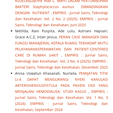
KEDELAI(Glycine max L. Merr) DALAM PERTUMBUHAN
BAKTERI Staphylococcus aureus DIBANDINGKAN
DENGAN NUTRIENT
,
EMPIRIS : Jurnal Sains, Teknologi
dan Kesehatan: Vol. 2 No. 2 (2025): EMPIRIS : Jurnal
Sains, Teknologi dan Kesehatan, Juni 2025
Metilda, Rani Puspita, Ade Lulu, Astriani Hapsari,
Grace A.C.Z, Intan Jesica,
PERAN CASE MANAGER DAN
FUNGSI MANAJERIAL KEPALA RUANG TERHADAP MUTU
PELAYANANKEPERAWATAN DAN PATIENT-CENTERED
CARE DI RUMAH SAKIT
,
EMPIRIS : Jurnal Sains,
Teknologi dan Kesehatan: Vol. 2 No. 4 (2025): EMPIRIS :
Jurnal Sains, Teknologi dan Kesehatan, Desember 2025
Anisa Uswatun Khasanah, Nurlaila,
PEMIJATAN TITIK
LI-4 DAPAT MENGURANGI NYERI KANULASI
ARTERIOVENOUSFISTULA PADA PASIEN CKD YANG
MENJALANI HEMODIALISA: STUDI KASUS
,
EMPIRIS :
Jurnal Sains, Teknologi dan Kesehatan: Vol. 1 No. 3
(2024): EMPIRIS : Jurnal Sains, Teknologi dan
Kesehatan, September 2024