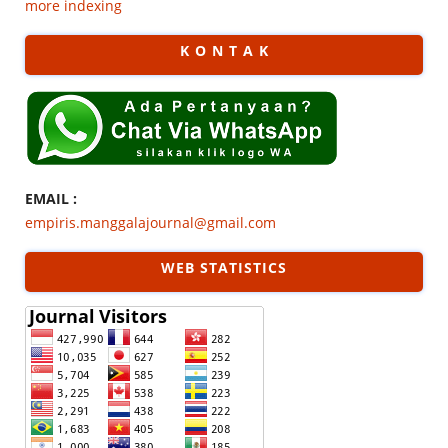
more indexing
K O N T A K
EMAIL :
empiris.manggalajournal@gmail.com
WEB STATISTICS