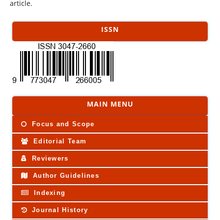
article.
ISSN
MAIN MENU
Focus and Scope
Editorial Team
Reviewers
Author Guidelines
Indexing
Journal History