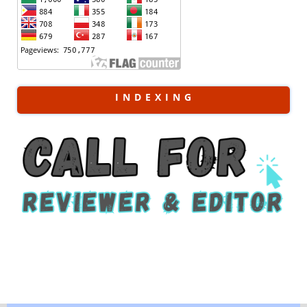
I N D E X I N G