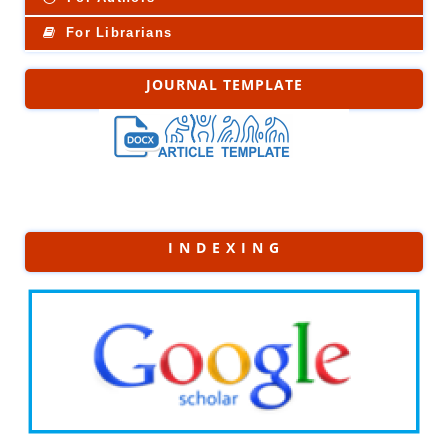
For Librarians
JOURNAL TEMPLATE
I N D E X I N G