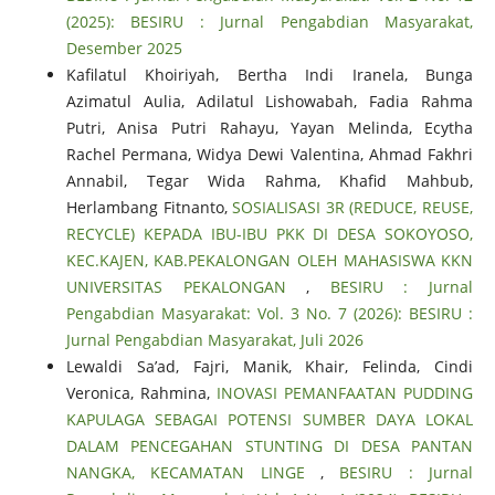
(2025): BESIRU : Jurnal Pengabdian Masyarakat,
Desember 2025
Kafilatul Khoiriyah, Bertha Indi Iranela, Bunga
Azimatul Aulia, Adilatul Lishowabah, Fadia Rahma
Putri, Anisa Putri Rahayu, Yayan Melinda, Ecytha
Rachel Permana, Widya Dewi Valentina, Ahmad Fakhri
Annabil, Tegar Wida Rahma, Khafid Mahbub,
Herlambang Fitnanto,
SOSIALISASI 3R (REDUCE, REUSE,
RECYCLE) KEPADA IBU-IBU PKK DI DESA SOKOYOSO,
KEC.KAJEN, KAB.PEKALONGAN OLEH MAHASISWA KKN
UNIVERSITAS PEKALONGAN
,
BESIRU : Jurnal
Pengabdian Masyarakat: Vol. 3 No. 7 (2026): BESIRU :
Jurnal Pengabdian Masyarakat, Juli 2026
Lewaldi Sa’ad, Fajri, Manik, Khair, Felinda, Cindi
Veronica, Rahmina,
INOVASI PEMANFAATAN PUDDING
KAPULAGA SEBAGAI POTENSI SUMBER DAYA LOKAL
DALAM PENCEGAHAN STUNTING DI DESA PANTAN
NANGKA, KECAMATAN LINGE
,
BESIRU : Jurnal