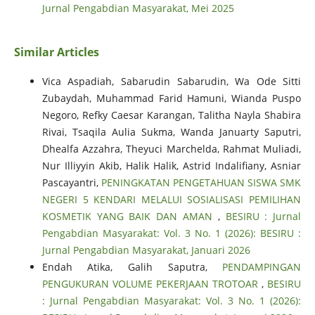
Jurnal Pengabdian Masyarakat, Mei 2025
Similar Articles
Vica Aspadiah, Sabarudin Sabarudin, Wa Ode Sitti
Zubaydah, Muhammad Farid Hamuni, Wianda Puspo
Negoro, Refky Caesar Karangan, Talitha Nayla Shabira
Rivai, Tsaqila Aulia Sukma, Wanda Januarty Saputri,
Dhealfa Azzahra, Theyuci Marchelda, Rahmat Muliadi,
Nur Illiyyin Akib, Halik Halik, Astrid Indalifiany, Asniar
Pascayantri,
PENINGKATAN PENGETAHUAN SISWA SMK
NEGERI 5 KENDARI MELALUI SOSIALISASI PEMILIHAN
KOSMETIK YANG BAIK DAN AMAN
,
BESIRU : Jurnal
Pengabdian Masyarakat: Vol. 3 No. 1 (2026): BESIRU :
Jurnal Pengabdian Masyarakat, Januari 2026
Endah Atika, Galih Saputra,
PENDAMPINGAN
PENGUKURAN VOLUME PEKERJAAN TROTOAR
,
BESIRU
: Jurnal Pengabdian Masyarakat: Vol. 3 No. 1 (2026):