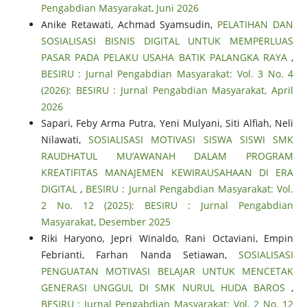
Pengabdian Masyarakat, Juni 2026
Anike Retawati, Achmad Syamsudin,
PELATIHAN DAN
SOSIALISASI BISNIS DIGITAL UNTUK MEMPERLUAS
PASAR PADA PELAKU USAHA BATIK PALANGKA RAYA
,
BESIRU : Jurnal Pengabdian Masyarakat: Vol. 3 No. 4
(2026): BESIRU : Jurnal Pengabdian Masyarakat, April
2026
Sapari, Feby Arma Putra, Yeni Mulyani, Siti Alfiah, Neli
Nilawati,
SOSIALISASI MOTIVASI SISWA SISWI SMK
RAUDHATUL MU’AWANAH DALAM PROGRAM
KREATIFITAS MANAJEMEN KEWIRAUSAHAAN DI ERA
DIGITAL
,
BESIRU : Jurnal Pengabdian Masyarakat: Vol.
2 No. 12 (2025): BESIRU : Jurnal Pengabdian
Masyarakat, Desember 2025
Riki Haryono, Jepri Winaldo, Rani Octaviani, Empin
Febrianti, Farhan Nanda Setiawan,
SOSIALISASI
PENGUATAN MOTIVASI BELAJAR UNTUK MENCETAK
GENERASI UNGGUL DI SMK NURUL HUDA BAROS
,
BESIRU : Jurnal Pengabdian Masyarakat: Vol. 2 No. 12