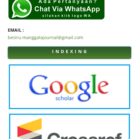
EMAIL :
besiru.manggalajournal@gmail.com
I N D E X I N G