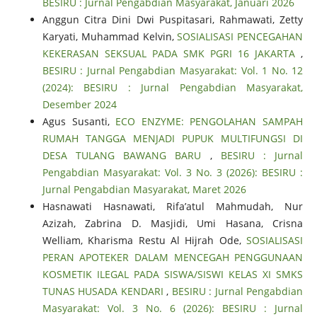
BESIRU : Jurnal Pengabdian Masyarakat, Januari 2026
Anggun Citra Dini Dwi Puspitasari, Rahmawati, Zetty
Karyati, Muhammad Kelvin,
SOSIALISASI PENCEGAHAN
KEKERASAN SEKSUAL PADA SMK PGRI 16 JAKARTA
,
BESIRU : Jurnal Pengabdian Masyarakat: Vol. 1 No. 12
(2024): BESIRU : Jurnal Pengabdian Masyarakat,
Desember 2024
Agus Susanti,
ECO ENZYME: PENGOLAHAN SAMPAH
RUMAH TANGGA MENJADI PUPUK MULTIFUNGSI DI
DESA TULANG BAWANG BARU
,
BESIRU : Jurnal
Pengabdian Masyarakat: Vol. 3 No. 3 (2026): BESIRU :
Jurnal Pengabdian Masyarakat, Maret 2026
Hasnawati Hasnawati, Rifa’atul Mahmudah, Nur
Azizah, Zabrina D. Masjidi, Umi Hasana, Crisna
Welliam, Kharisma Restu Al Hijrah Ode,
SOSIALISASI
PERAN APOTEKER DALAM MENCEGAH PENGGUNAAN
KOSMETIK ILEGAL PADA SISWA/SISWI KELAS XI SMKS
TUNAS HUSADA KENDARI
,
BESIRU : Jurnal Pengabdian
Masyarakat: Vol. 3 No. 6 (2026): BESIRU : Jurnal