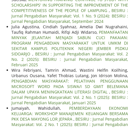
SCHOLARSHIPS' IN SUPPORTING THE IMPROVEMENT OF THE
COMPETITIVENESS OF THE PEOPLE OF LAMPUNG
,
BESIRU :
Jurnal Pengabdian Masyarakat: Vol. 1 No. 9 (2024): BESIRU :
Jurnal Pengabdian Masyarakat, September 2024
Julia Agustina, Cindiah Syahnaz, Amelia Dwi Nugrahaini,
Taufiq Rahman Humaidi, Rifqi Adji Widarso,
PEMANFAATAN
MINYAK JELANTAH MENJADI SABUN CUCI PAKAIAN:
PROGRAM PENGABDIAN MASYARAKAT UNTUK UMKM DI
SEKITAR KAMPUS POLITEKNIK NEGERI JEMBER PSDKU
SIDOARJO
,
BESIRU : Jurnal Pengabdian Masyarakat: Vol. 2
No. 2 (2025): BESIRU : Jurnal Pengabdian Masyarakat,
Februari 2025
Wira Febriyani, Tamrin Ahmad, Wastini Helfin Koilhing,
Urbanus Ousana, Yafet Thobias Lutang, Jon Idrison Molina,
PENGABDIAN MASYARAKAT: PELATIHAN PENGGUNAAN
MICROSOFT WORD PADA SISWA/I SD GMIT BELEMANA
DALAM UPAYA MENINGKATKAN LITERASI DIGITAL
,
BESIRU 
Jurnal Pengabdian Masyarakat: Vol. 2 No. 1 (2025): BESIRU :
Jurnal Pengabdian Masyarakat, Januari 2025
Jumaiyah, Wahidullah,
PEMBERDAYAAN EKONOM
KELUARGA: WORKSHOP MANAJEMEN KEUANGAN BERSAMA
PKK DESA MAYONG LOR JEPARA
,
BESIRU : Jurnal Pengabdian
Masyarakat: Vol. 2 No. 1 (2025): BESIRU : Jurnal Pengabdian