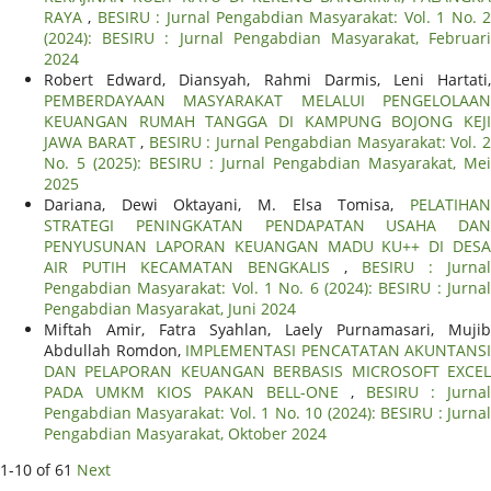
RAYA
,
BESIRU : Jurnal Pengabdian Masyarakat: Vol. 1 No. 
(2024): BESIRU : Jurnal Pengabdian Masyarakat, Februari
2024
Robert Edward, Diansyah, Rahmi Darmis, Leni Hartati,
PEMBERDAYAAN MASYARAKAT MELALUI PENGELOLAAN
KEUANGAN RUMAH TANGGA DI KAMPUNG BOJONG KEJI
JAWA BARAT
,
BESIRU : Jurnal Pengabdian Masyarakat: Vol. 
No. 5 (2025): BESIRU : Jurnal Pengabdian Masyarakat, Mei
2025
Dariana, Dewi Oktayani, M. Elsa Tomisa,
PELATIHAN
STRATEGI PENINGKATAN PENDAPATAN USAHA DAN
PENYUSUNAN LAPORAN KEUANGAN MADU KU++ DI DESA
AIR PUTIH KECAMATAN BENGKALIS
,
BESIRU : Jurnal
Pengabdian Masyarakat: Vol. 1 No. 6 (2024): BESIRU : Jurnal
Pengabdian Masyarakat, Juni 2024
Miftah Amir, Fatra Syahlan, Laely Purnamasari, Mujib
Abdullah Romdon,
IMPLEMENTASI PENCATATAN AKUNTANSI
DAN PELAPORAN KEUANGAN BERBASIS MICROSOFT EXCEL
PADA UMKM KIOS PAKAN BELL-ONE
,
BESIRU : Jurnal
Pengabdian Masyarakat: Vol. 1 No. 10 (2024): BESIRU : Jurnal
Pengabdian Masyarakat, Oktober 2024
1-10 of 61
Next