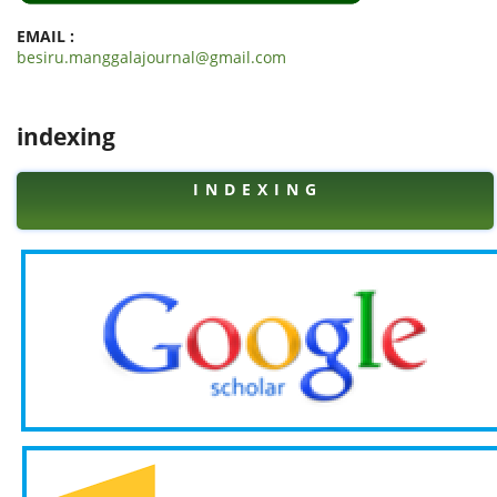
EMAIL :
besiru.manggalajournal@gmail.com
indexing
I N D E X I N G