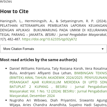
Articles
How to Cite
Haningsih, L., Herminingsih, A., & Setyaningrum, R. P. (2024).
PELATIHAN KETERAMPILAN PEMBUATAN LAPORAN KEUANGAN
DENGAN APLIKASI BUKUWARUNG PADA UMKM DI KELURAHAN
TEGAL PARANG – JAKARTA.
BESIRU : Jurnal Pengabdian Masyarakat
,
1
(7), 482-487.
https://doi.org/10.62335/qp92yk72
More Citation Formats
Most read articles by the same author(s)
Daniel Williams Fointuna, Taty Rosiana Koroh, Vera Rosalina
Bulu, Andriyani Afliyanti Dua Lehan,
BIMBINGAN TEKNI
(BIMTEK) AWAL TAHUN AKADEMIK 2024/2025: PENYUSUNAN
PERANGKAT AJAR KURIKULUM MERDEKA DI UPTD SDN
BATUPLAT 2 KUPANG
,
BESIRU : Jurnal Pengabdia
Masyarakat: Vol. 1 No. 12 (2024): BESIRU : Jurnal Pengabdian
Masyarakat, Desember 2024
Nugroho Ari Wibowo, Diah Priyantini, Siswanto Agung
Wijaya, Aries Chandra Anandhita, Suyatno Hadi Saputro,