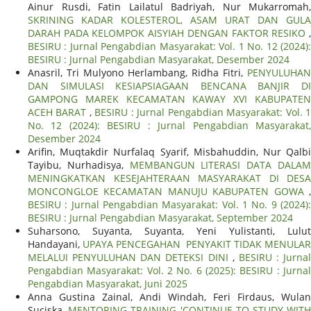
Ainur Rusdi, Fatin Lailatul Badriyah, Nur Mukarromah,
SKRINING KADAR KOLESTEROL, ASAM URAT DAN GULA
DARAH PADA KELOMPOK AISYIAH DENGAN FAKTOR RESIKO
,
BESIRU : Jurnal Pengabdian Masyarakat: Vol. 1 No. 12 (2024):
BESIRU : Jurnal Pengabdian Masyarakat, Desember 2024
Anasril, Tri Mulyono Herlambang, Ridha Fitri,
PENYULUHAN
DAN SIMULASI KESIAPSIAGAAN BENCANA BANJIR DI
GAMPONG MAREK KECAMATAN KAWAY XVI KABUPATEN
ACEH BARAT
,
BESIRU : Jurnal Pengabdian Masyarakat: Vol. 
No. 12 (2024): BESIRU : Jurnal Pengabdian Masyarakat,
Desember 2024
Arifin, Muqtakdir Nurfalaq Syarif, Misbahuddin, Nur Qalbi
Tayibu, Nurhadisya,
MEMBANGUN LITERASI DATA DALA
MENINGKATKAN KESEJAHTERAAN MASYARAKAT DI DESA
MONCONGLOE KECAMATAN MANUJU KABUPATEN GOWA
,
BESIRU : Jurnal Pengabdian Masyarakat: Vol. 1 No. 9 (2024):
BESIRU : Jurnal Pengabdian Masyarakat, September 2024
Suharsono, Suyanta, Suyanta, Yeni Yulistanti, Lulut
Handayani,
UPAYA PENCEGAHAN PENYAKIT TIDAK MENULAR
MELALUI PENYULUHAN DAN DETEKSI DINI
,
BESIRU : Jurnal
Pengabdian Masyarakat: Vol. 2 No. 6 (2025): BESIRU : Jurnal
Pengabdian Masyarakat, Juni 2025
Anna Gustina Zainal, Andi Windah, Feri Firdaus, Wulan
Suciska,
MENTORING TRAINING 'CONTINUE TO STUDY WIT