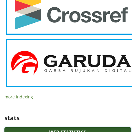
more indexing
stats
WEB STATISTICS