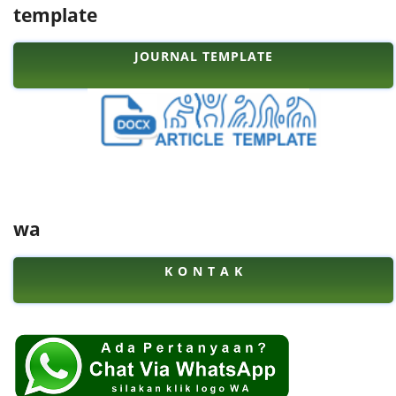
template
JOURNAL TEMPLATE
wa
K O N T A K