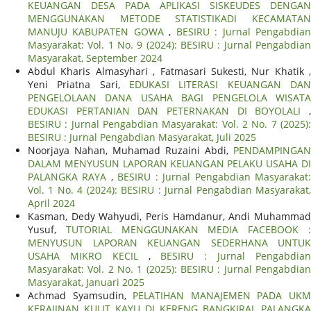
KEUANGAN DESA PADA APLIKASI SISKEUDES DENGAN
MENGGUNAKAN METODE STATISTIKADI KECAMATAN
MANUJU KABUPATEN GOWA
,
BESIRU : Jurnal Pengabdia
Masyarakat: Vol. 1 No. 9 (2024): BESIRU : Jurnal Pengabdian
Masyarakat, September 2024
Abdul Kharis Almasyhari , Fatmasari Sukesti, Nur Khatik ,
Yeni Priatna Sari,
EDUKASI LITERASI KEUANGAN DAN
PENGELOLAAN DANA USAHA BAGI PENGELOLA WISATA
EDUKASI PERTANIAN DAN PETERNAKAN DI BOYOLALI
,
BESIRU : Jurnal Pengabdian Masyarakat: Vol. 2 No. 7 (2025):
BESIRU : Jurnal Pengabdian Masyarakat, Juli 2025
Noorjaya Nahan, Muhamad Ruzaini Abdi,
PENDAMPINGAN
DALAM MENYUSUN LAPORAN KEUANGAN PELAKU USAHA DI
PALANGKA RAYA
,
BESIRU : Jurnal Pengabdian Masyarakat
Vol. 1 No. 4 (2024): BESIRU : Jurnal Pengabdian Masyarakat,
April 2024
Kasman, Dedy Wahyudi, Peris Hamdanur, Andi Muhammad
Yusuf,
TUTORIAL MENGGUNAKAN MEDIA FACEBOOK 
MENYUSUN LAPORAN KEUANGAN SEDERHANA UNTUK
USAHA MIKRO KECIL
,
BESIRU : Jurnal Pengabdia
Masyarakat: Vol. 2 No. 1 (2025): BESIRU : Jurnal Pengabdian
Masyarakat, Januari 2025
Achmad Syamsudin,
PELATIHAN MANAJEMEN PADA UK
KERAJINAN KULIT KAYU DI KERENG BANGKIRAI, PALANGKA