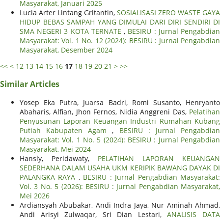
Masyarakat, Januari 2025
Lucia Arter Lintang Gritantin,
SOSIALISASI ZERO WASTE GAYA
HIDUP BEBAS SAMPAH YANG DIMULAI DARI DIRI SENDIRI DI
SMA NEGERI 3 KOTA TERNATE
,
BESIRU : Jurnal Pengabdia
Masyarakat: Vol. 1 No. 12 (2024): BESIRU : Jurnal Pengabdian
Masyarakat, Desember 2024
<<
<
12
13
14
15
16
17
18
19
20
21
>
>>
Similar Articles
Yosep Eka Putra, Juarsa Badri, Romi Susanto, Henryanto
Abaharis, Alfian, Jhon Fernos, Nidia Anggreni Das,
Pelatihan
Penyusunan Laporan Keuangan Industri Rumahan Kubang
Putiah Kabupaten Agam
,
BESIRU : Jurnal Pengabdia
Masyarakat: Vol. 1 No. 5 (2024): BESIRU : Jurnal Pengabdian
Masyarakat, Mei 2024
Hansly, Peridawaty,
PELATIHAN LAPORAN KEUANGAN
SEDERHANA DALAM USAHA UKM KERIPIK BAWANG DAYAK DI
PALANGKA RAYA
,
BESIRU : Jurnal Pengabdian Masyarakat
Vol. 3 No. 5 (2026): BESIRU : Jurnal Pengabdian Masyarakat,
Mei 2026
Ardiansyah Abubakar, Andi Indra Jaya, Nur Aminah Ahmad,
Andi Arisyi Zulwaqar, Sri Dian Lestari,
ANALISIS DAT