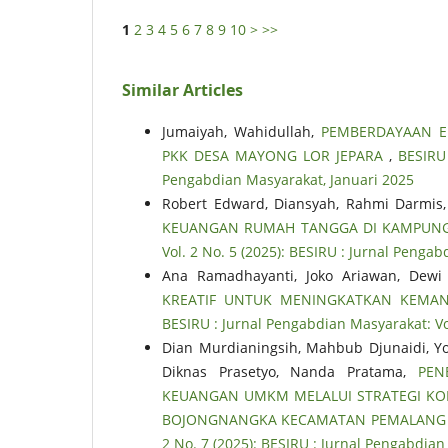
1
2
3
4
5
6
7
8
9
10
>
>>
Similar Articles
Jumaiyah, Wahidullah,
PEMBERDAYAAN 
PKK DESA MAYONG LOR JEPARA
,
BESIRU 
Pengabdian Masyarakat, Januari 2025
Robert Edward, Diansyah, Rahmi Darmis, 
KEUANGAN RUMAH TANGGA DI KAMPUNG
Vol. 2 No. 5 (2025): BESIRU : Jurnal Penga
Ana Ramadhayanti, Joko Ariawan, Dewi 
KREATIF UNTUK MENINGKATKAN KEMA
BESIRU : Jurnal Pengabdian Masyarakat: Vo
Dian Murdianingsih, Mahbub Djunaidi, Yos
Diknas Prasetyo, Nanda Pratama,
PEN
KEUANGAN UMKM MELALUI STRATEGI KO
BOJONGNANGKA KECAMATAN PEMALANG
2 No. 7 (2025): BESIRU : Jurnal Pengabdian