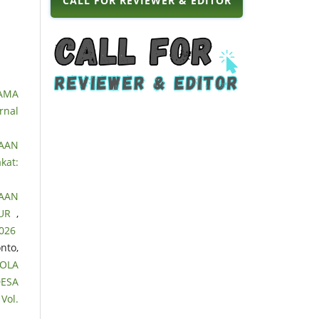
CALL FOR REVIEWER & EDITOR
AMA
rnal
AAN
kat:
AAN
BUR
,
2026
nto,
OLA
DESA
Vol.