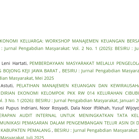
EKONOMI KELUARGA: WORKSHOP MANAJEMEN KEUANGAN BERS
: Jurnal Pengabdian Masyarakat: Vol. 2 No. 1 (2025): BESIRU : Ju
Leni Hartati,
PEMBERDAYAAN MASYARAKAT MELALUI PENGELOL
 BOJONG KEJI JAWA BARAT
,
BESIRU : Jurnal Pengabdian Masyara
bdian Masyarakat, Mei 2025
Astuti,
PELATIHAN MANAJEMEN KEUANGAN DAN KEWIRAUSAH
NDIRIAN EKONOMI KELOMPOK PKK RW 014 KELURAHAN CIBU
l. 3 No. 1 (2026): BESIRU : Jurnal Pengabdian Masyarakat, Januari 
i Pupus Indriani, Noor Rosyadi, Dala Noor Iftikhah, Yusuf Wijoyo
ERAPAN AUDIT INTERNAL UNTUK MENINGKATKAN TATA KEL
MUNIKASI PEMASARAN DALAM PENGEMBANGAN TELUR ASIN DI 
 KABUPATEN PEMALANG
,
BESIRU : Jurnal Pengabdian Masyarakat: 
 Masyarakat, Juli 2025