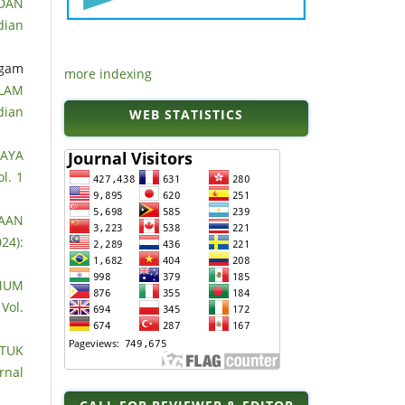
 DAN
dian
Agam
more indexing
LAM
dian
WEB STATISTICS
AYA
l. 1
NAAN
24):
MUM
Vol.
NTUK
rnal