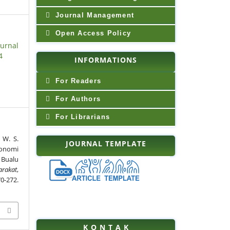
Journal Management
Open Access Policy
urnal
4
INFORMATIONS
For Readers
For Authors
For Librarians
. W. S.
JOURNAL TEMPLATE
konomi
 Bualu
arakat
,
2.
K O N T A K