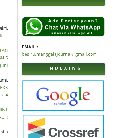
kti,
RU :
EMAIL :
TAN
besiru.manggalajournal@gmail.com
SNIS
Juni
I N D E X I N G
ami,
 PKK
o. 4
INT
RU :
bila