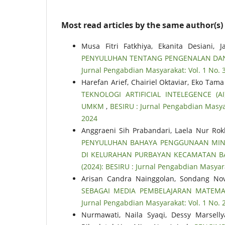
Most read articles by the same author(s)
Musa Fitri Fatkhiya, Ekanita Desiani, 
PENYULUHAN TENTANG PENGENALAN DAN 
Jurnal Pengabdian Masyarakat: Vol. 1 No. 
Harefan Arief, Chairiel Oktaviar, Eko Ta
TEKNOLOGI ARTIFICIAL INTELEGENCE (
UMKM
,
BESIRU : Jurnal Pengabdian Masyar
2024
Anggraeni Sih Prabandari, Laela Nur Rok
PENYULUHAN BAHAYA PENGGUNAAN MINY
DI KELURAHAN PURBAYAN KECAMATAN B
(2024): BESIRU : Jurnal Pengabdian Masyara
Arisan Candra Nainggolan, Sondang Nov
SEBAGAI MEDIA PEMBELAJARAN MATEMA
Jurnal Pengabdian Masyarakat: Vol. 1 No. 
Nurmawati, Naila Syaqi, Dessy Marsell