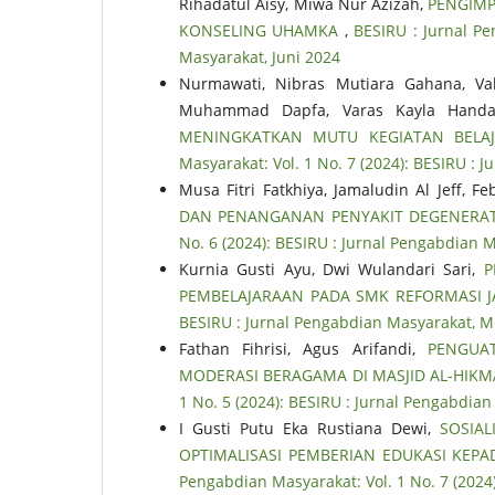
Rihadatul Aisy, Miwa Nur Azizah,
PENGIMP
KONSELING UHAMKA
,
BESIRU : Jurnal Pe
Masyarakat, Juni 2024
Nurmawati, Nibras Mutiara Gahana, Va
Muhammad Dapfa, Varas Kayla Handa
MENINGKATKAN MUTU KEGIATAN BELAJ
Masyarakat: Vol. 1 No. 7 (2024): BESIRU : 
Musa Fitri Fatkhiya, Jamaludin Al Jeff, 
DAN PENANGANAN PENYAKIT DEGENERA
No. 6 (2024): BESIRU : Jurnal Pengabdian M
Kurnia Gusti Ayu, Dwi Wulandari Sari,
P
PEMBELAJARAAN PADA SMK REFORMASI 
BESIRU : Jurnal Pengabdian Masyarakat, M
Fathan Fihrisi, Agus Arifandi,
PENGUA
MODERASI BERAGAMA DI MASJID AL-HIKM
1 No. 5 (2024): BESIRU : Jurnal Pengabdia
I Gusti Putu Eka Rustiana Dewi,
SOSIAL
OPTIMALISASI PEMBERIAN EDUKASI KEPA
Pengabdian Masyarakat: Vol. 1 No. 7 (2024)