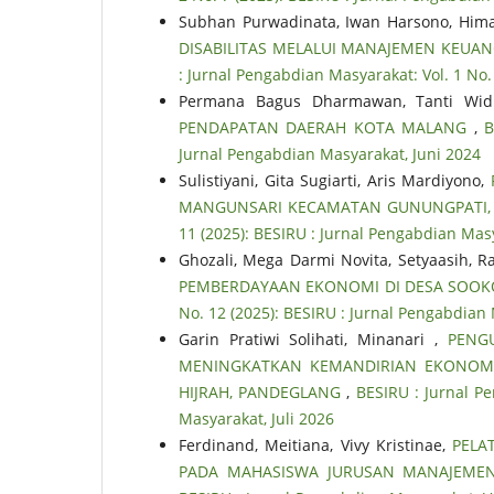
Subhan Purwadinata, Iwan Harsono, Him
DISABILITAS MELALUI MANAJEMEN KEUA
: Jurnal Pengabdian Masyarakat: Vol. 1 No
Permana Bagus Dharmawan, Tanti Wid
PENDAPATAN DAERAH KOTA MALANG
,
B
Jurnal Pengabdian Masyarakat, Juni 2024
Sulistiyani, Gita Sugiarti, Aris Mardiyono,
MANGUNSARI KECAMATAN GUNUNGPATI,
11 (2025): BESIRU : Jurnal Pengabdian Ma
Ghozali, Mega Darmi Novita, Setyaasih, R
PEMBERDAYAAN EKONOMI DI DESA SOO
No. 12 (2025): BESIRU : Jurnal Pengabdia
Garin Pratiwi Solihati, Minanari ,
PENG
MENINGKATKAN KEMANDIRIAN EKONOMI
HIJRAH, PANDEGLANG
,
BESIRU : Jurnal P
Masyarakat, Juli 2026
Ferdinand, Meitiana, Vivy Kristinae,
PELA
PADA MAHASISWA JURUSAN MANAJEMEN