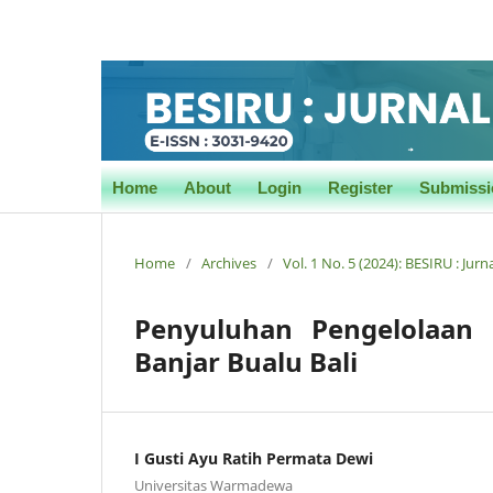
Home
About
Login
Register
Submissi
Home
/
Archives
/
Vol. 1 No. 5 (2024): BESIRU : Ju
Penyuluhan Pengelolaan
Banjar Bualu Bali
I Gusti Ayu Ratih Permata Dewi
Universitas Warmadewa