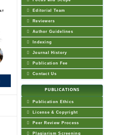
Editorial Team
Reviewers
Author Guidelines
Indexing
Journal History
Publication Fee
Contact Us
PUBLICATIONS
Publication Ethics
License & Copyright
Peer Review Process
Plagiarism Screening