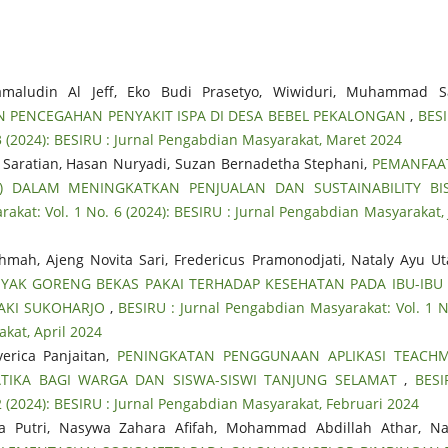
Jamaludin Al Jeff, Eko Budi Prasetyo, Wiwiduri, Muhammad Sa
PENCEGAHAN PENYAKIT ISPA DI DESA BEBEL PEKALONGAN
,
BESI
3 (2024): BESIRU : Jurnal Pengabdian Masyarakat, Maret 2024
ma Saratian, Hasan Nuryadi, Suzan Bernadetha Stephani,
PEMANFAA
AI) DALAM MENINGKATKAN PENJUALAN DAN SUSTAINABILITY BI
akat: Vol. 1 No. 6 (2024): BESIRU : Jurnal Pengabdian Masyarakat, 
hmah, Ajeng Novita Sari, Fredericus Pramonodjati, Nataly Ayu Ut
AK GORENG BEKAS PAKAI TERHADAP KESEHATAN PADA IBU-IBU
AKI SUKOHARJO
,
BESIRU : Jurnal Pengabdian Masyarakat: Vol. 1 N
kat, April 2024
erica Panjaitan,
PENINGKATAN PENGGUNAAN APLIKASI TEACHM
TIKA BAGI WARGA DAN SISWA-SISWI TANJUNG SELAMAT
,
BESI
2 (2024): BESIRU : Jurnal Pengabdian Masyarakat, Februari 2024
ya Putri, Nasywa Zahara Afifah, Mohammad Abdillah Athar, Na