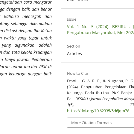
pengetahuan cara mengatur
rga dengan baik dan benar
u Balibisa mencegah dan
Issue
ting, sehingga dikemudian
Vol. 1 No. 5 (2024): BESIRU : J
an diskusi dengan Ibu Ketua
Pengabdian Masyarakat, Mei 202
n waktu yang tepat untuk
 yang digunakan adalah
Section
 dan tata kelola keuangan
Articles
rta tanya jawab. Pemberian
aran untuk ibu-ibu PKK di
How to Cite
gan keluarga dengan baik
Dewi, I. G. A. R. P., & Nugraha, P. G
(2024). Penyuluhan Pengelolaan E
Keluarga Pada Ibu-Ibu PKK Banjar
Bali.
BESIRU : Jurnal Pengabdian Masy
1
(5), 270-27
https://doi.org/10.62335/5d6jqm78
More Citation Formats