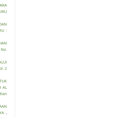
ARA
SIRU
DAN
RU :
AHAN
 No.
ALUI
l. 2
TUK
 AL
dian
HAAN
AYA
,