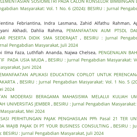
LEMENTASIAN SOSIOMETRI PADA CALON KONSELOR BIMBINGAN
ngabdian Masyarakat: Vol. 1 No. 6 (2024): BESIRU : Jurnal Pengab
lentina Febriantina, Indra Lasmana, Zahid Alfathu Rahman, 
yani Akhadi, Dahlia Rahma,
PEMANFAATAN AUM PTSDL DA
AR PESERTA DIDIK SMA SEDERAJAT
,
BESIRU : Jurnal Pengab
Jurnal Pengabdian Masyarakat, Juli 2024
Febi Ilma Faza, Luthfiah Ananda, Najwa Chelsea,
PENGENALAN BAH
TIF PADA USIA MUDA
,
BESIRU : Jurnal Pengabdian Masyarakat: Vo
asyarakat, Juni 2024
EMANFAATAN APLIKASI EDUCATION COPILOT UNTUK PERENCA
JAKARTA
,
BESIRU : Jurnal Pengabdian Masyarakat: Vol. 1 No. 5 (20
ei 2024
TAN MODERASI BERAGAMA MAHASISWA MELALUI KULIAH U
AH UNIVERSITAS JEMBER
,
BESIRU : Jurnal Pengabdian Masyarakat: 
n Masyarakat, Mei 2024
ISASI PERHITUNGAN PAJAK PENGHASILAN PPh Pasal 21 TER U
DA WAJIB PAJAK DI PT YOUR BUSINESS CONSULTING
,
BESIRU : Ju
: BESIRU : Jurnal Pengabdian Masyarakat, Juli 2024