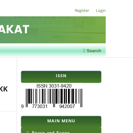
Register
Login
Search
ISSN
KK
MAIN MENU
Focus and Scope