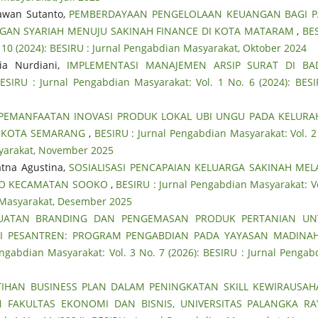
awan Sutanto,
PEMBERDAYAAN PENGELOLAAN KEUANGAN BAGI P
NGAN SYARIAH MENUJU SAKINAH FINANCE DI KOTA MATARAM
,
BE
. 10 (2024): BESIRU : Jurnal Pengabdian Masyarakat, Oktober 2024
ia Nurdiani,
IMPLEMENTASI MANAJEMEN ARSIP SURAT DI BA
ESIRU : Jurnal Pengabdian Masyarakat: Vol. 1 No. 6 (2024): BESI
PEMANFAATAN INOVASI PRODUK LOKAL UBI UNGU PADA KELUR
 KOTA SEMARANG
,
BESIRU : Jurnal Pengabdian Masyarakat: Vol. 2
syarakat, November 2025
atna Agustina,
SOSIALISASI PENCAPAIAN KELUARGA SAKINAH MEL
KO KECAMATAN SOOKO
,
BESIRU : Jurnal Pengabdian Masyarakat: Vo
n Masyarakat, Desember 2025
UATAN BRANDING DAN PENGEMASAN PRODUK PERTANIAN UN
 PESANTREN: PROGRAM PENGABDIAN PADA YAYASAN MADINAH
engabdian Masyarakat: Vol. 3 No. 7 (2026): BESIRU : Jurnal Pengab
TIHAN BUSINESS PLAN DALAM PENINGKATAN SKILL KEWIRAUSA
 FAKULTAS EKONOMI DAN BISNIS, UNIVERSITAS PALANGKA R