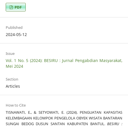
PDF
Published
2024-05-12
Issue
Vol. 1 No. 5 (2024): BESIRU : Jurnal Pengabdian Masyarakat,
Mei 2024
Section
Articles
How to Cite
TISNAWATI, E., & SETYOWATI, E. (2024). PENGUATAN KAPASITAS
KELEMBAGAAN KELOMPOK PENGELOLA OBYEK WISATA BANTARAN
SUNGAI BEDOG DUSUN SANTAN KABUPATEN BANTUL.
BESIRU :