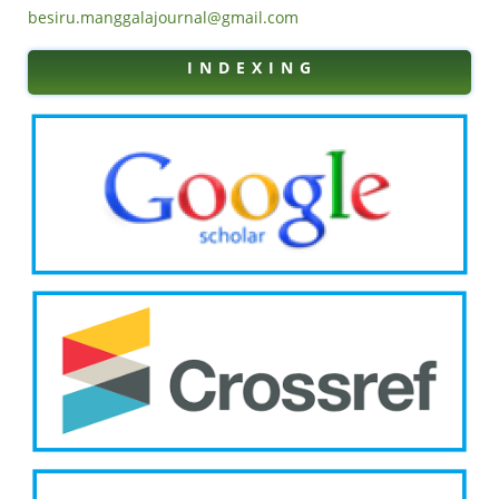
besiru.manggalajournal@gmail.com
I N D E X I N G