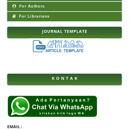
For Authors
For Librarians
JOURNAL TEMPLATE
K O N T A K
EMAIL :