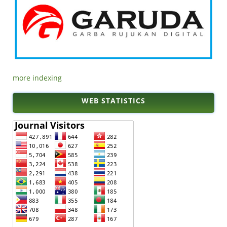
more indexing
WEB STATISTICS