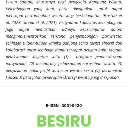
Dusun Santan, khususnya bagi pengelola Kampung Wisata.
Kelembagaan yang kuat, perlu diwujudkan untuk dapat
mencapai pertumbuhan wisata yang berkelanjutan (Hastuti et
al, 2023; Sitepu et al, 2021). Penguatan kapasitas kelembagaan
juga dapat memastikan adanya keberlanjutan dalam
mengimplementasikan rencana pengembangan pariwisata,
sehingga tujuan-tujuan jangka panjang serta target sinergi dan
kolaborasi antar lembaga dapat tercapai dengan baik. Metode
pelaksanaan kegiatan yaitu (1) program pemberdayaan
masyarakat, (2) mendorong pelaksanaan sarasehan wisata, (3)
penyusunan buku profil kawasan wisata serta (4) perumusan
konsep & peta jalan penerapan strategi wisata yang disepakati.