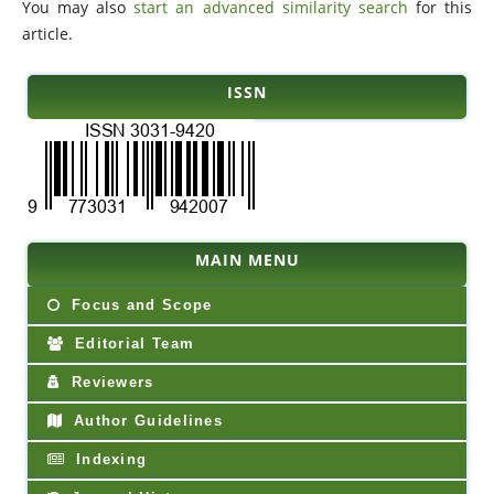
You may also
start an advanced similarity search
for this
article.
ISSN
MAIN MENU
Focus and Scope
Editorial Team
Reviewers
Author Guidelines
Indexing