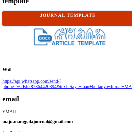
template
JOURNAL TEMPLATE
wa
https://api.whatsapp.com/send/?
phone=%2B6287864420394&text=Saya+mau+bertanya+Jurnal+MA
email
EMAIL :
maju.manggalajournal@gmail.com