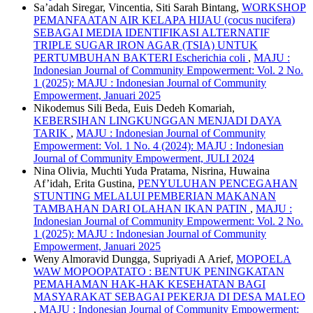
Sa’adah Siregar, Vincentia, Siti Sarah Bintang,
WORKSHOP
PEMANFAATAN AIR KELAPA HIJAU (cocus nucifera)
SEBAGAI MEDIA IDENTIFIKASI ALTERNATIF
TRIPLE SUGAR IRON AGAR (TSIA) UNTUK
PERTUMBUHAN BAKTERI Escherichia coli
,
MAJU :
Indonesian Journal of Community Empowerment: Vol. 2 No.
1 (2025): MAJU : Indonesian Journal of Community
Empowerment, Januari 2025
Nikodemus Sili Beda, Euis Dedeh Komariah,
KEBERSIHAN LINGKUNGGAN MENJADI DAYA
TARIK
,
MAJU : Indonesian Journal of Community
Empowerment: Vol. 1 No. 4 (2024): MAJU : Indonesian
Journal of Community Empowerment, JULI 2024
Nina Olivia, Muchti Yuda Pratama, Nisrina, Huwaina
Af’idah, Erita Gustina,
PENYULUHAN PENCEGAHAN
STUNTING MELALUI PEMBERIAN MAKANAN
TAMBAHAN DARI OLAHAN IKAN PATIN
,
MAJU :
Indonesian Journal of Community Empowerment: Vol. 2 No.
1 (2025): MAJU : Indonesian Journal of Community
Empowerment, Januari 2025
Weny Almoravid Dungga, Supriyadi A Arief,
MOPOELA
WAW MOPOOPATATO : BENTUK PENINGKATAN
PEMAHAMAN HAK-HAK KESEHATAN BAGI
MASYARAKAT SEBAGAI PEKERJA DI DESA MALEO
,
MAJU : Indonesian Journal of Community Empowerment: