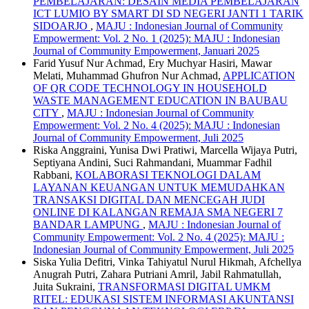
PEMBELAJARAN: DESAIN MEDIA PEMBELAJARAN
ICT LUMIO BY SMART DI SD NEGERI JANTI 1 TARIK
SIDOARJO
,
MAJU : Indonesian Journal of Community
Empowerment: Vol. 2 No. 1 (2025): MAJU : Indonesian
Journal of Community Empowerment, Januari 2025
Farid Yusuf Nur Achmad, Ery Muchyar Hasiri, Mawar
Melati, Muhammad Ghufron Nur Achmad,
APPLICATION
OF QR CODE TECHNOLOGY IN HOUSEHOLD
WASTE MANAGEMENT EDUCATION IN BAUBAU
CITY
,
MAJU : Indonesian Journal of Community
Empowerment: Vol. 2 No. 4 (2025): MAJU : Indonesian
Journal of Community Empowerment, Juli 2025
Riska Anggraini, Yunisa Dwi Pratiwi, Marcella Wijaya Putri,
Septiyana Andini, Suci Rahmandani, Muammar Fadhil
Rabbani,
KOLABORASI TEKNOLOGI DALAM
LAYANAN KEUANGAN UNTUK MEMUDAHKAN
TRANSAKSI DIGITAL DAN MENCEGAH JUDI
ONLINE DI KALANGAN REMAJA SMA NEGERI 7
BANDAR LAMPUNG
,
MAJU : Indonesian Journal of
Community Empowerment: Vol. 2 No. 4 (2025): MAJU :
Indonesian Journal of Community Empowerment, Juli 2025
Siska Yulia Defitri, Vinka Tahiyatul Nurul Hikmah, Afchellya
Anugrah Putri, Zahara Putriani Amril, Jabil Rahmatullah,
Juita Sukraini,
TRANSFORMASI DIGITAL UMKM
RITEL: EDUKASI SISTEM INFORMASI AKUNTANSI