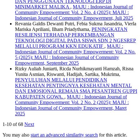
DAN PENGGUNAAN TEKNOLOGI ERP DI
MINIMARKET MALIKA
,
MAJU : Indonesian Journal of
Community Empowerment: Vol. 2 No. 4 (2025): MAJU :
Indonesian Journal of Community Empowerment, Juli 2025
Revania Galdis Dewanti Putri, Febia Sukma Jasandria, Vierla
Mariska Apriliani, Ilham Priadythama,
PENINGKATAN
RESILIENSI TERHADAP PERKEMBANGAN
TEKNOLOGI DIGITAL PADA SISWA SDN 2 NGESREP
MELALUI PROGRAM KKN EDUKATIF
,
MAJU :
Indonesian Journal of Community Empowerment: Vol. 2 No.
5 (2025): MAJU : Indonesian Journal of Community
Empowerment, September 2025
Rizky Auliah Juniarti, Ricda Nurhikmayanti Hamzah, Risna
Yunita Asmian, Riswanti, Hadijah, Sartika, Mukrima,
PENYULUHAN MELALUI PENDIDIKAN
KESEHATAN PENTINGNYA KESEHATAN MENTAL
DAN EMOSIONAL REMAJA SMA PESANTREN GUPPI
KABUPATEN GOWA.
,
MAJU : Indonesian Journal of
Community Empowerment: Vol. 2 No. 2 (2025): MAJU :
Indonesian Journal of Community Empowerment, Maret
2025
1-10 of 68
Next
You may also
start an advanced similarity search
for this article.