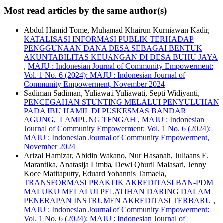
Most read articles by the same author(s)
Abdul Hamid Tome, Muhamad Khairun Kurniawan Kadir,
KATALISASI INFORMASI PUBLIK TERHADAP
PENGGUNAAN DANA DESA SEBAGAI BENTUK
AKUNTABILITAS KEUANGAN DI DESA BUHU JAYA
,
MAJU : Indonesian Journal of Community Empowerment:
Vol. 1 No. 6 (2024): MAJU : Indonesian Journal of
Community Empowerment, November 2024
Sadiman Sadiman, Yuliawati Yuliawati, Septi Widiyanti,
PENCEGAHAN STUNTING MELALUI PENYULUHAN
PADA IBU HAMIL DI PUSKESMAS BANDAR
AGUNG, LAMPUNG TENGAH
,
MAJU : Indonesian
Journal of Community Empowerment: Vol. 1 No. 6 (2024):
MAJU : Indonesian Journal of Community Empowerment,
November 2024
Arizal Hamizar, Abidin Wakano, Nur Hasanah, Juliaans E.
Marantika, Anatasija Limba, Dewi Qhuril Malasari, Jenny
Koce Matitaputty, Eduard Yohannis Tamaela,
TRANSFORMASI PRAKTIK AKREDITASI BAN-PDM
MALUKU MELALUI PELATIHAN DARING DALAM
PENERAPAN INSTRUMEN AKREDITASI TERBARU
,
MAJU : Indonesian Journal of Community Empowerment:
Vol. 1 No. 6 (2024): MAJU : Indonesian Journal of