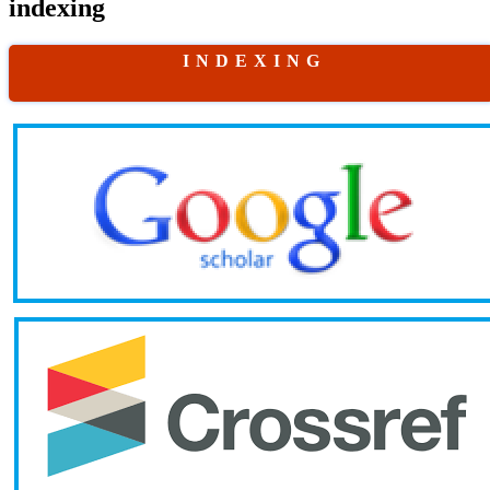
indexing
I N D E X I N G