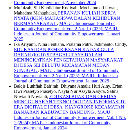
Community Empowerment, November 2024
Mufaizah, Siti Kholidatur Rodiyah, Mochammad Ikwan,
Mahadma Mahaphaksi,
PERANAN KULIAH KERJA
NYATA (KKN) MAHASISWA DALAM KEHIDUPAN
BERMASYARAKAT
,
MAJU : Indonesian Journal of
Community Empowerment: Vol. 2 No. 1 (2025): MAJU :
Indonesian Journal of Community Empowerment, Januari
2025
Ika Ariyanti, Nina Fentiana, Pratama Putra, Jadimanto, Cindy,
EDUKASI DAN PEMERIKSAAN KADAR GULA
DARAH (KGD) SEBAGAI UPAYA DALAM
MENINGKATKAN PENGETAHUAN MASYARAKAT
DI DESA SEI BELUTU KECAMATAN MEDAN
SUNGGAL
,
MAJU : Indonesian Journal of Community
Empowerment: Vol. 2 No. 1 (2025): MAJU : Indonesian
Journal of Community Empowerment, Januari 2025
Balqis Luthfiah Bah’rah, Dhiyana Amalia Huri Ainy, Erfan
Dwi Prasetyo Prasetyo, Nayla Nur Assyfa Assyfa, Salma
Novianti Novianti,
EDUKASI BIJAK DAN CERDAS
MENGGUNAKAN TEKNOLOGI DAN INFORMASI DI
ERA DIGITAL DI DESA KIANGROKE KECAMATAN
BANJARAN KABUPATEN BANDUNG
,
MAJU :
Indonesian Journal of Community Empowerment: Vol. 1 No.
1 (2024): MAJU : Indonesian Journal of Community
Empowerment, Januari 2024