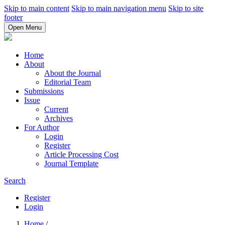
Skip to main content
Skip to main navigation menu
Skip to site
footer
Open Menu
Home
About
About the Journal
Editorial Team
Submissions
Issue
Current
Archives
For Author
Login
Register
Article Processing Cost
Journal Template
Search
Register
Login
Home
/