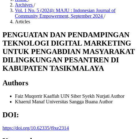
Archives
/
Vol. 1 No. 5 (2024): MAJU : Indonesian Journal of
Community Empowerment, September 2024
/
Articles
PENGUATAN DAN PENDAMPINGAN
TEKNOLOGI DIGITAL MARKETING
UNTUK PENGABDIAN MASYARAKAT
DILINGKUNGAN PESANTREN DI
KABUPATEN TASIKMALAYA
Authors
Faiz Muqorrir Kaaffah
UIN Siber Syekh Nurjati
Author
Khaerul Manaf
Universitas Sangga Buana
Author
DOI:
https://doi.org/10.62335/j9xe2314