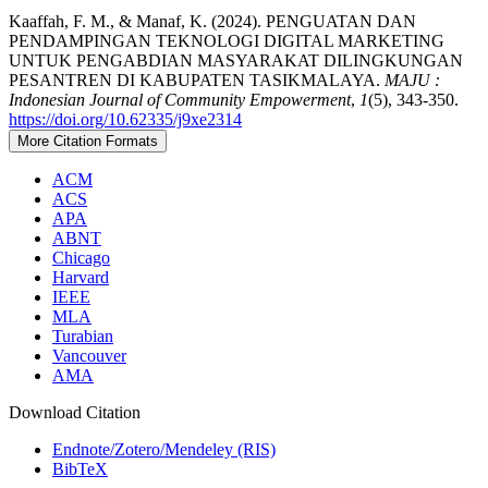
Kaaffah, F. M., & Manaf, K. (2024). PENGUATAN DAN
PENDAMPINGAN TEKNOLOGI DIGITAL MARKETING
UNTUK PENGABDIAN MASYARAKAT DILINGKUNGAN
PESANTREN DI KABUPATEN TASIKMALAYA.
MAJU :
Indonesian Journal of Community Empowerment
,
1
(5), 343-350.
https://doi.org/10.62335/j9xe2314
More Citation Formats
ACM
ACS
APA
ABNT
Chicago
Harvard
IEEE
MLA
Turabian
Vancouver
AMA
Download Citation
Endnote/Zotero/Mendeley (RIS)
BibTeX