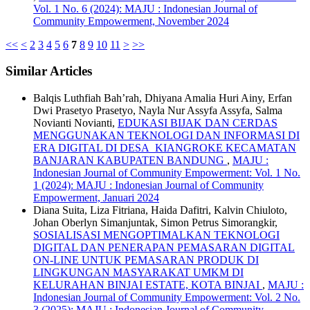
Vol. 1 No. 6 (2024): MAJU : Indonesian Journal of
Community Empowerment, November 2024
<<
<
2
3
4
5
6
7
8
9
10
11
>
>>
Similar Articles
Balqis Luthfiah Bah’rah, Dhiyana Amalia Huri Ainy, Erfan
Dwi Prasetyo Prasetyo, Nayla Nur Assyfa Assyfa, Salma
Novianti Novianti,
EDUKASI BIJAK DAN CERDAS
MENGGUNAKAN TEKNOLOGI DAN INFORMASI DI
ERA DIGITAL DI DESA KIANGROKE KECAMATAN
BANJARAN KABUPATEN BANDUNG
,
MAJU :
Indonesian Journal of Community Empowerment: Vol. 1 No.
1 (2024): MAJU : Indonesian Journal of Community
Empowerment, Januari 2024
Diana Suita, Liza Fitriana, Haida Dafitri, Kalvin Chiuloto,
Johan Oberlyn Simanjuntak, Simon Petrus Simorangkir,
SOSIALISASI MENGOPTIMALKAN TEKNOLOGI
DIGITAL DAN PENERAPAN PEMASARAN DIGITAL
ON-LINE UNTUK PEMASARAN PRODUK DI
LINGKUNGAN MASYARAKAT UMKM DI
KELURAHAN BINJAI ESTATE, KOTA BINJAI
,
MAJU :
Indonesian Journal of Community Empowerment: Vol. 2 No.
3 (2025): MAJU : Indonesian Journal of Community