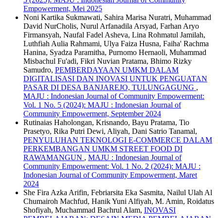
Empowerment, Mei 2025
Noni Kartika Sukmawati, Sahira Marisa Nuratri, Muhammad
David NurCholis, Nurul Arfanadila Arsyad, Farhan Aryo
Firmansyah, Naufal Fadel Asheva, Lina Rohmatul Jamilah,
Luthfiah Aulia Rahmami, Ulya Faiza Husna, Faiha' Rachma
Hanina, Syadza Paramitha, Purnomo Hernaoli, Muhammad
Misbachul Fu'adi, Fikri Nuvian Pratama, Bhimo Rizky
Samudro,
PEMBERDAYAAN UMKM DALAM
DIGITALISASI DAN INOVASI UNTUK PENGUATAN
PASAR DI DESA BANJAREJO, TULUNGAGUNG
,
MAJU : Indonesian Journal of Community Empowerment:
Vol. 1 No. 5 (2024): MAJU : Indonesian Journal of
Community Empowerment, September 2024
Rutinaias Haholongan, Krisnando, Bayu Pratama, Tio
Prasetyo, Rika Putri Dewi, Aliyah, Dani Satrio Tanamal,
PENYULUHAN TEKNOLOGI E-COMMERCE DALAM
PERKEMBANGAN UMKM STREET FOOD DI
RAWAMANGUN
,
MAJU : Indonesian Journal of
Community Empowerment: Vol. 1 No. 2 (2024): MAJU :
Indonesian Journal of Community Empowerment, Maret
2024
She Fira Azka Arifin, Febriarsita Eka Sasmita, Nailul Ulah Al
Chumairoh Machfud, Hanik Yuni Alfiyah, M. Amin, Roidatus
Shofiyah, Muchammad Bachrul Alam,
INOVASI