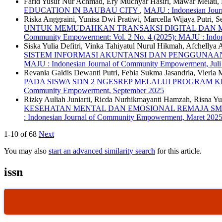
Farid Yusuf Nur Achmad, Ery Muchyar Hasiri, Mawar Melat
EDUCATION IN BAUBAU CITY
,
MAJU : Indonesian Jour
Riska Anggraini, Yunisa Dwi Pratiwi, Marcella Wijaya Putri,
UNTUK MEMUDAHKAN TRANSAKSI DIGITAL DAN M
Community Empowerment: Vol. 2 No. 4 (2025): MAJU : Indon
Siska Yulia Defitri, Vinka Tahiyatul Nurul Hikmah, Afchellya A
SISTEM INFORMASI AKUNTANSI DAN PENGGUNAAN
MAJU : Indonesian Journal of Community Empowerment, Juli
Revania Galdis Dewanti Putri, Febia Sukma Jasandria, Vierla 
PADA SISWA SDN 2 NGESREP MELALUI PROGRAM 
Community Empowerment, September 2025
Rizky Auliah Juniarti, Ricda Nurhikmayanti Hamzah, Risna Yu
KESEHATAN MENTAL DAN EMOSIONAL REMAJA SM
: Indonesian Journal of Community Empowerment, Maret 202
1-10 of 68
Next
You may also
start an advanced similarity search
for this article.
issn