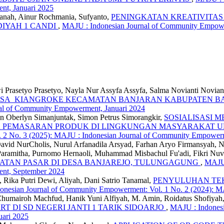
nt, Januari 2025
janah, Ainur Rochmania, Sufyanto,
PENINGKATAN KREATIVITAS
IYAH 1 CANDI
,
MAJU : Indonesian Journal of Community Empower
i Prasetyo Prasetyo, Nayla Nur Assyfa Assyfa, Salma Novianti Novian
I DESA KIANGROKE KECAMATAN BANJARAN KABUPATEN 
nal of Community Empowerment, Januari 2024
ohan Oberlyn Simanjuntak, Simon Petrus Simorangkir,
SOSIALISASI 
 PEMASARAN PRODUK DI LINGKUNGAN MASYARAKAT UMK
 2 No. 3 (2025): MAJU : Indonesian Journal of Community Empower
vid NurCholis, Nurul Arfanadila Arsyad, Farhan Aryo Firmansyah, Na
Paramitha, Purnomo Hernaoli, Muhammad Misbachul Fu'adi, Fikri Nu
UATAN PASAR DI DESA BANJAREJO, TULUNGAGUNG
,
MAJU 
ent, September 2024
 Rika Putri Dewi, Aliyah, Dani Satrio Tanamal,
PENYULUHAN TE
onesian Journal of Community Empowerment: Vol. 1 No. 2 (2024): M
 Al Chumairoh Machfud, Hanik Yuni Alfiyah, M. Amin, Roidatus Shofi
T DI SD NEGERI JANTI 1 TARIK SIDOARJO
,
MAJU : Indonesi
ari 2025