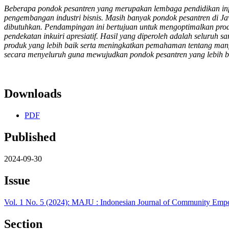
Beberapa pondok pesantren yang merupakan lembaga pendidikan inf
pengembangan industri bisnis. Masih banyak pondok pesantren di J
dibutuhkan. Pendampingan ini bertujuan untuk mengoptimalkan prod
pendekatan inkuiri apresiatif. Hasil yang diperoleh adalah seluruh
produk yang lebih baik serta meningkatkan pemahaman tentang manf
secara menyeluruh guna mewujudkan pondok pesantren yang lebih b
Downloads
PDF
Published
2024-09-30
Issue
Vol. 1 No. 5 (2024): MAJU : Indonesian Journal of Community Em
Section