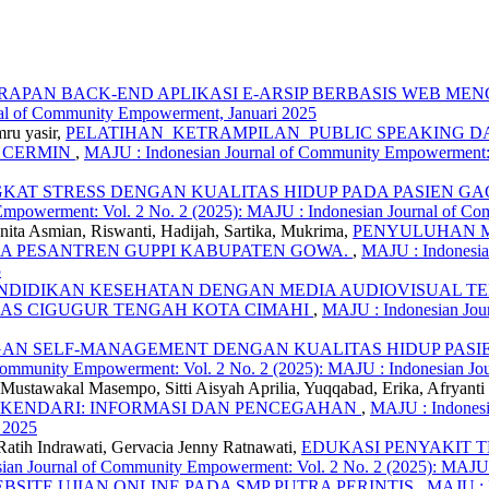
RAPAN BACK-END APLIKASI E-ARSIP BERBASIS WEB M
nal of Community Empowerment, Januari 2025
ru yasir,
PELATIHAN KETRAMPILAN PUBLIC SPEAKING D
I CERMIN
,
MAJU : Indonesian Journal of Community Empowerment: 
AT STRESS DENGAN KUALITAS HIDUP PADA PASIEN GA
Empowerment: Vol. 2 No. 2 (2025): MAJU : Indonesian Journal of 
nita Asmian, Riswanti, Hadijah, Sartika, Mukrima,
PENYULUHAN M
A PESANTREN GUPPI KABUPATEN GOWA.
,
MAJU : Indonesia
5
NDIDIKAN KESEHATAN DENGAN MEDIA AUDIOVISUAL T
SMAS CIGUGUR TENGAH KOTA CIMAHI
,
MAJU : Indonesian Jou
N SELF-MANAGEMENT DENGAN KUALITAS HIDUP PASIEN
Community Empowerment: Vol. 2 No. 2 (2025): MAJU : Indonesian J
 Mustawakal Masempo, Sitti Aisyah Aprilia, Yuqqabad, Erika, Afryanti 
A KENDARI: INFORMASI DAN PENCEGAHAN
,
MAJU : Indonesi
 2025
atih Indrawati, Gervacia Jenny Ratnawati,
EDUKASI PENYAKIT 
ian Journal of Community Empowerment: Vol. 2 No. 2 (2025): MAJU
ITE UJIAN ONLINE PADA SMP PUTRA PERINTIS
,
MAJU : I