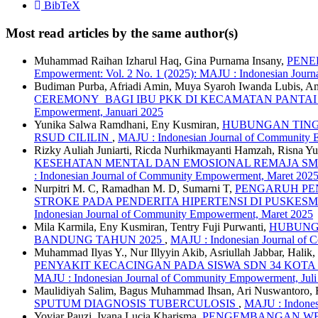
BibTeX
Most read articles by the same author(s)
Muhammad Raihan Izharul Haq, Gina Purnama Insany,
PENE
Empowerment: Vol. 2 No. 1 (2025): MAJU : Indonesian Jour
Budiman Purba, Afriadi Amin, Muya Syaroh Iwanda Lubis, Am
CEREMONY BAGI IBU PKK DI KECAMATAN PANTA
Empowerment, Januari 2025
Yunika Salwa Ramdhani, Eny Kusmiran,
HUBUNGAN TINGK
RSUD CILILIN
,
MAJU : Indonesian Journal of Community 
Rizky Auliah Juniarti, Ricda Nurhikmayanti Hamzah, Risna Yu
KESEHATAN MENTAL DAN EMOSIONAL REMAJA SM
: Indonesian Journal of Community Empowerment, Maret 202
Nurpitri M. C, Ramadhan M. D, Sumarni T,
PENGARUH PE
STROKE PADA PENDERITA HIPERTENSI DI PUSKE
Indonesian Journal of Community Empowerment, Maret 2025
Mila Karmila, Eny Kusmiran, Tentry Fuji Purwanti,
HUBUNGA
BANDUNG TAHUN 2025
,
MAJU : Indonesian Journal of 
Muhammad Ilyas Y., Nur Illyyin Akib, Asriullah Jabbar, Halik,
PENYAKIT KECACINGAN PADA SISWA SDN 34 KOT
MAJU : Indonesian Journal of Community Empowerment, Juli
Maulidiyah Salim, Bagus Muhammad Ihsan, Ari Nuswantoro, R
SPUTUM DIAGNOSIS TUBERCULOSIS
,
MAJU : Indones
Yoviar Pauzi, Ivana Lucia Kharisma,
PENGEMBANGAN WEBS