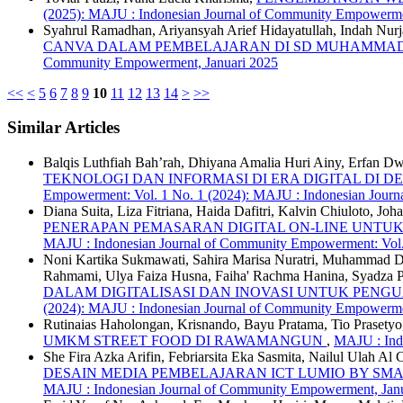
(2025): MAJU : Indonesian Journal of Community Empowerme
Syahrul Ramadhan, Ariyansyah Arief Hidayatullah, Indah Nur
CANVA DALAM PEMBELAJARAN DI SD MUHAMMAD
Community Empowerment, Januari 2025
<<
<
5
6
7
8
9
10
11
12
13
14
>
>>
Similar Articles
Balqis Luthfiah Bah’rah, Dhiyana Amalia Huri Ainy, Erfan Dw
TEKNOLOGI DAN INFORMASI DI ERA DIGITAL D
Empowerment: Vol. 1 No. 1 (2024): MAJU : Indonesian Jour
Diana Suita, Liza Fitriana, Haida Dafitri, Kalvin Chiuloto, J
PENERAPAN PEMASARAN DIGITAL ON-LINE UNTUK
MAJU : Indonesian Journal of Community Empowerment: Vol.
Noni Kartika Sukmawati, Sahira Marisa Nuratri, Muhammad Da
Rahmami, Ulya Faiza Husna, Faiha' Rachma Hanina, Syadza 
DALAM DIGITALISASI DAN INOVASI UNTUK PENG
(2024): MAJU : Indonesian Journal of Community Empowerm
Rutinaias Haholongan, Krisnando, Bayu Pratama, Tio Prasetyo,
UMKM STREET FOOD DI RAWAMANGUN
,
MAJU : Ind
She Fira Azka Arifin, Febriarsita Eka Sasmita, Nailul Ulah
DESAIN MEDIA PEMBELAJARAN ICT LUMIO BY SMAR
MAJU : Indonesian Journal of Community Empowerment, Janu