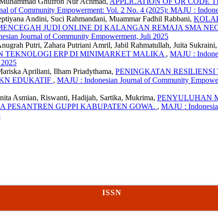
i, Muhammad Ghufron Nur Achmad,
APPLICATION OF QR CODE
nal of Community Empowerment: Vol. 2 No. 4 (2025): MAJU : Indone
 Septiyana Andini, Suci Rahmandani, Muammar Fadhil Rabbani,
KOLA
ENCEGAH JUDI ONLINE DI KALANGAN REMAJA SMA NE
esian Journal of Community Empowerment, Juli 2025
nugrah Putri, Zahara Putriani Amril, Jabil Rahmatullah, Juita Sukraini
 TEKNOLOGI ERP DI MINIMARKET MALIKA
,
MAJU : Indones
 2025
Mariska Apriliani, Ilham Priadythama,
PENINGKATAN RESILIENS
KKN EDUKATIF
,
MAJU : Indonesian Journal of Community Empowerm
nita Asmian, Riswanti, Hadijah, Sartika, Mukrima,
PENYULUHAN M
A PESANTREN GUPPI KABUPATEN GOWA.
,
MAJU : Indonesia
5
ISSN