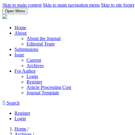
Skip to main content
Skip to main navigation menu
Skip to site footer
Open Menu
Home
About
About the Journal
Editorial Team
Submissions
Issue
Current
Archives
For Author
Login
Register
Article Processing Cost
Journal Template
Search
Register
Login
Home
/
Archives
/