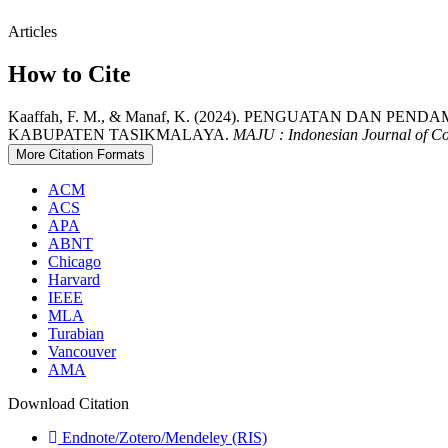
Articles
How to Cite
Kaaffah, F. M., & Manaf, K. (2024). PENGUATAN DA
KABUPATEN TASIKMALAYA.
MAJU : Indonesian Journal of 
More Citation Formats
ACM
ACS
APA
ABNT
Chicago
Harvard
IEEE
MLA
Turabian
Vancouver
AMA
Download Citation
Endnote/Zotero/Mendeley (RIS)