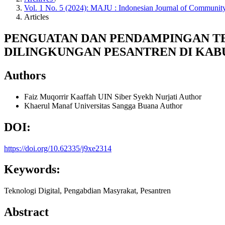
Vol. 1 No. 5 (2024): MAJU : Indonesian Journal of Commun
Articles
PENGUATAN DAN PENDAMPINGAN T
DILINGKUNGAN PESANTREN DI KAB
Authors
Faiz Muqorrir Kaaffah
UIN Siber Syekh Nurjati
Author
Khaerul Manaf
Universitas Sangga Buana
Author
DOI:
https://doi.org/10.62335/j9xe2314
Keywords:
Teknologi Digital, Pengabdian Masyrakat, Pesantren
Abstract