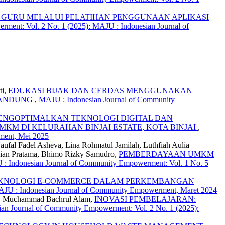
 GURU MELALUI PELATIHAN PENGGUNAAN APLIKASI
ment: Vol. 2 No. 1 (2025): MAJU : Indonesian Journal of
ti,
EDUKASI BIJAK DAN CERDAS MENGGUNAKAN
BANDUNG
,
MAJU : Indonesian Journal of Community
MENGOPTIMALKAN TEKNOLOGI DIGITAL DAN
M DI KELURAHAN BINJAI ESTATE, KOTA BINJAI
,
ment, Mei 2025
ufal Fadel Asheva, Lina Rohmatul Jamilah, Luthfiah Aulia
vian Pratama, Bhimo Rizky Samudro,
PEMBERDAYAAN UMKM
: Indonesian Journal of Community Empowerment: Vol. 1 No. 5
KNOLOGI E-COMMERCE DALAM PERKEMBANGAN
AJU : Indonesian Journal of Community Empowerment, Maret 2024
yah, Muchammad Bachrul Alam,
INOVASI PEMBELAJARAN:
an Journal of Community Empowerment: Vol. 2 No. 1 (2025):