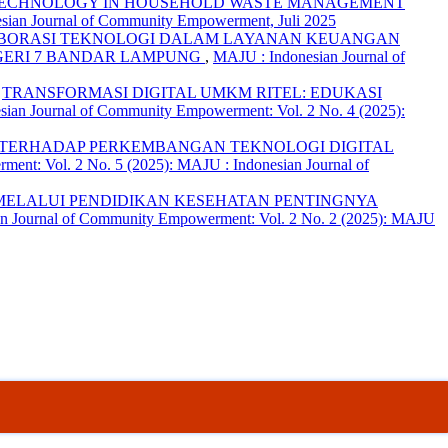
 TECHNOLOGY IN HOUSEHOLD WASTE MANAGEMENT
sian Journal of Community Empowerment, Juli 2025
BORASI TEKNOLOGI DALAM LAYANAN KEUANGAN
GERI 7 BANDAR LAMPUNG
,
MAJU : Indonesian Journal of
,
TRANSFORMASI DIGITAL UMKM RITEL: EDUKASI
ian Journal of Community Empowerment: Vol. 2 No. 4 (2025):
I TERHADAP PERKEMBANGAN TEKNOLOGI DIGITAL
ent: Vol. 2 No. 5 (2025): MAJU : Indonesian Journal of
ELALUI PENDIDIKAN KESEHATAN PENTINGNYA
n Journal of Community Empowerment: Vol. 2 No. 2 (2025): MAJU