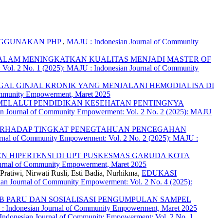
ENGGUNAKAN PHP
,
MAJU : Indonesian Journal of Community
ALAM MENINGKATKAN KUALITAS MENJADI MASTER OF
Vol. 2 No. 1 (2025): MAJU : Indonesian Journal of Community
GAL GINJAL KRONIK YANG MENJALANI HEMODIALISA DI
Community Empowerment, Maret 2025
ELALUI PENDIDIKAN KESEHATAN PENTINGNYA
n Journal of Community Empowerment: Vol. 2 No. 2 (2025): MAJU
ERHADAP TINGKAT PENEGTAHUAN PENCEGAHAN
rnal of Community Empowerment: Vol. 2 No. 2 (2025): MAJU :
 HIPERTENSI DI UPT PUSKESMAS GARUDA KOTA
ournal of Community Empowerment, Maret 2025
Pratiwi, Nirwati Rusli, Esti Badia, Nurhikma,
EDUKASI
an Journal of Community Empowerment: Vol. 2 No. 4 (2025):
TB PARU DAN SOSIALISASI PENGUMPULAN SAMPEL
 : Indonesian Journal of Community Empowerment, Maret 2025
ndonesian Journal of Community Empowerment: Vol. 2 No. 1