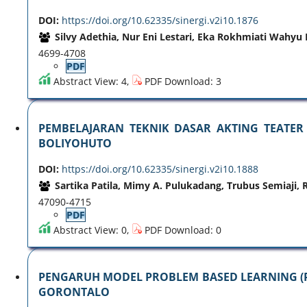
DOI:
https://doi.org/10.62335/sinergi.v2i10.1876
Silvy Adethia, Nur Eni Lestari, Eka Rokhmiati Wahyu
4699-4708
PDF
Abstract View: 4,
PDF Download: 3
PEMBELAJARAN TEKNIK DASAR AKTING TEATER 
BOLIYOHUTO
DOI:
https://doi.org/10.62335/sinergi.v2i10.1888
Sartika Patila, Mimy A. Pulukadang, Trubus Semiaji, R
47090-4715
PDF
Abstract View: 0,
PDF Download: 0
PENGARUH MODEL PROBLEM BASED LEARNING (PB
GORONTALO