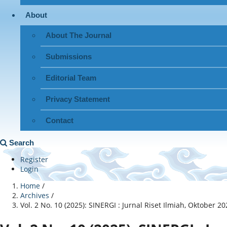
About
About The Journal
Submissions
Editorial Team
Privacy Statement
Contact
Search
Register
Login
Home
/
Archives
/
Vol. 2 No. 10 (2025): SINERGI : Jurnal Riset Ilmiah, Oktober 2