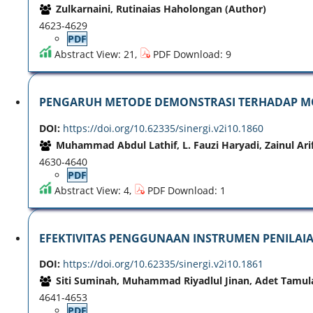
Zulkarnaini, Rutinaias Haholongan (Author)
4623-4629
PDF
Abstract View: 21,
PDF Download: 9
PENGARUH METODE DEMONSTRASI TERHADAP MOTI
DOI:
https://doi.org/10.62335/sinergi.v2i10.1860
Muhammad Abdul Lathif, L. Fauzi Haryadi, Zainul Ari
4630-4640
PDF
Abstract View: 4,
PDF Download: 1
EFEKTIVITAS PENGGUNAAN INSTRUMEN PENILAI
DOI:
https://doi.org/10.62335/sinergi.v2i10.1861
Siti Suminah, Muhammad Riyadlul Jinan, Adet Tamul
4641-4653
PDF