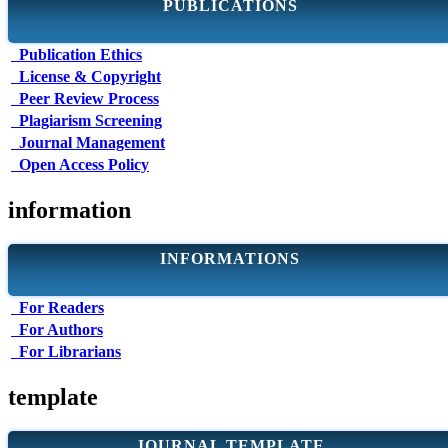
PUBLICATIONS
Publication Ethics
License & Copyright
Peer Review Process
Plagiarism Screening
Journal Management
Open Access Policy
information
INFORMATIONS
For Readers
For Authors
For Librarians
template
JOURNAL TEMPLATE