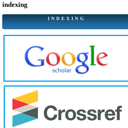
indexing
I N D E X I N G