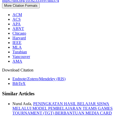
https://doi.org/10.62335/r97nm374
More Citation Formats
ACM
ACS
APA
ABNT
Chicago
Harvard
IEEE
MLA
Turabian
Vancouver
AMA
Download Citation
Endnote/Zotero/Mendeley (RIS)
BibTeX
Similar Articles
Nurul Aufa,
PENINGKATAN HASIL BELAJAR SISWA
MELALUI MODEL PEMBELAJARAN TEAMS GAMES
TOURNAMENT (TGT) BERBANTUAN MEDIA CARD