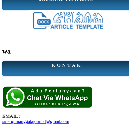
wa
K O N T A K
EMAIL :
sinergi.manggalajournal@gmail.com