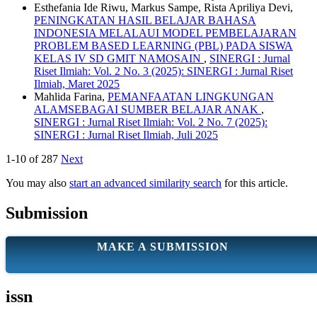
Esthefania Ide Riwu, Markus Sampe, Rista Apriliya Devi,
PENINGKATAN HASIL BELAJAR BAHASA
INDONESIA MELALAUI MODEL PEMBELAJARAN
PROBLEM BASED LEARNING (PBL) PADA SISWA
KELAS IV SD GMIT NAMOSAIN
,
SINERGI : Jurnal
Riset Ilmiah: Vol. 2 No. 3 (2025): SINERGI : Jurnal Riset
Ilmiah, Maret 2025
Mahlida Farina,
PEMANFAATAN LINGKUNGAN
ALAMSEBAGAI SUMBER BELAJAR ANAK
,
SINERGI : Jurnal Riset Ilmiah: Vol. 2 No. 7 (2025):
SINERGI : Jurnal Riset Ilmiah, Juli 2025
1-10 of 287
Next
You may also
start an advanced similarity search
for this article.
Submission
MAKE A SUBMISSION
issn