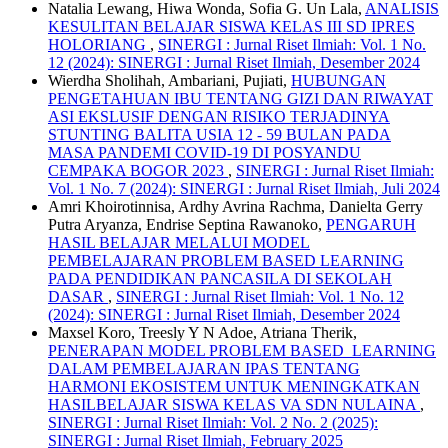
Natalia Lewang, Hiwa Wonda, Sofia G. Un Lala,
ANALISIS
KESULITAN BELAJAR SISWA KELAS III SD IPRES
HOLORIANG
,
SINERGI : Jurnal Riset Ilmiah: Vol. 1 No.
12 (2024): SINERGI : Jurnal Riset Ilmiah, Desember 2024
Wierdha Sholihah, Ambariani, Pujiati,
HUBUNGAN
PENGETAHUAN IBU TENTANG GIZI DAN RIWAYAT
ASI EKSLUSIF DENGAN RISIKO TERJADINYA
STUNTING BALITA USIA 12 - 59 BULAN PADA
MASA PANDEMI COVID-19 DI POSYANDU
CEMPAKA BOGOR 2023
,
SINERGI : Jurnal Riset Ilmiah:
Vol. 1 No. 7 (2024): SINERGI : Jurnal Riset Ilmiah, Juli 2024
Amri Khoirotinnisa, Ardhy Avrina Rachma, Danielta Gerry
Putra Aryanza, Endrise Septina Rawanoko,
PENGARUH
HASIL BELAJAR MELALUI MODEL
PEMBELAJARAN PROBLEM BASED LEARNING
PADA PENDIDIKAN PANCASILA DI SEKOLAH
DASAR
,
SINERGI : Jurnal Riset Ilmiah: Vol. 1 No. 12
(2024): SINERGI : Jurnal Riset Ilmiah, Desember 2024
Maxsel Koro, Treesly Y N Adoe, Atriana Therik,
PENERAPAN MODEL PROBLEM BASED LEARNING
DALAM PEMBELAJARAN IPAS TENTANG
HARMONI EKOSISTEM UNTUK MENINGKATKAN
HASILBELAJAR SISWA KELAS VA SDN NULAINA
,
SINERGI : Jurnal Riset Ilmiah: Vol. 2 No. 2 (2025):
SINERGI : Jurnal Riset Ilmiah, February 2025