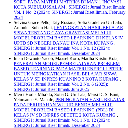
SORT PADA MATERI MATRIKS DI MAN 1 INOVASI
KOTA SUBULUSSALAM
,
SINERGI : Jurnal Riset Ilmiah:
Vol. 1 No. 2 (2024): SINERGI : Jurnal Riset Ilmiah, February
2024
Selvina Grace Pello, Taty Rosiana, Sofia Godeliva Un Lala,
Antonius Suban Hali,
PENINGKATAN HASIL BELAJAR
SISWA TENTANG GAYA GRAVITASI MELALUI
MODEL PROBLEM BASED LEARNING DI KELAS IV
UPTD SD NEGERI DANAU INA KOTA KUPANG
,
SINERGI : Jurnal Riset Ilmiah: Vol. 1 No. 12 (2024):
SINERGI : Jurnal Riset Ilmiah, Desember 2024
Intan Dewanto Yacob, Maxsel Koro, Martha Kristin Kota,
PENERAPAN MODEL PEMBELAJARAN PROBLEM
BASED LEARNING PADA MATERI ENERGI LISTRIK
UNTUK MEINGKATKAN HASIL BELAJAR SISWA
KELAS V SD INPRES KUANINO 3 KOTA KUPANG
,
SINERGI : Jurnal Riset Ilmiah: Vol. 2 No. 6 (2025):
SINERGI : Jurnal Riset Ilmiah, Juni 2025
Merci Hodia Mba’do, Sofia G. Un Lala, Marsi D. S. Bani,
Yetursance Y. Manafe,
PENINGKATAN HASIL BELAJAR
PADA PERUBAHAN WUJUD BENDA MELALUI
MODEL PROBLEM BASED LEARNING (PBL) DI
KELAS IV SD INPRES OETETE 2 KOTA KUPANG
,
SINERGI : Jurnal Riset Ilmiah: Vol. 1 No. 12 (2024):
SINERGI : Jurnal Riset Ilmiah, Desember 2024