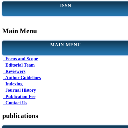
ISSN
Main Menu
MAIN MENU
Focus and Scope
Editorial Team
Reviewers
Author Guidelines
Indexing
Journal History
Publication Fee
Contact Us
publications